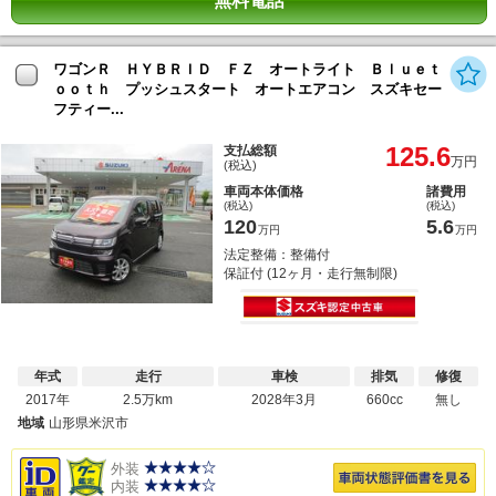
無料電話
ワゴンＲ ＨＹＢＲＩＤ ＦＺ オートライト Ｂｌｕｅｔ
ｏｏｔｈ プッシュスタート オートエアコン スズキセー
フティー...
125.6
支払総額
万円
(税込)
車両本体価格
諸費用
(税込)
(税込)
120
5.6
万円
万円
法定整備：整備付
保証付 (12ヶ月・走行無制限)
年式
走行
車検
排気
修復
2017年
2.5万km
2028年3月
660cc
無し
地域
山形県米沢市
外装
内装