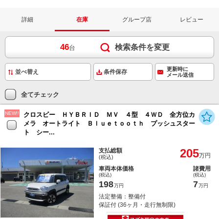
詳細
在庫
グループ店
レビュー
46
検索条件を変更
台
更新時に
条件保存
メール送信
全てチェック
NEW!!
クロスビー ＨＹＢＲＩＤ ＭＶ ４型 ４ＷＤ 全方位カ
メラ オートライト Ｂｌｕｅｔｏｏｔｈ プッシュスター
ト シー...
205
支払総額
万円
(税込)
車両本体価格
諸費用
(税込)
(税込)
198
7
万円
万円
法定整備：整備付
保証付 (36ヶ月・走行無制限)