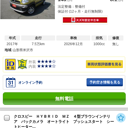
万円
万円
法定整備：整備付
保証付 (12ヶ月・走行無制限)
年式
走行
車検
排気
修復
2017年
7.5万km
2026年12月
1000cc
無し
地域
山形県米沢市
外装
内装
予約空き情報を見る
オンライン予約
無料電話
クロスビー ＨＹＢＲＩＤ ＭＺ ４型ブラウンインテリ
ア バックカメラ オートライト プッシュスタート シー
トヒーター...