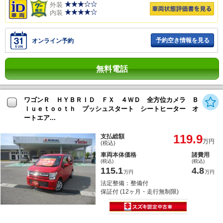
外装
内装
予約空き情報を見る
オンライン予約
無料電話
ワゴンＲ ＨＹＢＲＩＤ ＦＸ ４ＷＤ 全方位カメラ Ｂ
ｌｕｅｔｏｏｔｈ プッシュスタート シートヒーター オ
ートエア...
119.9
支払総額
万円
(税込)
車両本体価格
諸費用
(税込)
(税込)
115.1
4.8
万円
万円
法定整備：整備付
保証付 (12ヶ月・走行無制限)