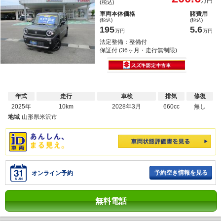
万円
(税込)
車両本体価格
諸費用
(税込)
(税込)
195
5.6
万円
万円
法定整備：整備付
保証付 (36ヶ月・走行無制限)
年式
走行
車検
排気
修復
2025年
10km
2028年3月
660cc
無し
地域
山形県米沢市
予約空き情報を見る
オンライン予約
無料電話