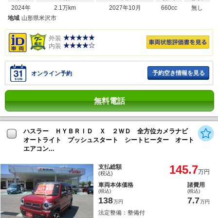
2024年
2.1万km
2027年10月
660cc
無し
地域
山形県米沢市
外装
内装
予約空き情報を見る
オンライン予約
無料電話
ハスラー ＨＹＢＲＩＤ Ｘ ２ＷＤ 全方位カメラナビ
オートライト プッシュスタート シートヒーター オート
エアコン...
145.7
支払総額
万円
(税込)
車両本体価格
諸費用
(税込)
(税込)
138
7.7
万円
万円
法定整備：整備付