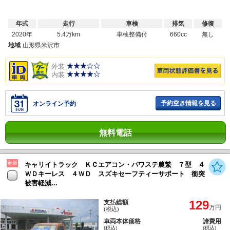
年式
走行
車検
排気
修復
2020年
5.4万km
車検整備付
660cc
無し
地域
山形県米沢市
外装
内装
予約空き情報を見る
オンライン予約
無料電話
更新
キャリイトラック ＫＣエアコン・パワステ農繁 ７型 ４
ＷＤキーレス ４ＷＤ スズキセーフティーサポート 衝突
被害軽減...
129
支払総額
万円
(税込)
車両本体価格
諸費用
(税込)
(税込)