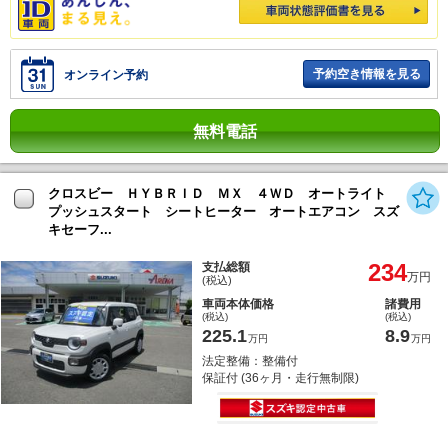
予約空き情報を見る
オンライン予約
無料電話
クロスビー ＨＹＢＲＩＤ ＭＸ ４ＷＤ オートライト
プッシュスタート シートヒーター オートエアコン スズ
キセーフ...
234
支払総額
万円
(税込)
車両本体価格
諸費用
(税込)
(税込)
225.1
8.9
万円
万円
法定整備：整備付
保証付 (36ヶ月・走行無制限)