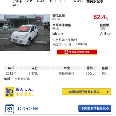
アルト ＶＰ ４ＷＤ ＯＵＴＬＥＴ ４ＷＤ 衝突安全ボ
ディ
62.4
支払総額
万円
(税込)
車両本体価格
諸費用
(税込)
(税込)
55
7.4
万円
万円
法定整備：整備付
保証付 (3ヶ月・3000km)
年式
走行
車検
排気
修復
2012年
7.3万km
車検整備付
660cc
無し
地域
山形県米沢市
予約空き情報を見る
オンライン予約