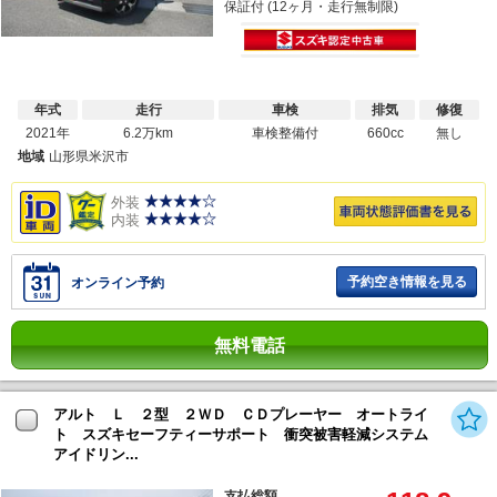
保証付 (12ヶ月・走行無制限)
年式
走行
車検
排気
修復
2021年
6.2万km
車検整備付
660cc
無し
地域
山形県米沢市
外装
内装
予約空き情報を見る
オンライン予約
無料電話
アルト Ｌ ２型 ２ＷＤ ＣＤプレーヤー オートライ
ト スズキセーフティーサポート 衝突被害軽減システム
アイドリン...
支払総額