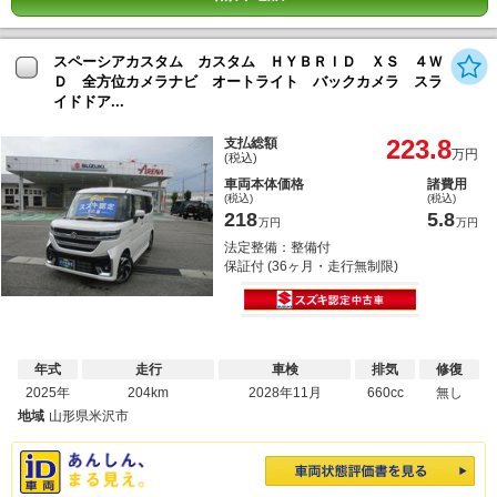
スペーシアカスタム カスタム ＨＹＢＲＩＤ ＸＳ ４Ｗ
Ｄ 全方位カメラナビ オートライト バックカメラ スラ
イドドア...
223.8
支払総額
万円
(税込)
車両本体価格
諸費用
(税込)
(税込)
218
5.8
万円
万円
法定整備：整備付
保証付 (36ヶ月・走行無制限)
年式
走行
車検
排気
修復
2025年
204km
2028年11月
660cc
無し
地域
山形県米沢市