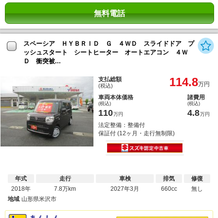
無料電話
スペーシア ＨＹＢＲＩＤ Ｇ ４ＷＤ スライドドア プ
ッシュスタート シートヒーター オートエアコン ４Ｗ
Ｄ 衝突被...
114.8
支払総額
万円
(税込)
車両本体価格
諸費用
(税込)
(税込)
110
4.8
万円
万円
法定整備：整備付
保証付 (12ヶ月・走行無制限)
年式
走行
車検
排気
修復
2018年
7.8万km
2027年3月
660cc
無し
地域
山形県米沢市