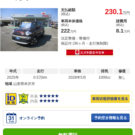
230.1
支払総額
万円
(税込)
車両本体価格
諸費用
(税込)
(税込)
222
8.1
万円
万円
法定整備：整備付
保証付 (36ヶ月・走行無制限)
年式
走行
車検
排気
修復
2025年
0.5万km
2028年5月
1000cc
無し
地域
山形県米沢市
外装
内装
予約空き情報を見る
オンライン予約