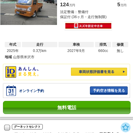
124
5
万円
万円
法定整備：整備付
保証付 (36ヶ月・走行無制限)
年式
走行
車検
排気
修復
2025年
0.3万km
2027年9月
660cc
無し
地域
山形県米沢市
予約空き情報を見る
オンライン予約
無料電話
グーネットセレクト