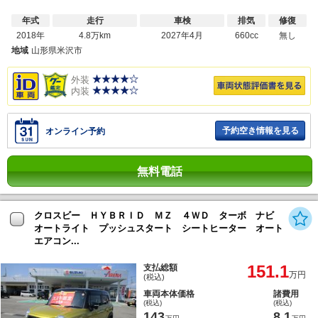
年式
走行
車検
排気
修復
2018年
4.8万km
2027年4月
660cc
無し
地域
山形県米沢市
外装
内装
予約空き情報を見る
オンライン予約
無料電話
クロスビー ＨＹＢＲＩＤ ＭＺ ４ＷＤ ターボ ナビ
オートライト プッシュスタート シートヒーター オート
エアコン...
151.1
支払総額
万円
(税込)
車両本体価格
諸費用
(税込)
(税込)
143
8.1