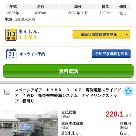
年式
走行
車検
排気
修復
2025年
628km
2028年10月
1200cc
無し
地域
山形県米沢市
予約空き情報を見る
オンライン予約
無料電話
スペーシアギア ＨＹＢＲＩＤ ＸＺ 両側電動スライドド
ア ４ＷＤ 衝突被害軽減システム アイドリングストッ
プ 横滑り...
220.1
支払総額
万円
(税込)
車両本体価格
諸費用
(税込)
(税込)
214.1
6
万円
万円