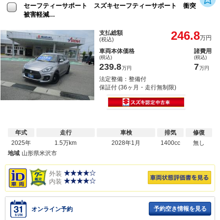
セーフティーサポート スズキセーフティーサポート 衝突
被害軽減...
246.8
支払総額
万円
(税込)
車両本体価格
諸費用
(税込)
(税込)
239.8
7
万円
万円
法定整備：整備付
保証付 (36ヶ月・走行無制限)
年式
走行
車検
排気
修復
2025年
1.5万km
2028年1月
1400cc
無し
地域
山形県米沢市
外装
内装
予約空き情報を見る
オンライン予約