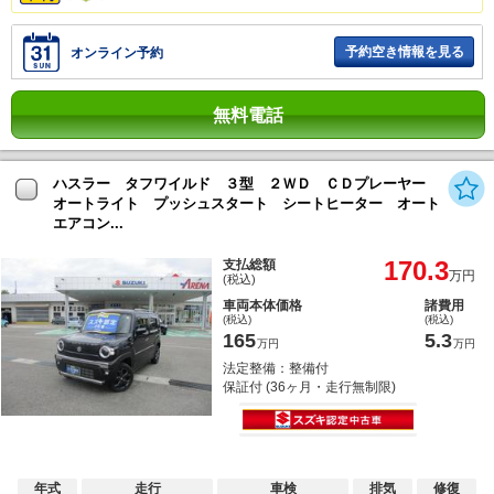
予約空き情報を見る
オンライン予約
無料電話
ハスラー タフワイルド ３型 ２ＷＤ ＣＤプレーヤー
オートライト プッシュスタート シートヒーター オート
エアコン...
170.3
支払総額
万円
(税込)
車両本体価格
諸費用
(税込)
(税込)
165
5.3
万円
万円
法定整備：整備付
保証付 (36ヶ月・走行無制限)
年式
走行
車検
排気
修復