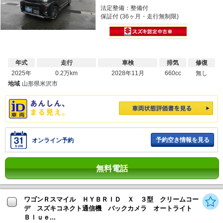
法定整備：整備付
保証付 (36ヶ月・走行無制限)
年式
走行
車検
排気
修復
2025年
0.2万km
2028年11月
660cc
無し
地域
山形県米沢市
予約空き情報を見る
オンライン予約
無料電話
ワゴンＲスマイル ＨＹＢＲＩＤ Ｘ ３型 クリームコー
デ スズキコネクト通信機 バックカメラ オートライト
Ｂｌｕｅ...