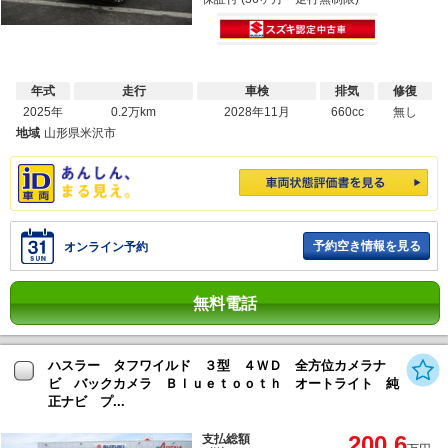
年式
走行
車検
排気
修復
2025年
0.2万km
2028年11月
660cc
無し
地域
山形県米沢市
予約空き情報を見る
オンライン予約
無料電話
ハスラー タフワイルド ３型 ４ＷＤ 全方位カメラナ
ビ バックカメラ Ｂｌｕｅｔｏｏｔｈ オートライト 純
正ナビ プ...
200.6
支払総額