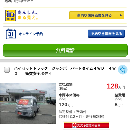
地域
山形県米沢市
予約空き情報を見る
オンライン予約
無料電話
ハイゼットトラック ジャンボ パートタイム４ＷＤ ４Ｗ
Ｄ 衝突安全ボディ
128
支払総額
万円
(税込)
車両本体価格
諸費用
(税込)
(税込)
120
8
万円
万円
法定整備：整備付
保証付 (12ヶ月・走行無制限)