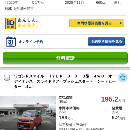
2025年
0.1万km
2028年11月
660cc
無し
地域
山形県米沢市
予約空き情報を見る
オンライン予約
無料電話
ワゴンＲスマイル ＨＹＢＲＩＤ Ｘ ３型 ４ＷＤ オー
ディオレス スライドドア プッシュスタート シートヒー
ター オ...
195.2
支払総額
万円
(税込)
車両本体価格
諸費用
(税込)
(税込)
189
6.2
万円
万円
法定整備：整備付
保証付 (36ヶ月・走行無制限)