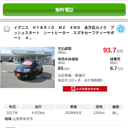
無料電話
イグニス ＨＹＢＲＩＤ ＭＺ ４ＷＤ 全方位カメラ プ
ッシュスタート シートヒーター スズキセーフティーサポ
ート ４...
93.7
支払総額
万円
(税込)
車両本体価格
諸費用
(税込)
(税込)
85
8.7
万円
万円
法定整備：整備付
保証付 (12ヶ月・走行無制限)
年式
走行
車検
排気
修復
2017年
4.9万km
2028年6月
1200cc
無し
地域
山形県米沢市