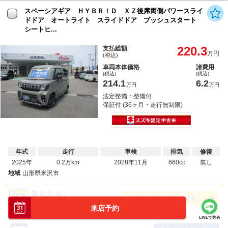
スペーシアギア ＨＹＢＲＩＤ ＸＺ後席両側パワースライ
ドドア オートライト スライドドア プッシュスタート
シートヒ...
220.3
支払総額
万円
(税込)
車両本体価格
諸費用
(税込)
(税込)
214.1
6.2
万円
万円
法定整備：整備付
保証付 (36ヶ月・走行無制限)
年式
走行
車検
排気
修復
2025年
0.2万km
2028年11月
660cc
無し
地域
山形県米沢市
来店予約
LINEで共有