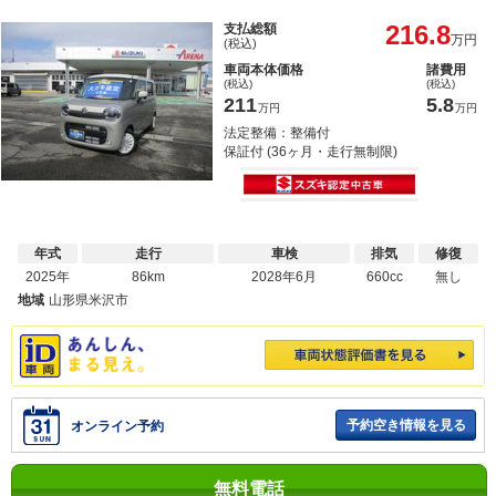
216.8
支払総額
万円
(税込)
車両本体価格
諸費用
(税込)
(税込)
211
5.8
万円
万円
法定整備：整備付
保証付 (36ヶ月・走行無制限)
年式
走行
車検
排気
修復
2025年
86km
2028年6月
660cc
無し
地域
山形県米沢市
予約空き情報を見る
オンライン予約
無料電話