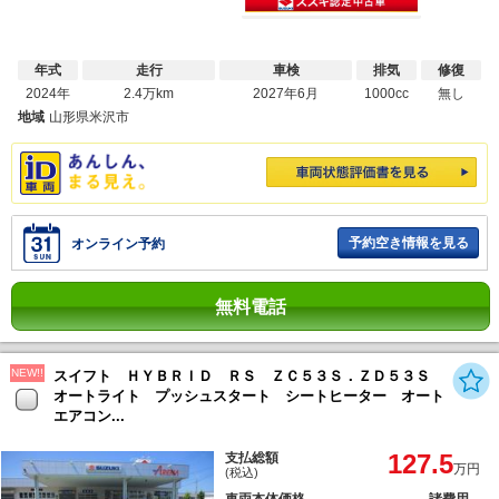
年式
走行
車検
排気
修復
2024年
2.4万km
2027年6月
1000cc
無し
地域
山形県米沢市
予約空き情報を見る
オンライン予約
無料電話
NEW!!
スイフト ＨＹＢＲＩＤ ＲＳ ＺＣ５３Ｓ．ＺＤ５３Ｓ
オートライト プッシュスタート シートヒーター オート
エアコン...
127.5
支払総額
万円
(税込)