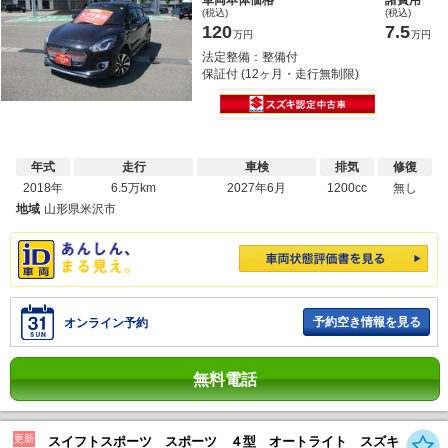
車両本体価格
諸費用
(税込)
(税込)
120
7.5
万円
万円
法定整備：整備付
保証付 (12ヶ月・走行無制限)
年式
走行
車検
排気
修復
2018年
6.5万km
2027年6月
1200cc
無し
地域
山形県米沢市
予約空き情報を見る
オンライン予約
無料電話
更新
スイフトスポーツ スポーツ ４型 オートライト スズキ