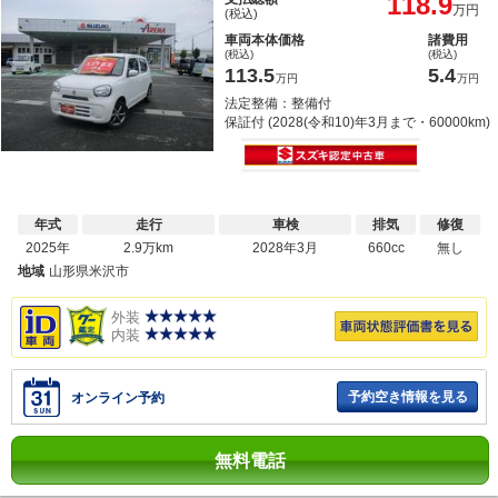
118.9
万円
(税込)
車両本体価格
諸費用
(税込)
(税込)
113.5
5.4
万円
万円
法定整備：整備付
保証付 (2028(令和10)年3月まで・60000km)
年式
走行
車検
排気
修復
2025年
2.9万km
2028年3月
660cc
無し
地域
山形県米沢市
外装
内装
予約空き情報を見る
オンライン予約
無料電話