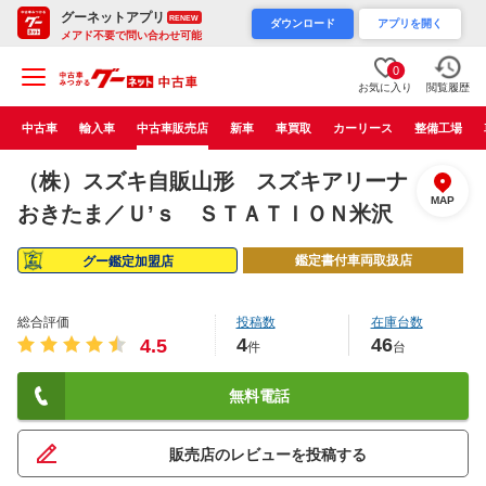
グーネットアプリ
RENEW
ダウンロード
アプリを開く
メアド不要で問い合わせ可能
0
お気に入り
閲覧履歴
中古車
輸入車
中古車販売店
新車
車買取
カーリース
整備工場
（株）スズキ自販山形 スズキアリーナ
MAP
おきたま／Ｕ’ｓ ＳＴＡＴＩＯＮ米沢
鑑定書付車両取扱店
グー鑑定加盟店
総合評価
投稿数
在庫台数
4
46
4.5
件
台
無料電話
販売店のレビューを投稿する