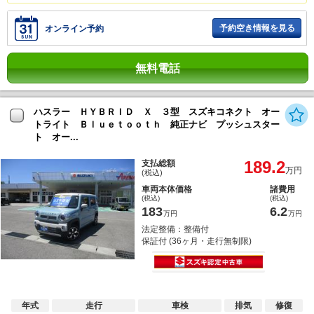
予約空き情報を見る
オンライン予約
無料電話
ハスラー ＨＹＢＲＩＤ Ｘ ３型 スズキコネクト オー
トライト Ｂｌｕｅｔｏｏｔｈ 純正ナビ プッシュスター
ト オー...
189.2
支払総額
万円
(税込)
車両本体価格
諸費用
(税込)
(税込)
183
6.2
万円
万円
法定整備：整備付
保証付 (36ヶ月・走行無制限)
年式
走行
車検
排気
修復