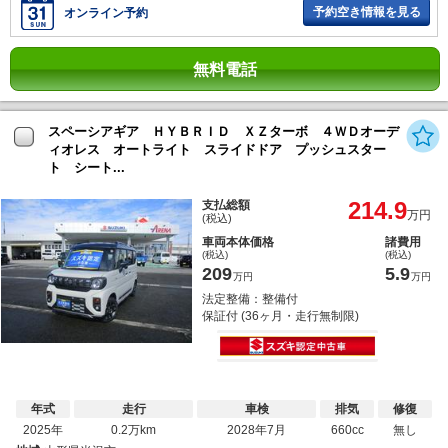
予約空き情報を見る
オンライン予約
無料電話
スペーシアギア ＨＹＢＲＩＤ ＸＺターボ ４ＷＤオーデ
ィオレス オートライト スライドドア プッシュスター
ト シート...
214.9
支払総額
万円
(税込)
車両本体価格
諸費用
(税込)
(税込)
209
5.9
万円
万円
法定整備：整備付
保証付 (36ヶ月・走行無制限)
年式
走行
車検
排気
修復
2025年
0.2万km
2028年7月
660cc
無し