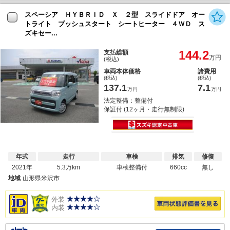
スペーシア ＨＹＢＲＩＤ Ｘ ２型 スライドドア オー
トライト プッシュスタート シートヒーター ４ＷＤ ス
ズキセー...
144.2
支払総額
万円
(税込)
車両本体価格
諸費用
(税込)
(税込)
137.1
7.1
万円
万円
法定整備：整備付
保証付 (12ヶ月・走行無制限)
年式
走行
車検
排気
修復
2021年
5.3万km
車検整備付
660cc
無し
地域
山形県米沢市
外装
内装