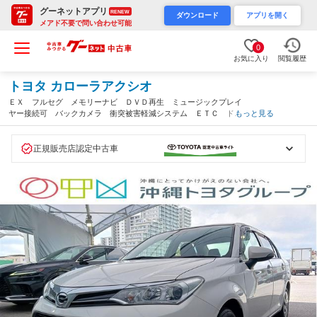
グーネットアプリ
RENEW
ダウンロード
アプリを開く
メアド不要で問い合わせ可能
0
お気に入り
閲覧履歴
トヨタ カローラアクシオ
ＥＸ フルセグ メモリーナビ ＤＶＤ再生 ミュージックプレイ
ヤー接続可 バックカメラ 衝突被害軽減システム ＥＴＣ ドラ
もっと見る
レコ アイドリングストップ（沖縄県）
正規販売店認定中古車