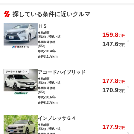
探している条件に近いクルマ
ＨＳ
支払総額
159.8
万円
(税込)(リ済込・追)
車両本体価格
147.6
万円
(税込)
2014年
年式
3.1万km
走行
アコードハイブリッド
グーネットセレクト
支払総額
177.8
万円
(税込)(リ済込・追)
車両本体価格
170.9
万円
(税込)
2016年
年式
8.2万km
走行
インプレッサＧ４
支払総額
177.9
万円
(税込)(リ済込・追)