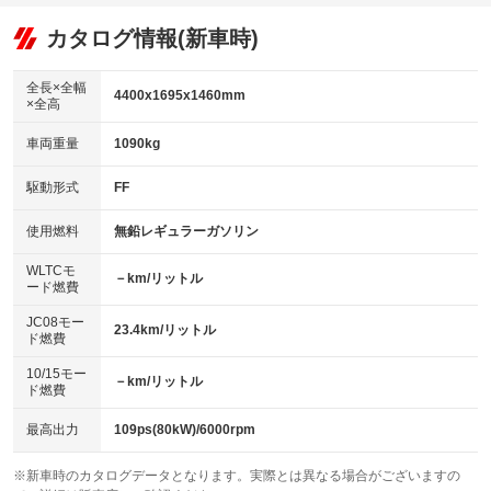
：装備あり
：装備なし
：装備あり
可
リフトアップ
パワーステアリング
カタログ情報(新車時)
：装備なし
：装備あり
ビジュアル：-／DVD再生
：装備あり
ダウンヒルアシストコントロール
：装備なし
アルミホイール
全長×全幅
：装備なし
4400x1695x1460mm
×全高
パワーウィンドウ
盗難防止システム
：装備あり
：装備あり
革シート
ハーフレザーシート
：装備なし
：装備なし
車両重量
1090kg
アイドリングストップ
ドライブレコーダー
：装備あり
：装備あり
キーレス
LEDヘッドランプ
：装備あり
：装備なし
USB入力端子
Bluetooth接続
駆動形式
FF
：装備なし
：装備なし
HID(キセノンライト)
ポータブルナビ
：装備なし
：装備なし
100V電源
クリーンディーゼル
使用燃料
無鉛レギュラーガソリン
：装備なし
：装備なし
バックカメラ
ETC
：装備あり
：装備あり
センターデフロック
：装備なし
WLTCモ
エアロ
スマートキー
－km/リットル
：装備なし
：装備あり
ード燃費
レンタカーアップ
展示・試乗車
：装備なし
：装備なし
ローダウン
ランフラットタイヤ
：装備なし
：装備なし
JC08モー
23.4km/リットル
ド燃費
電動格納ミラー
：装備なし
パワーシート
3列シート
：装備なし
：装備なし
10/15モー
装備略号／用語解説
－km/リットル
ド燃費
ベンチシート
フルフラットシート
：装備なし
：装備なし
チップアップシート
オットマン
最高出力
109ps(80kW)/6000rpm
：装備なし
：装備なし
電動格納サードシート
シートヒーター
：装備なし
：装備なし
※新車時のカタログデータとなります。実際とは異なる場合がございますの