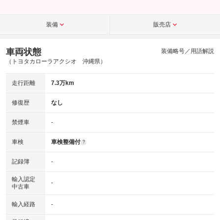
装備
販売店
車両状態
装備略号／用語解説
（トヨタカローラアクシオ 沖縄県）
走行距離
7.3万km
修復歴
なし
禁煙車
-
車検
車検整備付
?
記録簿
-
輸入認定
-
中古車
輸入経路
-