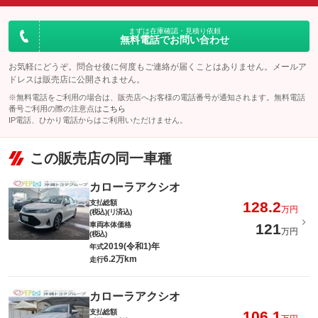
まずは在庫確認・見積り依頼
無料電話でお問い合わせ
お気軽にどうぞ。問合せ後に何度もご連絡が届くことはありません。メールア
ドレスは販売店に公開されません。
※無料電話をご利用の場合は、販売店へお客様の電話番号が通知されます。無料電話
番号ご利用の際の注意点は
こちら
IP電話、ひかり電話からはご利用いただけません。
この販売店の同一車種
カローラアクシオ
支払総額
128.2
万円
(税込)(リ済込)
車両本体価格
121
万円
(税込)
2019(令和1)年
年式
6.2万km
走行
カローラアクシオ
支払総額
106.1