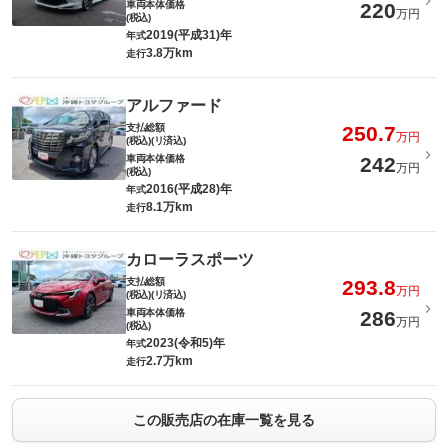
車両本体価格
220
万円
(税込)
2019(平成31)年
年式
3.8万km
走行
アルファード
支払総額
250.7
万円
(税込)(リ済込)
車両本体価格
242
万円
(税込)
2016(平成28)年
年式
8.1万km
走行
カローラスポーツ
支払総額
293.8
万円
(税込)(リ済込)
車両本体価格
286
万円
(税込)
2023(令和5)年
年式
2.7万km
走行
この販売店の在庫一覧を見る