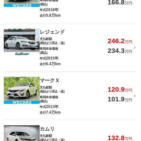
車両本体価格
166.8
万円
(税込)
2018年
年式
5.8万km
走行
レジェンド
支払総額
246.2
万円
(税込)(リ済込・追)
車両本体価格
234.3
万円
(税込)
2015年
年式
6.4万km
走行
マークＸ
支払総額
120.9
万円
(税込)(リ済込・追)
車両本体価格
101.9
万円
(税込)
2013年
年式
7.4万km
走行
カムリ
支払総額
132.8
万円
(税込)(リ済込・追)