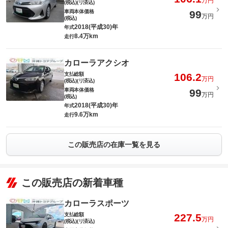
万円
(税込)(リ済込)
車両本体価格
99
万円
(税込)
2018(平成30)年
年式
8.4万km
走行
カローラアクシオ
支払総額
106.2
万円
(税込)(リ済込)
車両本体価格
99
万円
(税込)
2018(平成30)年
年式
9.6万km
走行
この販売店の在庫一覧を見る
この販売店の新着車種
カローラスポーツ
支払総額
227.5
万円
(税込)(リ済込)