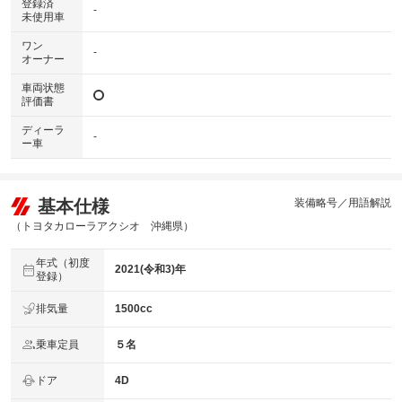
登録済
-
未使用車
ワン
-
オーナー
車両状態
評価書
ディーラ
-
ー車
基本仕様
装備略号／用語解説
（トヨタカローラアクシオ 沖縄県）
年式（初度
2021(令和3)年
登録）
排気量
1500cc
乗車定員
５名
ドア
4D