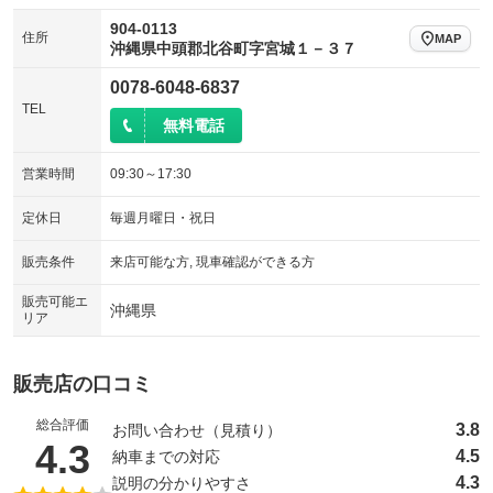
904-0113
住所
MAP
沖縄県中頭郡北谷町字宮城１－３７
0078-6048-6837
TEL
無料電話
営業時間
09:30～17:30
定休日
毎週月曜日・祝日
販売条件
来店可能な方, 現車確認ができる方
販売可能エ
沖縄県
リア
販売店の口コミ
総合評価
3.8
お問い合わせ（見積り）
（5点満点中）
4.3
4.5
納車までの対応
4.3
説明の分かりやすさ