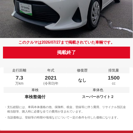
このクルマは2026/07/27まで掲載されていた車輛です。
掲載終了
走行距離
年式
修復歴
排気量
7.3
2021
1500
なし
万km
(令和3)年
cc
車検
車体色
車検整備付
スーパーホワイト２
支払総額には、車両本体価格の他、保険料、税金、登録等に伴う費用、リサイクル預託金
相当額等、購入時に必要な全ての費用が含まれています。
当該価格は、登録等の時期や地域などについて一定の条件を付した価格になります。