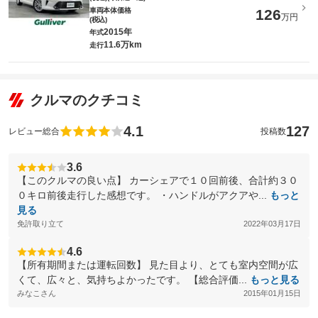
車両本体価格
126
万円
(税込)
2015年
年式
11.6万km
走行
クルマのクチコミ
4.1
127
レビュー総合
投稿数
3.6
【このクルマの良い点】 カーシェアで１０回前後、合計約３０
０キロ前後走行した感想です。 ・ハンドルがアクアや...
もっと
見る
免許取り立て
2022年03月17日
4.6
【所有期間または運転回数】 見た目より、とても室内空間が広
くて、広々と、気持ちよかったです。 【総合評価...
もっと見る
みなこさん
2015年01月15日