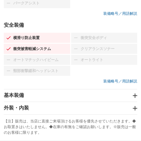
パークアシスト
：装備なし
装備略号／用語解説
安全装備
横滑り防止装置
衝突安全ボディ
：装備あり
：装備なし
衝突被害軽減システム
クリアランスソナー
：装備あり
：装備なし
オートマチックハイビーム
オートライト
：装備なし
：装備なし
頸部衝撃緩和ヘッドレスト
：装備なし
装備略号／用語解説
基本装備
エアバッグ：運転席/助手席/サイド
外装・内装
：装備あり
スライドドア
カーナビ：メモリーナビ他
：装備なし
：装備あり
【注】販売は、当店に直接ご来場頂けるお客様を優先させていただきます。◆
お取置きはいたしません。◆在庫の有無をご確認お願いします。※販売は一般
サンルーフ
ABS
TV：フルセグ
：装備なし
：装備あり
：装備あり
のお客様に限ります。
エアコン
Wエアコン
オーディオ：CDまたはCDチェンジャー／ミュージックプレイヤー接続