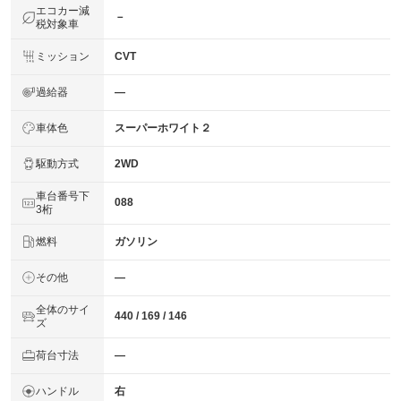
エコカー減
－
税対象車
ミッション
CVT
過給器
―
車体色
スーパーホワイト２
駆動方式
2WD
車台番号下
088
3桁
燃料
ガソリン
その他
―
全体のサイ
440 / 169 / 146
ズ
荷台寸法
―
ハンドル
右