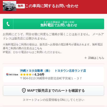
この車両に関するお問い合わせ
無料
まずは在庫確認・見積り依頼
無料電話でお問い合わせ
お気軽にどうぞ。問合せ後に何度もご連絡が届くことはありません。 メールア
ドレスは販売店に公開されません。
※無料電話をご利用の場合は、販売店へお客様の電話番号が通知されます。無料電話
番号ご利用の際の注意点は
こちら
IP電話、ひかり電話からはご利用いただけません。
詳細はこちら
沖縄トヨタ自動車（株） トヨタウン北谷ランド店
4.3
4件
【STEP1】
認証画面でグーネットを友だち追加してから「許可する」ボタンを押
〒904-0113 沖縄県中頭郡北谷町字宮城１－３７
します
MAPで販売店までのルートを確認する
【STEP2】
トーク画面で
ボタンをタップして問い合わせを
完了してください。
スマートフォンの位置情報をONにしてください
こちら