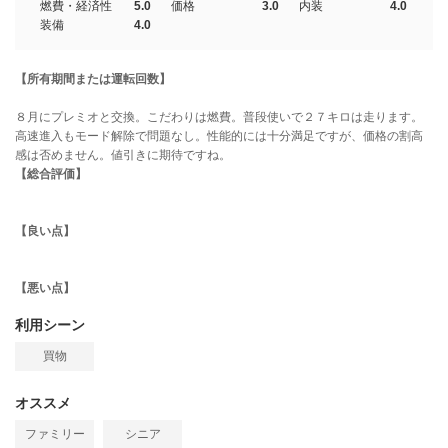
燃費・経済性
5.0
価格
3.0
内装
4.0
装備
4.0
【所有期間または運転回数】
８月にプレミオと交換。こだわりは燃費。普段使いで２７キロは走ります。
高速進入もモード解除で問題なし。性能的には十分満足ですが、価格の割高
感は否めません。値引きに期待ですね。
【総合評価】
【良い点】
【悪い点】
利用シーン
買物
オススメ
ファミリー
シニア