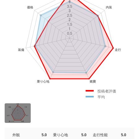
投稿者評価
平均
外観
5.0
乗り心地
5.0
走行性能
5.0