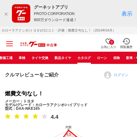
グーネットアプリ
表示
PROTO CORPORATION
800万ダウンロード達成！
カローラアクシオ(トヨタ)の口コミ・評価：燃費文句なし！（2014年04月）
0
お気に入り
閲覧履歴
整備工場
車検
タイヤ交換
新品タイヤ
カタログ
ローン
保険
新車・
クルマレビューをご紹介
ログイン
燃費文句なし！
メーカー：トヨタ
モデル/グレード：カローラアクシオ/ハイブリッド
型式：DAA-NKE165
4.4