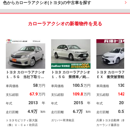
色からカローラアクシオ(トヨタ)の中古車を探す
カローラアクシオの新着物件を見る
トヨタ カローラアクシオ
トヨタ カローラアクシオ
トヨタ カローラアク
１．５Ｇ 当社下取りワ
１．５Ｇ 禁煙車／純正
ＥＸ 衝突被害軽減
ンオーナー ワンセグ
ディーラーＯＰナビ／革
ーキ バックカメラ
58
100.5
130.9
万円
万円
メモリーナビ ミュージ
車両価格
ステアリング／セーフテ
車両価格
難防止システム メ
車両価格
ックプレイヤー接続可
ィセンスＣ／先行車発進
ーナビ ＥＴＣ ス
67.9
109.8
142.8
万円
万円
支払総額
支払総額
支払総額
バックカメラ ＥＴＣ
告知機能／アイドリング
トキー エアバッグ
ワンオーナー 記録簿
ストップ機能／ステアリ
滑り防止装置 Ａ
2013
2015
2019
年
年
年式
年式
年式
ングリモコン／ナノイー
パワーウィンドウ 
／オートエアコン／純正
ヤレスキー ワンセ
4.9万
6.7万
0.5万
km
km
走行距離
走行距離
走行距離
フロアマット／純正バイ
Ｖ
ザー
トヨタモビリティ新大阪
ガリバー草津南店
兵庫トヨタ自動車（株）
（株）Ｕ－Ｃａｒ吹田店
カーランド藤原台