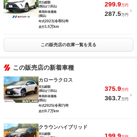
支払総額
299.9
万円
(税込)(リ済込)
車両本体価格
287.5
万円
(税込)
2023(令和5)年
年式
1.5万km
走行
この販売店の在庫一覧を見る
この販売店の新着車種
カローラクロス
支払総額
375.9
万円
(税込)(リ済込)
車両本体価格
363.7
万円
(税込)
2025(令和7)年
年式
0.7万km
走行
クラウンハイブリッド
支払総額
199.9
万円