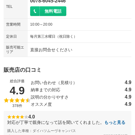
0078-6045-2446
TEL
無料電話
営業時間
10:00～20:00
定休日
毎月第三水曜日（祝日除く）
販売可能エ
直接お問合せください
リア
販売店の口コミ
総合評価
4.9
お問い合わせ（見積り）
（5点満点中）
4.9
4.9
納車までの対応
4.9
説明の分かりやすさ
4.9
オススメ度
378件
4.0
対応が丁寧で親身になって話を聞いてくれました。
もっと見る
購入した車種：ダイハツムーヴキャンバス