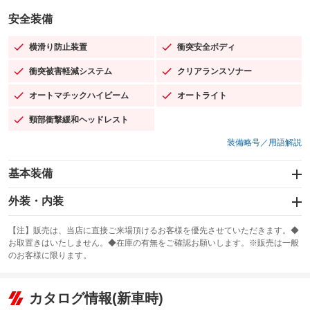
安全装備
横滑り防止装置
衝突安全ボディ
：装備あり
：装備あり
衝突被害軽減システム
クリアランスソナー
：装備あり
：装備あり
オートマチックハイビーム
オートライト
：装備あり
：装備あり
頸部衝撃緩和ヘッドレスト
：装備あり
装備略号／用語解説
基本装備
エアバッグ：運転席/助手席/サイド
外装・内装
：装備あり
スライドドア
カーナビ：SDナビ
：装備なし
：装備あり
【注】販売は、当店に直接ご来場頂けるお客様を優先させていただきます。◆
お取置きはいたしません。◆在庫の有無をご確認お願いします。※販売は一般
サンルーフ
ABS
TV：フルセグ
：装備なし
：装備あり
：装備あり
のお客様に限ります。
エアコン
Wエアコン
オーディオ
：装備あり
：装備なし
：装備なし
リフトアップ
パワーステアリング
カタログ情報(新車時)
ビジュアル
：装備なし
：装備あり
：装備なし