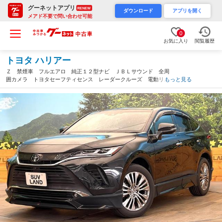
グーネットアプリ
RENEW
ダウンロード
アプリを開く
メアド不要で問い合わせ可能
0
お気に入り
閲覧履歴
トヨタ ハリアー
Ｚ 禁煙車 フルエアロ 純正１２型ナビ ＪＢＬサウンド 全周
囲カメラ トヨタセーフティセンス レーダークルーズ 電動リア
もっと見る
ゲート ハーフレザーシート ドラレコ コーナーセンサー ＬＥ
Ｄヘッド ＥＴＣ２．０（鹿児島県）