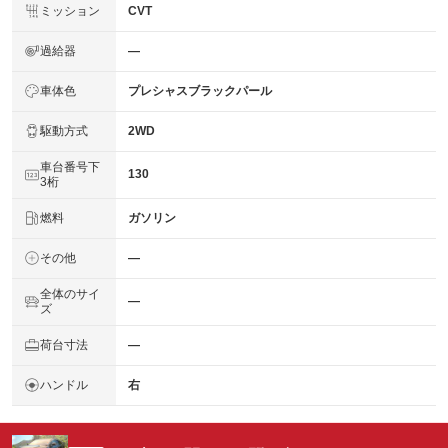
ミッション
CVT
過給器
―
車体色
プレシャスブラックパール
駆動方式
2WD
車台番号下
130
3桁
燃料
ガソリン
その他
―
全体のサイ
―
ズ
荷台寸法
―
ハンドル
右