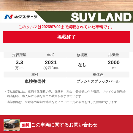
このクルマは2026/07/02まで掲載されていた車輛です。
掲載終了
走行距離
年式
修復歴
排気量
3.3
2021
2000
なし
万km
(令和3)年
cc
車検
車体色
車検整備付
プレシャスブラックパール
支払総額には、車両本体価格の他、保険料、税金、登録等に伴う費用、リサイクル預託金
相当額等、購入時に必要な全ての費用が含まれています。
当該価格は、登録等の時期や地域などについて一定の条件を付した価格になります。
この車両に関するお問い合わせ
無料