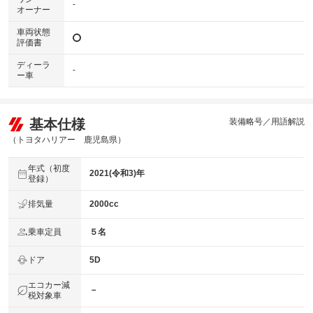
-
オーナー
車両状態
評価書
ディーラ
-
ー車
基本仕様
装備略号／用語解説
（トヨタハリアー 鹿児島県）
年式（初度
2021(令和3)年
登録）
排気量
2000cc
乗車定員
５名
ドア
5D
エコカー減
－
税対象車