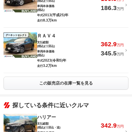
(税込)(リ済込)
車両本体価格
186.3
万円
(税込)
2013(平成25)年
年式
8.3万km
走行
ＲＡＶ４
グーネットセレクト
支払総額
362.9
万円
(税込)(リ済込)
車両本体価格
345.5
万円
(税込)
2023(令和5)年
年式
3.2万km
走行
この販売店の在庫一覧を見る
探している条件に近いクルマ
ハリアー
支払総額
342.9
万円
(税込)(リ済込・追)