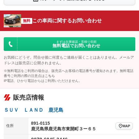
シートエアコン
全周囲カメラ
：装備なし
：装備あり
サイドカメラ
ルーフレール
この車両に関するお問い合わせ
：装備あり
無料
：装備なし
エアサスペンション
ヘッドライトウォッシャー
：装備なし
：装備なし
装備略号／用語解説
まずは在庫確認・見積り依頼
無料電話でお問い合わせ
お気軽にどうぞ。問合せ後に何度もご連絡が届くことはありません。メールア
ドレスは販売店に公開されません。
※無料電話をご利用の場合は、販売店へお客様の電話番号が通知されます。無料電話
番号ご利用の際の注意点は
こちら
IP電話、ひかり電話からはご利用いただけません。
販売店情報
ＳＵＶ ＬＡＮＤ 鹿児島
891-0115
住所
MAP
鹿児島県鹿児島市東開町３ー６５