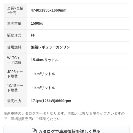
ダウンヒルアシストコントロール
アルミホイール：19インチ
：装備なし
：装備あり
全長×全幅
4740x1855x1660mm
×全高
パワーウィンドウ
盗難防止システム
革シート
ハーフレザーシート
：装備あり
：装備あり
：装備なし
：装備あり
車両重量
1590kg
アイドリングストップ
ドライブレコーダー
キーレス
LEDヘッドランプ
：装備なし
：装備あり
：装備あり
：装備あり
USB入力端子
Bluetooth接続
駆動形式
FF
HID(キセノンライト)
ポータブルナビ
：装備あり
：装備あり
：装備なし
：装備なし
100V電源
クリーンディーゼル
バックカメラ
ETC2.0
使用燃料
無鉛レギュラーガソリン
：装備なし
：装備なし
：装備あり
：装備あり
センターデフロック
エアロ
スマートキー
：装備なし
WLTCモ
：装備あり
：装備あり
15.4km/リットル
ード燃費
レンタカーアップ
展示・試乗車
ローダウン
ランフラットタイヤ
：装備なし
：装備なし
：装備なし
：装備なし
JC08モー
－km/リットル
ド燃費
電動格納ミラー
パワーシート
3列シート
：装備あり
：装備あり
：装備なし
10/15モー
装備略号／用語解説
－km/リットル
ベンチシート
フルフラットシート
ド燃費
：装備なし
：装備なし
チップアップシート
オットマン
：装備なし
：装備なし
最高出力
171ps(126kW)/6600rpm
電動格納サードシート
シートヒーター
：装備なし
：装備なし
※新車時のカタログデータとなります。実際とは異なる場合がございますの
で、詳細は販売店にご確認ください。
ウォークスルー
後席モニター
：装備なし
：装備なし
電動リアゲート
フロントカメラ
カタログで車種情報を詳しく見る
：装備あり
：装備あり