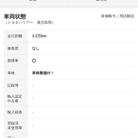
車両状態
装備略号／用語解説
（トヨタハリアー 鹿児島県）
走行距離
3.3万km
修復歴
なし
禁煙車
車検
車検整備付
?
記録簿
-
輸入認定
-
中古車
輸入経路
-
登録済
-
未使用車
ワン