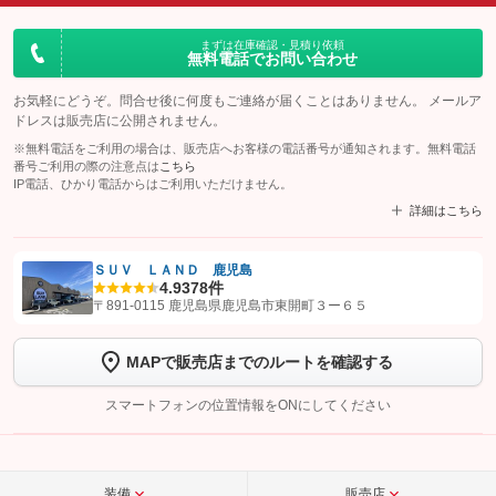
まずは在庫確認・見積り依頼
無料電話でお問い合わせ
お気軽にどうぞ。問合せ後に何度もご連絡が届くことはありません。 メールア
ドレスは販売店に公開されません。
※無料電話をご利用の場合は、販売店へお客様の電話番号が通知されます。無料電話
番号ご利用の際の注意点は
こちら
IP電話、ひかり電話からはご利用いただけません。
詳細はこちら
ＳＵＶ ＬＡＮＤ 鹿児島
4.9
378件
【STEP1】
認証画面でグーネットを友だち追加してから「許可する」ボタンを押
〒891-0115 鹿児島県鹿児島市東開町３ー６５
します
MAPで販売店までのルートを確認する
【STEP2】
トーク画面で
ボタンをタップして問い合わせを
完了してください。
スマートフォンの位置情報をONにしてください
こちら
装備
販売店