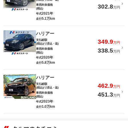
車両本体価格
302.8
万円
(税込)
2021年
年式
5.1万km
走行
ハリアー
支払総額
349.9
万円
(税込)(リ済込・追)
車両本体価格
338.5
万円
(税込)
2020年
年式
5.8万km
走行
ハリアー
支払総額
462.9
万円
(税込)(リ済込・追)
車両本体価格
451.3
万円
(税込)
2023年
年式
1.0万km
走行