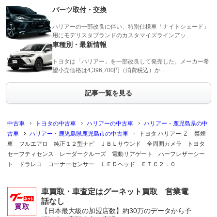
パーツ取付・交換
ハリアーの一部改良に伴い、特別仕様車「ナイトシェード」
用にモデリスタブランドのカスタマイズラインアッ…
車種別・最新情報
トヨタは「ハリアー」を一部改良して発売した。メーカー希
望小売価格は4,396,700円（消費税込）か…
記事一覧を見る
中古車
トヨタの中古車
ハリアーの中古車
ハリアー・鹿児島県の中
古車
ハリアー・鹿児島県鹿児島市の中古車
トヨタ ハリアー Ｚ 禁煙
車 フルエアロ 純正１２型ナビ ＪＢＬサウンド 全周囲カメラ トヨタ
セーフティセンス レーダークルーズ 電動リアゲート ハーフレザーシー
ト ドラレコ コーナーセンサー ＬＥＤヘッド ＥＴＣ２．０
車買取・車査定はグーネット買取 営業電
話なし
【日本最大級の加盟店数】約30万のデータから予