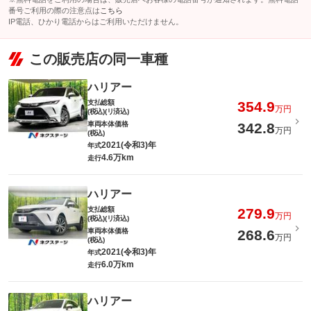
番号ご利用の際の注意点は
こちら
IP電話、ひかり電話からはご利用いただけません。
この販売店の同一車種
ハリアー
支払総額
354.9
万円
(税込)(リ済込)
車両本体価格
342.8
万円
(税込)
2021(令和3)年
年式
4.6万km
走行
ハリアー
支払総額
279.9
万円
(税込)(リ済込)
車両本体価格
268.6
万円
(税込)
2021(令和3)年
年式
6.0万km
走行
ハリアー