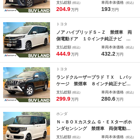
モニター バックカメラ 衝突被害軽
支払総額
車両本体価格
(税込)
(税込)
減システム ドラレコ スマートキ
204.9
193
万円
万円
ー ＬＥＤヘッド ビルトインＥＴ
Ｃ クルコン 純正１６インチアル
トヨタ
ミ オートハイビーム
ノア ハイブリッドＳ－Ｚ 禁煙車 両
側電動ドア １０インチ純正ナビ バ
ックカメラ １００Ｖ電源 トヨタセ
支払総額
車両本体価格
(税込)
(税込)
ーフティーセンス レーダークルー
444.9
432.2
万円
万円
ズ 電動リアゲート ハーフレザーシ
ート ドラレコ コーナーセンサー
トヨタ
スマートキー
ランドクルーザープラド ＴＸ Ｌパッ
ケージ 禁煙車 ８インチ純正ナビ
バックカメラ レザーシート ドラレ
支払総額
車両本体価格
(税込)
(税込)
コ コーナーセンサー スマートキ
299.9
280.6
万円
万円
ー ＬＥＤヘッド ビルトインＥＴ
Ｃ クルコン オートライト デュア
ホンダ
ルエアコン Ｂｌｕｅｔｏｏｔｈ
Ｎ－ＢＯＸカスタム Ｇ・ＥＸターボホ
ンダセンシング 禁煙車 両側電動ド
ア １１インチナビ バックカメラ
支払総額
車両本体価格
(税込)
(税込)