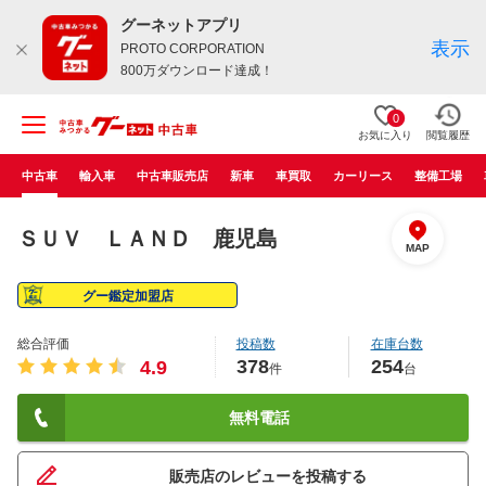
グーネットアプリ
表示
PROTO CORPORATION
800万ダウンロード達成！
0
お気に入り
閲覧履歴
中古車
輸入車
中古車販売店
新車
車買取
カーリース
整備工場
ＳＵＶ ＬＡＮＤ 鹿児島
MAP
グー鑑定加盟店
総合評価
投稿数
在庫台数
378
254
4.9
件
台
無料電話
販売店のレビューを投稿する