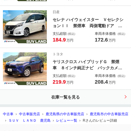
トキー ＬＥＤヘッド ルーフレー
ル ビルトインＥＴＣ 純正１７イン
日産
チアルミ 車線逸脱警報 オートライ
セレナ ハイウェイスター Ｖセレクシ
ト
ョンＩＩ 禁煙車 両側電動ドア 純
正ナビ 全周囲カメラ エマージェン
支払総額
車両本体価格
(税込)
(税込)
シーブレーキ ドラレコ コーナーセ
184.9
172.6
万円
万円
ンサー スマートキー ＬＥＤヘッ
ド ＥＴＣ クルコン 純正１６イン
トヨタ
チアルミ オートライト オートエア
ヤリスクロス ハイブリッドＧ 禁煙
コン
車 ８インチ純正ナビ バックカメ
ラ トヨタセーフティセンス レーダ
支払総額
車両本体価格
(税込)
(税込)
ークルーズ ドラレコ コーナーセン
219.9
208.4
万円
万円
サー スマートキー ＬＥＤヘッド
ビルトインＥＴＣ オートハイビー
在庫一覧を見る
ム 車線逸脱警報
中古車
中古車販売店
鹿児島県の中古車販売店
鹿児島市の中古車販売店
ＳＵＶ ＬＡＮＤ 鹿児島
レビュー一覧
Rさんのレビュー詳細