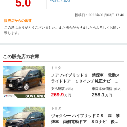
5.0
を詳しく見る
投稿日：2022年01月03日 17:40
販売店からの返答
この度はありがとうございました。また機会がありましたらよろしくお願い
致します。
この販売店の在庫
トヨタ
ノア ハイブリッドＧ 禁煙車 電動ス
ライドドア １０インチ純正ナビ バ
ックカメラ トヨタセーフティセン
支払総額
車両本体価格
(税込)
(税込)
ス コーナーセンサー スマートキ
269.9
258.1
万円
万円
ー シートヒーター ビルトインＥＴ
Ｃ クルコン 純正１５インチアル
トヨタ
ミ オートハイビーム
ヴォクシー ハイブリッドＺＳ 煌 禁
煙車 両側電動ドア ＳＤナビ 後席