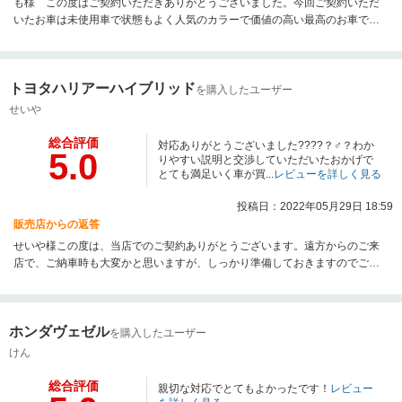
も様 この度はご契約いただきありがとうございました。今回ご契約いただ
いたお車は未使用車で状態もよく人気のカラーで価値の高い最高のお車で
す。納車までしっかり対応させて頂きますのでどうぞよろしくお願い致しま
す。今回初めてのお車とのことですので、不安なことやわからないことは一
つずつ解決できるようサポートしますので今後ともどうぞよろしくお願い致
トヨタハリアーハイブリッド
します。
を購入したユーザー
せいや
総合評価
対応ありがとうございました????？♂？わか
5.0
りやすい説明と交渉していただいたおかげで
とても満足いく車が買...
レビューを詳しく見る
投稿日：2022年05月29日 18:59
販売店からの返答
せいや様この度は、当店でのご契約ありがとうございます。遠方からのご来
店で、ご納車時も大変かと思いますが、しっかり準備しておきますのでご納
車まで乗るときのことを考えながら楽しみにお待ちください。今後ともよろ
しくお願い致します。
ホンダヴェゼル
を購入したユーザー
けん
総合評価
親切な対応でとてもよかったです！
レビュー