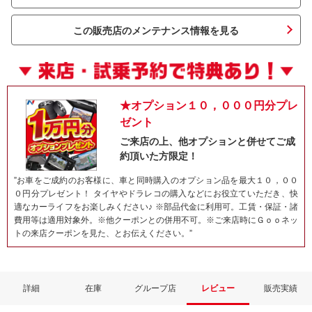
この販売店のメンテナンス情報を見る
★オプション１０，０００円分プレ
ゼント
ご来店の上、他オプションと併せてご成
約頂いた方限定！
ネット予約でキャンペーンに応募しよ
”お車をご成約のお客様に、車と同時購入のオプション品を最大１０，００
０円分プレゼント！ タイヤやドラレコの購入などにお役立ていただき、快
適なカーライフをお楽しみください♪ ※部品代金に利用可。工賃・保証・諸
費用等は適用対象外。※他クーポンとの併用不可。※ご来店時にＧｏｏネッ
トの来店クーポンを見た、とお伝えください。”
詳細
在庫
グループ店
レビュー
販売実績