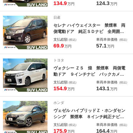
ホンダセンシング レーダークルー
134.9
124.3
万円
万円
ズ ハーフレザーシート ドラレコ
コーナーセンサー ＬＥＤヘッド ビ
日産
ルトインＥＴＣ 純正１５インチアル
セレナ ハイウェイスター 禁煙車 両
ミ
側電動ドア 純正ＳＤナビ 全周囲カ
メラ １００Ｖ電源 コーナーセンサ
支払総額
車両本体価格
(税込)
(税込)
ー スマートキー ＨＩＤヘッド ビ
69.9
57.1
万円
万円
ルトインＥＴＣ クルコン 純正１６
インチアルミ オートライト オート
トヨタ
エアコン
ヴォクシー ＺＳ 煌 禁煙車 両側電
動ドア ９インチナビ バックカメ
ラ トヨタセーフティセンス ドラレ
支払総額
車両本体価格
(税込)
(税込)
コ スマートキー ＬＥＤヘッド Ｅ
154.9
143.1
万円
万円
ＴＣ 純正１６インチアルミ オート
ライト デュアルエアコン Ｂｌｕｅ
ホンダ
ｔｏｏｔｈ
ヴェゼル ハイブリッドＺ・ホンダセン
シング 禁煙車 ８インチ純正ナビ
バックカメラ ホンダセンシング ハ
支払総額
車両本体価格
(税込)
(税込)
ーフレザーシート ドラレコ スマー
175.9
164.4
万円
万円