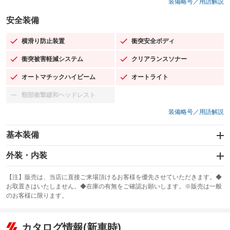
装備略号／用語解説
安全装備
横滑り防止装置
衝突安全ボディ
：装備あり
：装備あり
衝突被害軽減システム
クリアランスソナー
：装備あり
：装備あり
オートマチックハイビーム
オートライト
：装備あり
：装備あり
頸部衝撃緩和ヘッドレスト
：装備なし
装備略号／用語解説
基本装備
エアバッグ：運転席/助手席/サイド
外装・内装
：装備あり
スライドドア
カーナビ：SDナビ
：装備なし
：装備あり
【注】販売は、当店に直接ご来場頂けるお客様を優先させていただきます。◆
お取置きはいたしません。◆在庫の有無をご確認お願いします。※販売は一般
サンルーフ
ABS
TV：フルセグ
：装備なし
：装備あり
：装備あり
のお客様に限ります。
エアコン
Wエアコン
オーディオ
：装備あり
：装備なし
：装備なし
リフトアップ
パワーステアリング
カタログ情報(新車時)
ビジュアル
：装備なし
：装備あり