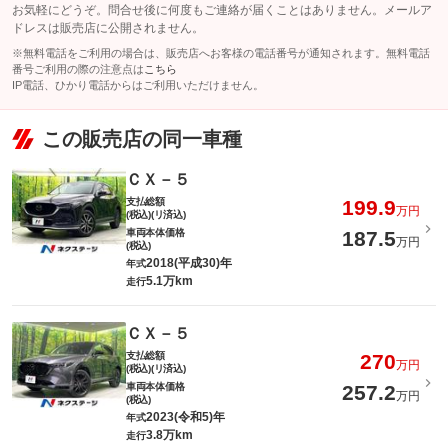
お気軽にどうぞ。問合せ後に何度もご連絡が届くことはありません。メールア
ドレスは販売店に公開されません。
※無料電話をご利用の場合は、販売店へお客様の電話番号が通知されます。無料電話
番号ご利用の際の注意点は
こちら
IP電話、ひかり電話からはご利用いただけません。
この販売店の同一車種
ＣＸ－５
支払総額
199.9
万円
(税込)(リ済込)
車両本体価格
187.5
万円
(税込)
2018(平成30)年
年式
5.1万km
走行
ＣＸ－５
支払総額
270
万円
(税込)(リ済込)
車両本体価格
257.2
万円
(税込)
2023(令和5)年
年式
3.8万km
走行