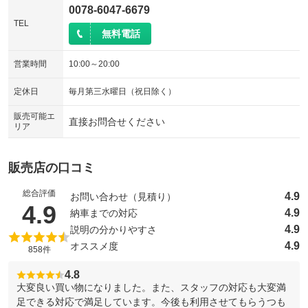
0078-6047-6679
TEL
無料電話
営業時間
10:00～20:00
定休日
毎月第三水曜日（祝日除く）
販売可能エ
直接お問合せください
リア
販売店の口コミ
総合評価
4.9
お問い合わせ（見積り）
（5点満点中）
4.9
4.9
納車までの対応
4.9
説明の分かりやすさ
4.9
オススメ度
858件
4.8
大変良い買い物になりました。また、スタッフの対応も大変満
足できる対応で満足しています。今後も利用させてもらうつも