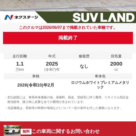
このクルマは2026/06/07まで掲載されていた車輛です。
掲載終了
走行距離
年式
修復歴
排気量
1.1
2025
2000
なし
万km
(令和7)年
cc
車検
車体色
ロジウムホワイトプレミアムメタリ
2028(令和10)年2月
ック
支払総額には、車両本体価格の他、保険料、税金、登録等に伴う費用、リサイクル預託金
相当額等、購入時に必要な全ての費用が含まれています。
当該価格は、登録等の時期や地域などについて一定の条件を付した価格になります。
この車両に関するお問い合わせ
無料