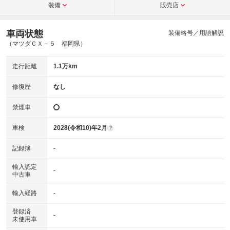
装備
販売店
車両状態
装備略号／用語解説
（マツダＣＸ－５ 福岡県）
走行距離
1.1万km
修復歴
なし
禁煙車
車検
2028(令和10)年2月
?
記録簿
-
輸入認定
-
中古車
輸入経路
-
登録済
-
未使用車