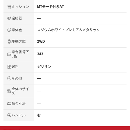
ミッション
MTモード付きAT
過給器
―
車体色
ロジウムホワイトプレミアムメタリック
駆動方式
2WD
車台番号下
343
3桁
燃料
ガソリン
その他
―
全体のサイ
―
ズ
荷台寸法
―
ハンドル
右