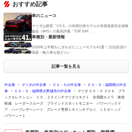
おすすめ記事
車のニュース
マツダは新型「CX-5」の米国仕様モデルが米国道路安全保険
協会（IIHS）の最高評価「TOP SAF…
車種別・最新情報
2026年上半期をにぎわせたニューモデル41選！ 注目必須の
国産・輸入車を総ざらい
記事一覧を見る
中古車
マツダの中古車
ＣＸ－５の中古車
ＣＸ－５・福岡県の中古
車
ＣＸ－５・福岡県大野城市の中古車
マツダ ＣＸ－５ ２０Ｓ ブラ
ックセレクション １０．２５インチマツダコネクト 全周囲カメラ 衝突
軽減 レーダークルーズ ブラインドスポットモニター パワーバックド
ア ハーフレザーシート グレード専用１９インチアルミ ＬＥＤヘッド
パワーシート