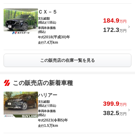
ＣＸ－５
支払総額
184.9
万円
(税込)(リ済込)
車両本体価格
172.3
万円
(税込)
2018(平成30)年
年式
7.4万km
走行
この販売店の在庫一覧を見る
この販売店の新着車種
ハリアー
支払総額
399.9
万円
(税込)(リ済込)
車両本体価格
382.5
万円
(税込)
2023(令和5)年
年式
1.5万km
走行