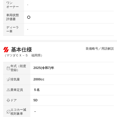
ワン
-
オーナー
車両状態
評価書
ディーラ
-
ー車
基本仕様
装備略号／用語解説
（マツダＣＸ－５ 福岡県）
年式（初度
2025(令和7)年
登録）
排気量
2000cc
乗車定員
５名
ドア
5D
エコカー減
－
税対象車