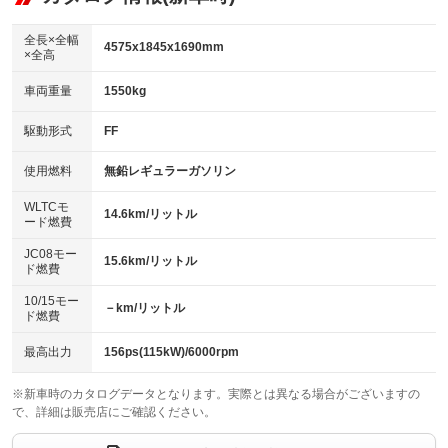
：装備なし
ダウンヒルアシストコントロール
アルミホイール：19インチ
：装備なし
：装備あり
全長×全幅
4575x1845x1690mm
×全高
パワーウィンドウ
盗難防止システム
革シート
ハーフレザーシート
：装備あり
：装備あり
：装備なし
：装備あり
車両重量
1550kg
アイドリングストップ
ドライブレコーダー
キーレス
LEDヘッドランプ
：装備あり
：装備あり
：装備あり
：装備あり
USB入力端子
Bluetooth接続
駆動形式
FF
HID(キセノンライト)
ポータブルナビ
：装備あり
：装備あり
：装備なし
：装備なし
100V電源
クリーンディーゼル
バックカメラ
ETC
使用燃料
無鉛レギュラーガソリン
：装備なし
：装備なし
：装備あり
：装備あり
センターデフロック
エアロ
スマートキー
：装備なし
WLTCモ
：装備なし
：装備あり
14.6km/リットル
ード燃費
レンタカーアップ
展示・試乗車
ローダウン
ランフラットタイヤ
：装備なし
：装備なし
：装備なし
：装備なし
JC08モー
15.6km/リットル
ド燃費
電動格納ミラー
パワーシート
3列シート
：装備あり
：装備あり
：装備なし
10/15モー
装備略号／用語解説
－km/リットル
ベンチシート
フルフラットシート
ド燃費
：装備なし
：装備なし
チップアップシート
オットマン
：装備なし
：装備なし
最高出力
156ps(115kW)/6000rpm
電動格納サードシート
シートヒーター
：装備なし
：装備あり
※新車時のカタログデータとなります。実際とは異なる場合がございますの
で、詳細は販売店にご確認ください。
ウォークスルー
後席モニター
：装備なし
：装備なし