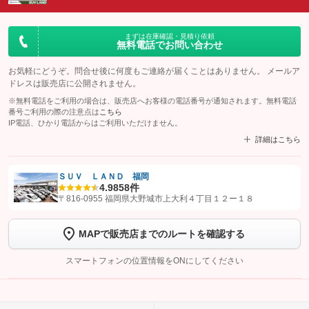
まずは在庫確認・見積り依頼
無料電話でお問い合わせ
お気軽にどうぞ。問合せ後に何度もご連絡が届くことはありません。 メールア
ドレスは販売店に公開されません。
※無料電話をご利用の場合は、販売店へお客様の電話番号が通知されます。無料電話
番号ご利用の際の注意点は
こちら
IP電話、ひかり電話からはご利用いただけません。
詳細はこちら
ＳＵＶ ＬＡＮＤ 福岡
4.9
858件
【STEP1】
認証画面でグーネットを友だち追加してから「許可する」ボタンを押
〒816-0955 福岡県大野城市上大利４丁目１２ー１８
します
MAPで販売店までのルートを確認する
【STEP2】
トーク画面で
ボタンをタップして問い合わせを
完了してください。
スマートフォンの位置情報をONにしてください
こちら