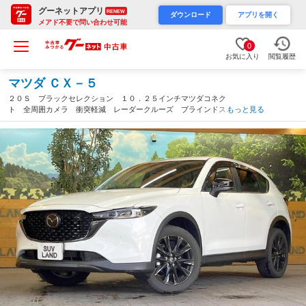
グーネットアプリ
RENEW
ダウンロード
アプリを開く
メアド不要で問い合わせ可能
0
お気に入り
閲覧履歴
マツダ ＣＸ－５
２０Ｓ ブラックセレクション １０．２５インチマツダコネク
ト 全周囲カメラ 衝突軽減 レーダークルーズ ブラインドスポ
もっと見る
ットモニター パワーバックドア ハーフレザーシート グレード
専用１９インチアルミ ＬＥＤヘッド パワーシート（福岡県）