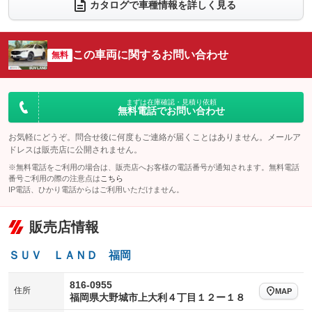
電動リアゲート
フロントカメラ
カタログで車種情報を詳しく見る
：装備あり
：装備あり
シートエアコン
全周囲カメラ
：装備なし
：装備あり
サイドカメラ
ルーフレール
この車両に関するお問い合わせ
：装備あり
無料
：装備なし
エアサスペンション
ヘッドライトウォッシャー
：装備なし
：装備なし
装備略号／用語解説
まずは在庫確認・見積り依頼
無料電話でお問い合わせ
お気軽にどうぞ。問合せ後に何度もご連絡が届くことはありません。メールア
ドレスは販売店に公開されません。
※無料電話をご利用の場合は、販売店へお客様の電話番号が通知されます。無料電話
番号ご利用の際の注意点は
こちら
IP電話、ひかり電話からはご利用いただけません。
販売店情報
ＳＵＶ ＬＡＮＤ 福岡
816-0955
住所
MAP
福岡県大野城市上大利４丁目１２ー１８