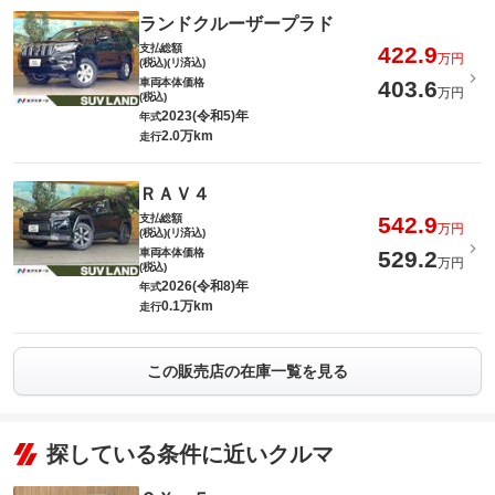
ランドクルーザープラド
支払総額
422.9
万円
(税込)(リ済込)
車両本体価格
403.6
万円
(税込)
2023(令和5)年
年式
2.0万km
走行
ＲＡＶ４
支払総額
542.9
万円
(税込)(リ済込)
車両本体価格
529.2
万円
(税込)
2026(令和8)年
年式
0.1万km
走行
この販売店の在庫一覧を見る
探している条件に近いクルマ