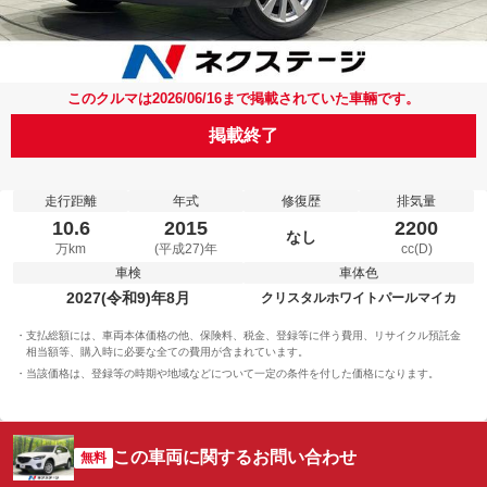
このクルマは2026/06/16まで掲載されていた車輛です。
掲載終了
走行距離
年式
修復歴
排気量
10.6
2015
2200
なし
万km
(平成27)年
cc(D)
車検
車体色
2027(令和9)年8月
クリスタルホワイトパールマイカ
支払総額には、車両本体価格の他、保険料、税金、登録等に伴う費用、リサイクル預託金
相当額等、購入時に必要な全ての費用が含まれています。
当該価格は、登録等の時期や地域などについて一定の条件を付した価格になります。
この車両に関するお問い合わせ
無料