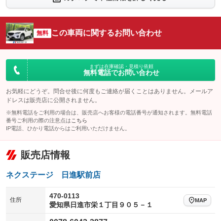
：装備なし
：装備なし
シートエアコン
全周囲カメラ
：装備なし
：装備なし
この車両に関するお問い合わせ
サイドカメラ
無料
ルーフレール
：装備なし
：装備なし
エアサスペンション
ヘッドライトウォッシャー
：装備なし
：装備なし
装備略号／用語解説
まずは在庫確認・見積り依頼
無料電話でお問い合わせ
お気軽にどうぞ。問合せ後に何度もご連絡が届くことはありません。メールア
ドレスは販売店に公開されません。
※無料電話をご利用の場合は、販売店へお客様の電話番号が通知されます。無料電話
番号ご利用の際の注意点は
こちら
IP電話、ひかり電話からはご利用いただけません。
販売店情報
ネクステージ 日進駅前店
470-0113
住所
MAP
愛知県日進市栄１丁目９０５－１