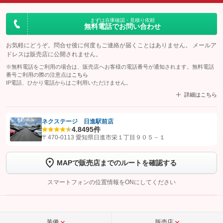
まずは在庫確認・見積り依頼
無料電話でお問い合わせ
お気軽にどうぞ。問合せ後に何度もご連絡が届くことはありません。 メールア
ドレスは販売店に公開されません。
※無料電話をご利用の場合は、販売店へお客様の電話番号が通知されます。無料電話
番号ご利用の際の注意点は
こちら
IP電話、ひかり電話からはご利用いただけません。
詳細はこちら
ネクステージ 日進駅前店
4.8
495件
【STEP1】
認証画面でグーネットを友だち追加してから「許可する」ボタンを押
〒470-0113 愛知県日進市栄１丁目９０５－１
します
MAPで販売店までのルートを確認する
【STEP2】
トーク画面で
ボタンをタップして問い合わせを
完了してください。
スマートフォンの位置情報をONにしてください
こちら
装備
販売店