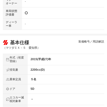
-
オーナー
車両状態
評価書
ディーラ
-
ー車
基本仕様
装備略号／用語解説
（マツダＣＸ－５ 愛知県）
年式（初度
2015(平成27)年
登録）
排気量
2200cc(D)
乗車定員
５名
ドア
5D
エコカー減
－
税対象車