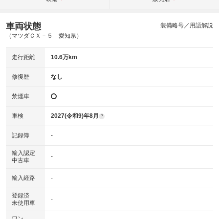
車両状態
装備略号／用語解説
（マツダＣＸ－５ 愛知県）
走行距離
10.6万km
修復歴
なし
禁煙車
車検
2027(令和9)年8月
?
記録簿
-
輸入認定
-
中古車
輸入経路
-
登録済
-
未使用車
ワン