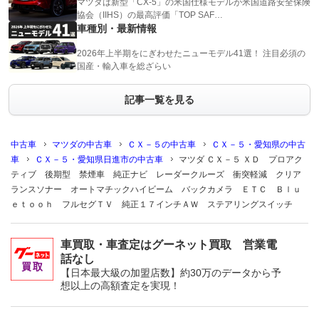
マツダは新型「CX-5」の米国仕様モデルが米国道路安全保険
協会（IIHS）の最高評価「TOP SAF…
車種別・最新情報
2026年上半期をにぎわせたニューモデル41選！ 注目必須の
国産・輸入車を総ざらい
記事一覧を見る
中古車
マツダの中古車
ＣＸ－５の中古車
ＣＸ－５・愛知県の中古
車
ＣＸ－５・愛知県日進市の中古車
マツダ ＣＸ－５ ＸＤ プロアク
ティブ 後期型 禁煙車 純正ナビ レーダークルーズ 衝突軽減 クリア
ランスソナー オートマチックハイビーム バックカメラ ＥＴＣ Ｂｌｕ
ｅｔｏｏｈ フルセグＴＶ 純正１７インチＡＷ ステアリングスイッチ
車買取・車査定はグーネット買取 営業電
話なし
【日本最大級の加盟店数】約30万のデータから予
想以上の高額査定を実現！