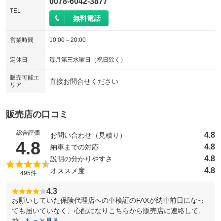
0078-6042-3877
TEL
無料電話
営業時間
10:00～20:00
定休日
毎月第三水曜日（祝日除く）
販売可能エ
直接お問合せください
リア
販売店の口コミ
総合評価
4.8
お問い合わせ（見積り）
（5点満点中）
4.8
4.8
納車までの対応
4.8
説明の分かりやすさ
4.8
オススメ度
495件
4.3
お願いしていた保険代理店への車検証のFAXが納車前日になっ
ても届いていなく、心配になりこちらから販売店に連絡して、