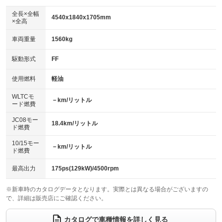
ダウンヒルアシストコントロール
：装備なし
アルミホイール：17インチ
全長×全幅
：装備あり
4540x1840x1705mm
×全高
パワーウィンドウ
盗難防止システム
：装備あり
：装備あり
革シート
ハーフレザーシート
：装備なし
：装備なし
車両重量
1560kg
アイドリングストップ
ドライブレコーダー
：装備あり
：装備なし
キーレス
LEDヘッドランプ
：装備あり
：装備あり
USB入力端子
Bluetooth接続
駆動形式
FF
：装備なし
：装備あり
HID(キセノンライト)
ポータブルナビ
：装備なし
：装備なし
100V電源
クリーンディーゼル
使用燃料
軽油
：装備なし
：装備なし
バックカメラ
ETC
：装備あり
：装備あり
センターデフロック
：装備なし
WLTCモ
エアロ
スマートキー
－km/リットル
：装備なし
：装備あり
ード燃費
レンタカーアップ
展示・試乗車
：装備なし
：装備なし
ローダウン
ランフラットタイヤ
：装備なし
：装備なし
JC08モー
18.4km/リットル
ド燃費
電動格納ミラー
：装備あり
パワーシート
3列シート
：装備なし
：装備なし
10/15モー
装備略号／用語解説
－km/リットル
ド燃費
ベンチシート
フルフラットシート
：装備なし
：装備なし
チップアップシート
オットマン
最高出力
175ps(129kW)/4500rpm
：装備なし
：装備なし
電動格納サードシート
シートヒーター
：装備なし
：装備なし
※新車時のカタログデータとなります。実際とは異なる場合がございますの
で、詳細は販売店にご確認ください。
ウォークスルー
後席モニター
：装備なし
：装備なし
カタログで車種情報を詳しく見る
電動リアゲート
フロントカメラ