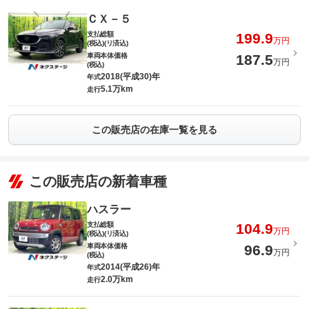
ＣＸ－５
支払総額
199.9
万円
(税込)(リ済込)
車両本体価格
187.5
万円
(税込)
2018(平成30)年
年式
5.1万km
走行
この販売店の在庫一覧を見る
この販売店の新着車種
ハスラー
支払総額
104.9
万円
(税込)(リ済込)
車両本体価格
96.9
万円
(税込)
2014(平成26)年
年式
2.0万km
走行