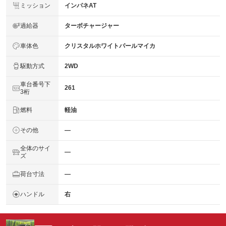
ミッション
インパネAT
過給器
ターボチャージャー
車体色
クリスタルホワイトパールマイカ
駆動方式
2WD
車台番号下
261
3桁
燃料
軽油
その他
―
全体のサイ
―
ズ
荷台寸法
―
ハンドル
右