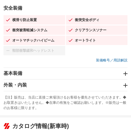
安全装備
横滑り防止装置
衝突安全ボディ
：装備あり
：装備あり
衝突被害軽減システム
クリアランスソナー
：装備あり
：装備あり
オートマチックハイビーム
オートライト
：装備あり
：装備あり
頸部衝撃緩和ヘッドレスト
：装備なし
装備略号／用語解説
基本装備
エアバッグ：運転席/助手席/サイド
外装・内装
：装備あり
スライドドア
カーナビ：SDナビ
：装備なし
：装備あり
【注】販売は、当店に直接ご来場頂けるお客様を優先させていただきます。◆
お取置きはいたしません。◆在庫の有無をご確認お願いします。※販売は一般
サンルーフ
ABS
TV：フルセグ
：装備なし
：装備あり
：装備あり
のお客様に限ります。
エアコン
Wエアコン
オーディオ：CDまたはCDチェンジャー／ミュージックプレイヤー接続
：装備あり
：装備なし
：装備あり
可
リフトアップ
パワーステアリング
カタログ情報(新車時)
：装備なし
：装備あり
ビジュアル：-／DVD再生
：装備あり