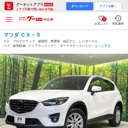
グーネットアプリ
RENEW
ダウンロード
アプリを開く
メアド不要で問い合わせ可能
0
お気に入り
閲覧履歴
マツダ ＣＸ－５
ＸＤ プロアクティブ 後期型 禁煙車 純正ナビ レーダークル
ーズ 衝突軽減 クリアランスソナー オートマチックハイビー
もっと見る
ム バックカメラ ＥＴＣ Ｂｌｕｅｔｏｏｈ フルセグＴＶ 純
正１７インチＡＷ ステアリングスイッチ（愛知県）