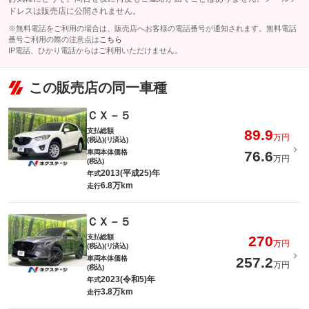
ドレスは販売店に公開されません。
※無料電話をご利用の場合は、販売店へお客様の電話番号が通知されます。無料電話
番号ご利用の際の注意点は
こちら
IP電話、ひかり電話からはご利用いただけません。
この販売店の同一車種
ＣＸ－５
支払総額
89.9
万円
(税込)(リ済込)
車両本体価格
76.6
万円
(税込)
2013(平成25)年
年式
6.8万km
走行
ＣＸ－５
支払総額
270
万円
(税込)(リ済込)
車両本体価格
257.2
万円
(税込)
2023(令和5)年
年式
3.8万km
走行