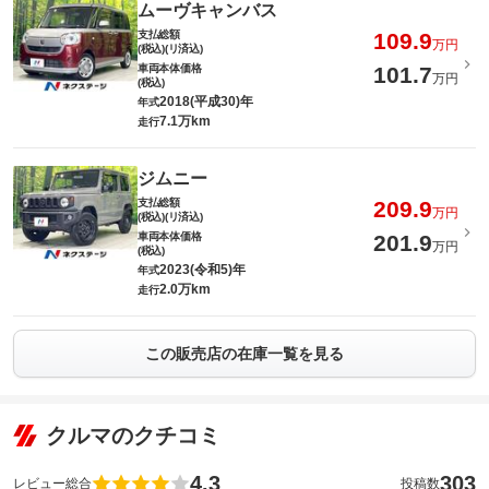
ムーヴキャンバス
支払総額
109.9
万円
(税込)(リ済込)
車両本体価格
101.7
万円
(税込)
2018(平成30)年
年式
7.1万km
走行
ジムニー
支払総額
209.9
万円
(税込)(リ済込)
車両本体価格
201.9
万円
(税込)
2023(令和5)年
年式
2.0万km
走行
この販売店の在庫一覧を見る
クルマのクチコミ
4.3
303
レビュー総合
投稿数