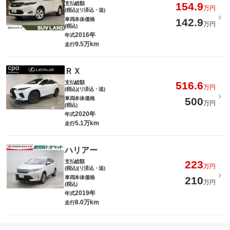
支払総額
154.9
万円
(税込)(リ済込・追)
車両本体価格
142.9
万円
(税込)
2016年
年式
9.5万km
走行
ＲＸ
支払総額
516.6
万円
(税込)(リ済込・追)
車両本体価格
500
万円
(税込)
2020年
年式
5.1万km
走行
ハリアー
支払総額
223
万円
(税込)(リ済込・追)
車両本体価格
210
万円
(税込)
2019年
年式
8.0万km
走行