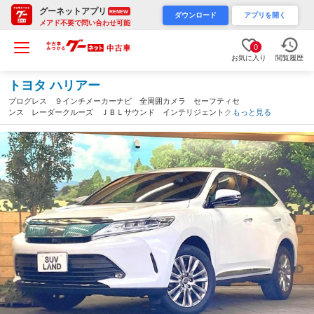
グーネットアプリ
RENEW
ダウンロード
アプリを開く
メアド不要で問い合わせ可能
0
お気に入り
閲覧履歴
トヨタ ハリアー
プログレス ９インチメーカーナビ 全周囲カメラ セーフティセ
ンス レーダークルーズ ＪＢＬサウンド インテリジェントクリ
もっと見る
アランスソナー パワーバックドア シーケンシャルターンラン
プ １８インチアルミ スマートキー（福岡県）