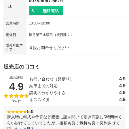
0078-6047-6679
TEL
無料電話
営業時間
10:00～20:00
定休日
毎月第三水曜日（祝日除く）
販売可能エ
直接お問合せください
リア
販売店の口コミ
総合評価
4.9
お問い合わせ（見積り）
（5点満点中）
4.9
4.9
納車までの対応
4.9
説明の分かりやすさ
4.9
オススメ度
857件
5.0
購入時に年式や予算など親密に話を聞いて頂き商談に5時間半く
らい掛けてしまいましたが、接客も良く気持ち良く契約させて