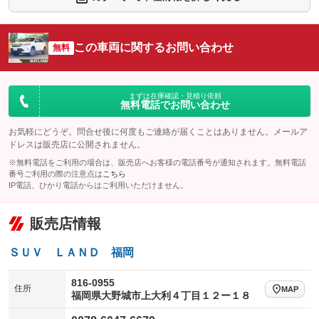
：装備あり
：装備あり
シートエアコン
全周囲カメラ
：装備なし
：装備あり
この車両に関するお問い合わせ
サイドカメラ
無料
ルーフレール
：装備あり
：装備なし
エアサスペンション
ヘッドライトウォッシャー
：装備なし
：装備なし
装備略号／用語解説
まずは在庫確認・見積り依頼
無料電話でお問い合わせ
お気軽にどうぞ。問合せ後に何度もご連絡が届くことはありません。メールア
ドレスは販売店に公開されません。
※無料電話をご利用の場合は、販売店へお客様の電話番号が通知されます。無料電話
番号ご利用の際の注意点は
こちら
IP電話、ひかり電話からはご利用いただけません。
販売店情報
ＳＵＶ ＬＡＮＤ 福岡
816-0955
住所
MAP
福岡県大野城市上大利４丁目１２ー１８