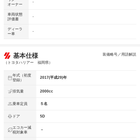
-
オーナー
車両状態
-
評価書
ディーラ
-
ー車
基本仕様
装備略号／用語解説
（トヨタハリアー 福岡県）
年式（初度
2017(平成29)年
登録）
排気量
2000cc
乗車定員
５名
ドア
5D
エコカー減
－
税対象車