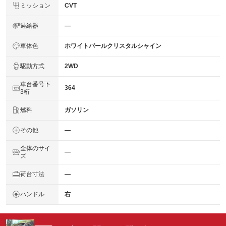
ミッション
CVT
過給器
―
車体色
ホワイトパールクリスタルシャイン
駆動方式
2WD
車台番号下
364
3桁
燃料
ガソリン
その他
―
全体のサイ
―
ズ
荷台寸法
―
ハンドル
右