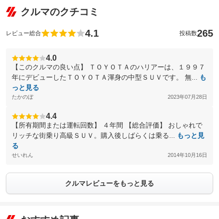
クルマのクチコミ
4.1
265
レビュー総合
投稿数
4.0
【このクルマの良い点】 ＴＯＹＯＴＡのハリアーは、１９９７
年にデビューしたＴＯＹＯＴＡ渾身の中型ＳＵＶです。 無...
も
っと見る
たかのぼ
2023年07月28日
4.4
【所有期間または運転回数】 ４年間 【総合評価】 おしゃれで
リッチな街乗り高級ＳＵＶ。購入後しばらくは乗る...
もっと見
る
せいれん
2014年10月16日
クルマレビューをもっと見る