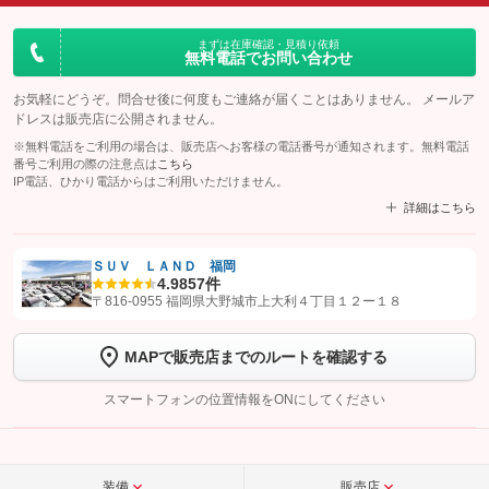
まずは在庫確認・見積り依頼
無料電話でお問い合わせ
お気軽にどうぞ。問合せ後に何度もご連絡が届くことはありません。 メールア
ドレスは販売店に公開されません。
※無料電話をご利用の場合は、販売店へお客様の電話番号が通知されます。無料電話
番号ご利用の際の注意点は
こちら
IP電話、ひかり電話からはご利用いただけません。
詳細はこちら
ＳＵＶ ＬＡＮＤ 福岡
4.9
857件
【STEP1】
認証画面でグーネットを友だち追加してから「許可する」ボタンを押
〒816-0955 福岡県大野城市上大利４丁目１２ー１８
します
MAPで販売店までのルートを確認する
【STEP2】
トーク画面で
ボタンをタップして問い合わせを
完了してください。
スマートフォンの位置情報をONにしてください
こちら
装備
販売店