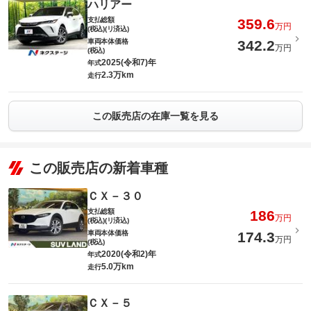
ハリアー
支払総額
359.6
万円
(税込)(リ済込)
車両本体価格
342.2
万円
(税込)
2025(令和7)年
年式
2.3万km
走行
この販売店の在庫一覧を見る
この販売店の新着車種
ＣＸ－３０
支払総額
186
万円
(税込)(リ済込)
車両本体価格
174.3
万円
(税込)
2020(令和2)年
年式
5.0万km
走行
ＣＸ－５