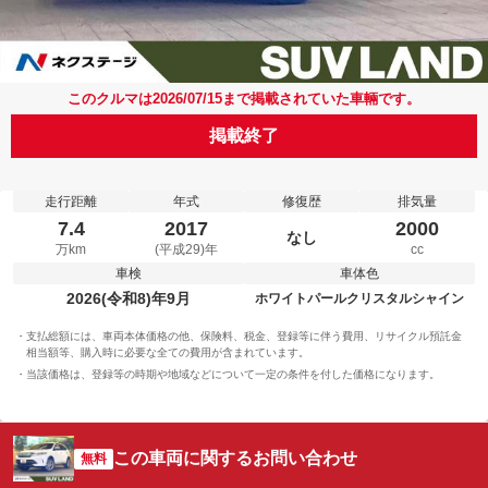
このクルマは2026/07/15まで掲載されていた車輛です。
掲載終了
走行距離
年式
修復歴
排気量
7.4
2017
2000
なし
万km
(平成29)年
cc
車検
車体色
2026(令和8)年9月
ホワイトパールクリスタルシャイン
支払総額には、車両本体価格の他、保険料、税金、登録等に伴う費用、リサイクル預託金
相当額等、購入時に必要な全ての費用が含まれています。
当該価格は、登録等の時期や地域などについて一定の条件を付した価格になります。
この車両に関するお問い合わせ
無料