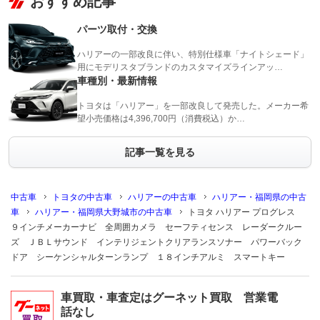
おすすめ記事
パーツ取付・交換
ハリアーの一部改良に伴い、特別仕様車「ナイトシェード」
用にモデリスタブランドのカスタマイズラインアッ…
車種別・最新情報
トヨタは「ハリアー」を一部改良して発売した。メーカー希
望小売価格は4,396,700円（消費税込）か…
記事一覧を見る
中古車
トヨタの中古車
ハリアーの中古車
ハリアー・福岡県の中古
車
ハリアー・福岡県大野城市の中古車
トヨタ ハリアー プログレス
９インチメーカーナビ 全周囲カメラ セーフティセンス レーダークルー
ズ ＪＢＬサウンド インテリジェントクリアランスソナー パワーバック
ドア シーケンシャルターンランプ １８インチアルミ スマートキー
車買取・車査定はグーネット買取 営業電
話なし