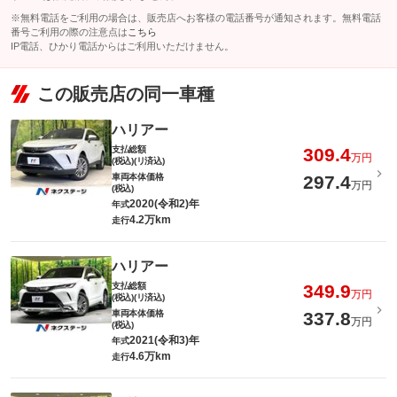
※無料電話をご利用の場合は、販売店へお客様の電話番号が通知されます。無料電話
番号ご利用の際の注意点は
こちら
IP電話、ひかり電話からはご利用いただけません。
この販売店の同一車種
ハリアー
支払総額
309.4
万円
(税込)(リ済込)
車両本体価格
297.4
万円
(税込)
2020(令和2)年
年式
4.2万km
走行
ハリアー
支払総額
349.9
万円
(税込)(リ済込)
車両本体価格
337.8
万円
(税込)
2021(令和3)年
年式
4.6万km
走行