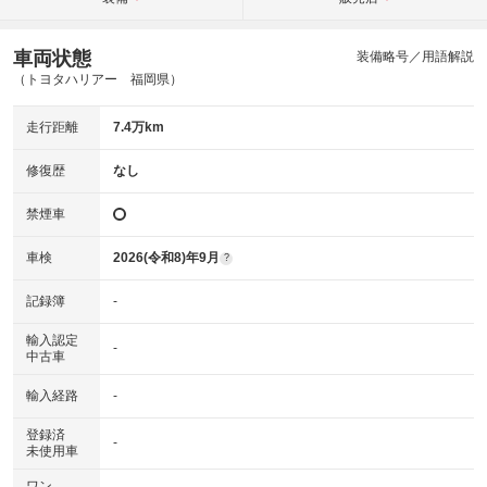
車両状態
装備略号／用語解説
（トヨタハリアー 福岡県）
走行距離
7.4万km
修復歴
なし
禁煙車
車検
2026(令和8)年9月
?
記録簿
-
輸入認定
-
中古車
輸入経路
-
登録済
-
未使用車
ワン