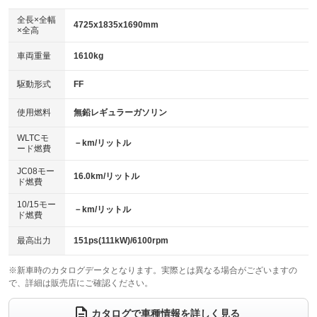
ダウンヒルアシストコントロール
：装備なし
アルミホイール：18インチ
全長×全幅
：装備あり
4725x1835x1690mm
×全高
パワーウィンドウ
盗難防止システム
：装備あり
：装備あり
革シート
ハーフレザーシート
：装備なし
：装備あり
車両重量
1610kg
アイドリングストップ
ドライブレコーダー
：装備あり
：装備あり
キーレス
LEDヘッドランプ
：装備あり
：装備あり
USB入力端子
Bluetooth接続
駆動形式
FF
：装備なし
：装備あり
HID(キセノンライト)
ポータブルナビ
：装備なし
：装備なし
100V電源
クリーンディーゼル
使用燃料
無鉛レギュラーガソリン
：装備なし
：装備なし
バックカメラ
ETC
：装備あり
：装備あり
センターデフロック
：装備なし
WLTCモ
エアロ
スマートキー
－km/リットル
：装備なし
：装備あり
ード燃費
レンタカーアップ
展示・試乗車
：装備なし
：装備なし
ローダウン
ランフラットタイヤ
：装備なし
：装備なし
JC08モー
16.0km/リットル
ド燃費
電動格納ミラー
：装備あり
パワーシート
3列シート
：装備あり
：装備なし
10/15モー
装備略号／用語解説
－km/リットル
ド燃費
ベンチシート
フルフラットシート
：装備なし
：装備なし
チップアップシート
オットマン
最高出力
151ps(111kW)/6100rpm
：装備なし
：装備なし
電動格納サードシート
シートヒーター
：装備なし
：装備なし
※新車時のカタログデータとなります。実際とは異なる場合がございますの
で、詳細は販売店にご確認ください。
ウォークスルー
後席モニター
：装備なし
：装備なし
カタログで車種情報を詳しく見る
電動リアゲート
フロントカメラ