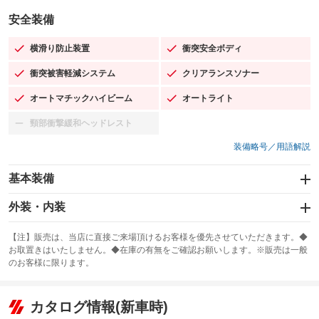
安全装備
横滑り防止装置
衝突安全ボディ
：装備あり
：装備あり
衝突被害軽減システム
クリアランスソナー
：装備あり
：装備あり
オートマチックハイビーム
オートライト
：装備あり
：装備あり
頸部衝撃緩和ヘッドレスト
：装備なし
装備略号／用語解説
基本装備
エアバッグ：運転席/助手席/サイド
外装・内装
：装備あり
スライドドア
カーナビ：SDナビ
：装備なし
：装備あり
【注】販売は、当店に直接ご来場頂けるお客様を優先させていただきます。◆
お取置きはいたしません。◆在庫の有無をご確認お願いします。※販売は一般
サンルーフ
ABS
TV：フルセグ
：装備なし
：装備あり
：装備あり
のお客様に限ります。
エアコン
Wエアコン
オーディオ：CDまたはCDチェンジャー／ミュージックプレイヤー接続
：装備あり
：装備なし
：装備あり
可
リフトアップ
パワーステアリング
カタログ情報(新車時)
：装備なし
：装備あり
ビジュアル：-／DVD再生
：装備あり