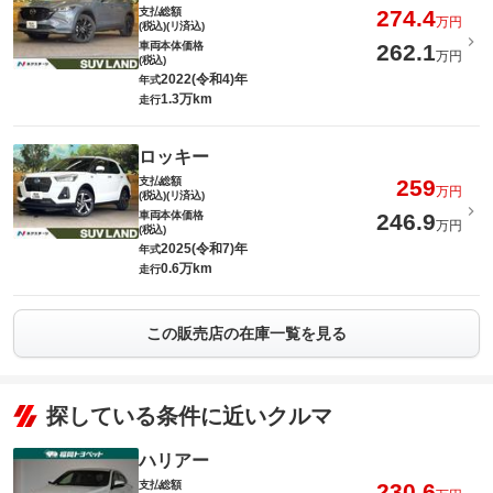
支払総額
274.4
万円
(税込)(リ済込)
車両本体価格
262.1
万円
(税込)
2022(令和4)年
年式
1.3万km
走行
ロッキー
支払総額
259
万円
(税込)(リ済込)
車両本体価格
246.9
万円
(税込)
2025(令和7)年
年式
0.6万km
走行
この販売店の在庫一覧を見る
探している条件に近いクルマ
ハリアー
支払総額
230.6