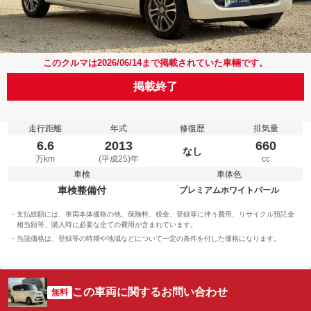
このクルマは2026/06/14まで掲載されていた車輛です。
掲載終了
走行距離
年式
修復歴
排気量
6.6
2013
660
なし
万km
(平成25)年
cc
車検
車体色
車検整備付
プレミアムホワイトパール
支払総額には、車両本体価格の他、保険料、税金、登録等に伴う費用、リサイクル預託金
相当額等、購入時に必要な全ての費用が含まれています。
当該価格は、登録等の時期や地域などについて一定の条件を付した価格になります。
この車両に関するお問い合わせ
無料