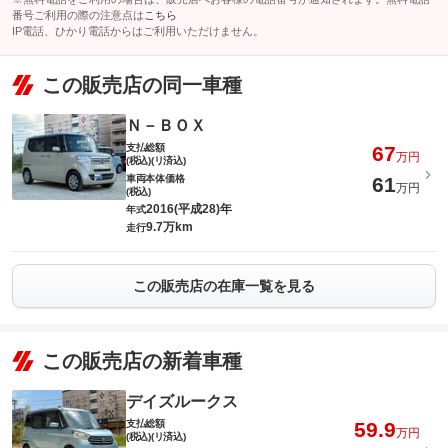
番号ご利用の際の注意点は
こちら
IP電話、ひかり電話からはご利用いただけません。
この販売店の同一車種
Ｎ－ＢＯＸ
支払総額
67
万円
(税込)(リ済込)
車両本体価格
61
万円
(税込)
2016(平成28)年
年式
9.7万km
走行
この販売店の在庫一覧を見る
この販売店の新着車種
デイズルークス
支払総額
59.9
万円
(税込)(リ済込)