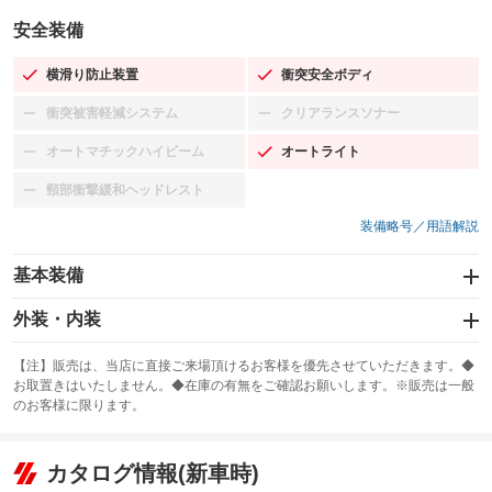
安全装備
横滑り防止装置
衝突安全ボディ
：装備あり
：装備あり
衝突被害軽減システム
クリアランスソナー
：装備なし
：装備なし
オートマチックハイビーム
オートライト
：装備なし
：装備あり
頸部衝撃緩和ヘッドレスト
：装備なし
装備略号／用語解説
基本装備
エアバッグ：運転席/助手席
外装・内装
：装備あり
スライドドア：両面電動
カーナビ：SDナビ
：装備あり
：装備あり
【注】販売は、当店に直接ご来場頂けるお客様を優先させていただきます。◆
お取置きはいたしません。◆在庫の有無をご確認お願いします。※販売は一般
サンルーフ
ABS
TV
：装備なし
：装備あり
：装備なし
のお客様に限ります。
エアコン
Wエアコン
オーディオ：CDまたはCDチェンジャー
：装備あり
：装備なし
：装備あり
リフトアップ
パワーステアリング
カタログ情報(新車時)
ビジュアル
：装備なし
：装備あり
：装備なし