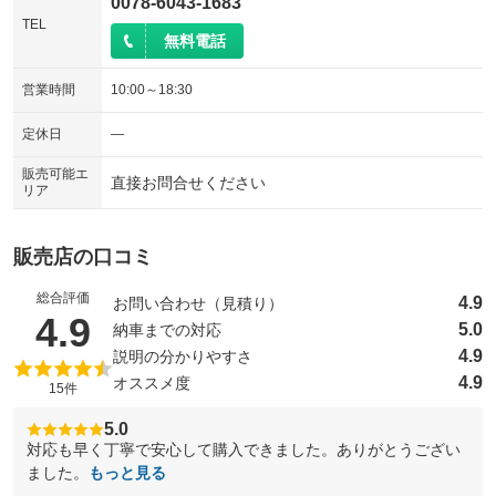
0078-6043-1683
TEL
無料電話
営業時間
10:00～18:30
定休日
―
販売可能エ
直接お問合せください
リア
販売店の口コミ
総合評価
4.9
お問い合わせ（見積り）
（5点満点中）
4.9
5.0
納車までの対応
4.9
説明の分かりやすさ
4.9
オススメ度
15件
5.0
対応も早く丁寧で安心して購入できました。ありがとうござい
ました。
もっと見る