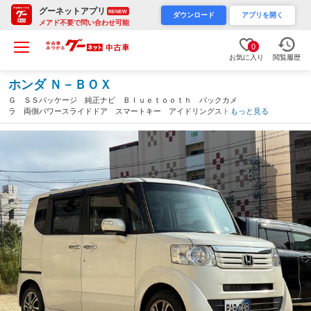
グーネットアプリ
RENEW
ダウンロード
アプリを開く
メアド不要で問い合わせ可能
0
お気に入り
閲覧履歴
ホンダ Ｎ－ＢＯＸ
Ｇ ＳＳパッケージ 純正ナビ Ｂｌｕｅｔｏｏｔｈ バックカメ
ラ 両側パワースライドドア スマートキー アイドリングストッ
もっと見る
プ 純正１５インチＡＷ ＥＴＣ 電動格納ミラー ベンチシー
ト オートライト ＨＩＤヘッドライト（沖縄県）