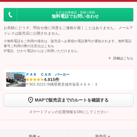
まずは在庫確認・見積り依頼
無料電話でお問い合わせ
お気軽にどうぞ。問合せ後に何度もご連絡が届くことはありません。 メールア
ドレスは販売店に公開されません。
※無料電話をご利用の場合は、販売店へお客様の電話番号が通知されます。無料電話
番号ご利用の際の注意点は
こちら
IP電話、ひかり電話からはご利用いただけません。
詳細はこちら
ＰＡＲ ＣＡＲ パーカー
4.9
15件
【STEP1】
認証画面でグーネットを友だち追加してから「許可する」ボタンを押
〒901-0223 沖縄県豊見城市翁長４６４－３
します
MAPで販売店までのルートを確認する
【STEP2】
トーク画面で
ボタンをタップして問い合わせを
完了してください。
スマートフォンの位置情報をONにしてください
こちら
装備
販売店