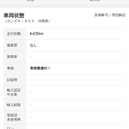
車両状態
装備略号／用語解説
（ホンダＮ－ＢＯＸ 沖縄県）
走行距離
6.6万km
修復歴
なし
禁煙車
-
車検
車検整備付
?
記録簿
-
輸入認定
-
中古車
輸入経路
-
登録済
-
未使用車
ワン