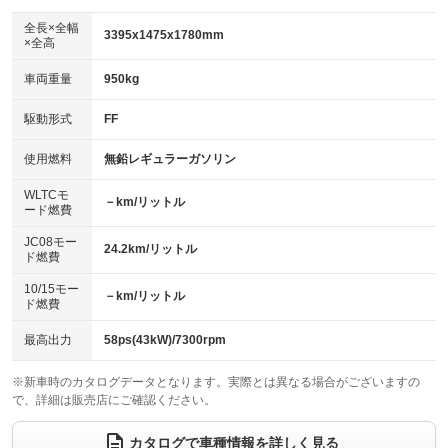
ダウンヒルアシストコントロール
アルミホイール：15インチ
：装備なし
：装備あり
全長×全幅
3395x1475x1780mm
×全高
パワーウィンドウ
盗難防止システム
革シート
ハーフレザーシート
：装備あり
：装備あり
：装備なし
：装備なし
車両重量
950kg
アイドリングストップ
ドライブレコーダー
キーレス
LEDヘッドランプ
：装備なし
：装備なし
：装備あり
：装備なし
USB入力端子
Bluetooth接続
駆動形式
FF
HID(キセノンライト)
ポータブルナビ
：装備なし
：装備あり
：装備あり
：装備なし
100V電源
クリーンディーゼル
バックカメラ
ETC
使用燃料
無鉛レギュラーガソリン
：装備なし
：装備なし
：装備あり
：装備あり
センターデフロック
エアロ
スマートキー
：装備なし
WLTCモ
：装備なし
：装備あり
－km/リットル
ード燃費
レンタカーアップ
展示・試乗車
ローダウン
ランフラットタイヤ
：装備なし
：装備なし
：装備なし
：装備なし
JC08モー
24.2km/リットル
ド燃費
電動格納ミラー
パワーシート
3列シート
：装備あり
：装備なし
：装備なし
10/15モー
装備略号／用語解説
－km/リットル
ベンチシート
フルフラットシート
ド燃費
：装備あり
：装備なし
チップアップシート
オットマン
：装備なし
：装備なし
最高出力
58ps(43kW)/7300rpm
電動格納サードシート
シートヒーター
：装備なし
：装備なし
※新車時のカタログデータとなります。実際とは異なる場合がございますの
で、詳細は販売店にご確認ください。
ウォークスルー
後席モニター
：装備なし
：装備なし
電動リアゲート
フロントカメラ
カタログで車種情報を詳しく見る
：装備なし
：装備なし