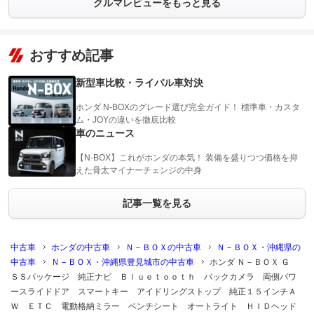
クルマレビューをもっと見る
おすすめ記事
新型車比較・ライバル車対決
ホンダ N-BOXのグレード選び完全ガイド！ 標準車・カスタ
ム・JOYの違いを徹底比較
車のニュース
【N-BOX】これがホンダの本気！ 装備を盛りつつ価格を抑
えた骨太マイナーチェンジの中身
記事一覧を見る
中古車
ホンダの中古車
Ｎ－ＢＯＸの中古車
Ｎ－ＢＯＸ・沖縄県の
中古車
Ｎ－ＢＯＸ・沖縄県豊見城市の中古車
ホンダ Ｎ－ＢＯＸ Ｇ
ＳＳパッケージ 純正ナビ Ｂｌｕｅｔｏｏｔｈ バックカメラ 両側パワ
ースライドドア スマートキー アイドリングストップ 純正１５インチＡ
Ｗ ＥＴＣ 電動格納ミラー ベンチシート オートライト ＨＩＤヘッド