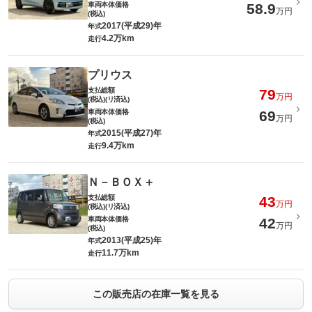
車両本体価格
58.9
万円
(税込)
2017(平成29)年
年式
4.2万km
走行
プリウス
支払総額
79
万円
(税込)(リ済込)
車両本体価格
69
万円
(税込)
2015(平成27)年
年式
9.4万km
走行
Ｎ－ＢＯＸ＋
支払総額
43
万円
(税込)(リ済込)
車両本体価格
42
万円
(税込)
2013(平成25)年
年式
11.7万km
走行
この販売店の在庫一覧を見る