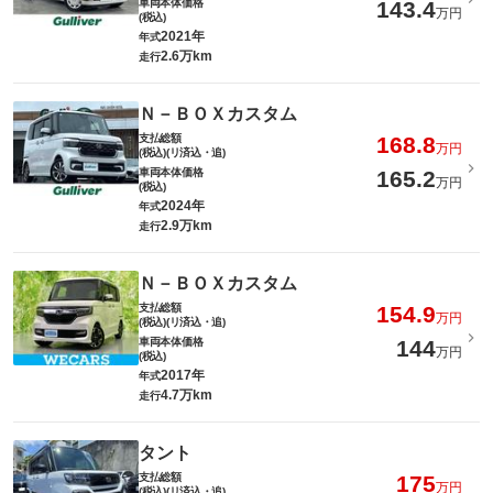
車両本体価格
143.4
万円
(税込)
2021年
年式
2.6万km
走行
Ｎ－ＢＯＸカスタム
支払総額
168.8
万円
(税込)(リ済込・追)
車両本体価格
165.2
万円
(税込)
2024年
年式
2.9万km
走行
Ｎ－ＢＯＸカスタム
支払総額
154.9
万円
(税込)(リ済込・追)
車両本体価格
144
万円
(税込)
2017年
年式
4.7万km
走行
タント
支払総額
175
万円
(税込)(リ済込・追)