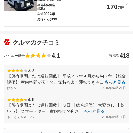
車両本体価格
170
万円
(税込)
2024年
年式
2.2万km
走行
クルマのクチコミ
4.1
418
レビュー総合
投稿数
3.7
【所有期間または運転回数】 平成２５年４月から約２年 【総合
評価】 室内空間が広くて、気持ちよく運転できる...
もっと見る
はなｗ
2015年03月21日
4.6
【所有期間または運転回数】 ３日 【総合評価】 大変良し 【良
い点】 スマートキー 室内空間の広さ...
もっと見る
さっとんｓｅｉ259...
2016年09月11日