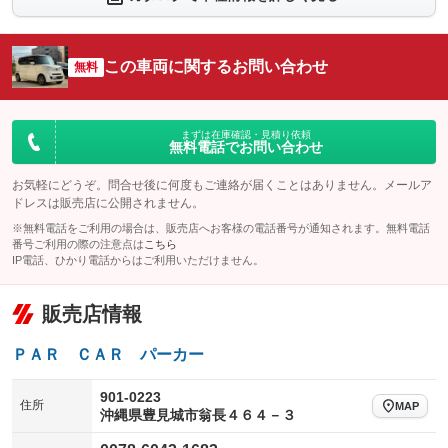
シートエアコン
全周囲カメラ
：装備なし
：装備なし
サイドカメラ
ルーフレール
この車両に関するお問い合わせ
：装備なし
無料
：装備なし
エアサスペンション
ヘッドライトウォッシャー
：装備なし
：装備なし
装備略号／用語解説
まずは在庫確認・見積り依頼
無料電話でお問い合わせ
お気軽にどうぞ。問合せ後に何度もご連絡が届くことはありません。メールア
ドレスは販売店に公開されません。
※無料電話をご利用の場合は、販売店へお客様の電話番号が通知されます。無料電話
番号ご利用の際の注意点は
こちら
IP電話、ひかり電話からはご利用いただけません。
販売店情報
ＰＡＲ ＣＡＲ パーカー
901-0223
住所
MAP
沖縄県豊見城市翁長４６４－３