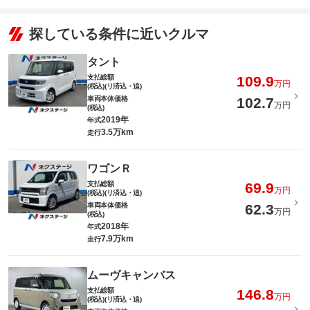
探している条件に近いクルマ
タント
支払総額
109.9
万円
(税込)(リ済込・追)
車両本体価格
102.7
万円
(税込)
2019年
年式
3.5万km
走行
ワゴンＲ
支払総額
69.9
万円
(税込)(リ済込・追)
車両本体価格
62.3
万円
(税込)
2018年
年式
7.9万km
走行
ムーヴキャンバス
支払総額
146.8
万円
(税込)(リ済込・追)