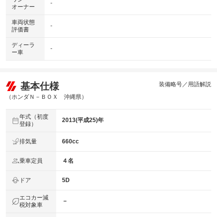
-
オーナー
車両状態
-
評価書
ディーラ
-
ー車
基本仕様
装備略号／用語解説
（ホンダＮ－ＢＯＸ 沖縄県）
年式（初度
2013(平成25)年
登録）
排気量
660cc
乗車定員
４名
ドア
5D
エコカー減
－
税対象車