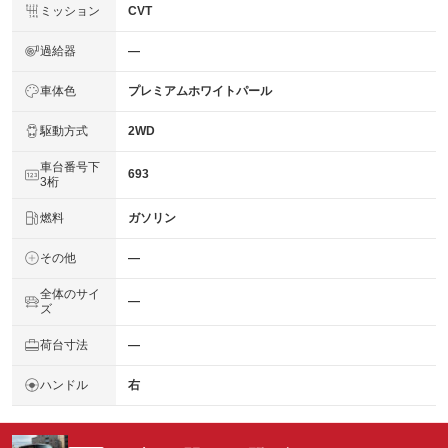
ミッション
CVT
過給器
―
車体色
プレミアムホワイトパール
駆動方式
2WD
車台番号下
693
3桁
燃料
ガソリン
その他
―
全体のサイ
―
ズ
荷台寸法
―
ハンドル
右