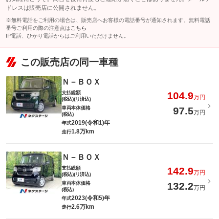
ドレスは販売店に公開されません。
※無料電話をご利用の場合は、販売店へお客様の電話番号が通知されます。無料電話
番号ご利用の際の注意点は
こちら
IP電話、ひかり電話からはご利用いただけません。
この販売店の同一車種
Ｎ－ＢＯＸ
支払総額
104.9
万円
(税込)(リ済込)
車両本体価格
97.5
万円
(税込)
2019(令和1)年
年式
1.8万km
走行
Ｎ－ＢＯＸ
支払総額
142.9
万円
(税込)(リ済込)
車両本体価格
132.2
万円
(税込)
2023(令和5)年
年式
2.6万km
走行