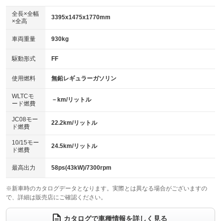
ダウンヒルアシストコントロール
アルミホイール
：装備なし
：装備なし
全長×全幅
3395x1475x1770mm
×全高
パワーウィンドウ
盗難防止システム
革シート
ハーフレザーシート
：装備あり
：装備あり
：装備なし
：装備なし
車両重量
930kg
アイドリングストップ
ドライブレコーダー
キーレス
LEDヘッドランプ
：装備あり
：装備なし
：装備あり
：装備なし
USB入力端子
Bluetooth接続
駆動形式
FF
HID(キセノンライト)
ポータブルナビ
：装備なし
：装備なし
：装備なし
：装備なし
100V電源
クリーンディーゼル
バックカメラ
ETC
使用燃料
無鉛レギュラーガソリン
：装備なし
：装備なし
：装備あり
：装備あり
センターデフロック
エアロ
スマートキー
：装備なし
WLTCモ
：装備なし
：装備あり
－km/リットル
ード燃費
レンタカーアップ
展示・試乗車
ローダウン
ランフラットタイヤ
：装備なし
：装備なし
：装備なし
：装備なし
JC08モー
22.2km/リットル
ド燃費
電動格納ミラー
パワーシート
3列シート
：装備あり
：装備なし
：装備なし
10/15モー
装備略号／用語解説
24.5km/リットル
ベンチシート
フルフラットシート
ド燃費
：装備あり
：装備なし
チップアップシート
オットマン
：装備なし
：装備なし
最高出力
58ps(43kW)/7300rpm
電動格納サードシート
シートヒーター
：装備なし
：装備なし
※新車時のカタログデータとなります。実際とは異なる場合がございますの
で、詳細は販売店にご確認ください。
ウォークスルー
後席モニター
：装備なし
：装備なし
電動リアゲート
フロントカメラ
カタログで車種情報を詳しく見る
：装備なし
：装備なし