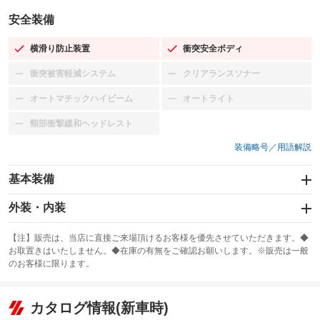
安全装備
横滑り防止装置
衝突安全ボディ
：装備あり
：装備あり
衝突被害軽減システム
クリアランスソナー
：装備なし
：装備なし
オートマチックハイビーム
オートライト
：装備なし
：装備なし
頸部衝撃緩和ヘッドレスト
：装備なし
装備略号／用語解説
基本装備
エアバッグ：運転席/助手席
外装・内装
：装備あり
スライドドア：両面
カーナビ：SDナビ
：装備あり
：装備あり
【注】販売は、当店に直接ご来場頂けるお客様を優先させていただきます。◆
お取置きはいたしません。◆在庫の有無をご確認お願いします。※販売は一般
サンルーフ
ABS
TV：フルセグ
：装備なし
：装備あり
：装備あり
のお客様に限ります。
エアコン
Wエアコン
オーディオ：CDまたはCDチェンジャー
：装備あり
：装備なし
：装備あり
リフトアップ
パワーステアリング
カタログ情報(新車時)
ビジュアル：-／DVD再生
：装備なし
：装備あり
：装備あり