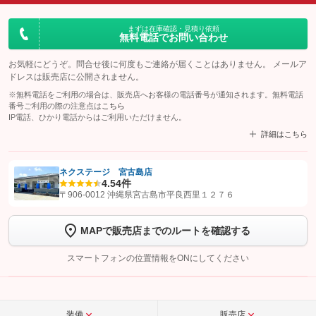
まずは在庫確認・見積り依頼
無料電話でお問い合わせ
お気軽にどうぞ。問合せ後に何度もご連絡が届くことはありません。 メールア
ドレスは販売店に公開されません。
※無料電話をご利用の場合は、販売店へお客様の電話番号が通知されます。無料電話
番号ご利用の際の注意点は
こちら
IP電話、ひかり電話からはご利用いただけません。
詳細はこちら
ネクステージ 宮古島店
4.5
4件
【STEP1】
認証画面でグーネットを友だち追加してから「許可する」ボタンを押
〒906-0012 沖縄県宮古島市平良西里１２７６
します
MAPで販売店までのルートを確認する
【STEP2】
トーク画面で
ボタンをタップして問い合わせを
完了してください。
スマートフォンの位置情報をONにしてください
こちら
装備
販売店