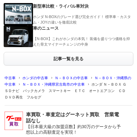
新型車比較・ライバル車対決
ホンダ N-BOXのグレード選び完全ガイド！ 標準車・カスタ
ム・JOYの違いを徹底比較
車のニュース
【N-BOX】これがホンダの本気！ 装備を盛りつつ価格を抑
えた骨太マイナーチェンジの中身
記事一覧を見る
中古車
ホンダの中古車
Ｎ－ＢＯＸの中古車
Ｎ－ＢＯＸ・沖縄県の
中古車
Ｎ－ＢＯＸ・沖縄県宮古島市の中古車
ホンダ Ｎ－ＢＯＸ Ｇ
ＳＤナビ バックカメラ スマートキー ＥＴＣ オートエアコン ＣＤ
ＤＶＤ再生 フルセグ
車買取・車査定はグーネット買取 営業電
話なし
【日本最大級の加盟店数】約30万のデータから予
想以上の高額査定を実現！