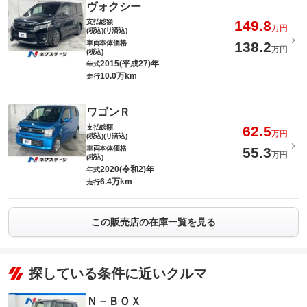
ヴォクシー
支払総額
149.8
万円
(税込)(リ済込)
車両本体価格
138.2
万円
(税込)
2015(平成27)年
年式
10.0万km
走行
ワゴンＲ
支払総額
62.5
万円
(税込)(リ済込)
車両本体価格
55.3
万円
(税込)
2020(令和2)年
年式
6.4万km
走行
この販売店の在庫一覧を見る
探している条件に近いクルマ
Ｎ－ＢＯＸ