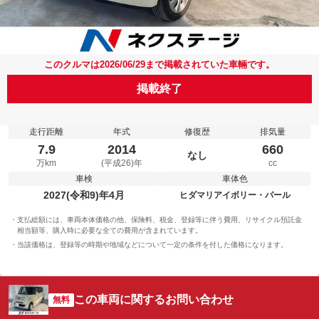
このクルマは2026/06/29まで掲載されていた車輛です。
掲載終了
走行距離
年式
修復歴
排気量
7.9
2014
660
なし
万km
(平成26)年
cc
車検
車体色
2027(令和9)年4月
ヒダマリアイボリー・パール
支払総額には、車両本体価格の他、保険料、税金、登録等に伴う費用、リサイクル預託金
相当額等、購入時に必要な全ての費用が含まれています。
当該価格は、登録等の時期や地域などについて一定の条件を付した価格になります。
この車両に関するお問い合わせ
無料