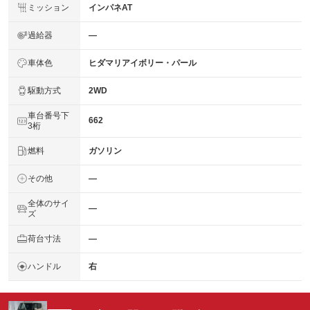
ミッション
インパネAT
過給器
―
車体色
ヒダマリアイボリー・パール
駆動方式
2WD
車台番号下
662
3桁
燃料
ガソリン
その他
―
全体のサイ
―
ズ
荷台寸法
―
ハンドル
右