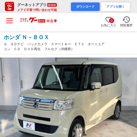
グーネットアプリ
RENEW
ダウンロード
アプリを開く
メアド不要で問い合わせ可能
0
お気に入り
閲覧履歴
ホンダ Ｎ－ＢＯＸ
Ｇ ＳＤナビ バックカメラ スマートキー ＥＴＣ オートエア
コン ＣＤ ＤＶＤ再生 フルセグ（沖縄県）