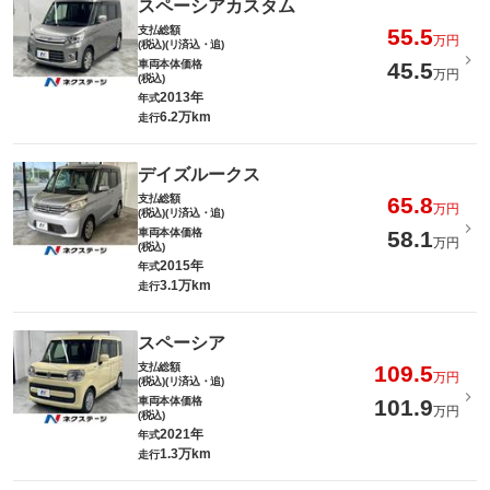
スペーシアカスタム
支払総額
55.5
万円
(税込)(リ済込・追)
車両本体価格
45.5
万円
(税込)
2013年
年式
6.2万km
走行
デイズルークス
支払総額
65.8
万円
(税込)(リ済込・追)
車両本体価格
58.1
万円
(税込)
2015年
年式
3.1万km
走行
スペーシア
支払総額
109.5
万円
(税込)(リ済込・追)
車両本体価格
101.9
万円
(税込)
2021年
年式
1.3万km
走行