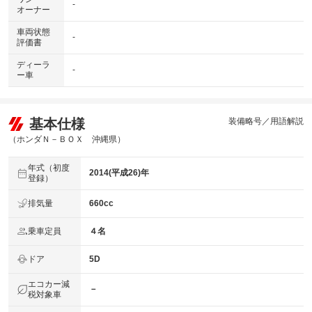
-
オーナー
車両状態
-
評価書
ディーラ
-
ー車
基本仕様
装備略号／用語解説
（ホンダＮ－ＢＯＸ 沖縄県）
年式（初度
2014(平成26)年
登録）
排気量
660cc
乗車定員
４名
ドア
5D
エコカー減
－
税対象車