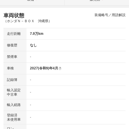
車両状態
装備略号／用語解説
（ホンダＮ－ＢＯＸ 沖縄県）
走行距離
7.9万km
修復歴
なし
禁煙車
-
車検
2027(令和9)年4月
?
記録簿
-
輸入認定
-
中古車
輸入経路
-
登録済
-
未使用車
ワン