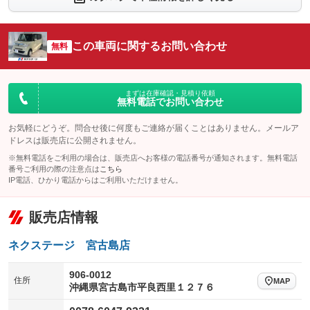
シートエアコン
全周囲カメラ
：装備なし
：装備なし
サイドカメラ
ルーフレール
この車両に関するお問い合わせ
：装備なし
無料
：装備なし
エアサスペンション
ヘッドライトウォッシャー
：装備なし
：装備なし
装備略号／用語解説
まずは在庫確認・見積り依頼
無料電話でお問い合わせ
お気軽にどうぞ。問合せ後に何度もご連絡が届くことはありません。メールア
ドレスは販売店に公開されません。
※無料電話をご利用の場合は、販売店へお客様の電話番号が通知されます。無料電話
番号ご利用の際の注意点は
こちら
IP電話、ひかり電話からはご利用いただけません。
販売店情報
ネクステージ 宮古島店
906-0012
住所
MAP
沖縄県宮古島市平良西里１２７６