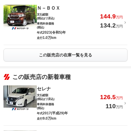
Ｎ－ＢＯＸ
支払総額
144.9
万円
(税込)(リ済込)
車両本体価格
134.2
万円
(税込)
2023(令和5)年
年式
1.0万km
走行
この販売店の在庫一覧を見る
この販売店の新着車種
セレナ
支払総額
126.5
万円
(税込)(リ済込)
車両本体価格
110
万円
(税込)
2017(平成29)年
年式
9.0万km
走行