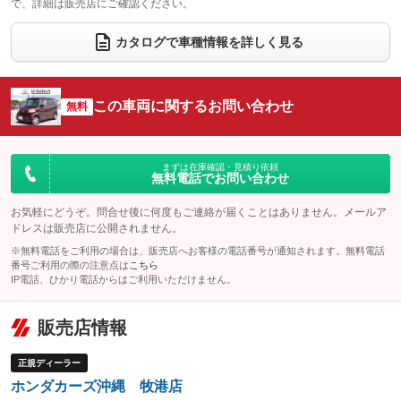
で、詳細は販売店にご確認ください。
ウォークスルー
後席モニター
：装備なし
：装備なし
電動リアゲート
フロントカメラ
カタログで車種情報を詳しく見る
：装備なし
：装備なし
シートエアコン
全周囲カメラ
：装備なし
：装備なし
サイドカメラ
ルーフレール
この車両に関するお問い合わせ
：装備なし
無料
：装備なし
エアサスペンション
ヘッドライトウォッシャー
：装備なし
：装備なし
装備略号／用語解説
まずは在庫確認・見積り依頼
無料電話でお問い合わせ
お気軽にどうぞ。問合せ後に何度もご連絡が届くことはありません。メールア
ドレスは販売店に公開されません。
※無料電話をご利用の場合は、販売店へお客様の電話番号が通知されます。無料電話
番号ご利用の際の注意点は
こちら
IP電話、ひかり電話からはご利用いただけません。
販売店情報
正規ディーラー
ホンダカーズ沖縄 牧港店