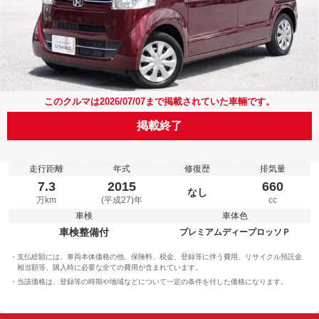
このクルマは2026/07/07まで掲載されていた車輛です。
掲載終了
走行距離
年式
修復歴
排気量
7.3
2015
660
なし
万km
(平成27)年
cc
車検
車体色
車検整備付
プレミアムディープロッソＰ
支払総額には、車両本体価格の他、保険料、税金、登録等に伴う費用、リサイクル預託金
相当額等、購入時に必要な全ての費用が含まれています。
当該価格は、登録等の時期や地域などについて一定の条件を付した価格になります。