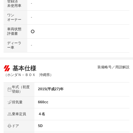
登録済
-
未使用車
ワン
-
オーナー
車両状態
評価書
ディーラ
-
ー車
基本仕様
装備略号／用語解説
（ホンダＮ－ＢＯＸ 沖縄県）
年式（初度
2015(平成27)年
登録）
排気量
660cc
乗車定員
４名
ドア
5D