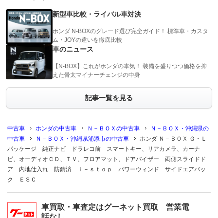
新型車比較・ライバル車対決
ホンダ N-BOXのグレード選び完全ガイド！ 標準車・カスタ
ム・JOYの違いを徹底比較
車のニュース
【N-BOX】これがホンダの本気！ 装備を盛りつつ価格を抑
えた骨太マイナーチェンジの中身
記事一覧を見る
中古車
ホンダの中古車
Ｎ－ＢＯＸの中古車
Ｎ－ＢＯＸ・沖縄県の
中古車
Ｎ－ＢＯＸ・沖縄県浦添市の中古車
ホンダ Ｎ－ＢＯＸ Ｇ・Ｌ
パッケージ 純正ナビ ドラレコ前 スマートキー、リアカメラ、カーナ
ビ、オーディオＣＤ、ＴＶ、フロアマット、ドアバイザー 両側スライドド
ア 内地仕入れ 防錆済 ｉ－ｓｔｏｐ パワーウィンド サイドエアバッ
ク ＥＳＣ
車買取・車査定はグーネット買取 営業電
話なし