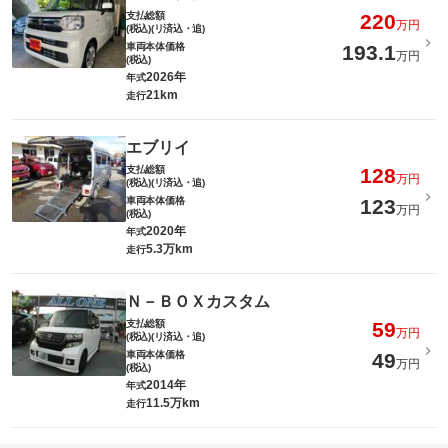
支払総額
220
万円
(税込)(リ済込・追)
車両本体価格
193.1
万円
(税込)
2026年
年式
21km
走行
エブリイ
支払総額
128
万円
(税込)(リ済込・追)
車両本体価格
123
万円
(税込)
2020年
年式
5.3万km
走行
Ｎ－ＢＯＸカスタム
支払総額
59
万円
(税込)(リ済込・追)
車両本体価格
49
万円
(税込)
2014年
年式
11.5万km
走行