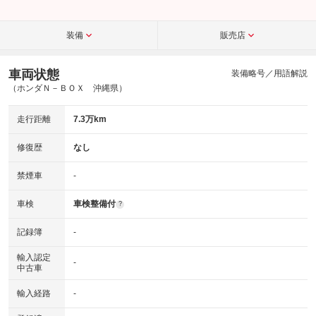
装備
販売店
車両状態
装備略号／用語解説
（ホンダＮ－ＢＯＸ 沖縄県）
走行距離
7.3万km
修復歴
なし
禁煙車
-
車検
車検整備付
?
記録簿
-
輸入認定
-
中古車
輸入経路
-