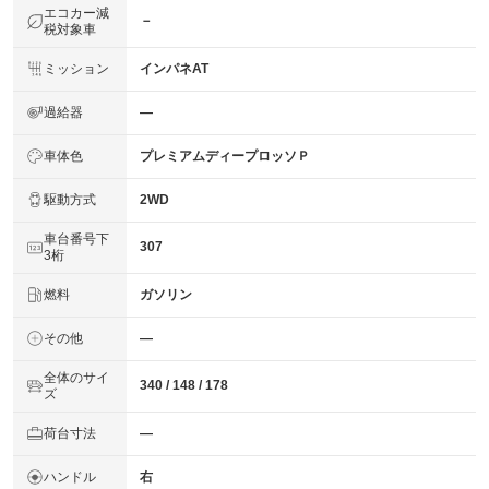
エコカー減
－
税対象車
ミッション
インパネAT
過給器
―
車体色
プレミアムディープロッソＰ
駆動方式
2WD
車台番号下
307
3桁
燃料
ガソリン
その他
―
全体のサイ
340 / 148 / 178
ズ
荷台寸法
―
ハンドル
右