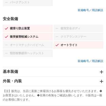
パークアシスト
：装備なし
装備略号／用語解説
安全装備
横滑り防止装置
衝突安全ボディ
：装備あり
：装備なし
衝突被害軽減システム
クリアランスソナー
：装備あり
：装備なし
オートマチックハイビーム
オートライト
：装備なし
：装備あり
頸部衝撃緩和ヘッドレスト
：装備なし
装備略号／用語解説
基本装備
エアバッグ：運転席/助手席/サイド
外装・内装
：装備あり
スライドドア：両面電動
カーナビ：メモリーナビ他
：装備あり
：装備あり
【注】販売は、当店に直接ご来場頂けるお客様を優先させていただきます。◆
お取置きはいたしません。◆在庫の有無をご確認お願いします。※販売は一般
サンルーフ
ABS
TV：フルセグ
：装備なし
：装備あり
：装備あり
のお客様に限ります。
エアコン
Wエアコン