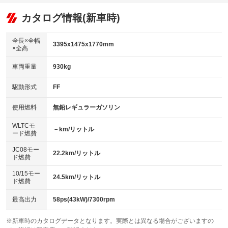
オーディオ：CDまたはCDチェンジャー
：装備あり
：装備なし
：装備あり
リフトアップ
パワーステアリング
カタログ情報(新車時)
ビジュアル：-／DVD再生
：装備なし
：装備あり
：装備あり
ダウンヒルアシストコントロール
アルミホイール
：装備なし
：装備なし
全長×全幅
3395x1475x1770mm
×全高
パワーウィンドウ
盗難防止システム
革シート
ハーフレザーシート
：装備あり
：装備なし
：装備なし
：装備なし
車両重量
930kg
アイドリングストップ
ドライブレコーダー
キーレス
LEDヘッドランプ
：装備あり
：装備あり
：装備あり
：装備なし
USB入力端子
Bluetooth接続
駆動形式
FF
HID(キセノンライト)
ポータブルナビ
：装備あり
：装備なし
：装備あり
：装備なし
100V電源
クリーンディーゼル
バックカメラ
ETC
使用燃料
無鉛レギュラーガソリン
：装備なし
：装備なし
：装備あり
：装備なし
センターデフロック
エアロ
スマートキー
：装備なし
WLTCモ
：装備なし
：装備あり
－km/リットル
ード燃費
レンタカーアップ
展示・試乗車
ローダウン
ランフラットタイヤ
：装備なし
：装備なし
：装備なし
：装備なし
JC08モー
22.2km/リットル
ド燃費
電動格納ミラー
パワーシート
3列シート
：装備なし
：装備なし
：装備なし
10/15モー
装備略号／用語解説
24.5km/リットル
ベンチシート
フルフラットシート
ド燃費
：装備なし
：装備なし
チップアップシート
オットマン
：装備なし
：装備なし
最高出力
58ps(43kW)/7300rpm
電動格納サードシート
シートヒーター
：装備なし
：装備なし
※新車時のカタログデータとなります。実際とは異なる場合がございますの