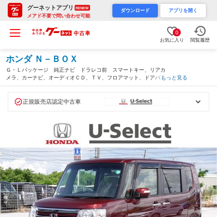
グーネットアプリ
RENEW
ダウンロード
アプリを開く
メアド不要で問い合わせ可能
0
お気に入り
閲覧履歴
ホンダ Ｎ－ＢＯＸ
Ｇ・Ｌパッケージ 純正ナビ ドラレコ前 スマートキー、リアカ
メラ、カーナビ、オーディオＣＤ、ＴＶ、フロアマット、ドアバイ
もっと見る
ザー 両側スライドドア 内地仕入れ 防錆済 ｉ－ｓｔｏｐ パ
ワーウィンド サイドエアバック ＥＳＣ（沖縄県）
正規販売店認定中古車