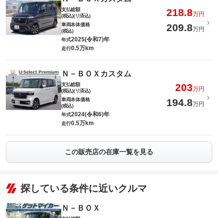
支払総額
218.8
万円
(税込)(リ済込)
車両本体価格
209.8
万円
(税込)
2025(令和7)年
年式
0.5万km
走行
Ｎ－ＢＯＸカスタム
支払総額
203
万円
(税込)(リ済込)
車両本体価格
194.8
万円
(税込)
2024(令和6)年
年式
0.5万km
走行
この販売店の在庫一覧を見る
探している条件に近いクルマ
Ｎ－ＢＯＸ