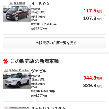
Ｎ－ＢＯＸ
支払総額
117.5
万円
(税込)(リ済込)
車両本体価格
107.8
万円
(税込)
2018(平成30)年
年式
5.8万km
走行
この販売店の在庫一覧を見る
この販売店の新着車種
ヴェゼル
支払総額
344.8
万円
(税込)(リ済込)
車両本体価格
329.8
万円
(税込)
2021(令和3)年
年式
2.7万km
走行
Ｎ－ＢＯＸカスタム