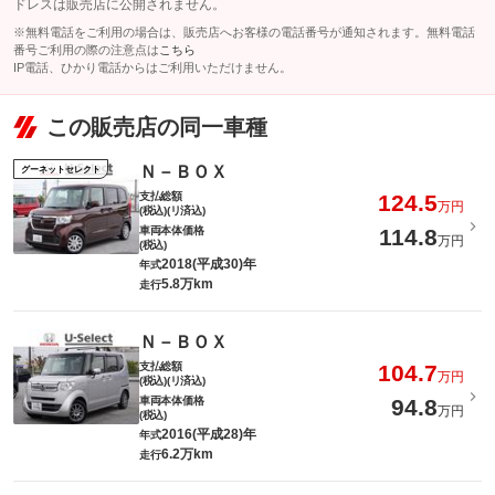
ドレスは販売店に公開されません。
※無料電話をご利用の場合は、販売店へお客様の電話番号が通知されます。無料電話
番号ご利用の際の注意点は
こちら
IP電話、ひかり電話からはご利用いただけません。
この販売店の同一車種
Ｎ－ＢＯＸ
グーネットセレクト
支払総額
124.5
万円
(税込)(リ済込)
車両本体価格
114.8
万円
(税込)
2018(平成30)年
年式
5.8万km
走行
Ｎ－ＢＯＸ
支払総額
104.7
万円
(税込)(リ済込)
車両本体価格
94.8
万円
(税込)
2016(平成28)年
年式
6.2万km
走行