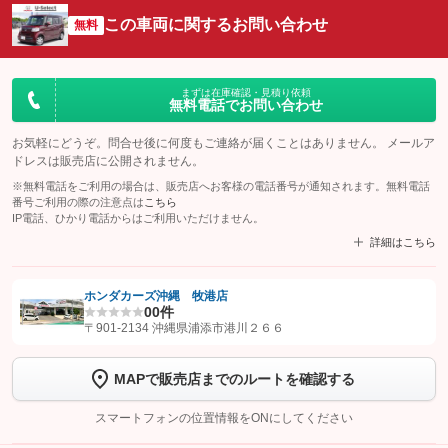
この車両に関するお問い合わせ
無料
まずは在庫確認・見積り依頼
無料電話でお問い合わせ
お気軽にどうぞ。問合せ後に何度もご連絡が届くことはありません。 メールア
ドレスは販売店に公開されません。
※無料電話をご利用の場合は、販売店へお客様の電話番号が通知されます。無料電話
番号ご利用の際の注意点は
こちら
IP電話、ひかり電話からはご利用いただけません。
詳細はこちら
ホンダカーズ沖縄 牧港店
0
0件
【STEP1】
認証画面でグーネットを友だち追加してから「許可する」ボタンを押
〒901-2134 沖縄県浦添市港川２６６
します
MAPで販売店までのルートを確認する
【STEP2】
トーク画面で
ボタンをタップして問い合わせを
完了してください。
スマートフォンの位置情報をONにしてください
こちら