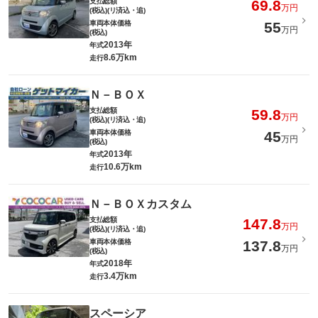
支払総額
69.8
万円
(税込)(リ済込・追)
車両本体価格
55
万円
(税込)
2013年
年式
8.6万km
走行
Ｎ－ＢＯＸ
支払総額
59.8
万円
(税込)(リ済込・追)
車両本体価格
45
万円
(税込)
2013年
年式
10.6万km
走行
Ｎ－ＢＯＸカスタム
支払総額
147.8
万円
(税込)(リ済込・追)
車両本体価格
137.8
万円
(税込)
2018年
年式
3.4万km
走行
スペーシア