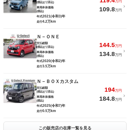
119.4
万円
(税込)(リ済込)
車両本体価格
109.8
万円
(税込)
2021(令和3)年
年式
4.2万km
走行
Ｎ－ＯＮＥ
支払総額
144.5
万円
(税込)(リ済込)
車両本体価格
134.8
万円
(税込)
2020(令和2)年
年式
3.5万km
走行
Ｎ－ＢＯＸカスタム
支払総額
194
万円
(税込)(リ済込)
車両本体価格
184.8
万円
(税込)
2025(令和7)年
年式
0.5万km
走行
この販売店の在庫一覧を見る