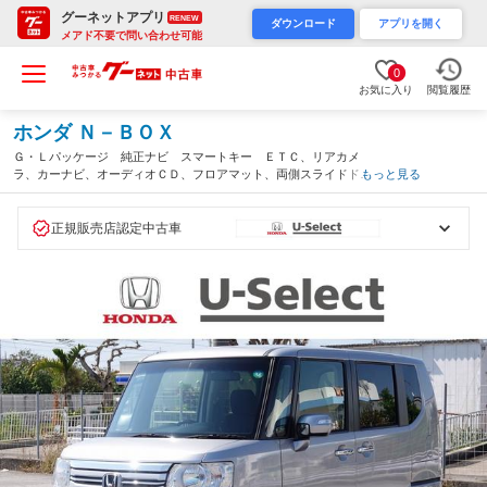
グーネットアプリ
RENEW
ダウンロード
アプリを開く
メアド不要で問い合わせ可能
0
お気に入り
閲覧履歴
ホンダ Ｎ－ＢＯＸ
Ｇ・Ｌパッケージ 純正ナビ スマートキー ＥＴＣ、リアカメ
ラ、カーナビ、オーディオＣＤ、フロアマット、両側スライドド
もっと見る
ア 内地仕入れ バックモニタ－ インテリジェントキー ナビテ
レビ パワーステ キーレス 横滑り防止（沖縄県）
正規販売店認定中古車