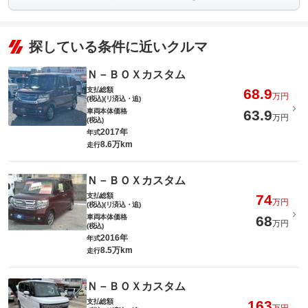
探している条件に近いクルマ
Ｎ－ＢＯＸカスタム
支払総額
68.9
万円
(税込)(リ済込・追)
車両本体価格
63.9
万円
(税込)
2017年
年式
8.6万km
走行
Ｎ－ＢＯＸカスタム
支払総額
74
万円
(税込)(リ済込・追)
車両本体価格
68
万円
(税込)
2016年
年式
8.5万km
走行
Ｎ－ＢＯＸカスタム
支払総額
163