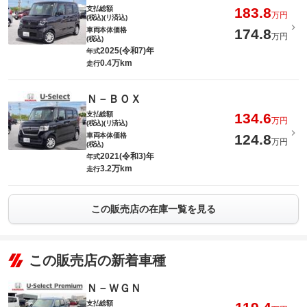
支払総額
183.8
万円
(税込)(リ済込)
車両本体価格
174.8
万円
(税込)
2025(令和7)年
年式
0.4万km
走行
Ｎ－ＢＯＸ
支払総額
134.6
万円
(税込)(リ済込)
車両本体価格
124.8
万円
(税込)
2021(令和3)年
年式
3.2万km
走行
この販売店の在庫一覧を見る
この販売店の新着車種
Ｎ－ＷＧＮ
支払総額