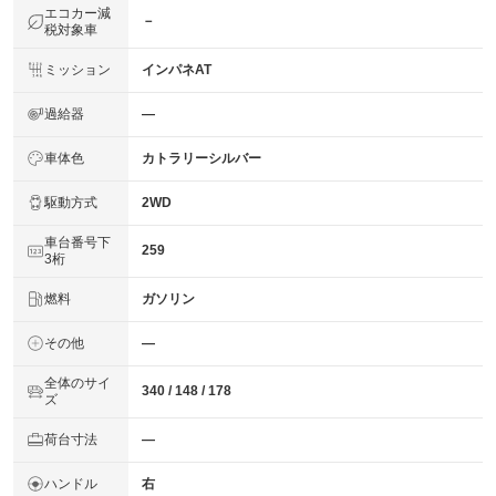
エコカー減
－
税対象車
ミッション
インパネAT
過給器
―
車体色
カトラリーシルバー
駆動方式
2WD
車台番号下
259
3桁
燃料
ガソリン
その他
―
全体のサイ
340 / 148 / 178
ズ
荷台寸法
―
ハンドル
右