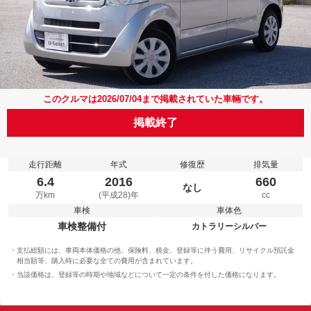
このクルマは2026/07/04まで掲載されていた車輛です。
掲載終了
走行距離
年式
修復歴
排気量
6.4
2016
660
なし
万km
(平成28)年
cc
車検
車体色
車検整備付
カトラリーシルバー
支払総額には、車両本体価格の他、保険料、税金、登録等に伴う費用、リサイクル預託金
相当額等、購入時に必要な全ての費用が含まれています。
当該価格は、登録等の時期や地域などについて一定の条件を付した価格になります。