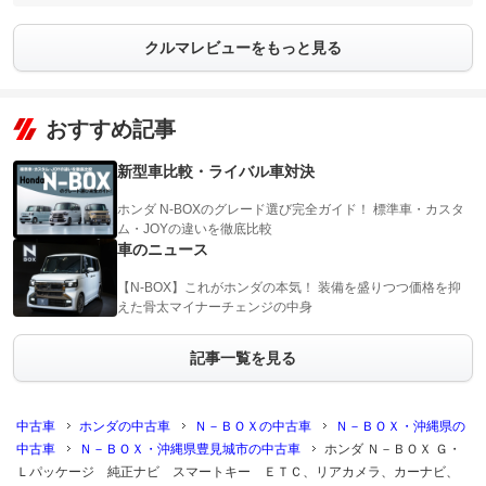
クルマレビューをもっと見る
おすすめ記事
新型車比較・ライバル車対決
ホンダ N-BOXのグレード選び完全ガイド！ 標準車・カスタ
ム・JOYの違いを徹底比較
車のニュース
【N-BOX】これがホンダの本気！ 装備を盛りつつ価格を抑
えた骨太マイナーチェンジの中身
記事一覧を見る
中古車
ホンダの中古車
Ｎ－ＢＯＸの中古車
Ｎ－ＢＯＸ・沖縄県の
中古車
Ｎ－ＢＯＸ・沖縄県豊見城市の中古車
ホンダ Ｎ－ＢＯＸ Ｇ・
Ｌパッケージ 純正ナビ スマートキー ＥＴＣ、リアカメラ、カーナビ、