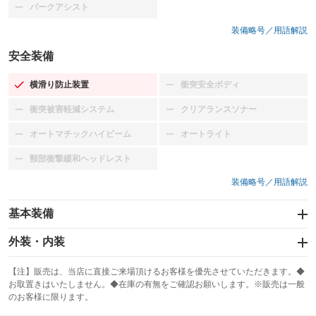
パークアシスト
：装備なし
装備略号／用語解説
安全装備
横滑り防止装置
衝突安全ボディ
：装備あり
：装備なし
衝突被害軽減システム
クリアランスソナー
：装備なし
：装備なし
オートマチックハイビーム
オートライト
：装備なし
：装備なし
頸部衝撃緩和ヘッドレスト
：装備なし
装備略号／用語解説
基本装備
エアバッグ：運転席/助手席
外装・内装
：装備あり
スライドドア：両側スライド・片側電動
カーナビ：メモリーナビ他
：装備あり
：装備あり
【注】販売は、当店に直接ご来場頂けるお客様を優先させていただきます。◆
お取置きはいたしません。◆在庫の有無をご確認お願いします。※販売は一般
サンルーフ
ABS
TV：ワンセグ
：装備なし
：装備あり
：装備あり
のお客様に限ります。
エアコン
Wエアコン