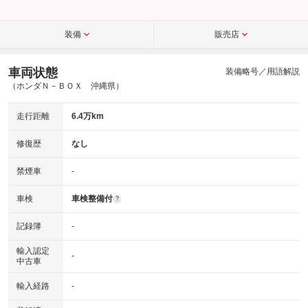
装備
販売店
車両状態
装備略号／用語解説
（ホンダＮ－ＢＯＸ 沖縄県）
走行距離
6.4万km
修復歴
なし
禁煙車
-
車検
車検整備付
?
記録簿
-
輸入認定
-
中古車
輸入経路
-