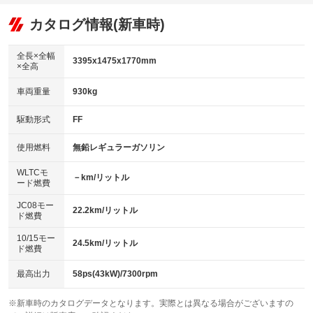
オーディオ：CDまたはCDチェンジャー
：装備あり
：装備なし
：装備あり
リフトアップ
パワーステアリング
カタログ情報(新車時)
ビジュアル
：装備なし
：装備あり
：装備なし
ダウンヒルアシストコントロール
アルミホイール
：装備なし
：装備なし
全長×全幅
3395x1475x1770mm
×全高
パワーウィンドウ
盗難防止システム
革シート
ハーフレザーシート
：装備あり
：装備なし
：装備なし
：装備なし
車両重量
930kg
アイドリングストップ
ドライブレコーダー
キーレス
LEDヘッドランプ
：装備あり
：装備なし
：装備あり
：装備なし
USB入力端子
Bluetooth接続
駆動形式
FF
HID(キセノンライト)
ポータブルナビ
：装備なし
：装備なし
：装備なし
：装備なし
100V電源
クリーンディーゼル
バックカメラ
ETC
使用燃料
無鉛レギュラーガソリン
：装備なし
：装備なし
：装備あり
：装備あり
センターデフロック
エアロ
スマートキー
：装備なし
WLTCモ
：装備なし
：装備あり
－km/リットル
ード燃費
レンタカーアップ
展示・試乗車
ローダウン
ランフラットタイヤ
：装備なし
：装備なし
：装備なし
：装備なし
JC08モー
22.2km/リットル
ド燃費
電動格納ミラー
パワーシート
3列シート
：装備なし
：装備なし
：装備なし
10/15モー
装備略号／用語解説
24.5km/リットル
ベンチシート
フルフラットシート
ド燃費
：装備なし
：装備なし
チップアップシート
オットマン
：装備なし
：装備なし
最高出力
58ps(43kW)/7300rpm
電動格納サードシート
シートヒーター
：装備なし
：装備なし
※新車時のカタログデータとなります。実際とは異なる場合がございますの