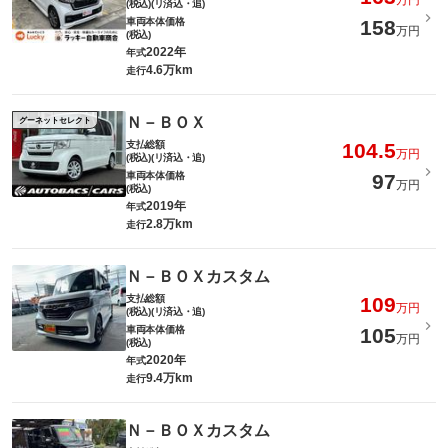
万円
(税込)(リ済込・追)
車両本体価格
158
万円
(税込)
2022年
年式
4.6万km
走行
Ｎ－ＢＯＸ
グーネットセレクト
支払総額
104.5
万円
(税込)(リ済込・追)
車両本体価格
97
万円
(税込)
2019年
年式
2.8万km
走行
Ｎ－ＢＯＸカスタム
支払総額
109
万円
(税込)(リ済込・追)
車両本体価格
105
万円
(税込)
2020年
年式
9.4万km
走行
Ｎ－ＢＯＸカスタム