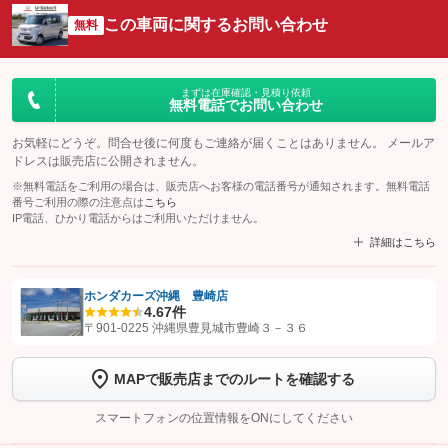
この車両に関するお問い合わせ
無料
まずは在庫確認・見積り依頼
無料電話でお問い合わせ
お気軽にどうぞ。問合せ後に何度もご連絡が届くことはありません。 メールア
ドレスは販売店に公開されません。
※無料電話をご利用の場合は、販売店へお客様の電話番号が通知されます。無料電話
番号ご利用の際の注意点は
こちら
IP電話、ひかり電話からはご利用いただけません。
詳細はこちら
ホンダカーズ沖縄 豊崎店
4.6
7件
【STEP1】
認証画面でグーネットを友だち追加してから「許可する」ボタンを押
〒901-0225 沖縄県豊見城市豊崎３－３６
します
MAPで販売店までのルートを確認する
【STEP2】
トーク画面で
ボタンをタップして問い合わせを
完了してください。
スマートフォンの位置情報をONにしてください
こちら