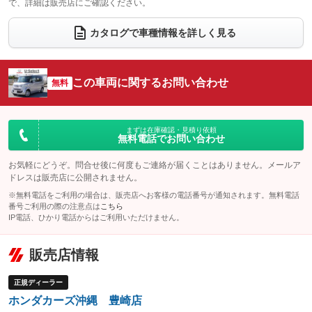
で、詳細は販売店にご確認ください。
ウォークスルー
後席モニター
：装備なし
：装備なし
電動リアゲート
フロントカメラ
カタログで車種情報を詳しく見る
：装備なし
：装備なし
シートエアコン
全周囲カメラ
：装備なし
：装備なし
サイドカメラ
ルーフレール
この車両に関するお問い合わせ
：装備なし
無料
：装備なし
エアサスペンション
ヘッドライトウォッシャー
：装備なし
：装備なし
装備略号／用語解説
まずは在庫確認・見積り依頼
無料電話でお問い合わせ
お気軽にどうぞ。問合せ後に何度もご連絡が届くことはありません。メールア
ドレスは販売店に公開されません。
※無料電話をご利用の場合は、販売店へお客様の電話番号が通知されます。無料電話
番号ご利用の際の注意点は
こちら
IP電話、ひかり電話からはご利用いただけません。
販売店情報
正規ディーラー
ホンダカーズ沖縄 豊崎店