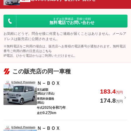
まずは在庫確認・見積り依頼
無料電話でお問い合わせ
お気軽にどうぞ。問合せ後に何度もご連絡が届くことはありません。メールア
ドレスは販売店に公開されません。
※無料電話をご利用の場合は、販売店へお客様の電話番号が通知されます。無料電話
番号ご利用の際の注意点は
こちら
IP電話、ひかり電話からはご利用いただけません。
この販売店の同一車種
Ｎ－ＢＯＸ
支払総額
183.4
万円
(税込)(リ済込)
車両本体価格
174.8
万円
(税込)
2025(令和7)年
年式
0.2万km
走行
Ｎ－ＢＯＸ