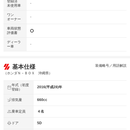
登録済
-
未使用車
ワン
-
オーナー
車両状態
評価書
ディーラ
-
ー車
基本仕様
装備略号／用語解説
（ホンダＮ－ＢＯＸ 沖縄県）
年式（初度
2016(平成28)年
登録）
排気量
660cc
乗車定員
４名
ドア
5D