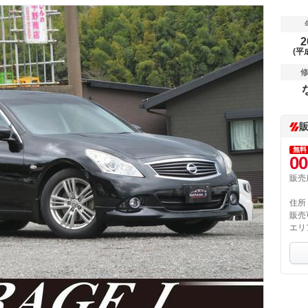
2
(平
無料
00
販売
住所
販売
エリ