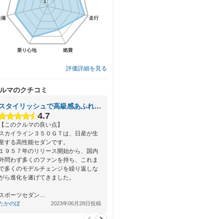
1
1
装備
装備
走行
走行
乗り心地
乗り心地
燃費
燃費
評価詳細を見る
ルマのクチコミ
スタイリッシュで高級感あふれるデザインが特徴の高級セダン
4.7
【このクルマの良い点】
スカイライン３５０ＧＴは、日産が生
産する高性能セダンです。
１９５７年のリリース開始から、国内
外問わず多くのファンを持ち、これま
で多くのモデルチェンジを繰り返しな
がら進化を遂げてきました。
スポーツセダン…
たかのぼ
2023年06月28日投稿