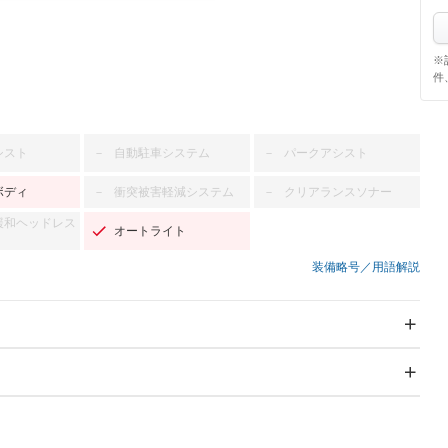
※
件
シスト
自動駐車システム
パークアシスト
－
－
ボディ
衝突被害軽減システム
クリアランスソナー
－
－
緩和ヘッドレス
オートライト
装備略号／用語解説
スライドドア
サンルーフ
－
－
Wエアコン
リフトアップ
－
－
TV：フルセグ
パワーステアリング
パワーウィンドウ