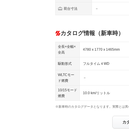
荷台寸法
－
カタログ情報（新車時）
全長×全幅×
4780 x 1770 x 1465mm
全高
駆動形式
フルタイム４WD
WLTCモー
－
ド燃費
10/15モード
10.0 km/リットル
燃費
※新車時のカタログデータとなります。実際とは異
カ