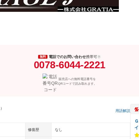
電話でのお問い合わせ
携帯可
無料
0078-6044-2221
販売店への無料電話番号を
QRコードで読み取れます。
県）
用語解説
Ｇ
イ
修復歴
なし