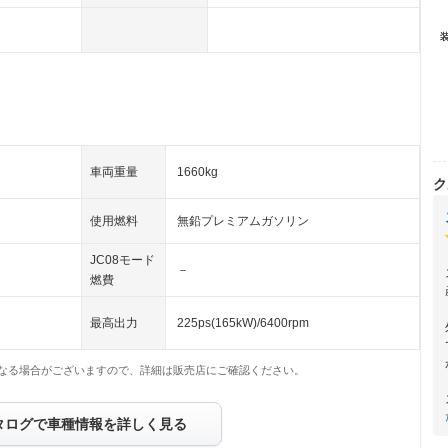
車両重量
1660kg
ク
使用燃料
無鉛プレミアムガソリン
JC08モード
－
燃費
最高出力
225ps(165kW)/6400rpm
なる場合がございますので、詳細は販売店にご確認ください。
タログで車種情報を詳しく見る