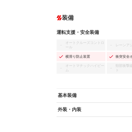
装備
運転支援・安全装備
オートクルーズコントロ
レーンア
－
－
ール
横滑り防止装置
衝突安全
オートマチックハイビー
頸部衝撃
－
－
ム
ト
基本装備
外装・内装
エアバッグ：運転席/助手席/サイド
ABS
エアコン
カーナビ：HDDナビ
ダウンヒルアシストコントロール