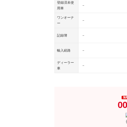
登録済未使
－
用車
ワンオーナ
－
ー
記録簿
－
輸入経路
－
ディーラー
－
車
無
00