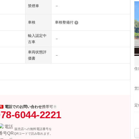
禁煙車
－
車検
車検整備付
輸入認定中
－
古車
車両状態評
－
価書
住
営
定
電話でのお問い合わせ
携帯可
料
78-6044-2221
販売店への無料電話番号を
QRコードで読み取れます。