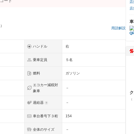
店
店
車
県）
用語解説
ハンドル
右
乗車定員
５名
燃料
ガソリン
エコカー減税対
－
象車
ク
（
過給器
－
Ｐ
車台番号下３桁
154
全体のサイズ
－