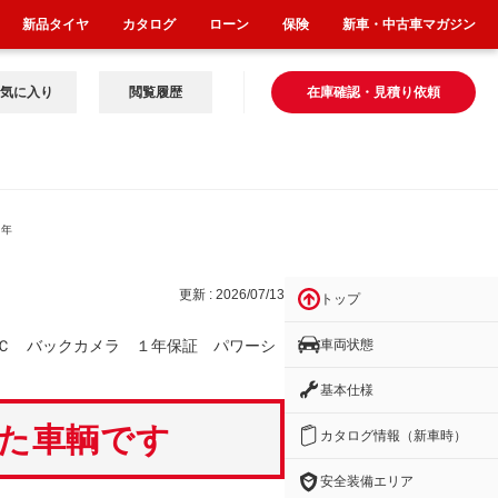
新品タイヤ
カタログ
ローン
保険
新車・中古車マガジン
気に入り
閲覧履歴
在庫確認・見積り依頼
１年
更新 : 2026/07/13
トップ
車両状態
Ｃ バックカメラ １年保証 パワーシ
基本仕様
いた車輌です
カタログ情報（新車時）
安全装備エリア