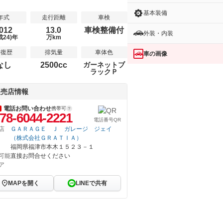
基本装備
年式
走行距離
車検
012
13.0
車検整備付
外装・内装
成24)年
万km
修復歴
排気量
車体色
車の画像
なし
2500cc
ガーネットブ
ラックＰ
販売店情報
電話お問い合わせ
携帯可
78-6044-2221
電話番号QR
店
ＧＡＲＡＧＥ Ｊ ガレージ ジェイ
（株式会社ＧＲＡＴＩＡ）
福岡県福津市本木１５２３－１
可能
直接お問合せください
ア
MAPを開く
LINEで共有