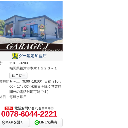
グー鑑定加盟店
所
〒811-3203
福岡県福津市本木１５２３－１
コピー
業時間
月～土（9:00~18:00）日祝（10：
00～17：00)(水曜日を除く営業時
間外の電話対応可能です)
休日
毎週水曜日
電話お問い合わせ
無料
携帯可
0078-6044-2221
MAPを開く
LINEで共有