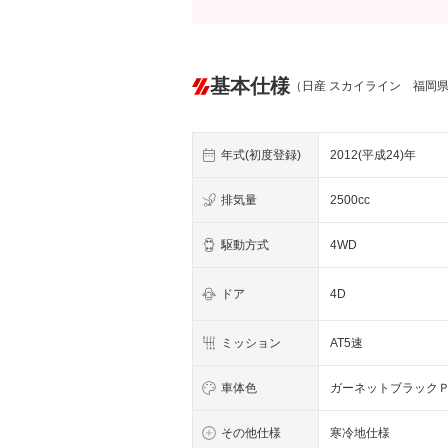
基本仕様
（日産 スカイライン 福岡
年式(初度登録)
2012(平成24)年
排気量
2500cc
駆動方式
4WD
ドア
4D
ミッション
AT5速
車体色
ガーネットブラック
その他仕様
寒冷地仕様