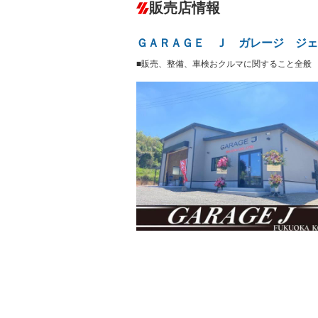
－
販売店情報
オーディオ：CDまたはCDチェンジャー
サーバー
盗難防止システム
アイドリ
－
ヘッドライトウォッシャ
革シート
－
－
ＧＡＲＡＧＥ Ｊ ガレージ ジェ
ー
Bluetooth接続
100V電源
－
■販売、整備、車検おクルマに関すること全般
LEDヘッドランプ
HID(キ
－
レンタカーアップ
展示・試
－
－
ETC
エアロ
－
ランフラットタイヤ
パワーシ
－
フルフラットシート
チップア
－
－
シートヒーター
ウォーク
－
－
フロントカメラ
シートエ
－
－
ルーフレール
エアサス
－
－