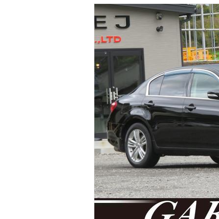
マガジン
車カタログ
自動車ローン
保険
レビュー
価格相場
教習所
用語集