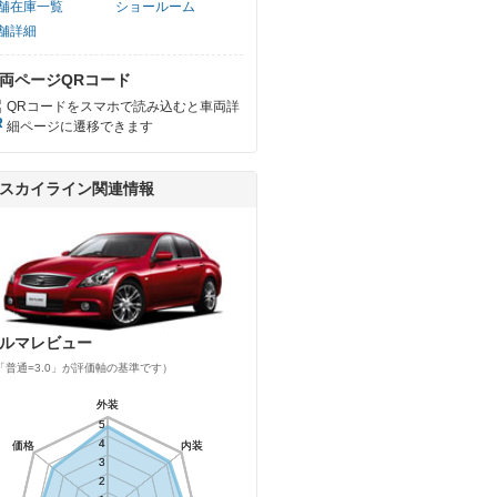
舗在庫一覧
ショールーム
舗詳細
両ページQRコード
QRコードをスマホで読み込むと車両詳
細ページに遷移できます
スカイライン関連情報
ルマレビュー
「普通=3.0」が評価軸の基準です）
外装
外装
5
5
4
4
価格
価格
内装
内装
3
3
2
2