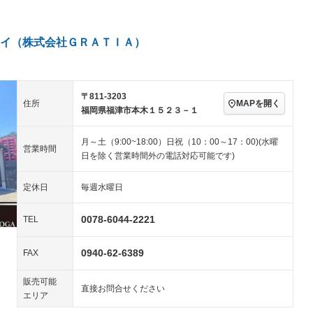
／ミュージック
ビジュアル：-／DVD再
アルミホイール：17イ
生
ンチ
ングストップ
ドライブレコーダー
USB入力端子
－
ハーフレザーシート
キーレス
－
イ（株式会社ＧＲＡＴＩＡ）
クリーンディーゼル
センターデフロック
－
－
セノンライト)
ポータブルナビ
バックカメラ
－
乗車
電動格納ミラー
スマートキー
ローダウン
－
〒811-3203
MAPを開く
住所
装備略号／用語解説
福岡県福津市本木１５２３－１
ート
3列シート
ベンチシート
－
－
月～土（9:00~18:00）日祝（10：00～17：00)(水曜
ップシート
オットマン
電動格納サードシート
－
－
営業時間
日を除く営業時間外の電話対応可能です)
スルー
後席モニター
電動リアゲート
－
－
定休日
毎週水曜日
アコン
全周囲カメラ
サイドカメラ
－
ペンション
0078-6044-2221
TEL
0940-62-6389
装備略号／用語解説
FAX
販売可能
直接お問合せください
エリア