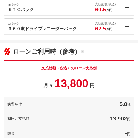
内：オプシ
0.9
ョン価格
支払総額(税込)
Bパック
万円
60.5
(税込)
ＥＴＣパック
万円
車両本体価
49
万円
内：オプシ
格
1.5
ョン価格
支払総額(税込)
Cパック
万円
62.5
(税込)
３６０度ドライブレコーダーパック
万円
車両本体価
49
万円
内：オプシ
格
3.5
ョン価格
万円
(税込)
ローンご利用時（参考）
パック内容
車両本体価
49
万円
希望ナンバーを取得するパックです。お好きな数字・思い出の数
格
パック内容
字をお客様の愛車にも！※一部取得出来ないナンバーもございま
す。※人気の数字等は、抽選になることがございます。ご了承く
支払総額（税込）のローン支払例
ださい。
パック内容
13,800
備考
－
備考
－
月々
円
このパックの見積もり依頼（無料）
このパックの見積もり依頼（無料）
備考
－
5.8
実質年率
%
このパックの見積もり依頼（無料）
13,902
初回お支払額
円
-
頭金
円