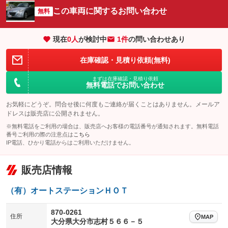
サイドカメラ
ルーフレール
この車両に関するお問い合わせ
：装備なし
無料
：装備なし
エアサスペンション
ヘッドライトウォッシャー
：装備なし
：装備なし
現在
0
人
が検討中
1件
の問い合わせあり
装備略号／用語解説
在庫確認・見積り依頼(無料)
まずは在庫確認・見積り依頼
無料電話でお問い合わせ
お気軽にどうぞ。問合せ後に何度もご連絡が届くことはありません。メールア
ドレスは販売店に公開されません。
※無料電話をご利用の場合は、販売店へお客様の電話番号が通知されます。無料電話
番号ご利用の際の注意点は
こちら
IP電話、ひかり電話からはご利用いただけません。
販売店情報
（有）オートステーションＨＯＴ
870-0261
住所
MAP
大分県大分市志村５６６－５