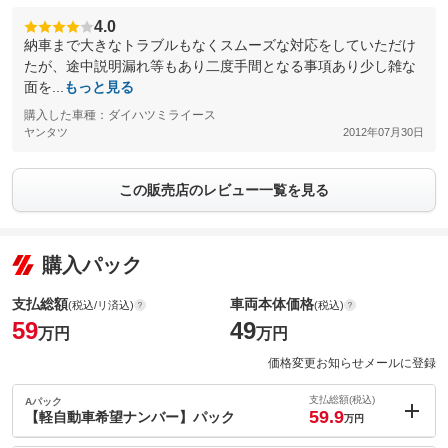
4.0
納車まで大きなトラブルもなくスムーズな対応をしていただけ
たが、途中説明漏れ等もあり二度手間となる事項あり少し雑な
面を...
もっと見る
購入した車種：ダイハツミライース
ヤンタツ
2012年07月30日
この販売店のレビュー一覧を見る
購入パック
支払総額
車両本体価格
(税込/リ済込)
(税込)
59
49
万円
万円
価格変更お知らせメールに登録
支払総額(税込)
Aパック
59.9
【軽自動車希望ナンバー】パック
万円