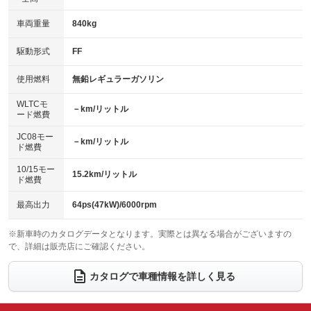
パワーウィンドウ
盗難防止システム
革シート
ハーフレザーシート
：装備あり
：装備なし
：装備なし
：装備なし
車両重量
840kg
アイドリングストップ
ドライブレコーダー
キーレス
LEDヘッドランプ
：装備なし
：装備なし
：装備あり
：装備なし
USB入力端子
Bluetooth接続
駆動形式
FF
HID(キセノンライト)
ポータブルナビ
：装備なし
：装備なし
：装備なし
：装備なし
100V電源
クリーンディーゼル
バックカメラ
ETC
使用燃料
無鉛レギュラーガソリン
：装備なし
：装備なし
：装備なし
：装備なし
センターデフロック
エアロ
スマートキー
：装備なし
WLTCモ
：装備なし
：装備なし
－km/リットル
ード燃費
レンタカーアップ
展示・試乗車
ローダウン
ランフラットタイヤ
：装備なし
：装備なし
：装備なし
：装備なし
JC08モー
－km/リットル
ド燃費
電動格納ミラー
パワーシート
3列シート
：装備なし
：装備なし
：装備なし
10/15モー
装備略号／用語解説
15.2km/リットル
ベンチシート
フルフラットシート
ド燃費
：装備なし
：装備なし
チップアップシート
オットマン
：装備なし
：装備なし
最高出力
64ps(47kW)/6000rpm
電動格納サードシート
シートヒーター
：装備なし
：装備なし
※新車時のカタログデータとなります。実際とは異なる場合がございますの
で、詳細は販売店にご確認ください。
ウォークスルー
後席モニター
：装備なし
：装備なし
電動リアゲート
フロントカメラ
カタログで車種情報を詳しく見る
：装備なし
：装備なし
シートエアコン
全周囲カメラ
：装備なし
：装備なし