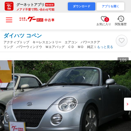
グーネットアプリ
RENEW
ダウンロード
アプリを開く
メアド不要で問い合わせ可能
0
お気に入り
閲覧履歴
ダイハツ コペン
アクティブトップ キーレスエントリー エアコン パワーステア
リング パワーウィンドウ Ｗエアバッグ ＣＤ ＭＤ 純正１５
もっと見る
インチアルミホイール（大分県）
1
/26