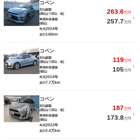
コペン
支払総額
263.6
万円
(税込)(リ済込・追)
車両本体価格
257.7
万円
(税込)
2024年
年式
140km
走行
コペン
支払総額
119
万円
(税込)(リ済込・追)
車両本体価格
105
万円
(税込)
2014年
年式
7.7万km
走行
コペン
支払総額
187
万円
(税込)(リ済込・追)
車両本体価格
173.8
万円
(税込)
2022年
年式
2.4万km
走行