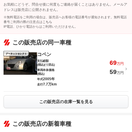
お気軽にどうぞ。問合せ後に何度もご連絡が届くことはありません。メールア
ドレスは販売店に公開されません。
※無料電話をご利用の場合は、販売店へお客様の電話番号が通知されます。無料電話
番号ご利用の際の注意点は
こちら
IP電話、ひかり電話からはご利用いただけません。
この販売店の同一車種
コペン
グーネットセレクト
支払総額
69
万円
(税込)(リ済込)
車両本体価格
59
万円
(税込)
2005年
年式
7.7万km
走行
この販売店の在庫一覧を見る
この販売店の新着車種