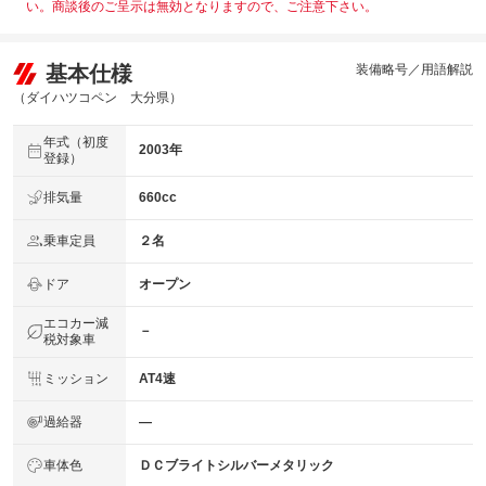
い。商談後のご呈示は無効となりますので、ご注意下さい。
基本仕様
装備略号／用語解説
（ダイハツコペン 大分県）
年式（初度
2003年
登録）
排気量
660cc
乗車定員
２名
ドア
オープン
エコカー減
－
税対象車
ミッション
AT4速
過給器
―
車体色
ＤＣブライトシルバーメタリック