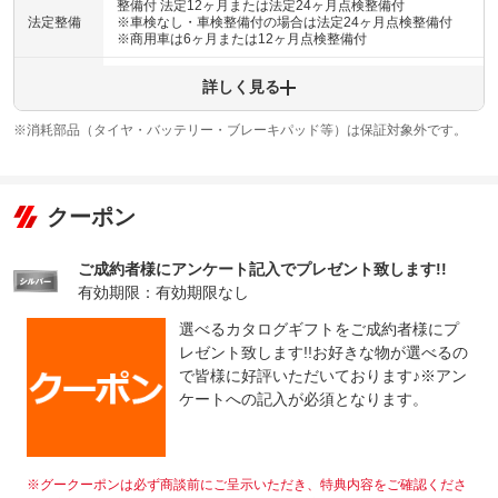
整備付 法定12ヶ月または法定24ヶ月点検整備付
法定整備
※車検なし・車検整備付の場合は法定24ヶ月点検整備付
※商用車は6ヶ月または12ヶ月点検整備付
法定整備
-
詳しく見る
について
※消耗部品（タイヤ・バッテリー・ブレーキパッド等）は保証対象外です。
クーポン
ご成約者様にアンケート記入でプレゼント致します!!
有効期限：有効期限なし
選べるカタログギフトをご成約者様にプ
レゼント致します!!お好きな物が選べるの
で皆様に好評いただいております♪※アン
ケートへの記入が必須となります。
※グークーポンは必ず商談前にご呈示いただき、特典内容をご確認くださ