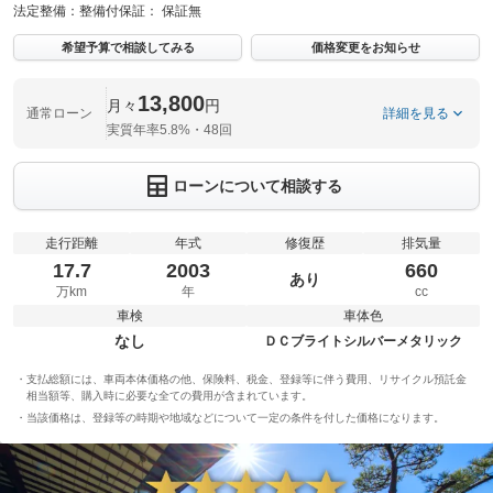
法定整備：
整備付
保証：
保証無
希望予算で相談してみる
価格変更をお知らせ
13,800
月々
円
通常ローン
詳細を見る
実質年率5.8%・48回
ローンについて相談する
走行距離
年式
修復歴
排気量
17.7
2003
660
あり
万km
年
cc
車検
車体色
なし
ＤＣブライトシルバーメタリック
支払総額には、車両本体価格の他、保険料、税金、登録等に伴う費用、リサイクル預託金
相当額等、購入時に必要な全ての費用が含まれています。
当該価格は、登録等の時期や地域などについて一定の条件を付した価格になります。