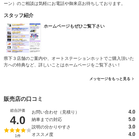
ーン）のご相談は気軽にお電話や御来店お待ちしております。
スタッフ紹介
ホームページもぜひご覧下さい
県下３店舗のご案内や、オートステーションホットでご購入頂いた
方への特典など、詳しいことはホームページをご覧下さい！
メッセージをもっと見る
販売店の口コミ
総合評価
4.0
お問い合わせ（見積り）
（5点満点中）
4.0
5.0
納車までの対応
3.0
説明の分かりやすさ
4.0
オススメ度
1件