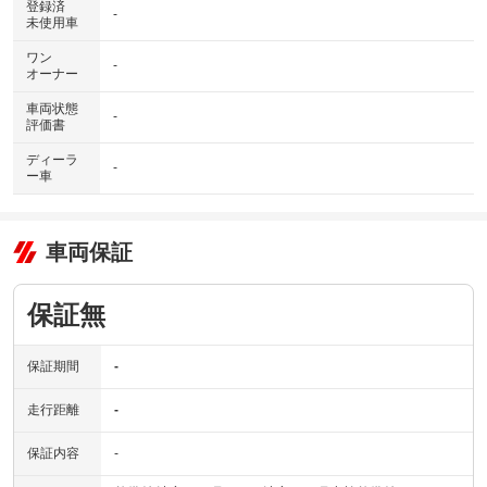
登録済
-
未使用車
ワン
-
オーナー
車両状態
-
評価書
ディーラ
-
ー車
車両保証
保証無
保証期間
-
走行距離
-
保証内容
-