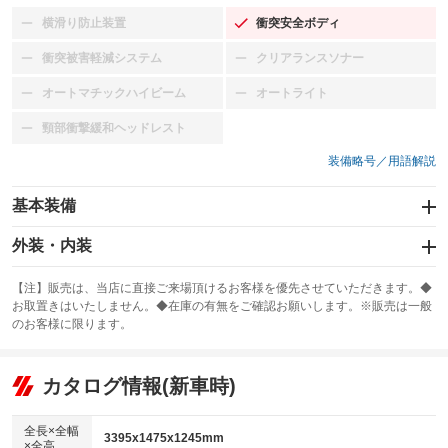
横滑り防止装置
衝突安全ボディ
：装備なし
：装備あり
衝突被害軽減システム
クリアランスソナー
：装備なし
：装備なし
オートマチックハイビーム
オートライト
：装備なし
：装備なし
頸部衝撃緩和ヘッドレスト
：装備なし
装備略号／用語解説
基本装備
エアバッグ：運転席/助手席
外装・内装
：装備あり
スライドドア
カーナビ
：装備なし
：装備なし
【注】販売は、当店に直接ご来場頂けるお客様を優先させていただきます。◆
お取置きはいたしません。◆在庫の有無をご確認お願いします。※販売は一般
サンルーフ
ABS
TV
：装備なし
：装備あり
：装備なし
のお客様に限ります。
エアコン
Wエアコン
オーディオ：MDまたはMDチェンジャー／CDまたはCDチェンジャー
：装備あり
：装備なし
：装備あり
リフトアップ
パワーステアリング
カタログ情報(新車時)
ビジュアル
：装備なし
：装備あり
：装備なし
ダウンヒルアシストコントロール
アルミホイール：15インチ
：装備なし
：装備あり
全長×全幅
3395x1475x1245mm
×全高