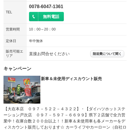
0078-6047-1361
TEL
無料電話
営業時間
10：00～20：00
定休日
年中無休
販売可能エ
直接お問合せください
陸送費について聞く
リア
キャンペーン
新車＆未使用ディスカウント販売
【大在本店 ０９７－５２２－４３２２】・【ダイハツホットステ
ーション戸次店 ０９７－５９７－６６９９】県下２店舗で全力営
業中！在庫台数２００台以上！！新車＆未使用車も各メーカーをデ
ィスカウント販売しております☆ カーライフやカーローン（自社ロ