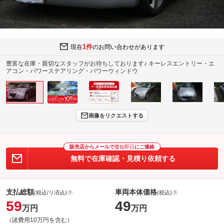
1件
現在
のお問い合わせがあります
豊富な在庫・親切なスタッフがお待ちしております♪ キーレスエントリー・エ
アコン・パワーステアリング・パワーウィンドウ
画像をリクエストする
販売店からメールで
最短即日
にご連絡
無料で在庫確認・見積り依頼する
支払総額
車両本体価格
(税込/リ済込)
(税込)
59
49
万円
万円
（諸費用10万円を含む）