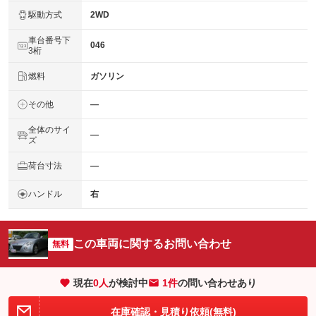
駆動方式
2WD
車台番号下
046
3桁
燃料
ガソリン
その他
―
全体のサイ
―
ズ
荷台寸法
―
ハンドル
右
この車両に関するお問い合わせ
無料
現在
0
人
が検討中
1件
の問い合わせあり
在庫確認・見積り依頼(無料)