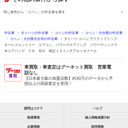
同じ条件から「コペン」の中古車を探す
中古車
ダイハツの中古車
コペンの中古車
コペン・大分県の中古車
コペン・大分県大分市の中古車
ダイハツ コペン アクティブトップ
キーレスエントリー エアコン パワーステアリング パワーウィンドウ
Ｗエアバッグ ＣＤ ＭＤ 純正１５インチアルミホイール
車買取・車査定はグーネット買取 営業電
話なし
【日本最大級の加盟店数】約30万のデータから予
想以上の高額査定を実現！
質問はコチラ
ヘルプ
推奨環境
個人情報保護方針
企業情報
採用情報