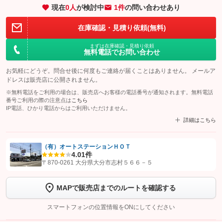
現在
0
人
が検討中
1件
の問い合わせあり
在庫確認・見積り依頼(無料)
まずは在庫確認・見積り依頼
無料電話でお問い合わせ
お気軽にどうぞ。問合せ後に何度もご連絡が届くことはありません。 メールア
ドレスは販売店に公開されません。
※無料電話をご利用の場合は、販売店へお客様の電話番号が通知されます。無料電話
番号ご利用の際の注意点は
こちら
IP電話、ひかり電話からはご利用いただけません。
詳細はこちら
（有）オートステーションＨＯＴ
4.0
1件
【STEP1】
認証画面でグーネットを友だち追加してから「許可する」ボタンを押
〒870-0261 大分県大分市志村５６６－５
します
MAPで販売店までのルートを確認する
【STEP2】
トーク画面で
ボタンをタップして問い合わせを
完了してください。
スマートフォンの位置情報をONにしてください
こちら