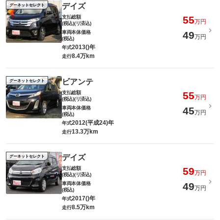
デイズ
グーネットセレクト
支払総額
55
万円
(税込)(リ済込)
車両本体価格
49
万円
(税込)
2013()年
年式
8.4万km
走行
ビアンテ
グーネットセレクト
支払総額
55
万円
(税込)(リ済込)
車両本体価格
45
万円
(税込)
2012(平成24)年
年式
13.3万km
走行
デイズ
グーネットセレクト
支払総額
59
万円
(税込)(リ済込)
車両本体価格
49
万円
(税込)
2017()年
年式
8.5万km
走行