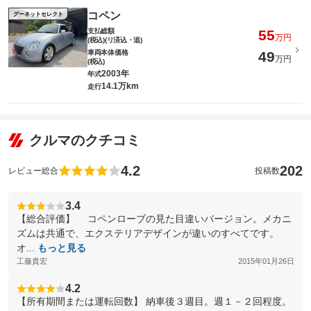
コペン
グーネットセレクト
支払総額
55
万円
(税込)(リ済込・追)
車両本体価格
49
万円
(税込)
2003年
年式
14.1万km
走行
クルマのクチコミ
4.2
202
レビュー総合
投稿数
3.4
【総合評価】 コペンローブの見た目違いバージョン。メカニ
ズムは共通で、エクステリアデザインが違いのすべてです。
オ...
もっと見る
工藤貴宏
2015年01月26日
4.2
【所有期間または運転回数】 納車後３週目。週１－２回程度。