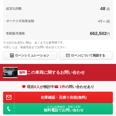
48
総支払回数
回
-
ボーナス月加算金額
円 × -回
662,502
割賦販売価格
円
※上記のお支払い例は、あくまでも参考例です。
※詳しくは、各販売店までお問い合わせください。
ローンシミュレーション
ローンについて相談する
この車両に関するお問い合わせ
無料
現在
0
人
が検討中
1件
の問い合わせあり
在庫確認・見積り依頼(無料)
まずは在庫確認・見積り依頼
無料電話でお問い合わせ