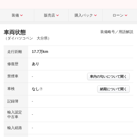
装備
販売店
購入パック
ローン
車両状態
装備略号／用語解説
（ダイハツコペン 大分県）
走行距離
17.7万km
修復歴
あり
禁煙車
-
車内の匂いについて聞く
車検
なし
納期について聞く
?
記録簿
-
輸入認定
-
中古車
輸入経路
-