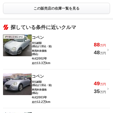
この販売店の在庫一覧を見る
探している条件に近いクルマ
コペン
グーネットセレクト
支払総額
88
万円
(税込)(リ済込・追)
車両本体価格
48
万円
(税込)
2002年
年式
13.3万km
走行
コペン
支払総額
49
万円
(税込)(リ済込・追)
車両本体価格
35
万円
(税込)
2003年
年式
12.2万km
走行