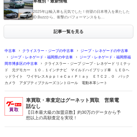
車種別・最新情報
2025年は輸入車も元気でした！待望の日本導入を果たした
ID.Buzzから、衝撃のパフォーマンスをも…
記事一覧を見る
中古車
クライスラー・ジープの中古車
ジープ・レネゲードの中古車
ジープ・レネゲード・福岡県の中古車
ジープ・レネゲード・福岡県福
岡市博多区の中古車
クライスラー・ジープ ジープ・レネゲード リミテッ
ド 元デモカー １０．１インチナビ マイルドハイブリッド車 ＬＥＤヘ
ッドライト ワイヤレスＡｐｐｌｅＣａｒＰｌａｙ ＥＴＣ２．０ バック
カメラ アダプティブクルーズコントロール 電動本革シート
車買取・車査定はグーネット買取 営業電
話なし
【日本最大級の加盟店数】約30万のデータから予
想以上の高額査定を実現！