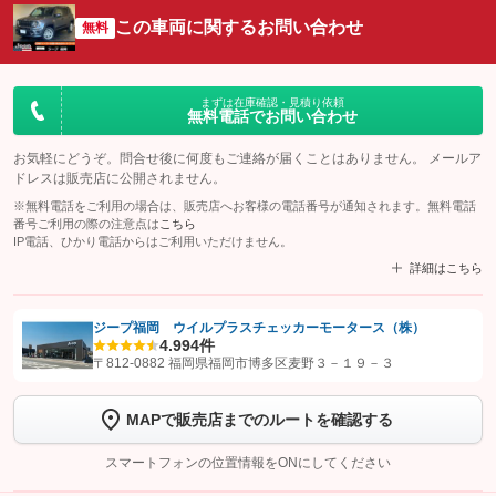
この車両に関するお問い合わせ
無料
まずは在庫確認・見積り依頼
無料電話でお問い合わせ
お気軽にどうぞ。問合せ後に何度もご連絡が届くことはありません。 メールア
ドレスは販売店に公開されません。
※無料電話をご利用の場合は、販売店へお客様の電話番号が通知されます。無料電話
番号ご利用の際の注意点は
こちら
IP電話、ひかり電話からはご利用いただけません。
詳細はこちら
ジープ福岡 ウイルプラスチェッカーモータース（株）
4.9
94件
【STEP1】
認証画面でグーネットを友だち追加してから「許可する」ボタンを押
〒812-0882 福岡県福岡市博多区麦野３－１９－３
します
MAPで販売店までのルートを確認する
【STEP2】
トーク画面で
ボタンをタップして問い合わせを
完了してください。
スマートフォンの位置情報をONにしてください
こちら