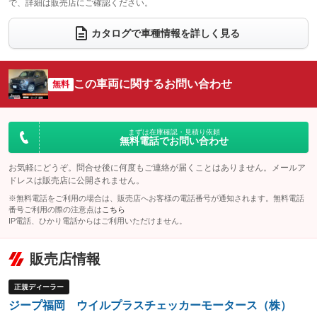
で、詳細は販売店にご確認ください。
ウォークスルー
後席モニター
：装備なし
：装備なし
電動リアゲート
フロントカメラ
カタログで車種情報を詳しく見る
：装備なし
：装備なし
シートエアコン
全周囲カメラ
：装備なし
：装備なし
サイドカメラ
ルーフレール
この車両に関するお問い合わせ
：装備なし
無料
：装備あり
エアサスペンション
ヘッドライトウォッシャー
：装備なし
：装備なし
装備略号／用語解説
まずは在庫確認・見積り依頼
無料電話でお問い合わせ
お気軽にどうぞ。問合せ後に何度もご連絡が届くことはありません。メールア
ドレスは販売店に公開されません。
※無料電話をご利用の場合は、販売店へお客様の電話番号が通知されます。無料電話
番号ご利用の際の注意点は
こちら
IP電話、ひかり電話からはご利用いただけません。
販売店情報
正規ディーラー
ジープ福岡 ウイルプラスチェッカーモータース（株）