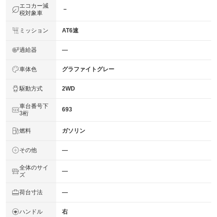
エコカー減
－
税対象車
ミッション
AT6速
過給器
―
車体色
グラファイトグレー
駆動方式
2WD
車台番号下
693
3桁
燃料
ガソリン
その他
―
全体のサイ
―
ズ
荷台寸法
―
ハンドル
右