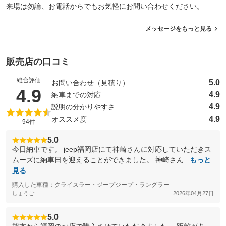
来場は勿論、お電話からでもお気軽にお問い合わせください。
メッセージをもっと見る
販売店の口コミ
総合評価
5.0
お問い合わせ（見積り）
（5点満点中）
4.9
4.9
納車までの対応
4.9
説明の分かりやすさ
4.9
オススメ度
94件
5.0
今日納車です。 jeep福岡店にて神崎さんに対応していただきス
ムーズに納車日を迎えることができました。 神崎さん...
もっと
見る
購入した車種：クライスラー・ジープジープ・ラングラー
しょうご
2026年04月27日
5.0