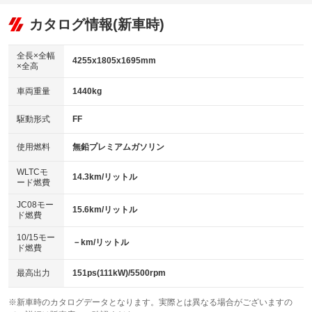
オーディオ
：装備あり
：装備なし
：装備なし
リフトアップ
パワーステアリング
カタログ情報(新車時)
ビジュアル
：装備なし
：装備あり
：装備なし
ダウンヒルアシストコントロール
アルミホイール：17インチ
：装備なし
：装備あり
全長×全幅
4255x1805x1695mm
×全高
パワーウィンドウ
盗難防止システム
革シート
ハーフレザーシート
：装備あり
：装備あり
：装備あり
：装備なし
車両重量
1440kg
アイドリングストップ
ドライブレコーダー
キーレス
LEDヘッドランプ
：装備あり
：装備なし
：装備あり
：装備あり
USB入力端子
Bluetooth接続
駆動形式
FF
HID(キセノンライト)
ポータブルナビ
：装備あり
：装備あり
：装備なし
：装備なし
100V電源
クリーンディーゼル
バックカメラ
ETC2.0
使用燃料
無鉛プレミアムガソリン
：装備なし
：装備なし
：装備あり
：装備あり
センターデフロック
エアロ
スマートキー
：装備なし
WLTCモ
：装備なし
：装備あり
14.3km/リットル
ード燃費
レンタカーアップ
展示・試乗車
ローダウン
ランフラットタイヤ
：装備なし
：装備なし
：装備なし
：装備なし
JC08モー
15.6km/リットル
ド燃費
電動格納ミラー
パワーシート
3列シート
：装備なし
：装備あり
：装備なし
10/15モー
装備略号／用語解説
－km/リットル
ベンチシート
フルフラットシート
ド燃費
：装備なし
：装備なし
チップアップシート
オットマン
：装備なし
：装備なし
最高出力
151ps(111kW)/5500rpm
電動格納サードシート
シートヒーター
：装備なし
：装備あり
※新車時のカタログデータとなります。実際とは異なる場合がございますの