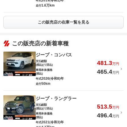
2019(令和1)年
年式
1.6万km
走行
この販売店の在庫一覧を見る
この販売店の新着車種
ジープ・コンパス
支払総額
481.3
万円
(税込)(リ済込)
車両本体価格
465.4
万円
(税込)
2026(令和8)年
年式
50km
走行
ジープ・ラングラー
支払総額
513.5
万円
(税込)(リ済込)
車両本体価格
496.4
万円
(税込)
2021(令和3)年
年式