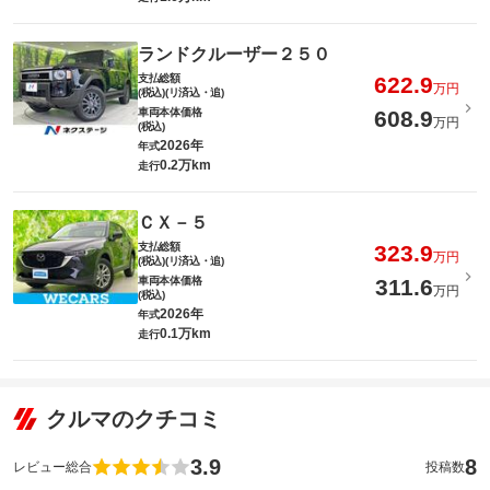
ランドクルーザー２５０
支払総額
622.9
万円
(税込)(リ済込・追)
車両本体価格
608.9
万円
(税込)
2026年
年式
0.2万km
走行
ＣＸ－５
支払総額
323.9
万円
(税込)(リ済込・追)
車両本体価格
311.6
万円
(税込)
2026年
年式
0.1万km
走行
クルマのクチコミ
3.9
8
レビュー総合
投稿数