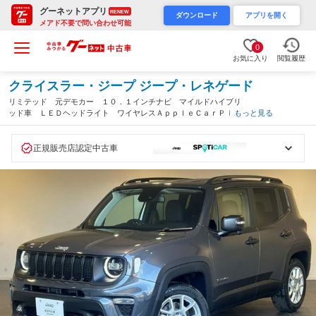
グーネットアプリ
RENEW
ダウンロード
アプリを開く
メアド不要で問い合わせ可能
0
お気に入り
閲覧履歴
クライスラー・ジープ ジープ・レネゲード
リミテッド 元デモカー １０．１インチナビ マイルドハイブリ
ッド車 ＬＥＤヘッドライト ワイヤレスＡｐｐｌｅＣａｒＰｌａ
もっと見る
ｙ ＥＴＣ２．０ バックカメラ アダプティブクルーズコントロ
ール 電動本革シート（福岡県）
正規販売店認定中古車