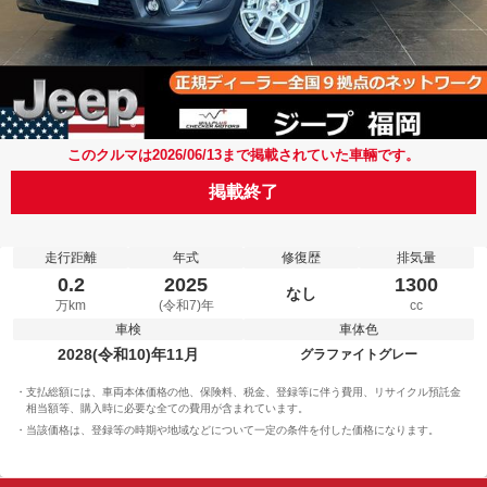
このクルマは2026/06/13まで掲載されていた車輛です。
掲載終了
走行距離
年式
修復歴
排気量
0.2
2025
1300
なし
万km
(令和7)年
cc
車検
車体色
2028(令和10)年11月
グラファイトグレー
支払総額には、車両本体価格の他、保険料、税金、登録等に伴う費用、リサイクル預託金
相当額等、購入時に必要な全ての費用が含まれています。
当該価格は、登録等の時期や地域などについて一定の条件を付した価格になります。