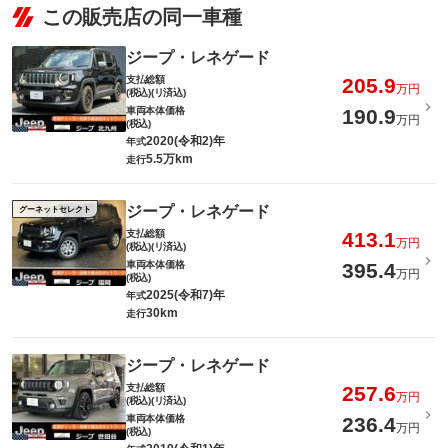
この販売店の同一車種
ジープ・レネゲード
支払総額
205.9
万円
(税込)(リ済込)
車両本体価格
190.9
万円
(税込)
2020(令和2)年
年式
5.5万km
走行
ジープ・レネゲード
グーネットセレクト
支払総額
413.1
万円
(税込)(リ済込)
車両本体価格
395.4
万円
(税込)
2025(令和7)年
年式
30km
走行
ジープ・レネゲード
支払総額
257.6
万円
(税込)(リ済込)
車両本体価格
236.4
万円
(税込)