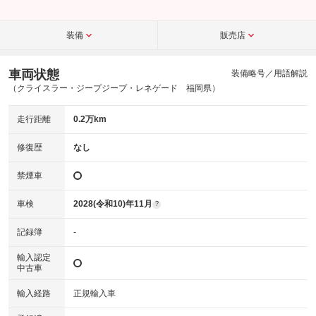
装備
販売店
車両状態
装備略号／用語解説
（クライスラー・ジープジープ・レネゲード 福岡県）
走行距離
0.2万km
修復歴
なし
禁煙車
車検
2028(令和10)年11月
?
記録簿
-
輸入認定
中古車
輸入経路
正規輸入車