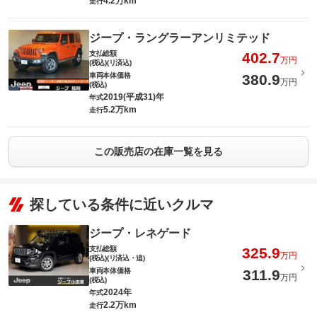
4.2万km
走行
ジープ・ラングラーアンリミテッド
支払総額
402.7
万円
(税込)(リ済込)
車両本体価格
380.9
万円
(税込)
2019(平成31)年
年式
5.2万km
走行
この販売店の在庫一覧を見る
探している条件に近いクルマ
ジープ・レネゲード
支払総額
325.9
万円
(税込)(リ済込・追)
車両本体価格
311.9
万円
(税込)
2024年
年式
2.2万km
走行