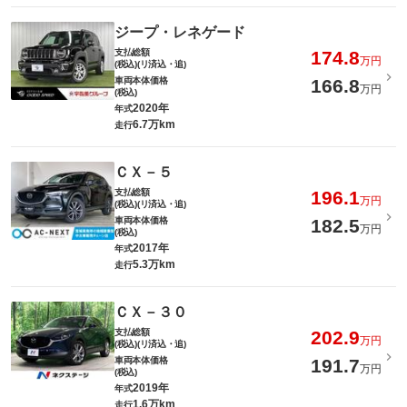
ジープ・レネゲード
支払総額
174.8
万円
(税込)(リ済込・追)
車両本体価格
166.8
万円
(税込)
2020年
年式
6.7万km
走行
ＣＸ－５
支払総額
196.1
万円
(税込)(リ済込・追)
車両本体価格
182.5
万円
(税込)
2017年
年式
5.3万km
走行
ＣＸ－３０
支払総額
202.9
万円
(税込)(リ済込・追)
車両本体価格
191.7
万円
(税込)
2019年
年式
1.6万km
走行