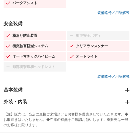
パークアシスト
：装備あり
装備略号／用語解説
安全装備
横滑り防止装置
衝突安全ボディ
：装備あり
：装備なし
衝突被害軽減システム
クリアランスソナー
：装備あり
：装備あり
オートマチックハイビーム
オートライト
：装備あり
：装備あり
頸部衝撃緩和ヘッドレスト
：装備なし
装備略号／用語解説
基本装備
エアバッグ：運転席/助手席/サイド
外装・内装
：装備あり
スライドドア
カーナビ：メモリーナビ他
：装備なし
：装備あり
【注】販売は、当店に直接ご来場頂けるお客様を優先させていただきます。◆
お取置きはいたしません。◆在庫の有無をご確認お願いします。※販売は一般
サンルーフ
ABS
TV
：装備なし
：装備あり
：装備なし
のお客様に限ります。
エアコン
Wエアコン