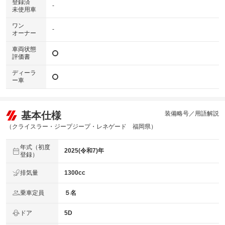
登録済
-
未使用車
ワン
-
オーナー
車両状態
評価書
ディーラ
ー車
基本仕様
装備略号／用語解説
（クライスラー・ジープジープ・レネゲード 福岡県）
年式（初度
2025(令和7)年
登録）
排気量
1300cc
乗車定員
５名
ドア
5D