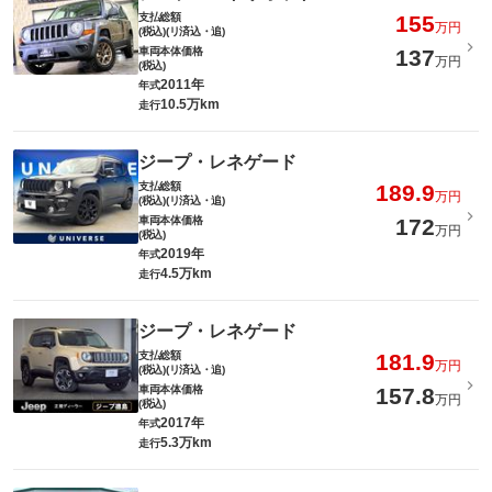
支払総額
155
万円
(税込)(リ済込・追)
車両本体価格
137
万円
(税込)
2011年
年式
10.5万km
走行
ジープ・レネゲード
支払総額
189.9
万円
(税込)(リ済込・追)
車両本体価格
172
万円
(税込)
2019年
年式
4.5万km
走行
ジープ・レネゲード
支払総額
181.9
万円
(税込)(リ済込・追)
車両本体価格
157.8
万円
(税込)
2017年
年式
5.3万km
走行