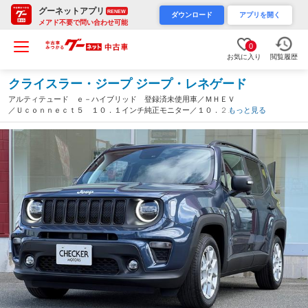
グーネットアプリ
RENEW
ダウンロード
アプリを開く
メアド不要で問い合わせ可能
0
お気に入り
閲覧履歴
クライスラー・ジープ ジープ・レネゲード
アルティテュード ｅ－ハイブリッド 登録済未使用車／ＭＨＥＶ
／Ｕｃｏｎｎｅｃｔ５ １０．１インチ純正モニター／１０．２５
もっと見る
マルチビューディスプレイ／バックカメラ／黒革シート／運転席電
動シート／ＡＣＣ／シートヒーター／ステアリングヒーター（福岡
県）