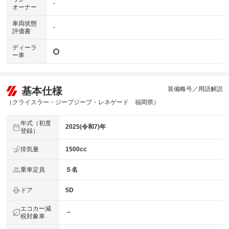
-
オーナー
車両状態
-
評価書
ディーラ
ー車
基本仕様
装備略号／用語解説
（クライスラー・ジープジープ・レネゲード 福岡県）
年式（初度
2025(令和7)年
登録）
排気量
1500cc
乗車定員
５名
ドア
5D
エコカー減
－
税対象車