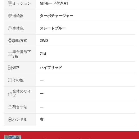
ミッション
MTモード付きAT
過給器
ターボチャージャー
車体色
スレートブルー
駆動方式
2WD
車台番号下
714
3桁
燃料
ハイブリッド
その他
―
全体のサイ
―
ズ
荷台寸法
―
ハンドル
右