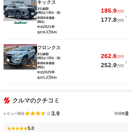
キックス
支払総額
185.9
万円
(税込)(リ済込・追)
車両本体価格
177.8
万円
(税込)
2021年
年式
4.3万km
走行
フロンクス
支払総額
262.6
万円
(税込)(リ済込・追)
車両本体価格
252.9
万円
(税込)
2025年
年式
1.2万km
走行
クルマのクチコミ
3.9
8
レビュー総合
投稿数
5.0