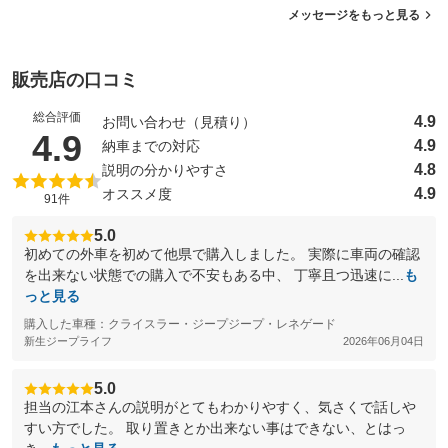
メッセージをもっと見る
販売店の口コミ
総合評価
4.9
お問い合わせ（見積り）
（5点満点中）
4.9
4.9
納車までの対応
4.8
説明の分かりやすさ
4.9
オススメ度
91件
5.0
初めての外車を初めて他県で購入しました。 実際に車両の確認
を出来ない状態での購入で不安もある中、 丁寧且つ迅速に...
も
っと見る
購入した車種：クライスラー・ジープジープ・レネゲード
新生ジープライフ
2026年06月04日
5.0
担当の江本さんの説明がとてもわかりやすく、気さくで話しや
すい方でした。 取り置きとか出来ない事はできない、とはっ