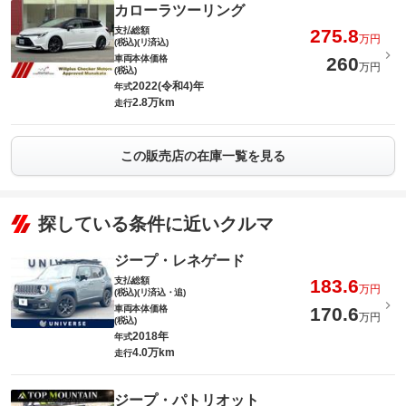
カローラツーリング
支払総額
275.8
万円
(税込)(リ済込)
車両本体価格
260
万円
(税込)
2022(令和4)年
年式
2.8万km
走行
この販売店の在庫一覧を見る
探している条件に近いクルマ
ジープ・レネゲード
支払総額
183.6
万円
(税込)(リ済込・追)
車両本体価格
170.6
万円
(税込)
2018年
年式
4.0万km
走行
ジープ・パトリオット