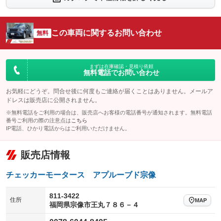
シートエアコン
全周囲カメラ
：装備なし
：装備なし
サイドカメラ
ルーフレール
この車両に関するお問い合わせ
：装備なし
無料
：装備あり
エアサスペンション
ヘッドライトウォッシャー
：装備なし
：装備なし
装備略号／用語解説
まずは在庫確認・見積り依頼
無料電話でお問い合わせ
お気軽にどうぞ。問合せ後に何度もご連絡が届くことはありません。メールア
ドレスは販売店に公開されません。
※無料電話をご利用の場合は、販売店へお客様の電話番号が通知されます。無料電話
番号ご利用の際の注意点は
こちら
IP電話、ひかり電話からはご利用いただけません。
販売店情報
チェッカーモータース アプルーブド宗像
811-3422
住所
MAP
福岡県宗像市王丸７８６－４