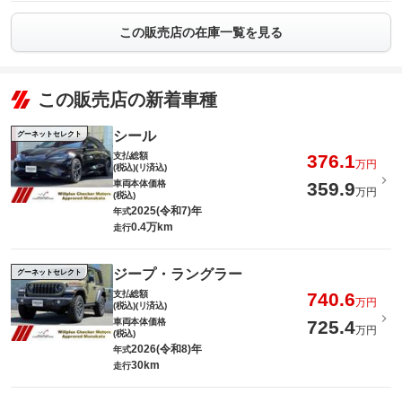
この販売店の在庫一覧を見る
この販売店の新着車種
シール
グーネットセレクト
支払総額
376.1
万円
(税込)(リ済込)
車両本体価格
359.9
万円
(税込)
2025(令和7)年
年式
0.4万km
走行
ジープ・ラングラー
グーネットセレクト
支払総額
740.6
万円
(税込)(リ済込)
車両本体価格
725.4
万円
(税込)
2026(令和8)年
年式
30km
走行