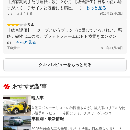
【所有期間または運転回数】２か月 【総合評価】日常の使い勝
手がよく、デザインと装備にも満足。 【...
もっと見る
ｙａｍａ２４８８
2016年12月03日
3.4
【総合評価】 ジープというブランドに属しているけれど、悪
路走破性は二の次。プラットフォームはＦＦ横置きエンジン
の...
もっと見る
工藤貴宏
2015年11月30日
クルマレビューをもっと見る
おすすめ記事
輸入車
自動車ジャーナリストの竹岡圭さんが、輸入車のリアルな使
い勝手をレビュー！今回はフォルクスワーゲンのコ…
車種別・最新情報
2025年は輸入車も元気でした！待望の日本導入を果たした