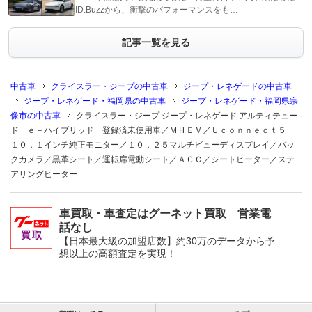
ID.Buzzから、衝撃のパフォーマンスをも…
記事一覧を見る
中古車
クライスラー・ジープの中古車
ジープ・レネゲードの中古車
ジープ・レネゲード・福岡県の中古車
ジープ・レネゲード・福岡県宗
像市の中古車
クライスラー・ジープ ジープ・レネゲード アルティテュー
ド ｅ－ハイブリッド 登録済未使用車／ＭＨＥＶ／Ｕｃｏｎｎｅｃｔ５
１０．１インチ純正モニター／１０．２５マルチビューディスプレイ／バッ
クカメラ／黒革シート／運転席電動シート／ＡＣＣ／シートヒーター／ステ
アリングヒーター
車買取・車査定はグーネット買取 営業電
話なし
【日本最大級の加盟店数】約30万のデータから予
想以上の高額査定を実現！