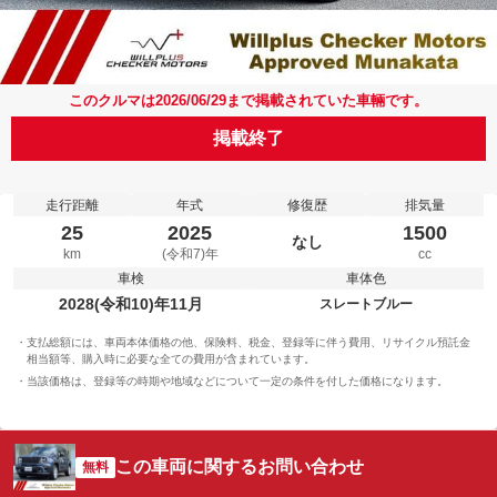
このクルマは2026/06/29まで掲載されていた車輛です。
掲載終了
走行距離
年式
修復歴
排気量
25
2025
1500
なし
km
(令和7)年
cc
車検
車体色
2028(令和10)年11月
スレートブルー
支払総額には、車両本体価格の他、保険料、税金、登録等に伴う費用、リサイクル預託金
相当額等、購入時に必要な全ての費用が含まれています。
当該価格は、登録等の時期や地域などについて一定の条件を付した価格になります。
この車両に関するお問い合わせ
無料