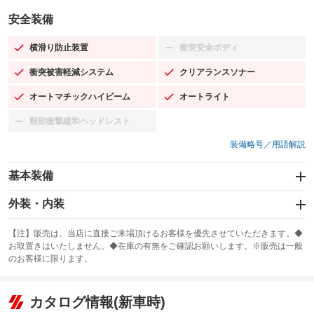
安全装備
横滑り防止装置
衝突安全ボディ
：装備あり
：装備なし
衝突被害軽減システム
クリアランスソナー
：装備あり
：装備あり
オートマチックハイビーム
オートライト
：装備あり
：装備あり
頸部衝撃緩和ヘッドレスト
：装備なし
装備略号／用語解説
基本装備
エアバッグ：運転席/助手席/サイド
外装・内装
：装備あり
スライドドア
カーナビ：メモリーナビ他
：装備なし
：装備あり
【注】販売は、当店に直接ご来場頂けるお客様を優先させていただきます。◆
お取置きはいたしません。◆在庫の有無をご確認お願いします。※販売は一般
サンルーフ
ABS
TV
：装備なし
：装備あり
：装備なし
のお客様に限ります。
エアコン
Wエアコン
オーディオ
：装備あり
：装備なし
：装備なし
リフトアップ
パワーステアリング
カタログ情報(新車時)
ビジュアル
：装備なし
：装備あり
：装備なし