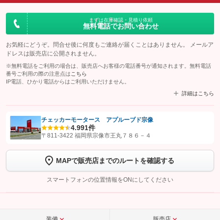
まずは在庫確認・見積り依頼
無料電話でお問い合わせ
お気軽にどうぞ。問合せ後に何度もご連絡が届くことはありません。 メールア
ドレスは販売店に公開されません。
※無料電話をご利用の場合は、販売店へお客様の電話番号が通知されます。無料電話
番号ご利用の際の注意点は
こちら
IP電話、ひかり電話からはご利用いただけません。
詳細はこちら
チェッカーモータース アプルーブド宗像
4.9
91件
【STEP1】
認証画面でグーネットを友だち追加してから「許可する」ボタンを押
〒811-3422 福岡県宗像市王丸７８６－４
します
MAPで販売店までのルートを確認する
【STEP2】
トーク画面で
ボタンをタップして問い合わせを
完了してください。
スマートフォンの位置情報をONにしてください
こちら
装備
販売店