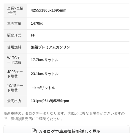
ダウンヒルアシストコントロール
アルミホイール：17インチ
：装備なし
：装備あり
全長×全幅
4255x1805x1695mm
×全高
パワーウィンドウ
盗難防止システム
革シート
ハーフレザーシート
：装備あり
：装備あり
：装備あり
：装備なし
車両重量
1470kg
アイドリングストップ
ドライブレコーダー
キーレス
LEDヘッドランプ
：装備あり
：装備なし
：装備あり
：装備あり
USB入力端子
Bluetooth接続
駆動形式
FF
HID(キセノンライト)
ポータブルナビ
：装備あり
：装備あり
：装備なし
：装備なし
100V電源
クリーンディーゼル
バックカメラ
ETC2.0
使用燃料
無鉛プレミアムガソリン
：装備なし
：装備なし
：装備あり
：装備あり
センターデフロック
エアロ
スマートキー
：装備なし
WLTCモ
：装備なし
：装備あり
17.7km/リットル
ード燃費
レンタカーアップ
展示・試乗車
ローダウン
ランフラットタイヤ
：装備なし
：装備なし
：装備なし
：装備なし
JC08モー
23.1km/リットル
ド燃費
電動格納ミラー
パワーシート
3列シート
：装備あり
：装備あり
：装備なし
10/15モー
装備略号／用語解説
－km/リットル
ベンチシート
フルフラットシート
ド燃費
：装備なし
：装備なし
チップアップシート
オットマン
：装備なし
：装備なし
最高出力
131ps(96kW)/5250rpm
電動格納サードシート
シートヒーター
：装備なし
：装備あり
※新車時のカタログデータとなります。実際とは異なる場合がございますの
で、詳細は販売店にご確認ください。
ウォークスルー
後席モニター
：装備なし
：装備なし
電動リアゲート
フロントカメラ
カタログで車種情報を詳しく見る
：装備なし
：装備なし