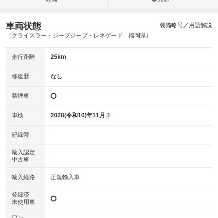
車両状態
装備略号／用語解説
（クライスラー・ジープジープ・レネゲード 福岡県）
走行距離
25km
修復歴
なし
禁煙車
車検
2028(令和10)年11月
?
記録簿
-
輸入認定
-
中古車
輸入経路
正規輸入車
登録済
未使用車
ワン