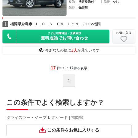
整備
法定整備付
修復
なし
保証
保証無
福岡県糸島市
Ｊ．Ｏ．Ｓ Ｃｏ Ｌｔｄ アロマ福岡
お気に入り
まずは在庫確認・見積依頼
無料通話でお問い合わせ
3人
今あなたの他に
が見ています
17
件中 1~17
件を表示
1
この条件でよく検索しますか？
クライスラー・ジープ レネゲード | 福岡県
この条件をお気に入りする