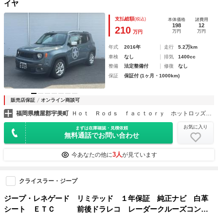
イヤ
支払総額
(税込)
本体価格
諸費用
198
12
210
万円
万円
万円
年式
2016年
走行
5.2万km
車検
なし
排気
1400cc
整備
法定整備付
修復
なし
保証
保証付 (1ヶ月・1000km)
販売店保証
オンライン商談可
福岡県糟屋郡宇美町
Ｈｏｔ Ｒｏｄｓ ｆａｃｔｏｒｙ ホットロッズファクトリー
お気に入り
まずは在庫確認・見積依頼
無料通話でお問い合わせ
3人
今あなたの他に
が見ています
クライスラー・ジープ
ジープ・レネゲード リミテッド １年保証 純正ナビ 白革
シート ＥＴＣ 前後ドラレコ レーダークルーズコント