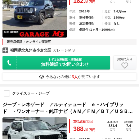
182.
8
万円
万円
万円
年式
2016年
走行
3.6万km
車検
車検整備付
排気
1400cc
整備
法定整備付
修復
なし
保証
保証付 (1ヶ月・1000km)
販売店保証
オンライン商談可
福岡県北九州市小倉北区
ガレージＭ３
お気に入り
まずは在庫確認・見積依頼
無料通話でお問い合わせ
3人
今あなたの他に
が見ています
クライスラー・ジープ
ジープ・レネゲード アルティテュード ｅ－ハイブリッ
ド ・ワンオーナー・純正ナビ（ＡＭ／ＦＭ／ＢＴ／ＵＳＢ／
Ａｐｐｌｅ Ｃａｒｐｌａｙ）・ブラインドスポットモニタ
支払総額
(税込)
本体価格
諸費用
ー・アダプティブ・クルーズ・コントロール・バックカメラ・
381.4
7.4
388.
8
万円
万円
万円
ステアリングヒーター・前後ドラレコ