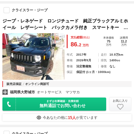
クライスラー・ジープ
ジープ・レネゲード ロンジチュード 純正ブラックアルミホ
イール レザーシート バックカメラ付き スマートキー プ
ッシュスタート ステアリングヒーター シートヒーター ク
支払総額
(税込)
本体価格
諸費用
ルーズコントロール
75
11.2
86.
2
万円
万円
万円
年式
2017年
走行
10.9万km
車検
2026年9月
排気
1400cc
整備
法定整備無
修復
なし
保証
保証付 (1ヶ月・1000km)
販売店保証
オンライン商談可
福岡県大野城市
オートサービス マツサカ
お気に入り
まずは在庫確認・見積依頼
無料通話でお問い合わせ
15人
今あなたの他に
が見ています
クライスラー・ジープ