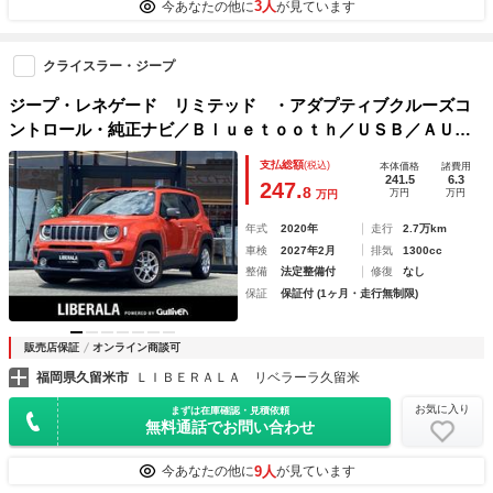
3人
今あなたの他に
が見ています
クライスラー・ジープ
ジープ・レネゲード リミテッド ・アダプティブクルーズコ
ントロール・純正ナビ／Ｂｌｕｅｔｏｏｔｈ／ＵＳＢ／ＡＵ
Ｘ・白革シート／シートヒーター・ドライブレコーダー・フル
支払総額
(税込)
本体価格
諸費用
セグ・ＥＴＣ２．０・純正１７ＡＷ・取扱説明書・保証書・ス
241.5
6.3
247.
8
万円
万円
万円
ペアキー
年式
2020年
走行
2.7万km
車検
2027年2月
排気
1300cc
整備
法定整備付
修復
なし
保証
保証付 (1ヶ月・走行無制限)
販売店保証
オンライン商談可
福岡県久留米市
ＬＩＢＥＲＡＬＡ リベラーラ久留米
お気に入り
まずは在庫確認・見積依頼
無料通話でお問い合わせ
9人
今あなたの他に
が見ています