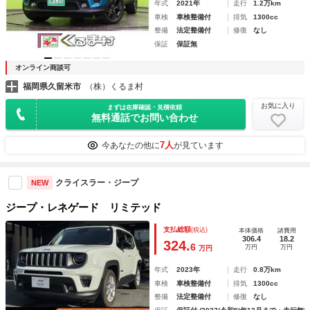
年式
2021年
走行
1.2万km
車検
車検整備付
排気
1300cc
整備
法定整備付
修復
なし
保証
保証無
オンライン商談可
福岡県久留米市
（株）くるま村
お気に入り
まずは在庫確認・見積依頼
無料通話でお問い合わせ
7人
今あなたの他に
が見ています
クライスラー・ジープ
NEW
ジープ・レネゲード リミテッド
支払総額
(税込)
本体価格
諸費用
306.4
18.2
324.
6
万円
万円
万円
年式
2023年
走行
0.8万km
車検
車検整備付
排気
1300cc
整備
法定整備付
修復
なし