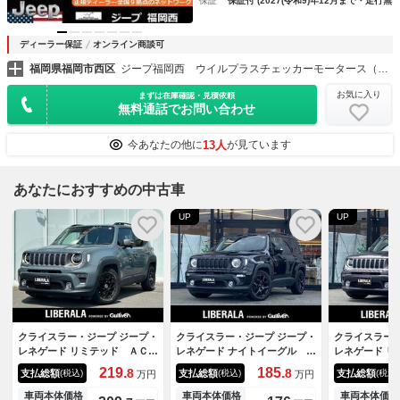
保証
保証付 (2027(令和9)年12月まで・走行無制
ディーラー保証
オンライン商談可
福岡県福岡市西区
ジープ福岡西 ウイルプラスチェッカーモータース（株）
お気に入り
まずは在庫確認・見積依頼
無料通話でお問い合わせ
13人
今あなたの他に
が見ています
あなたにおすすめの中古車
UP
UP
クライスラー・ジープ ジープ・
クライスラー・ジープ ジープ・
クライスラー・
レネゲード リミテッド ＡＣ
レネゲード ナイトイーグル ・
レネゲード リ
Ｃ ＢＳＭ ＬＫＡ 純正ナ
クルーズコントロール・純正デ
プティブクル
219.
185.
8
8
支払総額
支払総額
支払総額
(税込)
(税込)
(税込)
万円
万円
ビ Ａｐｐｌｅｃａｒｐｌａｙ
ィスプレイオーディオ／Ｂｌｕ
ル・純正ナビ
／ａｎｄｒｏｉｄａｕｔｏ Ｂ
ｅｔｏｏｔｈ／ＵＳＢ／ＡＵ
ｔｈ／ＵＳＢ
車両本体価格
車両本体価格
車両本体価格