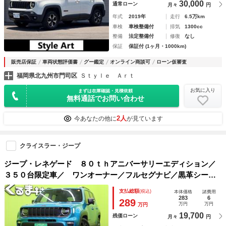
30,000
通常ローン
月々
円
年式
2019年
走行
6.5万km
車検
車検整備付
排気
1300cc
整備
法定整備付
修復
なし
保証
保証付 (1ヶ月・1000km)
販売店保証
車両状態評価書
グー鑑定
オンライン商談可
ローン仮審査
福岡県北九州市門司区
Ｓｔｙｌｅ Ａｒｔ
お気に入り
まずは在庫確認・見積依頼
無料通話でお問い合わせ
2人
今あなたの他に
が見ています
クライスラー・ジープ
ジープ・レネゲード ８０ｔｈアニバーサリーエディション／
３５０台限定車／ ワンオーナー／フルセグナビ／黒革シート
／スマートキー／ＥＴＣ／ドラレコ／ＬＫＡ／ＢＳＭ／アダプ
支払総額
(税込)
本体価格
諸費用
ティブクルコン／革巻ステア／アイドリングＳ／サンルーフ／
283
6
289
万円
万円
万円
ＬＥＤ／ルーフレール／１８ＡＷ／６ＡＴ
19,700
残価ローン
月々
円