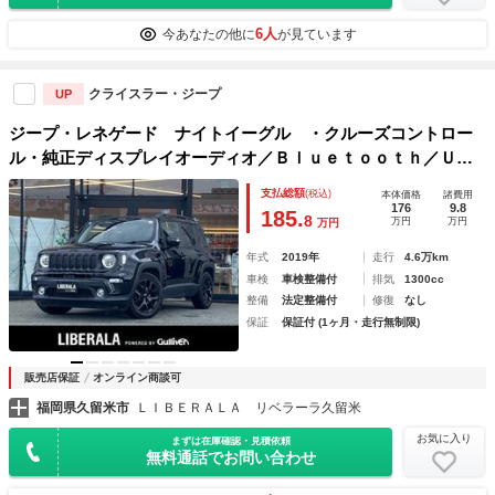
6人
今あなたの他に
が見ています
クライスラー・ジープ
UP
ジープ・レネゲード ナイトイーグル ・クルーズコントロー
ル・純正ディスプレイオーディオ／Ｂｌｕｅｔｏｏｔｈ／ＵＳ
Ｂ／ＡＵＸ・バックカメラ・ＥＴＣ・純正１８ＡＷ・Ｂｅａｔ
支払総額
(税込)
本体価格
諸費用
ｓサウンド・ブラインドスポット・レーンキープアシスト・ス
176
9.8
185.
8
万円
万円
万円
ペアキー
年式
2019年
走行
4.6万km
車検
車検整備付
排気
1300cc
整備
法定整備付
修復
なし
保証
保証付 (1ヶ月・走行無制限)
販売店保証
オンライン商談可
福岡県久留米市
ＬＩＢＥＲＡＬＡ リベラーラ久留米
お気に入り
まずは在庫確認・見積依頼
無料通話でお問い合わせ