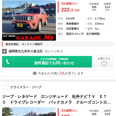
ロール オートヘッドライト コーナーセンサー レーンキー
支払総額
(税込)
本体価格
諸費用
プアシスト ブラインドスポットモニター ステアリングリモ
209
13.5
222.
5
万円
万円
万円
コン
年式
2019年
走行
4.7万km
車検
車検整備付
排気
1300cc
整備
法定整備付
修復
なし
保証
保証付 (12ヶ月・走行無制限)
販売店保証
オンライン商談可
福岡県北九州市小倉北区
ガレージＭ３
お気に入り
まずは在庫確認・見積依頼
無料通話でお問い合わせ
3人
今あなたの他に
が見ています
クライスラー・ジープ
ジープ・レネゲード ロンジチュード 社外ナビＴＶ ＥＴ
Ｃ ドライブレコーダー バックカメラ クルーズコントロー
ル ルーフレール Ｂｌｕｅｔｏｏｔｈ ＵＳＢポート ＡＵ
支払総額
(税込)
本体価格
諸費用
Ｘジャック プッシュスタート スマートキー
169
13.8