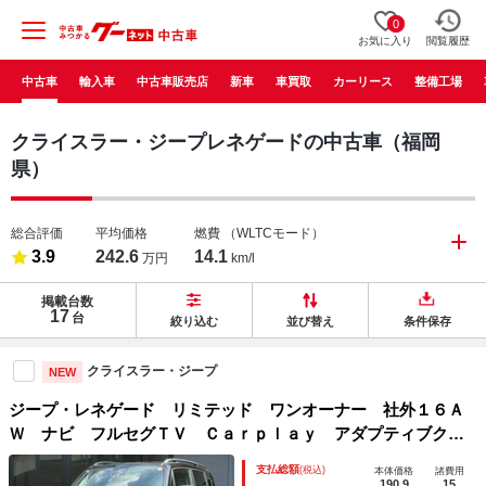
0
お気に入り
閲覧履歴
中古車
輸入車
中古車販売店
新車
車買取
カーリース
整備工場
クライスラー・ジープレネゲードの中古車（福岡
県）
総合評価
平均価格
燃費
（WLTCモード）
3.9
242.6
14.1
万円
km/l
掲載台数
17
台
絞り込む
並び替え
条件保存
クライスラー・ジープ
NEW
ジープ・レネゲード リミテッド ワンオーナー 社外１６Ａ
Ｗ ナビ フルセグＴＶ Ｃａｒｐｌａｙ アダプティブクル
ーズコントロール 黒革シート シートヒーター パワーシー
支払総額
(税込)
本体価格
諸費用
ト ＥＴＣ バックカメラ ＬＥＤヘッドライト ドライブレ
190.9
15