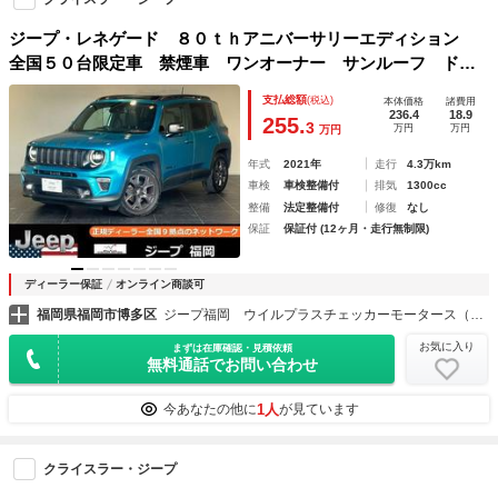
ジープ・レネゲード ８０ｔｈアニバーサリーエディション
全国５０台限定車 禁煙車 ワンオーナー サンルーフ ドラ
レコ ブラックアルミホイール サンルーフ 電動本革シー
支払総額
(税込)
本体価格
諸費用
ト シートヒーター ハンドルヒーター ＬＥＤヘッドライ
236.4
18.9
255.
3
万円
万円
万円
ト アダプティブクルーズコントロール
年式
2021年
走行
4.3万km
車検
車検整備付
排気
1300cc
整備
法定整備付
修復
なし
保証
保証付 (12ヶ月・走行無制限)
ディーラー保証
オンライン商談可
福岡県福岡市博多区
ジープ福岡 ウイルプラスチェッカーモータース（株）
お気に入り
まずは在庫確認・見積依頼
無料通話でお問い合わせ
1人
今あなたの他に
が見ています
クライスラー・ジープ