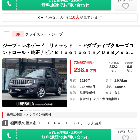
まずは在庫確認・見積依頼
無料通話でお問い合わせ
10人
今あなたの他に
が見ています
クライスラー・ジープ
UP
ジープ・レネゲード リミテッド ・アダプティブクルーズコ
ントロール・純正ナビ／Ｂｌｕｅｔｏｏｔｈ／ＵＳＢ／ｃａｒ
ｐｌａｙ・バックカメラ・黒革シート／シートヒーター・フル
支払総額
(税込)
本体価格
諸費用
セグ・ＥＴＣ・純正１７ＡＷ・保証書・取扱説明書・スペアキ
232.2
6.6
238.
8
万円
万円
万円
ー
年式
2020年
走行
1.9万km
車検
2027年8月
排気
1300cc
整備
法定整備付
修復
なし
保証
保証付 (1ヶ月・走行無制限)
販売店保証
オンライン商談可
福岡県久留米市
ＬＩＢＥＲＡＬＡ リベラーラ久留米
お気に入り
まずは在庫確認・見積依頼
無料通話でお問い合わせ