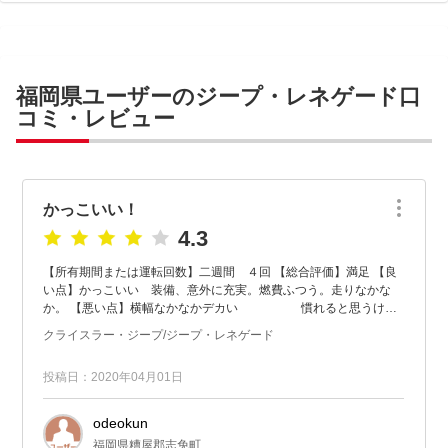
福岡県ユーザーのジープ・レネゲード口
コミ・レビュー
かっこいい！
4.3
【所有期間または運転回数】二週間 ４回 【総合評価】満足 【良
い点】かっこいい 装備、意外に充実。燃費ふつう。走りなかな
か。 【悪い点】横幅なかなかデカい 慣れると思うけ
ど。
クライスラー・ジープ/ジープ・レネゲード
投稿日：2020年04月01日
odeokun
福岡県糟屋郡志免町