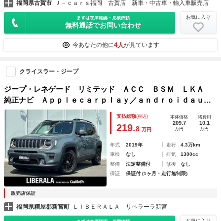
福岡県古賀市
Ｊ－ｃａｒｓ福岡 古賀店 新車・中古車・輸入車販売店
お気に入り
まずは在庫確認・見積依頼
無料通話でお問い合わせ
4人
今あなたの他に
が見ています
クライスラー・ジープ
ジープ・レネゲード リミテッド ＡＣＣ ＢＳＭ ＬＫＡ
純正ナビ Ａｐｐｌｅｃａｒｐｌａｙ／ａｎｄｒｏｉｄａｕｔ
ｏ Ｂｌｕｅｔｏｏｔｈ Ｂカメラ 黒革 シートＨ ハンド
支払総額
(税込)
本体価格
諸費用
ルヒーター ＬＥＤ 記録簿 保証書 取説 スペアキー Ｅ
209.7
10.1
219.
8
万円
万円
万円
ＴＣ
年式
2019年
走行
4.3万km
車検
なし
排気
1300cc
整備
法定整備付
修復
なし
保証
保証付 (1ヶ月・走行無制限)
販売店保証
福岡県糟屋郡新宮町
ＬＩＢＥＲＡＬＡ リベラーラ新宮
お気に入り