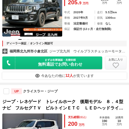
205.
9
万円
万円
万円
コーダー
年式
2020年
走行
5.5万km
車検
2027年9月
排気
1300cc
整備
法定整備付
修復
なし
保証
保証付 (12ヶ月・走行無制限)
ディーラー保証
オンライン商談可
福岡県北九州市小倉北区
ジープ北九州 ウイルプラスチェッカーモータース（株）
お気に入り
まずは在庫確認・見積依頼
無料通話でお問い合わせ
12人
今あなたの他に
が見ています
クライスラー・ジープ
UP
ジープ・レネゲード トレイルホーク 後期モデル ８．４型
ナビ フルセグＴＶ ビルトインＥＴＣ ＬＥＤヘッドライ
ト クルーズコントロール ブラインドスポットモニター ヒ
支払総額
(税込)
本体価格
諸費用
ルディセントコントロール バックカメラ １７インチアルミ
190
10
200
万円
万円
万円
ホイール