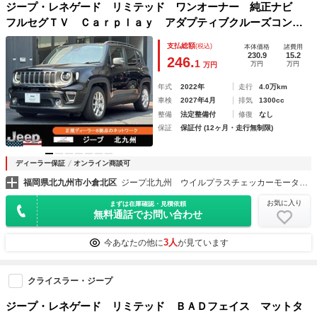
ジープ・レネゲード リミテッド ワンオーナー 純正ナビ
フルセグＴＶ Ｃａｒｐｌａｙ アダプティブクルーズコント
ロール 黒革シート シートヒーター パワーシート ＥＴ
支払総額
(税込)
本体価格
諸費用
Ｃ バックカメラ ＬＥＤ ドライブレコーダー スマートキ
230.9
15.2
246.
1
万円
万円
万円
ー
年式
2022年
走行
4.0万km
車検
2027年4月
排気
1300cc
整備
法定整備付
修復
なし
保証
保証付 (12ヶ月・走行無制限)
ディーラー保証
オンライン商談可
福岡県北九州市小倉北区
ジープ北九州 ウイルプラスチェッカーモータース（株）
お気に入り
まずは在庫確認・見積依頼
無料通話でお問い合わせ
3人
今あなたの他に
が見ています
クライスラー・ジープ
ジープ・レネゲード リミテッド ＢＡＤフェイス マットタ