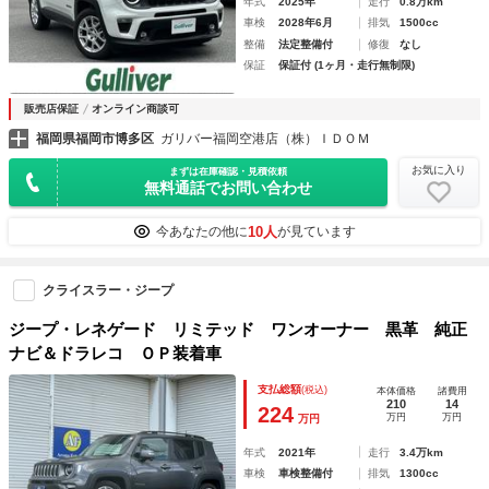
年式
2025年
走行
0.8万km
車検
2028年6月
排気
1500cc
整備
法定整備付
修復
なし
保証
保証付 (1ヶ月・走行無制限)
販売店保証
オンライン商談可
福岡県福岡市博多区
ガリバー福岡空港店（株）ＩＤＯＭ
お気に入り
まずは在庫確認・見積依頼
無料通話でお問い合わせ
10人
今あなたの他に
が見ています
クライスラー・ジープ
ジープ・レネゲード リミテッド ワンオーナー 黒革 純正
ナビ＆ドラレコ ＯＰ装着車
支払総額
(税込)
本体価格
諸費用
210
14
224
万円
万円
万円
年式
2021年
走行
3.4万km
車検
車検整備付
排気
1300cc