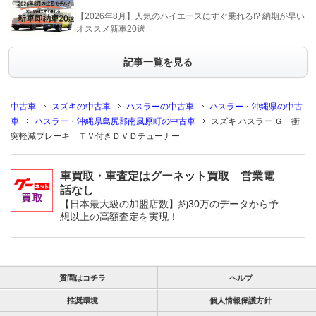
【2026年8月】人気のハイエースにすぐ乗れる!? 納期が早い
オススメ新車20選
記事一覧を見る
中古車
スズキの中古車
ハスラーの中古車
ハスラー・沖縄県の中古
車
ハスラー・沖縄県島尻郡南風原町の中古車
スズキ ハスラー Ｇ 衝
突軽減ブレーキ ＴＶ付きＤＶＤチューナー
車買取・車査定はグーネット買取 営業電
話なし
【日本最大級の加盟店数】約30万のデータから予
想以上の高額査定を実現！
質問はコチラ
ヘルプ
推奨環境
個人情報保護方針