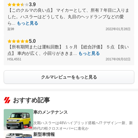
3.9
【このクルマの良い点】 マイカーとして、所有７年目に入りま
した。ハスラーはどうしても、丸目のヘッドランプなどの愛
ら...
もっと見る
架神
2022年01月28日
5.0
【所有期間または運転回数】 １ヶ月 【総合評価】 ５点 【良い
点】 車内が広く、小回りがききま...
もっと見る
HSL4551
2017年09月02日
クルマレビューをもっと見る
おすすめ記事
車のメンテナンス
次期ハスラーは48Vハイブリッド搭載へ!? デザイン一新、新
時代の軽クロスオーバーに進化か
新型車情報