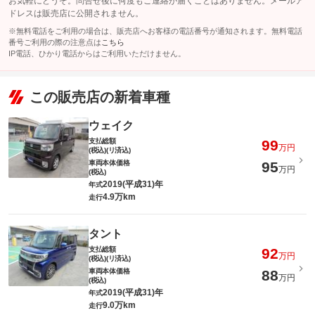
お気軽にどうぞ。問合せ後に何度もご連絡が届くことはありません。メールア
ドレスは販売店に公開されません。
※無料電話をご利用の場合は、販売店へお客様の電話番号が通知されます。無料電話
番号ご利用の際の注意点は
こちら
IP電話、ひかり電話からはご利用いただけません。
この販売店の新着車種
ウェイク
支払総額
99
万円
(税込)(リ済込)
車両本体価格
95
万円
(税込)
2019(平成31)年
年式
4.9万km
走行
タント
支払総額
92
万円
(税込)(リ済込)
車両本体価格
88
万円
(税込)
2019(平成31)年
年式
9.0万km
走行