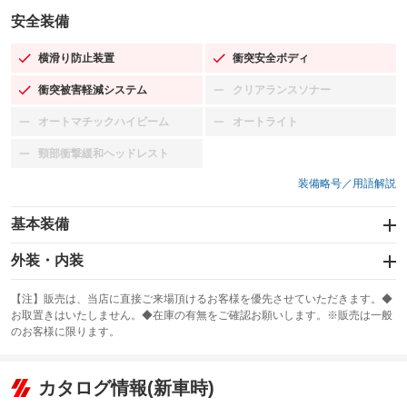
安全装備
横滑り防止装置
衝突安全ボディ
：装備あり
：装備あり
衝突被害軽減システム
クリアランスソナー
：装備あり
：装備なし
オートマチックハイビーム
オートライト
：装備なし
：装備なし
頸部衝撃緩和ヘッドレスト
：装備なし
装備略号／用語解説
基本装備
エアバッグ：運転席/助手席
外装・内装
：装備あり
スライドドア
カーナビ
：装備なし
：装備なし
【注】販売は、当店に直接ご来場頂けるお客様を優先させていただきます。◆
お取置きはいたしません。◆在庫の有無をご確認お願いします。※販売は一般
サンルーフ
ABS
TV：ワンセグ
：装備なし
：装備あり
：装備あり
のお客様に限ります。
エアコン
Wエアコン
オーディオ：CDまたはCDチェンジャー／ミュージックプレイヤー接続
：装備あり
：装備なし
：装備あり
可
リフトアップ
パワーステアリング
カタログ情報(新車時)
：装備なし
：装備あり
ビジュアル：-／DVD再生
：装備あり