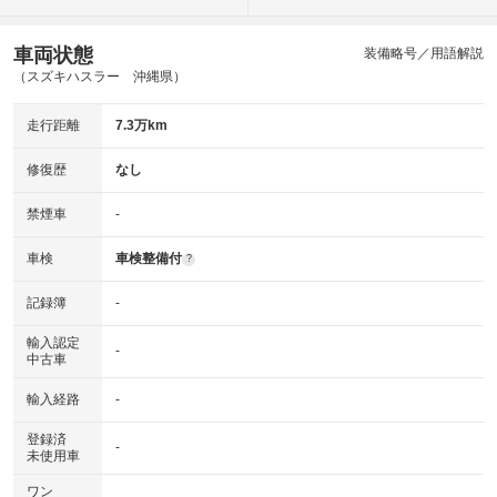
車両状態
装備略号／用語解説
（スズキハスラー 沖縄県）
走行距離
7.3万km
修復歴
なし
禁煙車
-
車検
車検整備付
?
記録簿
-
輸入認定
-
中古車
輸入経路
-
登録済
-
未使用車
ワン