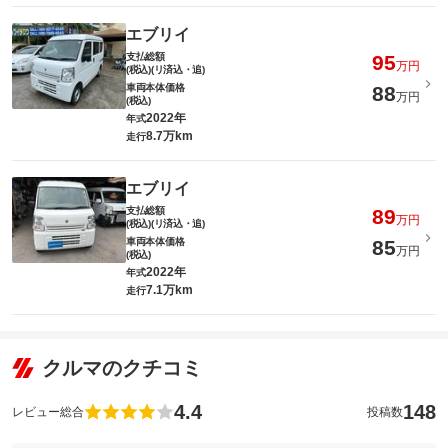
エブリイ
支払総額
95
万円
(税込)(リ済込・追)
車両本体価格
88
万円
(税込)
2022年
年式
8.7万km
走行
エブリイ
支払総額
89
万円
(税込)(リ済込・追)
車両本体価格
85
万円
(税込)
2022年
年式
7.1万km
走行
クルマのクチコミ
4.4
148
レビュー総合
投稿数