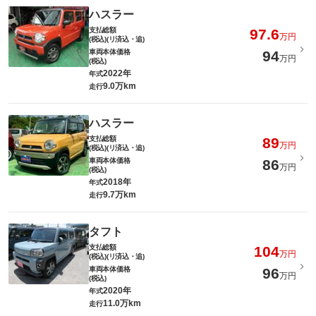
ハスラー
支払総額
97.6
万円
(税込)(リ済込・追)
車両本体価格
94
万円
(税込)
2022年
年式
9.0万km
走行
ハスラー
支払総額
89
万円
(税込)(リ済込・追)
車両本体価格
86
万円
(税込)
2018年
年式
9.7万km
走行
タフト
支払総額
104
万円
(税込)(リ済込・追)
車両本体価格
96
万円
(税込)
2020年
年式
11.0万km
走行