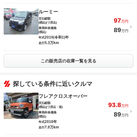
ルーミー
支払総額
97
万円
(税込)(リ済込)
車両本体価格
89
万円
(税込)
2019(令和1)年
年式
5.3万km
走行
この販売店の在庫一覧を見る
探している条件に近いクルマ
フレアクロスオーバー
支払総額
93.8
万円
(税込)(リ済込・追)
車両本体価格
89
万円
(税込)
2018年
年式
7.9万km
走行