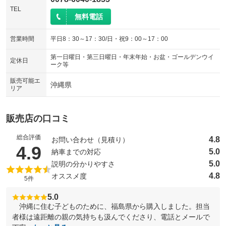
TEL
無料電話
営業時間
平日8：30～17：30/日・祝9：00～17：00
第一日曜日・第三日曜日・年末年始・お盆・ゴールデンウイ
定休日
ーク等
販売可能エ
沖縄県
リア
販売店の口コミ
総合評価
4.8
お問い合わせ（見積り）
（5点満点中）
4.9
5.0
納車までの対応
5.0
説明の分かりやすさ
4.8
オススメ度
5件
5.0
沖縄に住む子どものために、福島県から購入しました。担当
者様は遠距離の親の気持ちも汲んでくださり、電話とメールで