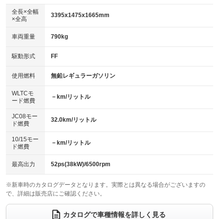
ダウンヒルアシストコントロール
：装備なし
アルミホイール
全長×全幅
：装備なし
3395x1475x1665mm
×全高
パワーウィンドウ
盗難防止システム
：装備あり
：装備あり
革シート
ハーフレザーシート
：装備なし
：装備なし
車両重量
790kg
アイドリングストップ
ドライブレコーダー
：装備あり
：装備あり
キーレス
LEDヘッドランプ
：装備あり
：装備なし
USB入力端子
Bluetooth接続
駆動形式
FF
：装備あり
：装備なし
HID(キセノンライト)
ポータブルナビ
：装備なし
：装備なし
100V電源
クリーンディーゼル
使用燃料
無鉛レギュラーガソリン
：装備なし
：装備なし
バックカメラ
ETC
：装備なし
：装備あり
センターデフロック
：装備なし
WLTCモ
エアロ
スマートキー
－km/リットル
：装備なし
：装備なし
ード燃費
レンタカーアップ
展示・試乗車
：装備なし
：装備なし
ローダウン
ランフラットタイヤ
：装備なし
：装備なし
JC08モー
32.0km/リットル
ド燃費
電動格納ミラー
：装備あり
パワーシート
3列シート
：装備なし
：装備なし
10/15モー
装備略号／用語解説
－km/リットル
ド燃費
ベンチシート
フルフラットシート
：装備あり
：装備あり
チップアップシート
オットマン
最高出力
52ps(38kW)/6500rpm
：装備なし
：装備なし
電動格納サードシート
シートヒーター
：装備なし
：装備あり
※新車時のカタログデータとなります。実際とは異なる場合がございますの
で、詳細は販売店にご確認ください。
ウォークスルー
後席モニター
：装備なし
：装備なし
カタログで車種情報を詳しく見る
電動リアゲート
フロントカメラ
：装備なし
：装備なし