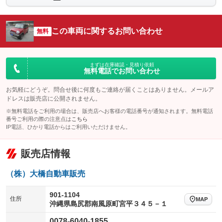
シートエアコン
全周囲カメラ
：装備なし
：装備なし
この車両に関するお問い合わせ
サイドカメラ
無料
ルーフレール
：装備なし
：装備なし
エアサスペンション
ヘッドライトウォッシャー
：装備なし
：装備なし
装備略号／用語解説
まずは在庫確認・見積り依頼
無料電話でお問い合わせ
お気軽にどうぞ。問合せ後に何度もご連絡が届くことはありません。メールア
ドレスは販売店に公開されません。
※無料電話をご利用の場合は、販売店へお客様の電話番号が通知されます。無料電話
番号ご利用の際の注意点は
こちら
IP電話、ひかり電話からはご利用いただけません。
販売店情報
（株）大橋自動車販売
901-1104
住所
MAP
沖縄県島尻郡南風原町宮平３４５－１
0078-6040-1855