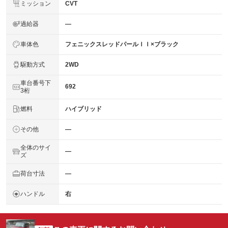
ミッション
CVT
過給器
―
車体色
フェニックスレッドパールＩＩ×ブラック
駆動方式
2WD
車台番号下
692
3桁
燃料
ハイブリッド
その他
―
全体のサイ
―
ズ
荷台寸法
―
ハンドル
右