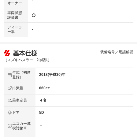
-
オーナー
車両状態
評価書
ディーラ
-
ー車
基本仕様
装備略号／用語解説
（スズキハスラー 沖縄県）
年式（初度
2018(平成30)年
登録）
排気量
660cc
乗車定員
４名
ドア
5D
エコカー減
－
税対象車