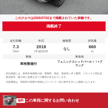
このクルマは2026/07/02まで掲載されていた車輛です。
掲載終了
走行距離
年式
修復歴
排気量
7.3
2018
660
なし
万km
(平成30)年
cc
車検
車体色
フェニックスレッドパールＩＩ×ブ
車検整備付
ラック
支払総額には、車両本体価格の他、保険料、税金、登録等に伴う費用、リサイクル預託金
相当額等、購入時に必要な全ての費用が含まれています。
当該価格は、登録等の時期や地域などについて一定の条件を付した価格になります。
この車両に関するお問い合わせ
無料