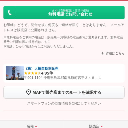
まずは在庫確認・見積り依頼
無料電話でお問い合わせ
お気軽にどうぞ。問合せ後に何度もご連絡が届くことはありません。 メールア
ドレスは販売店に公開されません。
※無料電話をご利用の場合は、販売店へお客様の電話番号が通知されます。無料電話
番号ご利用の際の注意点は
こちら
IP電話、ひかり電話からはご利用いただけません。
詳細はこちら
（株）大橋自動車販売
4.9
5件
【STEP1】
認証画面でグーネットを友だち追加してから「許可する」ボタンを押
〒901-1104 沖縄県島尻郡南風原町宮平３４５－１
します
MAPで販売店までのルートを確認する
【STEP2】
トーク画面で
ボタンをタップして問い合わせを
完了してください。
スマートフォンの位置情報をONにしてください
こちら
装備
販売店