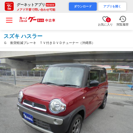
グーネットアプリ
RENEW
ダウンロード
アプリを開く
メアド不要で問い合わせ可能
0
お気に入り
閲覧履歴
スズキ ハスラー
Ｇ 衝突軽減ブレーキ ＴＶ付きＤＶＤチューナー（沖縄県）