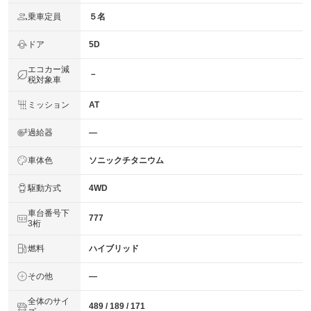
乗車定員
５名
ドア
5D
エコカー減
－
税対象車
ミッション
AT
過給器
―
車体色
ソニックチタニウム
駆動方式
4WD
車台番号下
777
3桁
燃料
ハイブリッド
その他
―
全体のサイ
489 / 189 / 171