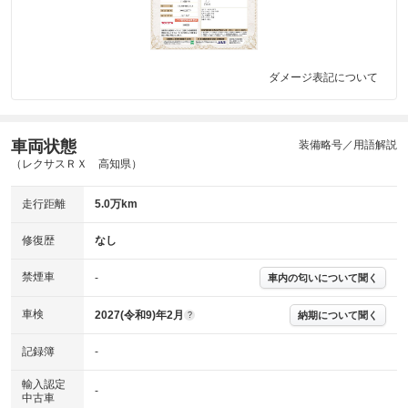
ダメージ表記について
車両状態
装備略号／用語解説
（レクサスＲＸ 高知県）
走行距離
5.0万km
修復歴
なし
禁煙車
-
車内の匂いについて聞く
車検
2027(令和9)年2月
納期について聞く
?
記録簿
-
輸入認定
-
中古車