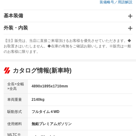
装備略号／用語解説
基本装備
エアバッグ：運転席/助手席/サイド
外装・内装
：装備あり
スライドドア
カーナビ：メモリーナビ他
：装備なし
：装備あり
【注】販売は、当店に直接ご来場頂けるお客様を優先させていただきます。◆
お取置きはいたしません。◆在庫の有無をご確認お願いします。※販売は一般
サンルーフ
ABS
TV：フルセグ
：装備あり
：装備あり
：装備あり
のお客様に限ります。
エアコン
Wエアコン
オーディオ：CDまたはCDチェンジャー／ミュージックプレイヤー接続
：装備あり
：装備なし
：装備あり
可
リフトアップ
パワーステアリング
カタログ情報(新車時)
：装備なし
：装備あり
ビジュアル：-／DVD再生
：装備あり
ダウンヒルアシストコントロール
：装備なし
アルミホイール：アルミホイール
全長×全幅
：装備あり
4890x1895x1710mm
×全高
パワーウィンドウ
盗難防止システム
：装備あり
：装備あり
革シート
ハーフレザーシート
：装備あり
：装備なし
車両重量
2140kg
アイドリングストップ
ドライブレコーダー
：装備なし
：装備なし
キーレス
LEDヘッドランプ
：装備あり
：装備あり
USB入力端子
Bluetooth接続
駆動形式
フルタイム４WD
：装備なし
：装備なし
HID(キセノンライト)
ポータブルナビ
：装備なし
：装備なし
100V電源
クリーンディーゼル
使用燃料
無鉛プレミアムガソリン
：装備なし
：装備なし
バックカメラ
ETC
：装備あり
：装備あり
センターデフロック
：装備なし
WLTCモ