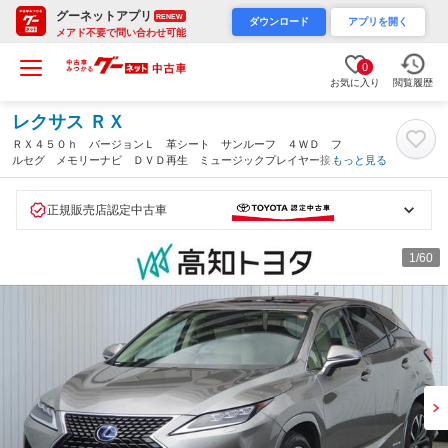
グーネットアプリ
RENEW
ダウンロード
アプリを開く
メアド不要で問い合わせ可能
0
お気に入り
閲覧履歴
レクサス ＲＸ
ＲＸ４５０ｈ バージョンＬ 革シート サンルーフ ４ＷＤ フ
ルセグ メモリーナビ ＤＶＤ再生 ミュージックプレイヤー接続
もっと見る
可 バックカメラ 衝突被害軽減システム ＥＴＣ ＬＥＤヘッド
ランプ ワンオーナー（高知県）
正規販売店認定中古車
1
/60