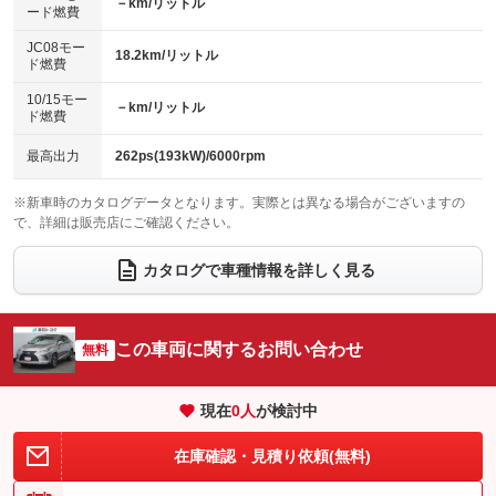
エアロ
スマートキー
－km/リットル
：装備なし
：装備あり
ード燃費
レンタカーアップ
展示・試乗車
：装備なし
：装備なし
ローダウン
ランフラットタイヤ
：装備なし
：装備なし
JC08モー
18.2km/リットル
ド燃費
電動格納ミラー
：装備なし
パワーシート
3列シート
：装備あり
：装備なし
10/15モー
装備略号／用語解説
－km/リットル
ド燃費
ベンチシート
フルフラットシート
：装備なし
：装備なし
チップアップシート
オットマン
最高出力
262ps(193kW)/6000rpm
：装備なし
：装備なし
電動格納サードシート
シートヒーター
：装備なし
：装備なし
※新車時のカタログデータとなります。実際とは異なる場合がございますの
で、詳細は販売店にご確認ください。
ウォークスルー
後席モニター
：装備なし
：装備なし
カタログで車種情報を詳しく見る
電動リアゲート
フロントカメラ
：装備なし
：装備なし
シートエアコン
全周囲カメラ
：装備なし
：装備なし
この車両に関するお問い合わせ
サイドカメラ
無料
ルーフレール
：装備なし
：装備なし
エアサスペンション
ヘッドライトウォッシャー
：装備なし
：装備なし
現在
0
人
が検討中
装備略号／用語解説
在庫確認・見積り依頼(無料)