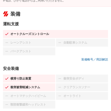
IP電話、ひかり電話からはご利用いただけません。
装備
運転支援
オートクルーズコントロール
：装備あり
レーンアシスト
自動駐車システム
：装備なし
：装備なし
パークアシスト
：装備なし
装備略号／用語解説
安全装備
横滑り防止装置
衝突安全ボディ
：装備あり
：装備なし
衝突被害軽減システム
クリアランスソナー
：装備あり
：装備なし
オートマチックハイビーム
オートライト
：装備なし
：装備なし
頸部衝撃緩和ヘッドレスト
：装備なし