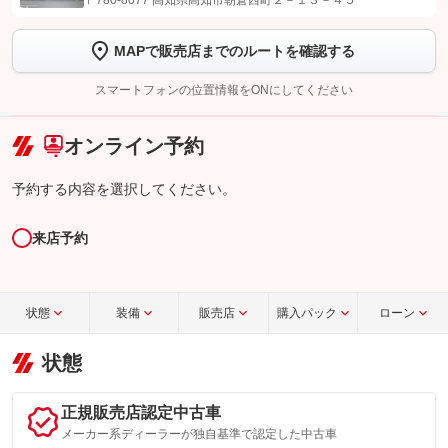
〒780-8077 高知県高知市朝倉西町２－１３－４５
します
MAPで販売店までのルートを確認する
【STEP2】
トーク画面で
ボタンをタップして問い合わせを
完了してください。
スマートフォンの位置情報をONにしてください
こちら
オンライン予約
予約する内容を選択してください。
来店予約
状態
装備
販売店
購入パック
ローン
状態
正規販売店認定中古車
メーカー系ディーラーが独自基準で認定した中古車