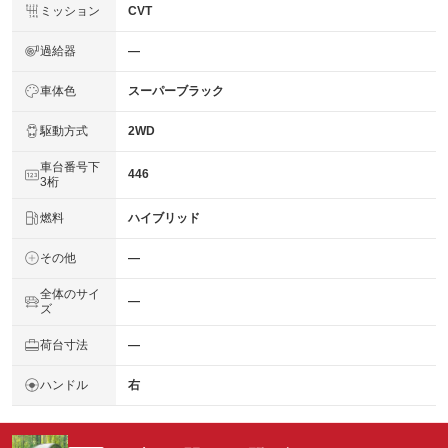
ミッション
CVT
過給器
―
車体色
スーパーブラック
駆動方式
2WD
車台番号下
446
3桁
燃料
ハイブリッド
その他
―
全体のサイ
―
ズ
荷台寸法
―
ハンドル
右