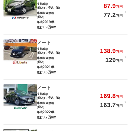
支払総額
87.9
万円
(税込)(リ済込・追)
車両本体価格
77.2
万円
(税込)
2019年
年式
1.9万km
走行
ノート
支払総額
138.9
万円
(税込)(リ済込・追)
車両本体価格
129
万円
(税込)
2021年
年式
3.6万km
走行
ノート
支払総額
169.8
万円
(税込)(リ済込・追)
車両本体価格
163.7
万円
(税込)
2022年
年式
3.7万km
走行