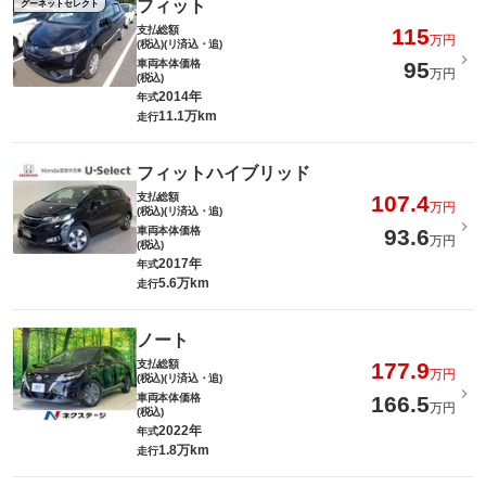
フィット
グーネットセレクト
支払総額
115
万円
(税込)(リ済込・追)
車両本体価格
95
万円
(税込)
2014年
年式
11.1万km
走行
フィットハイブリッド
支払総額
107.4
万円
(税込)(リ済込・追)
車両本体価格
93.6
万円
(税込)
2017年
年式
5.6万km
走行
ノート
支払総額
177.9
万円
(税込)(リ済込・追)
車両本体価格
166.5
万円
(税込)
2022年
年式
1.8万km
走行