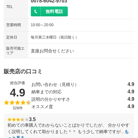
0078-6042-9703
TEL
無料電話
営業時間
10:00～20:00
定休日
毎月第三水曜日（祝日除く）
販売可能エ
直接お問合せください
リア
販売店の口コミ
総合評価
4.9
お問い合わせ（見積り）
（5点満点中）
4.9
4.9
納車までの対応
4.9
説明の分かりやすさ
4.9
オススメ度
328件
3.5
初めての車購入でわからないことばかりでしたが、 分かりやす
く説明してくれて助かりました＾＾ もう少しで納車ですが...
も