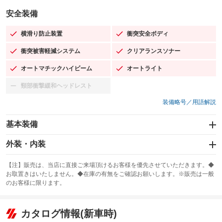
安全装備
横滑り防止装置
衝突安全ボディ
：装備あり
：装備あり
衝突被害軽減システム
クリアランスソナー
：装備あり
：装備あり
オートマチックハイビーム
オートライト
：装備あり
：装備あり
頸部衝撃緩和ヘッドレスト
：装備なし
装備略号／用語解説
基本装備
エアバッグ：運転席/助手席/サイド
外装・内装
：装備あり
スライドドア
カーナビ：メモリーナビ他
：装備なし
：装備あり
【注】販売は、当店に直接ご来場頂けるお客様を優先させていただきます。◆
お取置きはいたしません。◆在庫の有無をご確認お願いします。※販売は一般
サンルーフ
ABS
TV：フルセグ
：装備なし
：装備あり
：装備あり
のお客様に限ります。
エアコン
Wエアコン
オーディオ
：装備あり
：装備なし
：装備なし
リフトアップ
パワーステアリング
カタログ情報(新車時)
ビジュアル
：装備なし
：装備あり
：装備なし