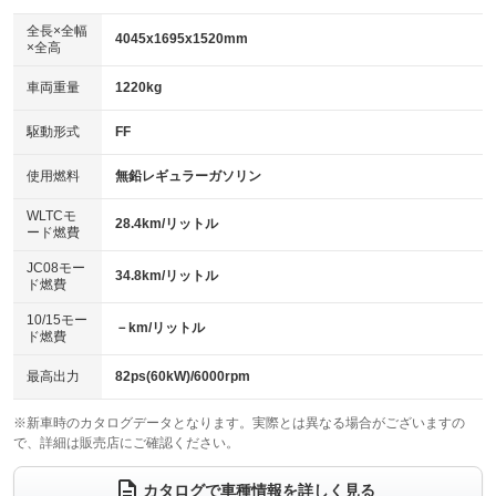
ダウンヒルアシストコントロール
アルミホイール：16インチ
：装備なし
：装備あり
全長×全幅
4045x1695x1520mm
×全高
パワーウィンドウ
盗難防止システム
革シート
ハーフレザーシート
：装備あり
：装備あり
：装備なし
：装備なし
車両重量
1220kg
アイドリングストップ
ドライブレコーダー
キーレス
LEDヘッドランプ
：装備なし
：装備あり
：装備あり
：装備あり
USB入力端子
Bluetooth接続
駆動形式
FF
HID(キセノンライト)
ポータブルナビ
：装備あり
：装備あり
：装備なし
：装備なし
100V電源
クリーンディーゼル
バックカメラ
ETC2.0
使用燃料
無鉛レギュラーガソリン
：装備なし
：装備なし
：装備あり
：装備あり
センターデフロック
エアロ
スマートキー
：装備なし
WLTCモ
：装備なし
：装備あり
28.4km/リットル
ード燃費
レンタカーアップ
展示・試乗車
ローダウン
ランフラットタイヤ
：装備なし
：装備なし
：装備なし
：装備なし
JC08モー
34.8km/リットル
ド燃費
電動格納ミラー
パワーシート
3列シート
：装備あり
：装備なし
：装備なし
10/15モー
装備略号／用語解説
－km/リットル
ベンチシート
フルフラットシート
ド燃費
：装備なし
：装備なし
チップアップシート
オットマン
：装備なし
：装備なし
最高出力
82ps(60kW)/6000rpm
電動格納サードシート
シートヒーター
：装備なし
：装備なし
※新車時のカタログデータとなります。実際とは異なる場合がございますの
で、詳細は販売店にご確認ください。
ウォークスルー
後席モニター
：装備なし
：装備なし
電動リアゲート
フロントカメラ
カタログで車種情報を詳しく見る
：装備なし
：装備あり