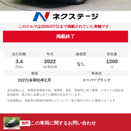
このクルマは2026/07/31まで掲載されていた車輛です。
掲載終了
走行距離
年式
修復歴
排気量
3.4
2022
1200
なし
万km
(令和4)年
cc
車検
車体色
2027(令和9)年2月
スーパーブラック
支払総額には、車両本体価格の他、保険料、税金、登録等に伴う費用、リサイクル預託金
相当額等、購入時に必要な全ての費用が含まれています。
当該価格は、登録等の時期や地域などについて一定の条件を付した価格になります。
この車両に関するお問い合わせ
無料