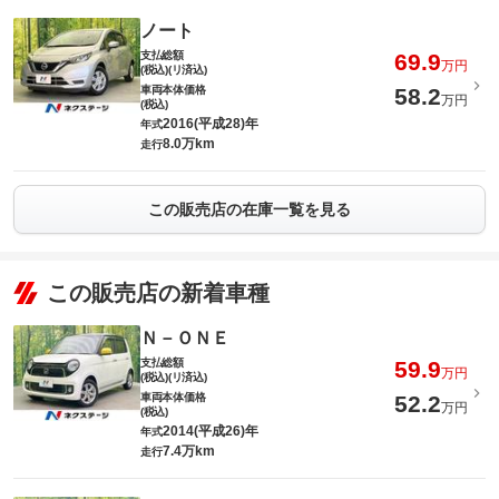
ノート
支払総額
69.9
万円
(税込)(リ済込)
車両本体価格
58.2
万円
(税込)
2016(平成28)年
年式
8.0万km
走行
この販売店の在庫一覧を見る
この販売店の新着車種
Ｎ－ＯＮＥ
支払総額
59.9
万円
(税込)(リ済込)
車両本体価格
52.2
万円
(税込)
2014(平成26)年
年式
7.4万km
走行