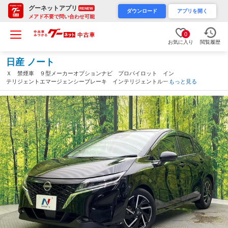
グーネットアプリ
RENEW
ダウンロード
アプリを開く
メアド不要で問い合わせ可能
0
お気に入り
閲覧履歴
日産 ノート
Ｘ 禁煙車 ９型メーカーオプションナビ プロパイロット イン
テリジェントエマージェンシーブレーキ インテリジェントルーム
もっと見る
ミラー ＡＰＰＬＥＣＡＲＰＬＡＹ ＯＰ１６インチアルミホイー
ル フルセグ ＥＴＣ（愛媛県）