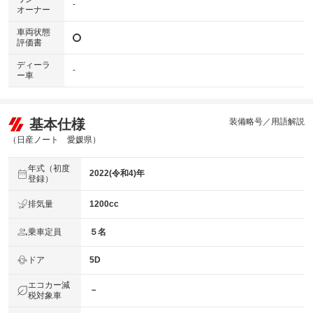
-
オーナー
車両状態
評価書
ディーラ
-
ー車
基本仕様
装備略号／用語解説
（日産ノート 愛媛県）
年式（初度
2022(令和4)年
登録）
排気量
1200cc
乗車定員
５名
ドア
5D
エコカー減
－
税対象車