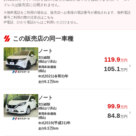
ドレスは販売店に公開されません。
※無料電話をご利用の場合は、販売店へお客様の電話番号が通知されます。無料電話
番号ご利用の際の注意点は
こちら
IP電話、ひかり電話からはご利用いただけません。
この販売店の同一車種
ノート
支払総額
119.9
万円
(税込)(リ済込)
車両本体価格
105.1
万円
(税込)
2021(令和3)年
年式
6.1万km
走行
ノート
支払総額
99.9
万円
(税込)(リ済込)
車両本体価格
84.8
万円
(税込)
2019(平成31)年
年式
6.5万km
走行