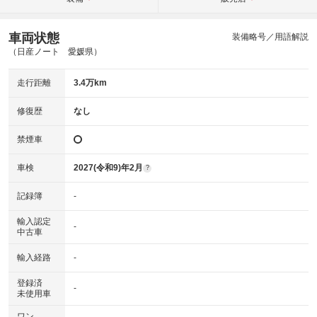
車両状態
装備略号／用語解説
（日産ノート 愛媛県）
走行距離
3.4万km
修復歴
なし
禁煙車
車検
2027(令和9)年2月
?
記録簿
-
輸入認定
-
中古車
輸入経路
-
登録済
-
未使用車
ワン