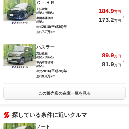
Ｃ－ＨＲ
支払総額
184.9
万円
(税込)(リ済込)
車両本体価格
173.2
万円
(税込)
2018(平成30)年
年式
7.7万km
走行
ハスラー
支払総額
89.9
万円
(税込)(リ済込)
車両本体価格
81.9
万円
(税込)
2016(平成28)年
年式
9.4万km
走行
この販売店の在庫一覧を見る
探している条件に近いクルマ
ノート