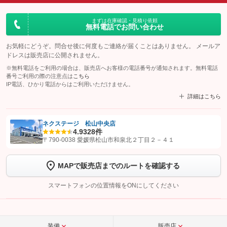
まずは在庫確認・見積り依頼
無料電話でお問い合わせ
お気軽にどうぞ。問合せ後に何度もご連絡が届くことはありません。 メールア
ドレスは販売店に公開されません。
※無料電話をご利用の場合は、販売店へお客様の電話番号が通知されます。無料電話
番号ご利用の際の注意点は
こちら
IP電話、ひかり電話からはご利用いただけません。
詳細はこちら
ネクステージ 松山中央店
4.9
328件
【STEP1】
認証画面でグーネットを友だち追加してから「許可する」ボタンを押
〒790-0038 愛媛県松山市和泉北２丁目２－４１
します
MAPで販売店までのルートを確認する
【STEP2】
トーク画面で
ボタンをタップして問い合わせを
完了してください。
スマートフォンの位置情報をONにしてください
こちら
装備
販売店