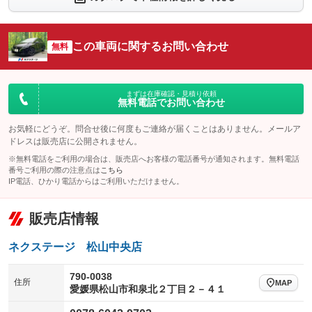
シートエアコン
全周囲カメラ
：装備なし
：装備あり
サイドカメラ
ルーフレール
この車両に関するお問い合わせ
：装備あり
無料
：装備なし
エアサスペンション
ヘッドライトウォッシャー
：装備なし
：装備なし
装備略号／用語解説
まずは在庫確認・見積り依頼
無料電話でお問い合わせ
お気軽にどうぞ。問合せ後に何度もご連絡が届くことはありません。メールア
ドレスは販売店に公開されません。
※無料電話をご利用の場合は、販売店へお客様の電話番号が通知されます。無料電話
番号ご利用の際の注意点は
こちら
IP電話、ひかり電話からはご利用いただけません。
販売店情報
ネクステージ 松山中央店
790-0038
住所
MAP
愛媛県松山市和泉北２丁目２－４１