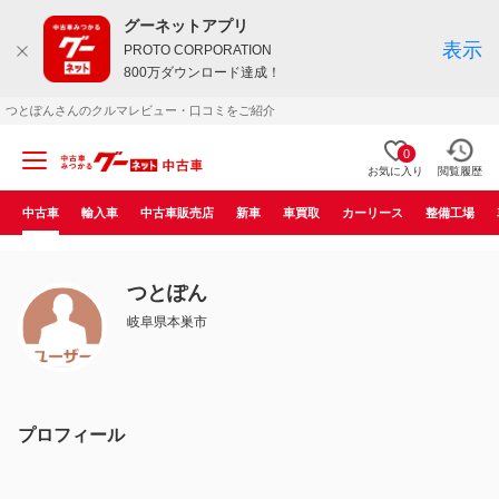
グーネットアプリ
表示
PROTO CORPORATION
800万ダウンロード達成！
つとぽんさんのクルマレビュー・口コミをご紹介
0
お気に入り
閲覧履歴
中古車
輸入車
中古車販売店
新車
車買取
カーリース
整備工場
つとぽん
岐阜県本巣市
プロフィール