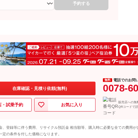
予約する
電話でのお問
無料
0078-6
在庫確認・見積り依頼(無料)
販売店への無
店・試乗予約
お気に入り
QRコードで
金、登録等に伴う費用、リサイクル預託金 相当額等、購入時に必要な全ての費用が
一定の条件を付した価格になります。