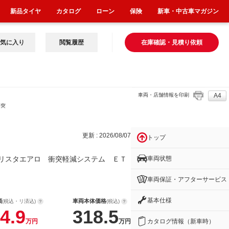
新品タイヤ
カタログ
ローン
保険
新車・中古車マガジン
気に入り
閲覧履歴
在庫確認・見積り依頼
車両・店舗情報を印刷
A4
衝突
更新 : 2026/08/07
トップ
車両状態
リスタエアロ 衝突軽減システム ＥＴ
車両保証・アフターサービス
基本仕様
額
車両本体価格
(税込・リ済込)
(税込)
4.9
318.5
カタログ情報（新車時）
万円
万円