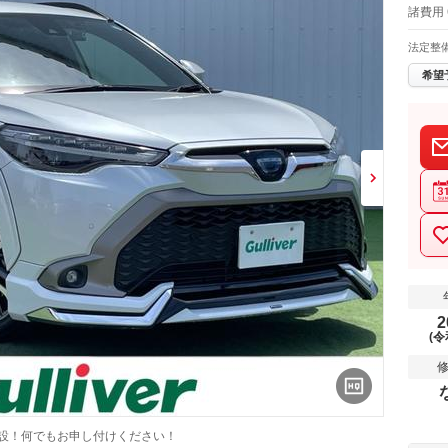
諸費用 
法定整
希望
2
(令
併設！何でもお申し付けください！