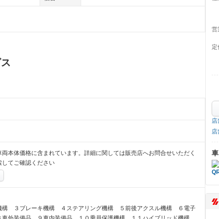
営
定
ビス
店
店
車
車両本体価格に含まれています。詳細に関しては販売店へお問合せいただく
索してご確認ください
機構 ３ブレーキ機構 ４ステアリング機構 ５前後アクスル機構 ６電子
８車外装備品 ９車内装備品 １０乗員保護機構 １１ハイブリッド機構