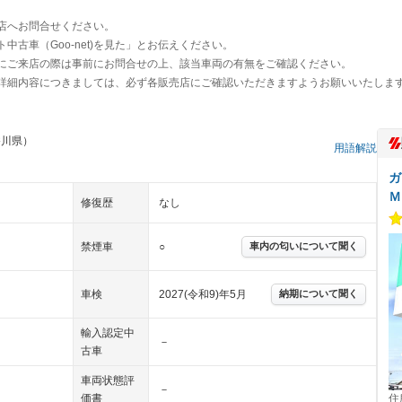
店へお問合せください。
古車（Goo-net)を見た」とお伝えください。
にご来店の際は事前にお問合せの上、該当車両の有無をご確認ください。
詳細内容につきましては、必ず各販売店にご確認いただきますようお願いいたしま
香川県）
用語解説
ガ
Ｍ
修復歴
なし
禁煙車
○
車内の匂いについて聞く
車検
2027(令和9)年5月
納期について聞く
輸入認定中
－
古車
車両状態評
－
価書
住