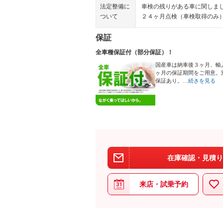
法定整備に
車検の残りがある車に関しま
ついて
２４ヶ月点検（車検取得のみ
保証
全車種保証付（部分保証）！
国産車は納車後３ヶ月、輸
ヶ月の保証期間をご用意。
保証あり。
…続きを見る
在庫確認・見積り
来店・試乗予約