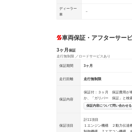
ディーラー
－
車
車両保証・アフターサー
3ヶ月
保証
走行無制限 ／ロードサービスあり
保証期間
3ヶ月
走行距離
走行無制限
保証付：３ヶ月 保証費用が
か、「ガリバー 保証」と検
保証内容
保証内容について問い合わせる
計11項目
保証項目
１エンジン機構 ２動力伝達
制御機構 ７エアコン機構 