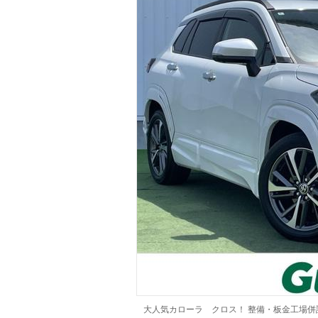
マガジン
車カタログ
自動車ローン
保険
レビュー
価格相場
教習所
用語集
大人気カローラ クロス！ 整備・板金工場