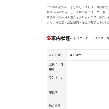
この車の品質等、より詳しい情報は、直接販売
販売店への問合わせ・来店の際には「グーネット中
商談中・売約済の場合もありますので、販売店
また、修復歴・法定整備・保証の有無ならびに
車両状態
（トヨタ カローラクロス 
走行距離
3.6万km
登録済未使
－
用車
ワンオーナ
－
ー
記録簿
－
輸入経路
－