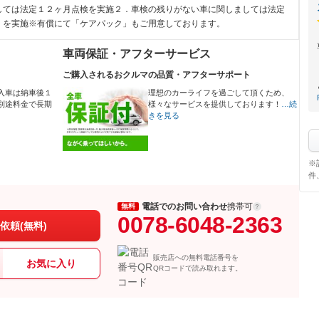
しては法定１２ヶ月点検を実施２．車検の残りがない車に関しましては法定
）を実施※有償にて「ケアパック」もご用意しております。
車両保証・アフターサービス
ご購入されるおクルマの品質・アフターサポート
入車は納車後１
理想のカーライフを過ごして頂くため、
別途料金で長期
様々なサービスを提供しております！
…続
きを見る
※
件
電話でのお問い合わせ
携帯可
無料
0078-6048-2363
依頼(無料)
販売店への無料電話番号を
お気に入り
QRコードで読み取れます。