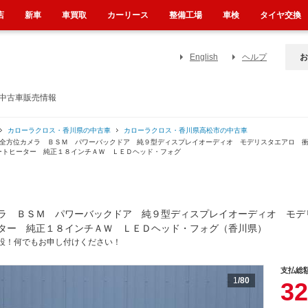
店
新車
車買取
カーリース
整備工場
車検
タイヤ交換
English
ヘルプ
お
の中古車販売情報
カローラクロス・香川県の中古車
カローラクロス・香川県高松市の中古車
 全方位カメラ ＢＳＭ パワーバックドア 純９型ディスプレイオーディオ モデリスタエアロ 
トヒーター 純正１８インチＡＷ ＬＥＤヘッド・フォグ
ラ ＢＳＭ パワーバックドア 純９型ディスプレイオーディオ モデ
ター 純正１８インチＡＷ ＬＥＤヘッド・フォグ（香川県）
設！何でもお申し付けください！
支払総
1
/80
32