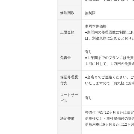
修理回数
無制限
車両本体価格
上限金額
●期間内の修理回数に制限は
は、別途規約に定めるとおり
有り
免責金
●１年間までのプランには免
１回に対して、１万円の免責
保証修理受
●当店までご連絡ください。
付先
いたしますので、お気軽にお
ロードサー
有り
ビス
整備付 法定12ヶ月または法定
法定整備
※車検なし・車検整備付の場合
※商用車は6ヶ月または12ヶ