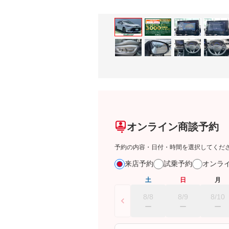
オンライン商談予約
予約の内容・日付・時間を選択してくだ
来店予約
試乗予約
オンラ
土
日
月
8/8
8/9
8/10