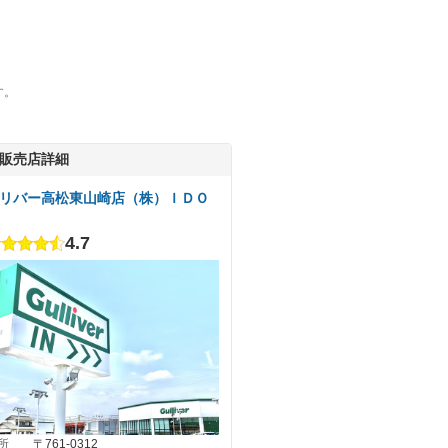
す。
販売店詳細
リバー高松東山崎店（株）ＩＤＯ
4.7
所
〒761-0312