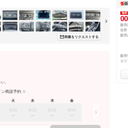
無料
00
販売
住所
販売
画像をリクエストする
販売
エリ
さい。
イン商談予約
火
水
木
金
8/11
8/12
8/13
8/14