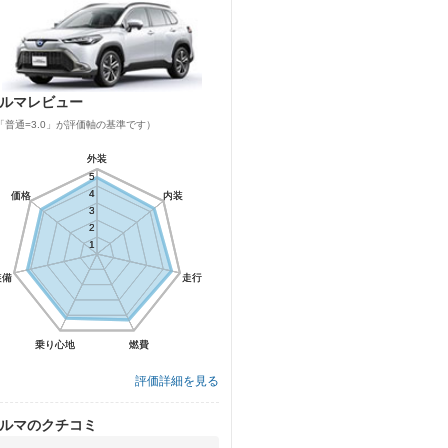
ルマレビュー
「普通=3.0」が評価軸の基準です）
外装
外装
5
5
4
4
価格
価格
内装
内装
3
3
2
2
1
1
装備
装備
走行
走行
乗り心地
乗り心地
燃費
燃費
評価詳細を見る
ルマのクチコミ