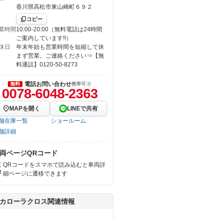
香川県高松市東山崎町６９２
コピー
業時間
10:00-20:00（無料電話は24時間
ご案内しています!!）
休日
年末年始も営業時間を短縮して休
まず営業。ご連絡ください⇒【無
料通話】0120-50-8273
電話お問い合わせ
無料
携帯可
0078-6048-2363
MAPを開く
LINEで共有
舗在庫一覧
ショールーム
舗詳細
両ページQRコード
QRコードをスマホで読み込むと車両詳
細ページに遷移できます
カローラクロス関連情報