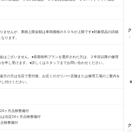
ク
ありませんが、累積上限金額は車両価格の５０％が上限です●対象部品の詳細
（
となります。
責金はございません。●長期有料プランを選択された方は、２年目以降の修理
金を申し受けます。●詳しくはスタッフまでお問い合わせください。
ご遠方の方は当店で受付後、お近くのガリバー店舗または修理工場のご案内を
申し付けください。
24ヶ月点検整備付
は法定24ヶ月点検整備付
月点検整備付
ク