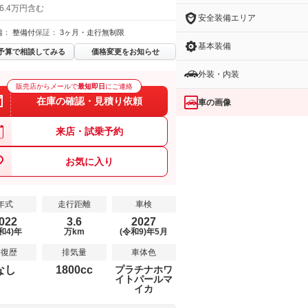
6.4万円含む
安全装備エリア
備：
整備付
保証：
3ヶ月・走行無制限
基本装備
予算で相談してみる
価格変更をお知らせ
外装・内装
販売店からメールで
最短即日
にご連絡
在庫の確認・見積り依頼
車の画像
来店・試乗予約
お気に入り
年式
走行距離
車検
022
3.6
2027
和4)年
万km
(令和9)年5月
修復歴
排気量
車体色
なし
1800cc
プラチナホワ
イトパールマ
イカ