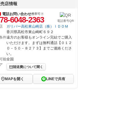
販売店情報
電話お問い合わせ
携帯可
78-6048-2363
電話番号QR
店
ガリバー高松東山崎店（株）ＩＤＯＭ
香川県高松市東山崎町６９２
条件
遠方のお客様もオンライン完結でご購入
いただけます。まずは無料通話【０１２
０－５０－８２７３】までご連絡くださ
い。
可能
全国
ア
陸送費について聞く
MAPを開く
LINEで共有