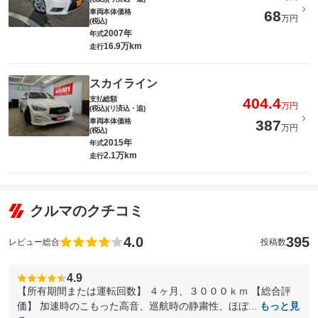
車両本体価格
68
万円
(税込)
2007年
年式
16.9万km
走行
スカイライン
支払総額
404.4
万円
(税込)(リ済込・追)
車両本体価格
387
万円
(税込)
2015年
年式
2.1万km
走行
クルマのクチコミ
4.0
395
レビュー総合
投稿数
4.9
【所有期間または運転回数】 ４ヶ月、３０００ｋｍ 【総合評
価】 加速時のこもった高音、巡航時の静粛性、ほぼ...
もっと見