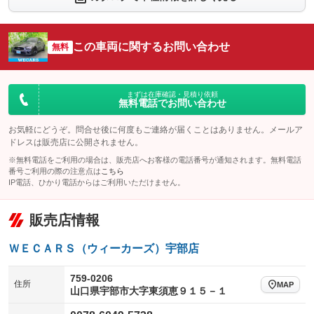
シートエアコン
全周囲カメラ
：装備なし
：装備なし
サイドカメラ
ルーフレール
この車両に関するお問い合わせ
：装備あり
無料
：装備なし
エアサスペンション
ヘッドライトウォッシャー
：装備なし
：装備なし
装備略号／用語解説
まずは在庫確認・見積り依頼
無料電話でお問い合わせ
お気軽にどうぞ。問合せ後に何度もご連絡が届くことはありません。メールア
ドレスは販売店に公開されません。
※無料電話をご利用の場合は、販売店へお客様の電話番号が通知されます。無料電話
番号ご利用の際の注意点は
こちら
IP電話、ひかり電話からはご利用いただけません。
販売店情報
ＷＥＣＡＲＳ（ウィーカーズ）宇部店
759-0206
住所
MAP
山口県宇部市大字東須恵９１５－１