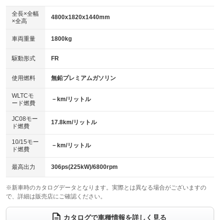
ダウンヒルアシストコントロール
アルミホイール：19インチ
：装備なし
：装備あり
全長×全幅
4800x1820x1440mm
×全高
パワーウィンドウ
盗難防止システム
革シート
ハーフレザーシート
：装備あり
：装備あり
：装備なし
：装備なし
車両重量
1800kg
アイドリングストップ
ドライブレコーダー
キーレス
LEDヘッドランプ
：装備あり
：装備あり
：装備あり
：装備あり
USB入力端子
Bluetooth接続
駆動形式
FR
HID(キセノンライト)
ポータブルナビ
：装備なし
：装備あり
：装備なし
：装備なし
100V電源
クリーンディーゼル
バックカメラ
ETC
使用燃料
無鉛プレミアムガソリン
：装備なし
：装備なし
：装備あり
：装備あり
センターデフロック
エアロ
スマートキー
：装備なし
WLTCモ
：装備なし
：装備なし
－km/リットル
ード燃費
レンタカーアップ
展示・試乗車
ローダウン
ランフラットタイヤ
：装備なし
：装備なし
：装備なし
：装備なし
JC08モー
17.8km/リットル
ド燃費
電動格納ミラー
パワーシート
3列シート
：装備なし
：装備あり
：装備なし
10/15モー
装備略号／用語解説
－km/リットル
ベンチシート
フルフラットシート
ド燃費
：装備なし
：装備なし
チップアップシート
オットマン
：装備なし
：装備なし
最高出力
306ps(225kW)/6800rpm
電動格納サードシート
シートヒーター
：装備なし
：装備あり
※新車時のカタログデータとなります。実際とは異なる場合がございますの
で、詳細は販売店にご確認ください。
ウォークスルー
後席モニター
：装備なし
：装備なし
電動リアゲート
フロントカメラ
カタログで車種情報を詳しく見る
：装備なし
：装備あり