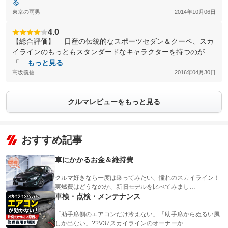
る
東京の雨男
2014年10月06日
4.0
【総合評価】 日産の伝統的なスポーツセダン＆クーペ、スカ
イラインのもっともスタンダードなキャラクターを持つのが
「...
もっと見る
高坂義信
2016年04月30日
クルマレビューをもっと見る
おすすめ記事
車にかかるお金＆維持費
クルマ好きなら一度は乗ってみたい、憧れのスカイライン！
実燃費はどうなのか、新旧モデルを比べてみまし…
車検・点検・メンテナンス
「助手席側のエアコンだけ冷えない」「助手席からぬるい風
しか出ない」??V37スカイラインのオーナーか…