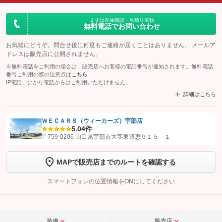
まずは在庫確認・見積り依頼
無料電話でお問い合わせ
お気軽にどうぞ。問合せ後に何度もご連絡が届くことはありません。 メールア
ドレスは販売店に公開されません。
※無料電話をご利用の場合は、販売店へお客様の電話番号が通知されます。無料電話
番号ご利用の際の注意点は
こちら
IP電話、ひかり電話からはご利用いただけません。
詳細はこちら
ＷＥＣＡＲＳ（ウィーカーズ）宇部店
5.0
4件
【STEP1】
認証画面でグーネットを友だち追加してから「許可する」ボタンを押
〒759-0206 山口県宇部市大字東須恵９１５－１
します
MAPで販売店までのルートを確認する
【STEP2】
トーク画面で
ボタンをタップして問い合わせを
完了してください。
スマートフォンの位置情報をONにしてください
こちら
装備
販売店