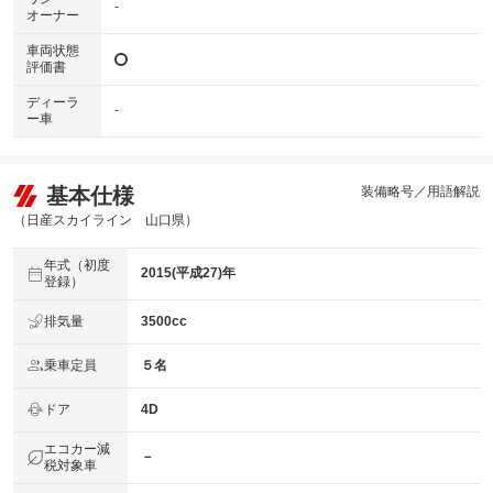
-
オーナー
車両状態
評価書
ディーラ
-
ー車
基本仕様
装備略号／用語解説
（日産スカイライン 山口県）
年式（初度
2015(平成27)年
登録）
排気量
3500cc
乗車定員
５名
ドア
4D
エコカー減
－
税対象車