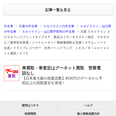
記事一覧を見る
中古車
日産の中古車
スカイラインの中古車
スカイライン・山口県
の中古車
スカイライン・山口県宇部市の中古車
日産 スカイライン ３
５０ＧＴハイブリッドタイプＳＰ 新品タイヤ／ＢＯＳＥ／純正 ＨＤＤナ
ビ／衝突安全装置／シートヒーター／車線逸脱防止支援システム／シート
合皮／ドライブレコーダー 社外／ヘッドランプ ＬＥＤ／Ｂｌｕｅｔｏｏ
ｔｈ接続／ＥＴＣ
車買取・車査定はグーネット買取 営業電
話なし
【日本最大級の加盟店数】約30万のデータから予
想以上の高額査定を実現！
質問はコチラ
ヘルプ
推奨環境
個人情報保護方針