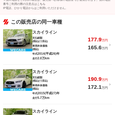
番号ご利用の際の注意点は
こちら
IP電話、ひかり電話からはご利用いただけません。
この販売店の同一車種
スカイライン
支払総額
177.9
万円
(税込)(リ済込)
車両本体価格
165.6
万円
(税込)
2014(平成26)年
年式
2.0万km
走行
スカイライン
支払総額
190.9
万円
(税込)(リ済込)
車両本体価格
172.1
万円
(税込)
2015(平成27)年
年式
5.7万km
走行
スカイライン