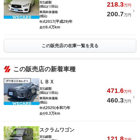
支払総額
218.3
万円
(税込)(リ済込)
車両本体価格
200.7
万円
(税込)
2017(平成29)年
年式
6.4万km
走行
この販売店の在庫一覧を見る
この販売店の新着車種
ＬＢＸ
グーネットセレクト
支払総額
471.6
万円
(税込)(リ済込)
車両本体価格
460.3
万円
(税込)
2025(令和7)年
年式
0.3万km
走行
スクラムワゴン
支払総額
121.8
万円