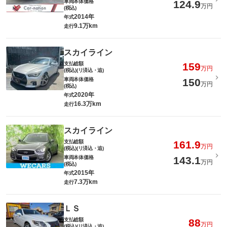
車両本体価格
124.9
万円
(税込)
2014年
年式
9.1万km
走行
スカイライン
支払総額
159
万円
(税込)(リ済込・追)
車両本体価格
150
万円
(税込)
2020年
年式
16.3万km
走行
スカイライン
支払総額
161.9
万円
(税込)(リ済込・追)
車両本体価格
143.1
万円
(税込)
2015年
年式
7.3万km
走行
ＬＳ
支払総額
88
万円
(税込)(リ済込・追)