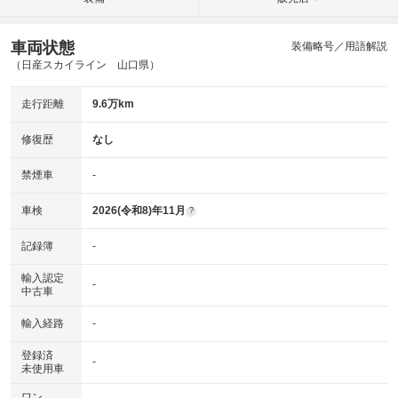
車両状態
装備略号／用語解説
（日産スカイライン 山口県）
走行距離
9.6万km
修復歴
なし
禁煙車
-
車検
2026(令和8)年11月
?
記録簿
-
輸入認定
-
中古車
輸入経路
-
登録済
-
未使用車
ワン