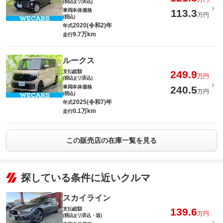
(税込)(リ済込)
車両本体価格
113.3
万円
(税込)
2020(令和2)年
年式
9.7万km
走行
ルークス
支払総額
249.9
万円
(税込)(リ済込)
車両本体価格
240.5
万円
(税込)
2025(令和7)年
年式
0.1万km
走行
この販売店の在庫一覧を見る
探している条件に近いクルマ
スカイライン
支払総額
139.6
万円
(税込)(リ済込・追)