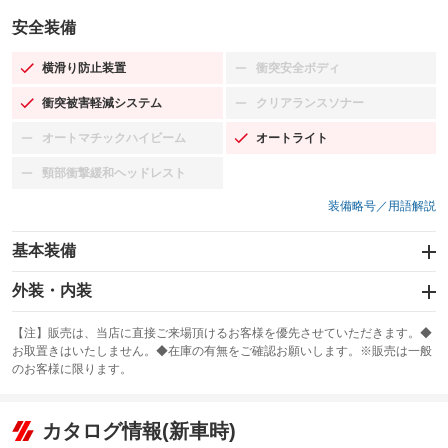
安全装備
横滑り防止装置
衝突安全ボディ
：装備あり
：装備なし
衝突被害軽減システム
クリアランスソナー
：装備あり
：装備なし
オートマチックハイビーム
オートライト
：装備なし
：装備あり
頸部衝撃緩和ヘッドレスト
：装備なし
装備略号／用語解説
基本装備
エアバッグ：運転席/助手席/サイド
外装・内装
：装備あり
スライドドア
カーナビ：HDDナビ
：装備なし
：装備あり
【注】販売は、当店に直接ご来場頂けるお客様を優先させていただきます。◆
お取置きはいたしません。◆在庫の有無をご確認お願いします。※販売は一般
サンルーフ
ABS
TV
：装備なし
：装備あり
：装備なし
のお客様に限ります。
エアコン
Wエアコン
オーディオ
：装備あり
：装備なし
：装備なし
リフトアップ
パワーステアリング
カタログ情報(新車時)
ビジュアル：-／DVD再生
：装備なし
：装備あり
：装備あり