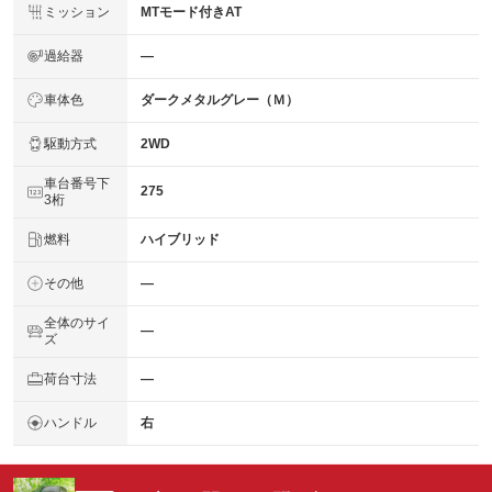
ミッション
MTモード付きAT
過給器
―
車体色
ダークメタルグレー（Ｍ）
駆動方式
2WD
車台番号下
275
3桁
燃料
ハイブリッド
その他
―
全体のサイ
―
ズ
荷台寸法
―
ハンドル
右