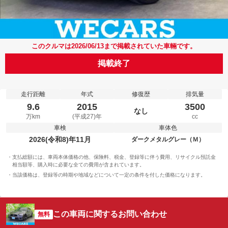
このクルマは2026/06/13まで掲載されていた車輛です。
掲載終了
走行距離
年式
修復歴
排気量
9.6
2015
3500
なし
万km
(平成27)年
cc
車検
車体色
2026(令和8)年11月
ダークメタルグレー（Ｍ）
支払総額には、車両本体価格の他、保険料、税金、登録等に伴う費用、リサイクル預託金
相当額等、購入時に必要な全ての費用が含まれています。
当該価格は、登録等の時期や地域などについて一定の条件を付した価格になります。
この車両に関するお問い合わせ
無料