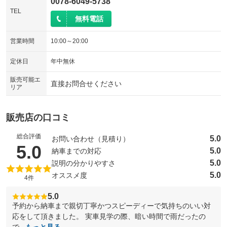
0078-6049-5738
TEL
無料電話
営業時間
10:00～20:00
定休日
年中無休
販売可能エ
直接お問合せください
リア
販売店の口コミ
総合評価
5.0
お問い合わせ（見積り）
（5点満点中）
5.0
5.0
納車までの対応
5.0
説明の分かりやすさ
5.0
オススメ度
4件
5.0
予約から納車まで親切丁寧かつスピーディーで気持ちのいい対
応をして頂きました。 実車見学の際、暗い時間で雨だったの