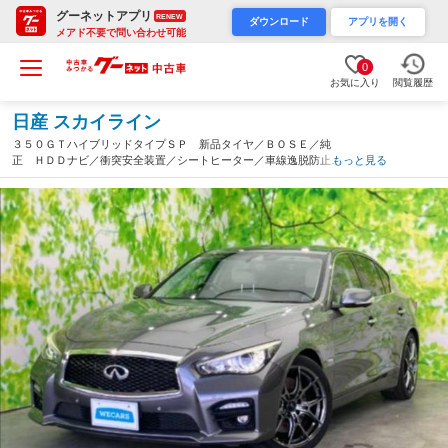
グーネットアプリ
RENEW
ダウンロード
アプリを開く
メアド不要で問い合わせ可能
0
お気に入り
閲覧履歴
日産 スカイライン
３５０ＧＴハイブリッドタイプＳＰ 新品タイヤ／ＢＯＳＥ／純
正 ＨＤＤナビ／衝突安全装置／シートヒーター／車線逸脱防止支
もっと見る
援システム／シート 合皮／ドライブレコーダー 社外／ヘッドラ
ンプ ＬＥＤ／Ｂｌｕｅｔｏｏｔｈ接続／ＥＴＣ（山口県）