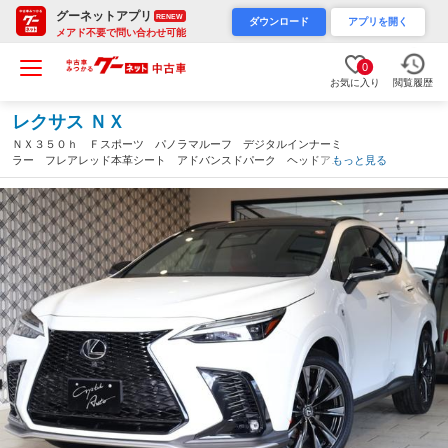
グーネットアプリ
RENEW
ダウンロード
アプリを開く
メアド不要で問い合わせ可能
0
お気に入り
閲覧履歴
レクサス ＮＸ
ＮＸ３５０ｈ Ｆスポーツ パノラマルーフ デジタルインナーミ
ラー フレアレッド本革シート アドバンスドパーク ヘッドアッ
もっと見る
プディスプレイ オレンジキャリパー 純正ナビＴＶ パノラミッ
クビューモニタ パワーバックドア 前後ドラレコ（岡山県）