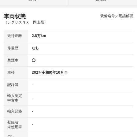
車両状態
装備略号／用語解説
（レクサスＮＸ 岡山県）
走行距離
2.8万km
修復歴
なし
禁煙車
車検
2027(令和9)年10月
?
記録簿
-
輸入認定
-
中古車
輸入経路
-
登録済
-
未使用車
ワン