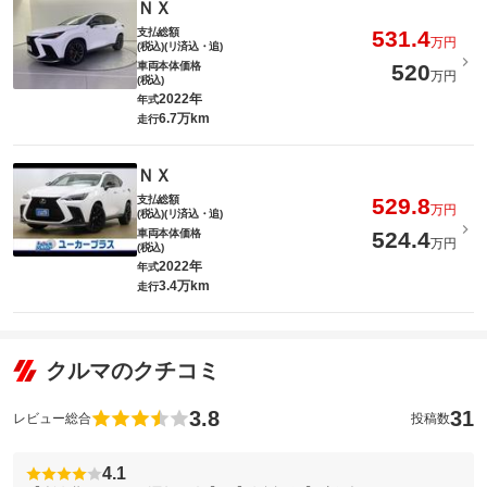
ＮＸ
支払総額
531.4
万円
(税込)(リ済込・追)
車両本体価格
520
万円
(税込)
2022年
年式
6.7万km
走行
ＮＸ
支払総額
529.8
万円
(税込)(リ済込・追)
車両本体価格
524.4
万円
(税込)
2022年
年式
3.4万km
走行
クルマのクチコミ
3.8
31
レビュー総合
投稿数
4.1