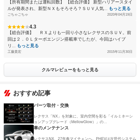
【所有期間または運転回数】 【総合評価】 新型ハリアースタイ
ルが発表され、新型ＮＸもそろそろ？ＳＵＶ人気...
もっと見る
ごちゃごちゃ
2020年04月19日
4.3
【総合評価】 ＲＸよりも一回り小さなレクサスのＳＵＶ。前
回は２．０Ｌターボエンジン搭載車でしたが、今回はハイブ
リ...
もっと見る
工藤貴宏
2015年11月30日
クルマレビューをもっと見る
おすすめ記事
パーツ取付・交換
レクサス「NX」を対象に、室内空間を彩る「イルミネーシ
ョンアップグレード（MellowGlow）」の…
車のメンテナンス
レクサスNX、27年春マイチェンへ。PHEVは次世代システム