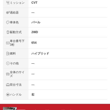
ミッション
CVT
過給器
―
車体色
パール
駆動方式
2WD
車台番号下
654
3桁
燃料
ハイブリッド
その他
―
全体のサイ
―
ズ
荷台寸法
―
ハンドル
右