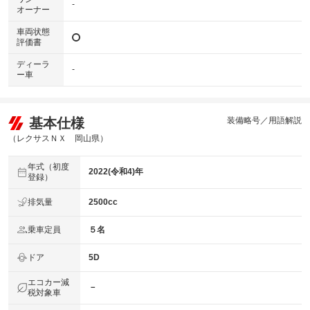
-
オーナー
車両状態
評価書
ディーラ
-
ー車
基本仕様
装備略号／用語解説
（レクサスＮＸ 岡山県）
年式（初度
2022(令和4)年
登録）
排気量
2500cc
乗車定員
５名
ドア
5D
エコカー減
－
税対象車