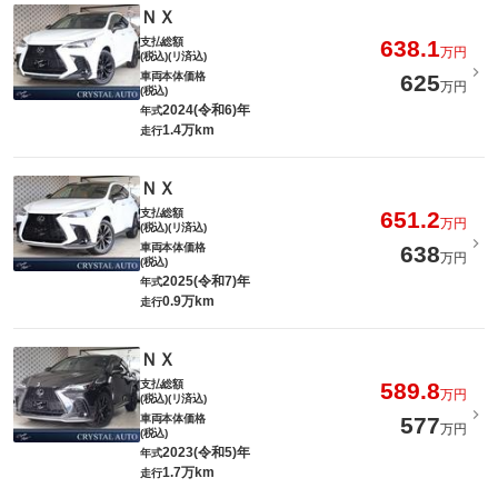
ＮＸ
支払総額
638.1
万円
(税込)(リ済込)
車両本体価格
625
万円
(税込)
2024(令和6)年
年式
1.4万km
走行
ＮＸ
支払総額
651.2
万円
(税込)(リ済込)
車両本体価格
638
万円
(税込)
2025(令和7)年
年式
0.9万km
走行
ＮＸ
支払総額
589.8
万円
(税込)(リ済込)
車両本体価格
577
万円
(税込)
2023(令和5)年
年式
1.7万km
走行