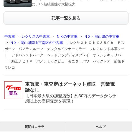
に、EV航続距離が大幅拡大
記事一覧を見る
中古車
レクサスの中古車
ＮＸの中古車
ＮＸ・岡山県の中古車
ＮＸ・岡山県岡山市南区の中古車
レクサス ＮＸ ＮＸ３５０ｈ Ｆス
ポーツ パノラマルーフ デジタルインナーミラー フレアレッド本革シー
ト アドバンスドパーク ヘッドアップディスプレイ オレンジキャリパ
ー 純正ナビＴＶ パノラミックビューモニタ パワーバックドア 前後ド
ラレコ
車買取・車査定はグーネット買取 営業電
話なし
【日本最大級の加盟店数】約30万のデータから予
想以上の高額査定を実現！
質問はコチラ
ヘルプ