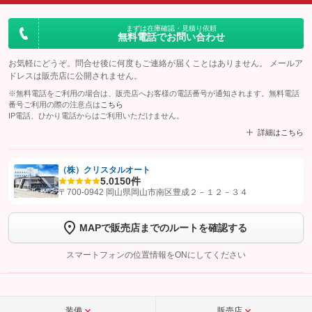
まずは在庫確認・見積り依頼
無料電話でお問い合わせ
お気軽にどうぞ。問合せ後に何度もご連絡が届くことはありません。 メールア
ドレスは販売店に公開されません。
※無料電話をご利用の場合は、販売店へお客様の電話番号が通知されます。無料電話
番号ご利用の際の注意点は
こちら
IP電話、ひかり電話からはご利用いただけません。
詳細はこちら
（株）クリスタルオート
5.0
150件
【STEP1】
認証画面でグーネットを友だち追加してから「許可する」ボタンを押
〒700-0942 岡山県岡山市南区豊成２－１２－３４
します
MAPで販売店までのルートを確認する
【STEP2】
トーク画面で
ボタンをタップして問い合わせを
完了してください。
スマートフォンの位置情報をONにしてください
こちら
装備
販売店