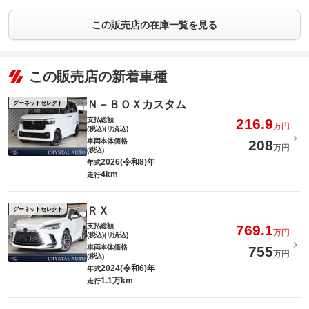
この販売店の在庫一覧を見る
この販売店の新着車種
Ｎ－ＢＯＸカスタム
グーネットセレクト
支払総額
216.9
万円
(税込)(リ済込)
車両本体価格
208
万円
(税込)
2026(令和8)年
年式
4km
走行
ＲＸ
グーネットセレクト
支払総額
769.1
万円
(税込)(リ済込)
車両本体価格
755
万円
(税込)
2024(令和6)年
年式
1.1万km
走行