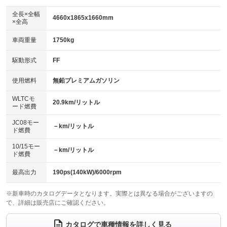
ダウンヒルアシストコントロール
アルミホイール：アルミホイール
：装備なし
：装備あり
全長×全幅
4660x1865x1660mm
×全高
パワーウィンドウ
盗難防止システム
革シート
ハーフレザーシート
：装備あり
：装備あり
：装備あり
：装備なし
車両重量
1750kg
アイドリングストップ
ドライブレコーダー
キーレス
LEDヘッドランプ
：装備あり
：装備あり
：装備あり
：装備あり
USB入力端子
Bluetooth接続
駆動形式
FF
HID(キセノンライト)
ポータブルナビ
：装備あり
：装備あり
：装備なし
：装備なし
100V電源
クリーンディーゼル
バックカメラ
ETC2.0
使用燃料
無鉛プレミアムガソリン
：装備なし
：装備なし
：装備あり
：装備あり
センターデフロック
エアロ
スマートキー
：装備なし
WLTCモ
：装備なし
：装備あり
20.9km/リットル
ード燃費
レンタカーアップ
展示・試乗車
ローダウン
ランフラットタイヤ
：装備なし
：装備なし
：装備なし
：装備なし
JC08モー
－km/リットル
ド燃費
電動格納ミラー
パワーシート
3列シート
：装備あり
：装備あり
：装備なし
10/15モー
装備略号／用語解説
－km/リットル
ベンチシート
フルフラットシート
ド燃費
：装備なし
：装備なし
チップアップシート
オットマン
：装備なし
：装備なし
最高出力
190ps(140kW)/6000rpm
電動格納サードシート
シートヒーター
：装備なし
：装備あり
※新車時のカタログデータとなります。実際とは異なる場合がございますの
で、詳細は販売店にご確認ください。
ウォークスルー
後席モニター
：装備なし
：装備なし
電動リアゲート
フロントカメラ
カタログで車種情報を詳しく見る
：装備あり
：装備なし