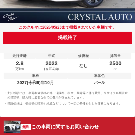
このクルマは2026/05/23まで掲載されていた車輛です。
掲載終了
走行距離
年式
修復歴
排気量
2.8
2022
2500
なし
万km
(令和4)年
cc
車検
車体色
2027(令和9)年10月
パール
支払総額には、車両本体価格の他、保険料、税金、登録等に伴う費用、リサイクル預託金
相当額等、購入時に必要な全ての費用が含まれています。
当該価格は、登録等の時期や地域などについて一定の条件を付した価格になります。
この車両に関するお問い合わせ
無料