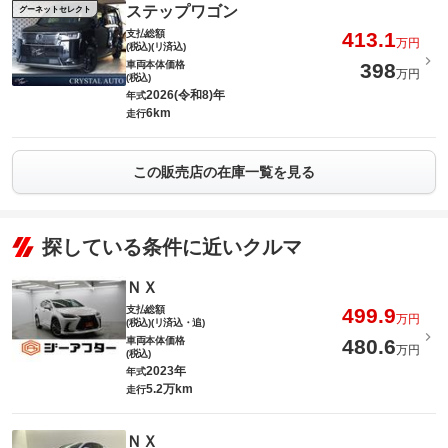
ステップワゴン
グーネットセレクト
支払総額
413.1
万円
(税込)(リ済込)
車両本体価格
398
万円
(税込)
2026(令和8)年
年式
6km
走行
この販売店の在庫一覧を見る
探している条件に近いクルマ
ＮＸ
支払総額
499.9
万円
(税込)(リ済込・追)
車両本体価格
480.6
万円
(税込)
2023年
年式
5.2万km
走行
ＮＸ