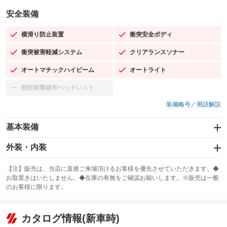
安全装備
横滑り防止装置
衝突安全ボディ
：装備あり
：装備あり
衝突被害軽減システム
クリアランスソナー
：装備あり
：装備あり
オートマチックハイビーム
オートライト
：装備あり
：装備あり
頸部衝撃緩和ヘッドレスト
：装備なし
装備略号／用語解説
基本装備
エアバッグ：運転席/助手席/サイド
外装・内装
：装備あり
スライドドア
カーナビ：メモリーナビ他
：装備なし
：装備あり
【注】販売は、当店に直接ご来場頂けるお客様を優先させていただきます。◆
お取置きはいたしません。◆在庫の有無をご確認お願いします。※販売は一般
サンルーフ
ABS
TV：フルセグ
：装備あり
：装備あり
：装備あり
のお客様に限ります。
エアコン
Wエアコン
オーディオ：ミュージックプレイヤー接続可
：装備あり
：装備なし
：装備あり
リフトアップ
パワーステアリング
カタログ情報(新車時)
ビジュアル
：装備なし
：装備あり
：装備なし