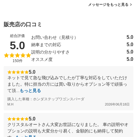
メッセージをもっと見る
販売店の口コミ
総合評価
5.0
お問い合わせ（見積り）
（5点満点中）
5.0
5.0
納車までの対応
5.0
説明の分かりやすさ
5.0
オススメ度
150件
5.0
ネットで見て急な飛び込みでしたが丁寧な対応をしていただけ
ました。特に担当の方には買い取りからオプション等で頑張っ
て頂...
もっと見る
購入した車種：ホンダステップワゴンスパーダ
M.H
2026年06月18日
5.0
クリスタルオートさん大変お世話になりました。 車の説明やオ
プションの説明も大変分かり易く、金額的にも納得して契約