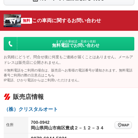
シートエアコン
全周囲カメラ
：装備あり
：装備あり
サイドカメラ
ルーフレール
この車両に関するお問い合わせ
：装備なし
無料
：装備あり
エアサスペンション
ヘッドライトウォッシャー
：装備なし
：装備あり
装備略号／用語解説
まずは在庫確認・見積り依頼
無料電話でお問い合わせ
お気軽にどうぞ。問合せ後に何度もご連絡が届くことはありません。メールア
ドレスは販売店に公開されません。
※無料電話をご利用の場合は、販売店へお客様の電話番号が通知されます。無料電話
番号ご利用の際の注意点は
こちら
IP電話、ひかり電話からはご利用いただけません。
販売店情報
（株）クリスタルオート
700-0942
住所
MAP
岡山県岡山市南区豊成２－１２－３４