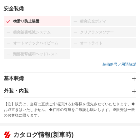
安全装備
横滑り防止装置
衝突安全ボディ
：装備あり
：装備なし
衝突被害軽減システム
クリアランスソナー
：装備なし
：装備なし
オートマチックハイビーム
オートライト
：装備なし
：装備なし
頸部衝撃緩和ヘッドレスト
：装備なし
装備略号／用語解説
基本装備
エアバッグ：運転席/助手席/サイド
外装・内装
：装備あり
スライドドア
カーナビ：メモリーナビ他
：装備なし
：装備あり
【注】販売は、当店に直接ご来場頂けるお客様を優先させていただきます。◆
お取置きはいたしません。◆在庫の有無をご確認お願いします。※販売は一般
サンルーフ
ABS
TV：ワンセグ
：装備なし
：装備あり
：装備あり
のお客様に限ります。
エアコン
Wエアコン
オーディオ：CDまたはCDチェンジャー／ミュージックプレイヤー接続
：装備あり
：装備なし
：装備あり
可
リフトアップ
パワーステアリング
カタログ情報(新車時)
：装備なし
：装備あり
ビジュアル
：装備なし