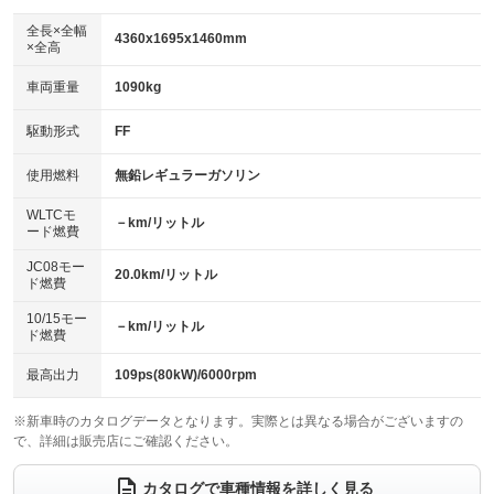
ダウンヒルアシストコントロール
：装備なし
アルミホイール
全長×全幅
：装備なし
4360x1695x1460mm
×全高
パワーウィンドウ
盗難防止システム
：装備あり
：装備あり
革シート
ハーフレザーシート
：装備なし
：装備なし
車両重量
1090kg
アイドリングストップ
ドライブレコーダー
：装備なし
：装備なし
キーレス
LEDヘッドランプ
：装備あり
：装備なし
USB入力端子
Bluetooth接続
駆動形式
FF
：装備なし
：装備なし
HID(キセノンライト)
ポータブルナビ
：装備あり
：装備なし
100V電源
クリーンディーゼル
使用燃料
無鉛レギュラーガソリン
：装備なし
：装備なし
バックカメラ
ETC
：装備あり
：装備あり
センターデフロック
：装備なし
WLTCモ
エアロ
スマートキー
－km/リットル
：装備なし
：装備あり
ード燃費
レンタカーアップ
展示・試乗車
：装備なし
：装備なし
ローダウン
ランフラットタイヤ
：装備なし
：装備なし
JC08モー
20.0km/リットル
ド燃費
電動格納ミラー
：装備なし
パワーシート
3列シート
：装備なし
：装備なし
10/15モー
装備略号／用語解説
－km/リットル
ド燃費
ベンチシート
フルフラットシート
：装備なし
：装備なし
チップアップシート
オットマン
最高出力
109ps(80kW)/6000rpm
：装備なし
：装備なし
電動格納サードシート
シートヒーター
：装備なし
：装備なし
※新車時のカタログデータとなります。実際とは異なる場合がございますの
で、詳細は販売店にご確認ください。
ウォークスルー
後席モニター
：装備なし
：装備なし
カタログで車種情報を詳しく見る
電動リアゲート
フロントカメラ