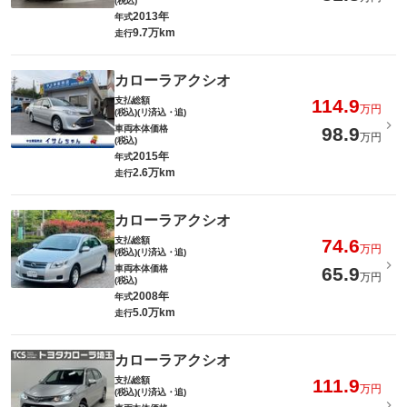
(税込)
2013年
年式
9.7万km
走行
カローラアクシオ
支払総額
114.9
万円
(税込)(リ済込・追)
車両本体価格
98.9
万円
(税込)
2015年
年式
2.6万km
走行
カローラアクシオ
支払総額
74.6
万円
(税込)(リ済込・追)
車両本体価格
65.9
万円
(税込)
2008年
年式
5.0万km
走行
カローラアクシオ
支払総額
111.9
万円
(税込)(リ済込・追)