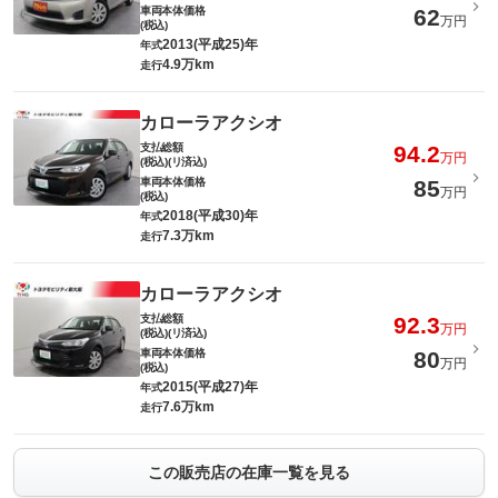
車両本体価格
62
万円
(税込)
2013(平成25)年
年式
4.9万km
走行
カローラアクシオ
支払総額
94.2
万円
(税込)(リ済込)
車両本体価格
85
万円
(税込)
2018(平成30)年
年式
7.3万km
走行
カローラアクシオ
支払総額
92.3
万円
(税込)(リ済込)
車両本体価格
80
万円
(税込)
2015(平成27)年
年式
7.6万km
走行
この販売店の在庫一覧を見る