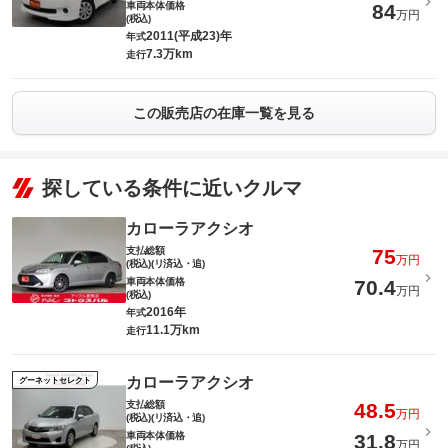
車両本体価格
84
万円
(税込)
2011(平成23)年
年式
7.3万km
走行
この販売店の在庫一覧を見る
探している条件に近いクルマ
カローラアクシオ
支払総額
75
万円
(税込)(リ済込・追)
車両本体価格
70.4
万円
(税込)
2016年
年式
11.1万km
走行
カローラアクシオ
グーネットセレクト
支払総額
48.5
万円
(税込)(リ済込・追)
車両本体価格
31.8
万円