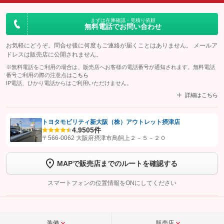
まずは在庫確認・見積り依頼
無料電話でお問い合わせ
お気軽にどうぞ。問合せ後に何度もご連絡が届くことはありません。 メールア
ドレスは販売店に公開されません。
※無料電話をご利用の場合は、販売店へお客様の電話番号が通知されます。無料電話
番号ご利用の際の注意点は
こちら
IP電話、ひかり電話からはご利用いただけません。
詳細はこちら
トヨタモビリティ新大阪（株）アウトレット摂津店
4.9
505件
【STEP1】
認証画面でグーネットを友だち追加してから「許可する」ボタンを押
〒566-0062 大阪府摂津市鳥飼上２－５－２０
します
MAPで販売店までのルートを確認する
【STEP2】
トーク画面で
ボタンをタップして問い合わせを
完了してください。
スマートフォンの位置情報をONにしてください
こちら
装備
販売店