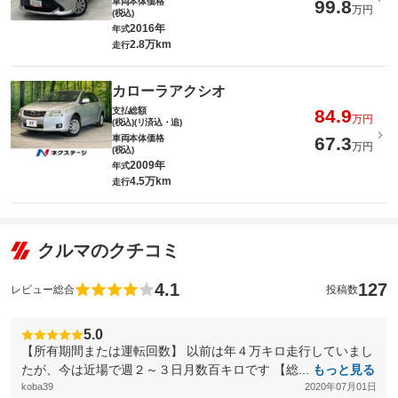
車両本体価格
99.8
万円
(税込)
2016年
年式
2.8万km
走行
カローラアクシオ
支払総額
84.9
万円
(税込)(リ済込・追)
車両本体価格
67.3
万円
(税込)
2009年
年式
4.5万km
走行
クルマのクチコミ
4.1
127
レビュー総合
投稿数
5.0
【所有期間または運転回数】 以前は年４万キロ走行していまし
たが、今は近場で週２～３日月数百キロです 【総...
もっと見る
koba39
2020年07月01日