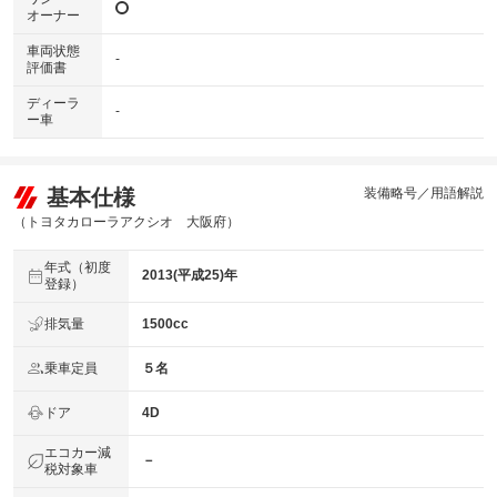
オーナー
車両状態
-
評価書
ディーラ
-
ー車
基本仕様
装備略号／用語解説
（トヨタカローラアクシオ 大阪府）
年式（初度
2013(平成25)年
登録）
排気量
1500cc
乗車定員
５名
ドア
4D
エコカー減
－
税対象車