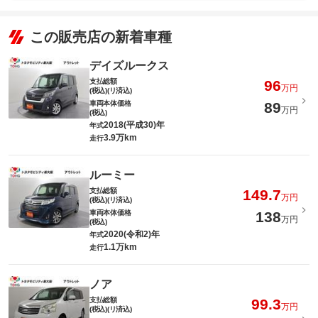
この販売店の新着車種
デイズルークス
支払総額
96
万円
(税込)(リ済込)
車両本体価格
89
万円
(税込)
2018(平成30)年
年式
3.9万km
走行
ルーミー
支払総額
149.7
万円
(税込)(リ済込)
車両本体価格
138
万円
(税込)
2020(令和2)年
年式
1.1万km
走行
ノア
支払総額
99.3
万円
(税込)(リ済込)