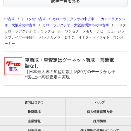
記事一覧を見る
中古車
トヨタの中古車
カローラアクシオの中古車
カローラアクシ
オ・大阪府の中古車
カローラアクシオ・大阪府摂津市の中古車
トヨタ
カローラアクシオ １．５ラグゼール ワンセグ メモリーナビ ミュージッ
クプレイヤー接続可 バックカメラ ＥＴＣ ＨＩＤヘッドライト ワンオ
ーナー
車買取・車査定はグーネット買取 営業電
話なし
【日本最大級の加盟店数】約30万のデータから予
想以上の高額査定を実現！
質問はコチラ
ヘルプ
推奨環境
個人情報保護方針
企業情報
採用情報
利用規約
個人情報の取扱いについて