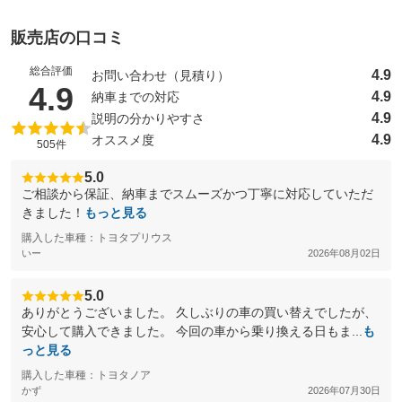
販売店の口コミ
総合評価
4.9
お問い合わせ（見積り）
（5点満点中）
4.9
4.9
納車までの対応
4.9
説明の分かりやすさ
4.9
オススメ度
505件
5.0
ご相談から保証、納車までスムーズかつ丁寧に対応していただ
きました！
もっと見る
購入した車種：トヨタプリウス
いー
2026年08月02日
5.0
ありがとうございました。 久しぶりの車の買い替えでしたが、
安心して購入できました。 今回の車から乗り換える日もま...
も
っと見る
購入した車種：トヨタノア
かず
2026年07月30日