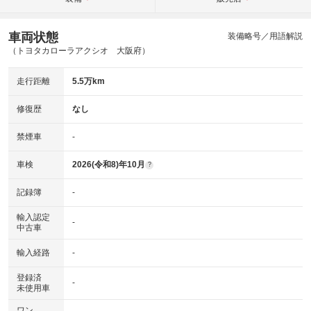
車両状態
装備略号／用語解説
（トヨタカローラアクシオ 大阪府）
走行距離
5.5万km
修復歴
なし
禁煙車
-
車検
2026(令和8)年10月
?
記録簿
-
輸入認定
-
中古車
輸入経路
-
登録済
-
未使用車
ワン