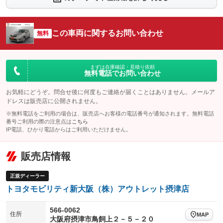
：装備なし
：装備なし
シートエアコン
全周囲カメラ
：装備なし
：装備なし
この車両に関するお問い合わせ
サイドカメラ
無料
ルーフレール
：装備なし
：装備なし
エアサスペンション
ヘッドライトウォッシャー
：装備なし
：装備なし
装備略号／用語解説
まずは在庫確認・見積り依頼
無料電話でお問い合わせ
お気軽にどうぞ。問合せ後に何度もご連絡が届くことはありません。メールア
ドレスは販売店に公開されません。
※無料電話をご利用の場合は、販売店へお客様の電話番号が通知されます。無料電話
番号ご利用の際の注意点は
こちら
IP電話、ひかり電話からはご利用いただけません。
販売店情報
正規ディーラー
トヨタモビリティ新大阪（株）アウトレット摂津店
566-0062
住所
MAP
大阪府摂津市鳥飼上２－５－２０