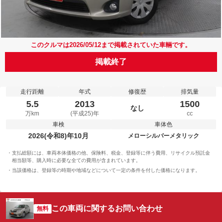
このクルマは2026/05/12まで掲載されていた車輛です。
掲載終了
走行距離
年式
修復歴
排気量
5.5
2013
1500
なし
万km
(平成25)年
cc
車検
車体色
2026(令和8)年10月
メローシルバーメタリック
支払総額には、車両本体価格の他、保険料、税金、登録等に伴う費用、リサイクル預託金
相当額等、購入時に必要な全ての費用が含まれています。
当該価格は、登録等の時期や地域などについて一定の条件を付した価格になります。
この車両に関するお問い合わせ
無料