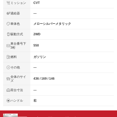
ミッション
CVT
過給器
―
車体色
メローシルバーメタリック
駆動方式
2WD
車台番号下
550
3桁
燃料
ガソリン
その他
―
全体のサイ
436 / 169 / 146
ズ
荷台寸法
―
ハンドル
右