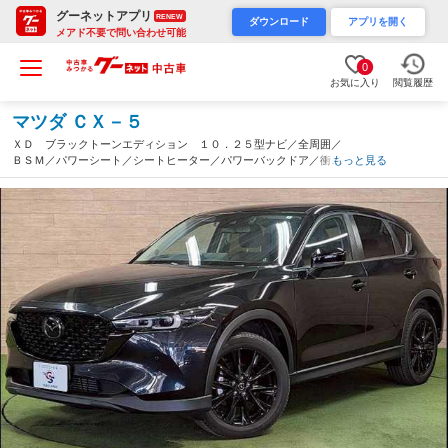
グーネットアプリ
RENEW
ダウンロード
アプリを開く
メアド不要で問い合わせ可能
0
お気に入り
閲覧履歴
マツダ ＣＸ－５
ＸＤ ブラックトーンエディション １０．２５型ナビ／全周囲／
ＢＳＭ／パワーシート／シートヒーター／パワーバックドア／衝突
もっと見る
軽減ブレーキ／純正ドライブレコーダー／クリアランスソナー／ハ
ンドルヒーター／アクティブドライビングセーフティ（愛知県）