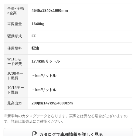
ダウンヒルアシストコントロール
アルミホイール：19インチ
：装備なし
：装備あり
全長×全幅
4545x1840x1690mm
×全高
パワーウィンドウ
盗難防止システム
革シート
ハーフレザーシート
：装備あり
：装備あり
：装備なし
：装備あり
車両重量
1640kg
アイドリングストップ
ドライブレコーダー
キーレス
LEDヘッドランプ
：装備あり
：装備あり
：装備あり
：装備あり
USB入力端子
Bluetooth接続
駆動形式
FF
HID(キセノンライト)
ポータブルナビ
：装備あり
：装備あり
：装備なし
：装備なし
100V電源
クリーンディーゼル
バックカメラ
ETC
使用燃料
軽油
：装備なし
：装備なし
：装備あり
：装備あり
センターデフロック
エアロ
スマートキー
：装備なし
WLTCモ
：装備なし
：装備あり
17.4km/リットル
ード燃費
レンタカーアップ
展示・試乗車
ローダウン
ランフラットタイヤ
：装備なし
：装備なし
：装備なし
：装備なし
JC08モー
－km/リットル
ド燃費
電動格納ミラー
パワーシート
3列シート
：装備あり
：装備あり
：装備なし
10/15モー
装備略号／用語解説
－km/リットル
ベンチシート
フルフラットシート
ド燃費
：装備なし
：装備なし
チップアップシート
オットマン
：装備なし
：装備なし
最高出力
200ps(147kW)/4000rpm
電動格納サードシート
シートヒーター
：装備なし
：装備あり
※新車時のカタログデータとなります。実際とは異なる場合がございますの
で、詳細は販売店にご確認ください。
ウォークスルー
後席モニター
：装備なし
：装備なし
電動リアゲート
フロントカメラ
カタログで車種情報を詳しく見る
：装備あり
：装備あり