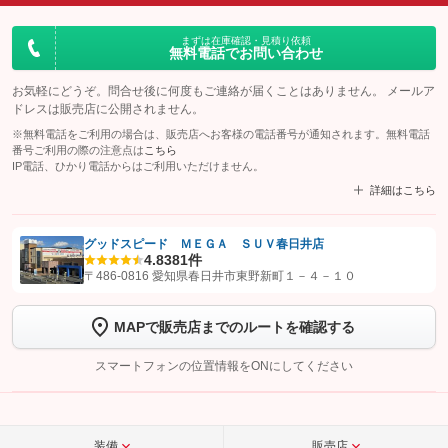
まずは在庫確認・見積り依頼
無料電話でお問い合わせ
お気軽にどうぞ。問合せ後に何度もご連絡が届くことはありません。 メールア
ドレスは販売店に公開されません。
※無料電話をご利用の場合は、販売店へお客様の電話番号が通知されます。無料電話
番号ご利用の際の注意点は
こちら
IP電話、ひかり電話からはご利用いただけません。
詳細はこちら
グッドスピード ＭＥＧＡ ＳＵＶ春日井店
4.8
381件
【STEP1】
認証画面でグーネットを友だち追加してから「許可する」ボタンを押
〒486-0816 愛知県春日井市東野新町１－４－１０
します
MAPで販売店までのルートを確認する
【STEP2】
トーク画面で
ボタンをタップして問い合わせを
完了してください。
スマートフォンの位置情報をONにしてください
こちら
装備
販売店