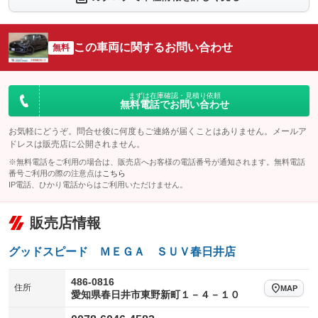
シートエアコン
全周囲カメラ
：装備なし
：装備あり
サイドカメラ
ルーフレール
この車両に関するお問い合わせ
：装備あり
無料
：装備なし
エアサスペンション
ヘッドライトウォッシャー
：装備なし
：装備なし
装備略号／用語解説
まずは在庫確認・見積り依頼
無料電話でお問い合わせ
お気軽にどうぞ。問合せ後に何度もご連絡が届くことはありません。メールア
ドレスは販売店に公開されません。
※無料電話をご利用の場合は、販売店へお客様の電話番号が通知されます。無料電話
番号ご利用の際の注意点は
こちら
IP電話、ひかり電話からはご利用いただけません。
販売店情報
グッドスピード ＭＥＧＡ ＳＵＶ春日井店
486-0816
住所
MAP
愛知県春日井市東野新町１－４－１０