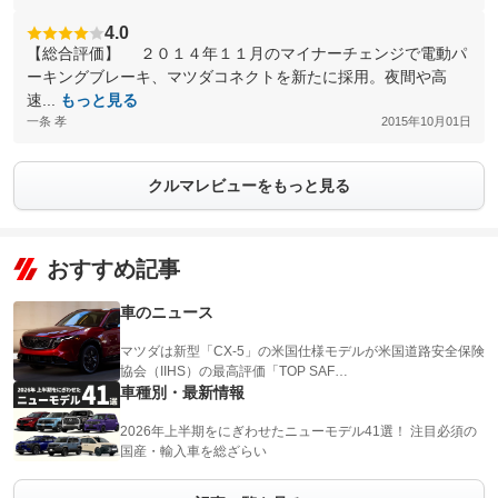
4.0
【総合評価】 ２０１４年１１月のマイナーチェンジで電動パ
ーキングブレーキ、マツダコネクトを新たに採用。夜間や高
速...
もっと見る
一条 孝
2015年10月01日
クルマレビューをもっと見る
おすすめ記事
車のニュース
マツダは新型「CX-5」の米国仕様モデルが米国道路安全保険
協会（IIHS）の最高評価「TOP SAF…
車種別・最新情報
2026年上半期をにぎわせたニューモデル41選！ 注目必須の
国産・輸入車を総ざらい