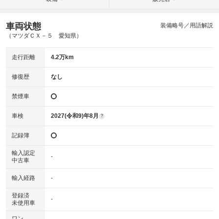
車両状態
装備略号／用語解説
（マツダＣＸ－５ 愛知県）
走行距離
4.2万km
修復歴
なし
禁煙車
車検
2027(令和9)年8月
?
記録簿
輸入認定
-
中古車
輸入経路
-
登録済
-
未使用車
ワン