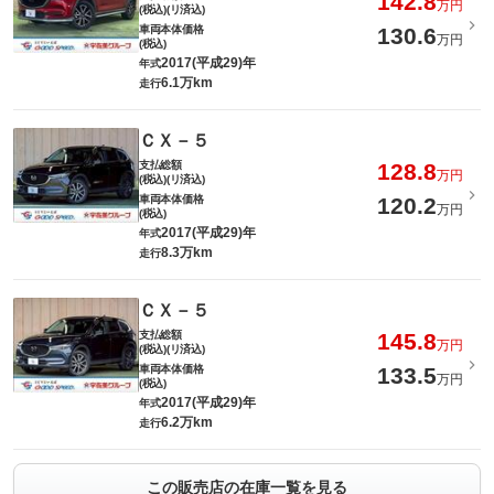
142.8
万円
(税込)(リ済込)
車両本体価格
130.6
万円
(税込)
2017(平成29)年
年式
6.1万km
走行
ＣＸ－５
支払総額
128.8
万円
(税込)(リ済込)
車両本体価格
120.2
万円
(税込)
2017(平成29)年
年式
8.3万km
走行
ＣＸ－５
支払総額
145.8
万円
(税込)(リ済込)
車両本体価格
133.5
万円
(税込)
2017(平成29)年
年式
6.2万km
走行
この販売店の在庫一覧を見る