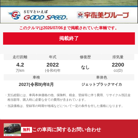
このクルマは2026/07/06まで掲載されていた車輛です。
掲載終了
走行距離
年式
修復歴
排気量
4.2
2022
2200
なし
万km
(令和4)年
cc(D)
車検
車体色
2027(令和9)年8月
ジェットブラックマイカ
支払総額には、車両本体価格の他、保険料、税金、登録等に伴う費用、リサイクル預託金
相当額等、購入時に必要な全ての費用が含まれています。
当該価格は、登録等の時期や地域などについて一定の条件を付した価格になります。
この車両に関するお問い合わせ
無料