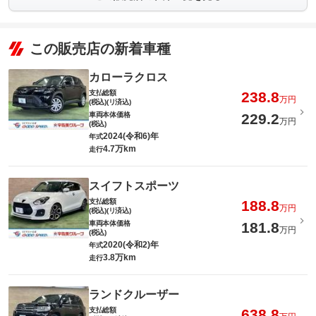
この販売店の新着車種
カローラクロス
支払総額
238.8
万円
(税込)(リ済込)
車両本体価格
229.2
万円
(税込)
2024(令和6)年
年式
4.7万km
走行
スイフトスポーツ
支払総額
188.8
万円
(税込)(リ済込)
車両本体価格
181.8
万円
(税込)
2020(令和2)年
年式
3.8万km
走行
ランドクルーザー
支払総額
638.8