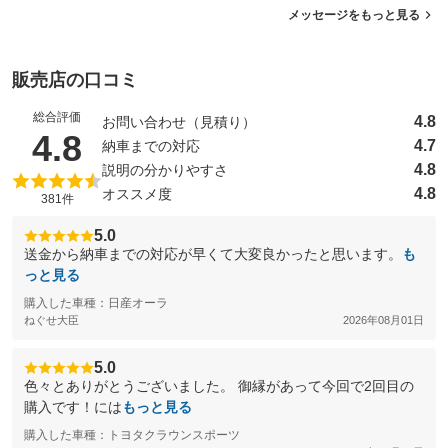
メッセージをもっと見る
販売店の口コミ
総合評価
4.8
お問い合わせ（見積り）
（5点満点中）
4.8
4.7
納車までの対応
4.8
説明の分かりやすさ
4.8
オススメ度
381件
5.0
送金から納車までの対応が早くて大変良かったと思います。
も
っと見る
購入した車種：日産オーラ
ねぐせ大臣
2026年08月01日
5.0
色々とありがとうございました。 御縁があって今回で2回目の
購入です！には
もっと見る
購入した車種：トヨタクラウンスポーツ