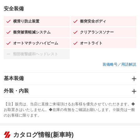
安全装備
横滑り防止装置
衝突安全ボディ
：装備あり
：装備あり
衝突被害軽減システム
クリアランスソナー
：装備あり
：装備あり
オートマチックハイビーム
オートライト
：装備あり
：装備あり
頸部衝撃緩和ヘッドレスト
：装備なし
装備略号／用語解説
基本装備
エアバッグ：運転席/助手席/サイド
外装・内装
：装備あり
スライドドア
カーナビ：SDナビ
：装備なし
：装備あり
【注】販売は、当店に直接ご来場頂けるお客様を優先させていただきます。◆
お取置きはいたしません。◆在庫の有無をご確認お願いします。※販売は一般
サンルーフ
ABS
TV：フルセグ
：装備なし
：装備あり
：装備あり
のお客様に限ります。
エアコン
Wエアコン
オーディオ：ミュージックプレイヤー接続可／ミュージックサーバー
：装備あり
：装備なし
：装備あり
リフトアップ
パワーステアリング
カタログ情報(新車時)
ビジュアル
：装備なし
：装備あり
：装備なし