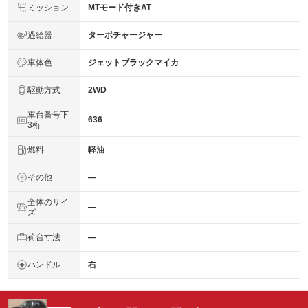
ミッション
MTモード付きAT
過給器
ターボチャージャー
車体色
ジェットブラックマイカ
駆動方式
2WD
車台番号下
636
3桁
燃料
軽油
その他
―
全体のサイ
―
ズ
荷台寸法
―
ハンドル
右