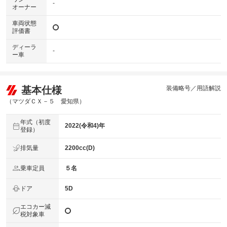
-
オーナー
車両状態
評価書
ディーラ
-
ー車
基本仕様
装備略号／用語解説
（マツダＣＸ－５ 愛知県）
年式（初度
2022(令和4)年
登録）
排気量
2200cc(D)
乗車定員
５名
ドア
5D
エコカー減
税対象車