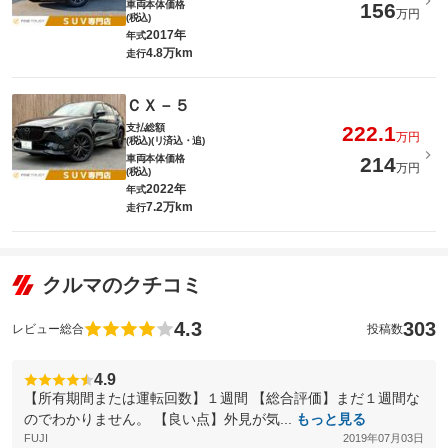
車両本体価格
156
万円
(税込)
2017年
年式
4.8万km
走行
ＣＸ－５
支払総額
222.1
万円
(税込)(リ済込・追)
車両本体価格
214
万円
(税込)
2022年
年式
7.2万km
走行
クルマのクチコミ
4.3
303
レビュー総合
投稿数
4.9
【所有期間または運転回数】１週間 【総合評価】まだ１週間な
のでわかりません。 【良い点】外見が気...
もっと見る
FUJI
2019年07月03日