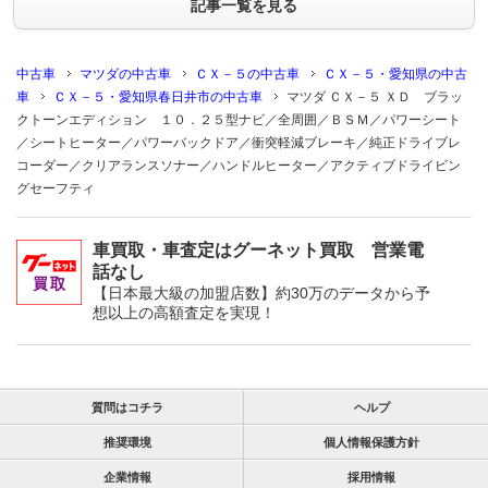
記事一覧を見る
中古車
マツダの中古車
ＣＸ－５の中古車
ＣＸ－５・愛知県の中古
車
ＣＸ－５・愛知県春日井市の中古車
マツダ ＣＸ－５ ＸＤ ブラッ
クトーンエディション １０．２５型ナビ／全周囲／ＢＳＭ／パワーシート
／シートヒーター／パワーバックドア／衝突軽減ブレーキ／純正ドライブレ
コーダー／クリアランスソナー／ハンドルヒーター／アクティブドライビン
グセーフティ
車買取・車査定はグーネット買取 営業電
話なし
【日本最大級の加盟店数】約30万のデータから予
想以上の高額査定を実現！
質問はコチラ
ヘルプ
推奨環境
個人情報保護方針
企業情報
採用情報