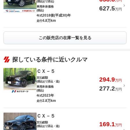
万円
(税込)(リ済込)
車両本体価格
627.5
万円
(税込)
2018後(平成30)年
年式
4.8万km
走行
この販売店の在庫一覧を見る
探している条件に近いクルマ
ＣＸ－５
支払総額
294.9
万円
(税込)(リ済込・追)
車両本体価格
277.2
万円
(税込)
2023年
年式
2.8万km
走行
ＣＸ－５
支払総額
169.1
万円
(税込)(リ済込・追)