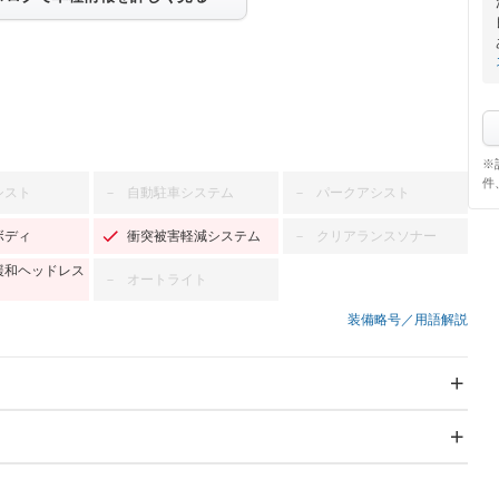
※
件
シスト
自動駐車システム
パークアシスト
－
－
ボディ
衝突被害軽減システム
クリアランスソナー
－
緩和ヘッドレス
オートライト
－
装備略号／用語解説
スライドドア
サンルーフ
－
－
Wエアコン
リフトアップ
－
－
TV：ワンセグ