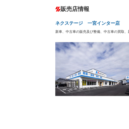
ダウンヒルアシストコントロール
－
販売店情報
オーディオ：CDまたはCDチェンジャー
プレイヤー接続可
盗難防止システム
アイドリ
ヘッドライトウォッシャ
革シート
－
－
ネクステージ 一宮インター店
ー
Bluetooth接続
100V電源
－
－
新車、中古車の販売及び整備、中古車の買取、
LEDヘッドランプ
HID(キ
－
レンタカーアップ
展示・試
－
－
ETC
エアロ
－
ランフラットタイヤ
パワーシ
－
－
フルフラットシート
チップア
－
－
シートヒーター
ウォーク
－
フロントカメラ
シートエ
－
－
ルーフレール
エアサス
－
－