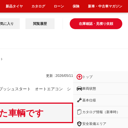
新品タイヤ
カタログ
ローン
保険
新車・中古車マガジン
気に入り
閲覧履歴
在庫確認・見積り依頼
ート
更新 : 2026/05/11
トップ
車両状態
プッシュスタート オートエアコン シ
基本仕様
いた車輌です
カタログ情報（新車時）
安全装備エリア