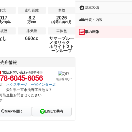
基本装備
年式
走行距離
車検
017
8.2
2026
外装・内装
成29)年
万km
(令和8)年9月
修復歴
排気量
車体色
車の画像
なし
660cc
サマーブルー
メタリック
ホワイト２ト
ーンルーフ
販売店情報
電話お問い合わせ
携帯可
78-6045-6056
電話番号QR
店
ネクステージ 一宮インター店
愛知県一宮市浅野字長池６７
可能
直接お問合せください
ア
MAPを開く
LINEで共有