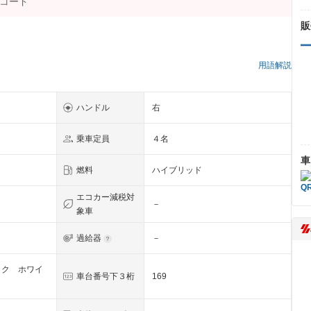
販
）
用語解説
ハンドル
右
乗車定員
４名
車
燃料
ハイブリッド
エコカー減税対
－
象車
過給器
－
ック ホワイ
車台番号下３桁
169