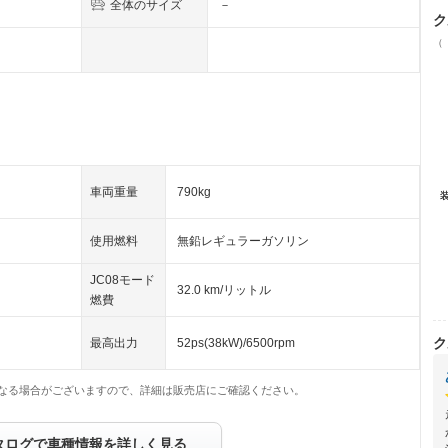
全体のサイズ
－
ク
（
車両重量
790kg
使用燃料
無鉛レギュラーガソリン
JC08モード
32.0 km/リットル
燃費
ク
最高出力
52ps(38kW)/6500rpm
なる場合がございますので、詳細は販売店にご確認ください。
タログで車種情報を詳しく見る