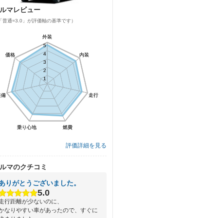
ルマレビュー
「普通=3.0」が評価軸の基準です）
外装
外装
5
5
4
4
価格
価格
内装
内装
3
3
2
2
1
1
装備
装備
走行
走行
乗り心地
乗り心地
燃費
燃費
評価詳細を見る
ルマのクチコミ
ありがとうございました。
5.0
走行距離が少ないのに、
かなりやすい車があったので、すぐに