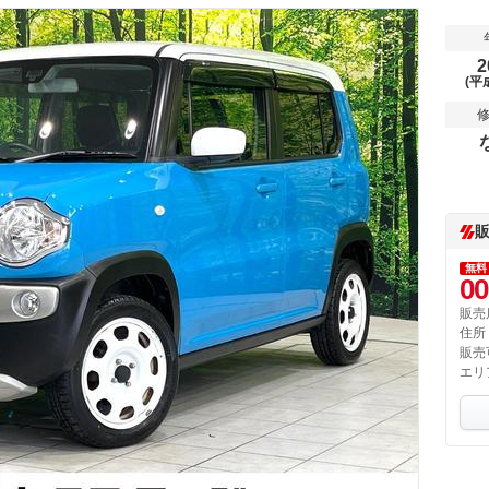
2
(平
無料
00
販売
住所
販売
エリ