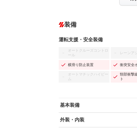
装備
運転支援・安全装備
オートクルーズコントロ
レーンア
－
－
ール
横滑り防止装置
衝突安全
オートマチックハイビー
頸部衝撃
－
ム
ト
基本装備
外装・内装
エアバッグ：運転席/助手席
ABS
エアコン
カーナビ：メモリーナビ他