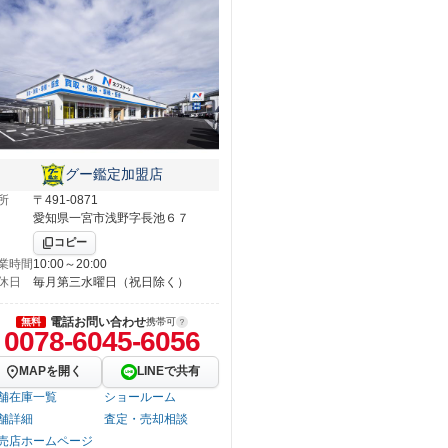
グー鑑定加盟店
所
〒491-0871
愛知県一宮市浅野字長池６７
コピー
業時間
10:00～20:00
休日
毎月第三水曜日（祝日除く）
電話お問い合わせ
無料
携帯可
0078-6045-6056
MAPを開く
LINEで共有
舗在庫一覧
ショールーム
舗詳細
査定・売却相談
売店ホームページ