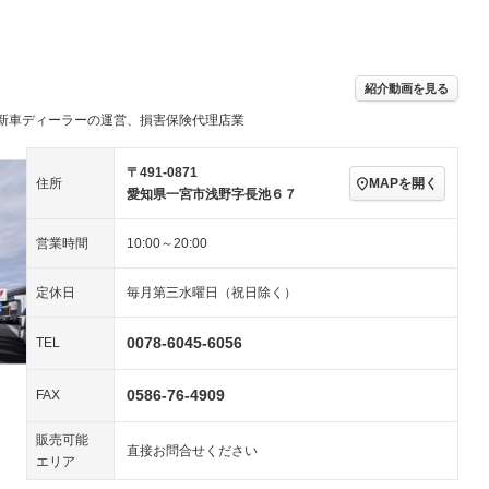
パワーステアリング
パワーウィンドウ
／ミュージック
－ビジュアル
アルミホイール
－
－
ングストップ
ドライブレコーダー
USB入力端子
－
ハーフレザーシート
キーレス
－
紹介動画を見る
クリーンディーゼル
センターデフロック
－
－
新車ディーラーの運営、損害保険代理店業
セノンライト)
ポータブルナビ
バックカメラ
－
乗車
電動格納ミラー
スマートキー
ローダウン
－
〒491-0871
MAPを開く
住所
装備略号／用語解説
愛知県一宮市浅野字長池６７
ート
3列シート
ベンチシート
－
営業時間
10:00～20:00
ップシート
オットマン
電動格納サードシート
－
－
スルー
後席モニター
電動リアゲート
－
－
定休日
毎月第三水曜日（祝日除く）
アコン
全周囲カメラ
サイドカメラ
－
－
0078-6045-6056
TEL
ペンション
0586-76-4909
FAX
装備略号／用語解説
販売可能
直接お問合せください
エリア