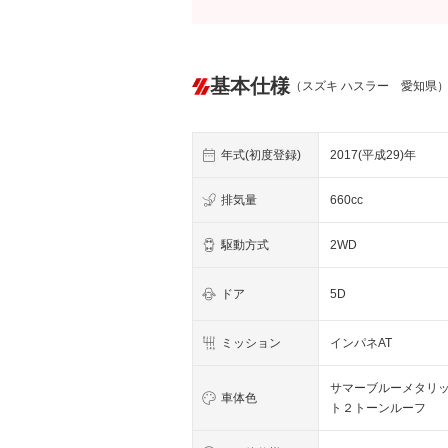
基本仕様
（スズキ ハスラー 愛知県
年式(初度登録)
2017(平成29)年
排気量
660cc
駆動方式
2WD
ドア
5D
ミッション
インパネAT
サマーブルーメタリ
車体色
ト２トーンルーフ