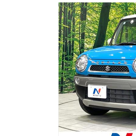
マガジン
車カタログ
自動車ローン
保険
レビュー
価格相場
教習所
用語集