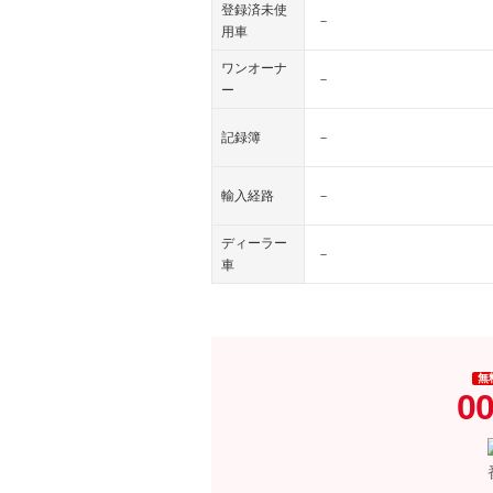
登録済未使
－
用車
ワンオーナ
－
ー
記録簿
－
輸入経路
－
ディーラー
－
車
無
00