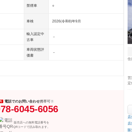
禁煙車
○
車検
2026(令和8)年9月
輸入認定中
－
古車
車両状態評
－
価書
住
営
定
電話でのお問い合わせ
携帯可
料
78-6045-6056
店
販売店への無料電話番号を
店
QRコードで読み取れます。
販