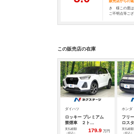
販売店からの返
き 様この度は
ご不明点等ござ
この販売店の在庫
ダイハツ
ホンダ
ロッキー プレミアム
フリー
禁煙車 ２ト…
ロス
支払総額
支払総額
179.9
万円
（税込）
（税込）