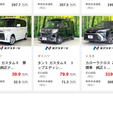
価格
297.7
車両本体価格
357.5
車両本体価格
199
万円
万円
（税込）
（税込）
ツ
ダイハツ
トヨタ
 カスタムＸ 禁
タント カスタムＸ ト
カローラクロス 
 純正ナ…
ップエディシ…
煙車 純正１…
支払総額
支払総額
39.9
79.9
319
万円
万円
（税込）
（税込）
価格
32.5
車両本体価格
71.3
車両本体価格
308
万円
万円
（税込）
（税込）