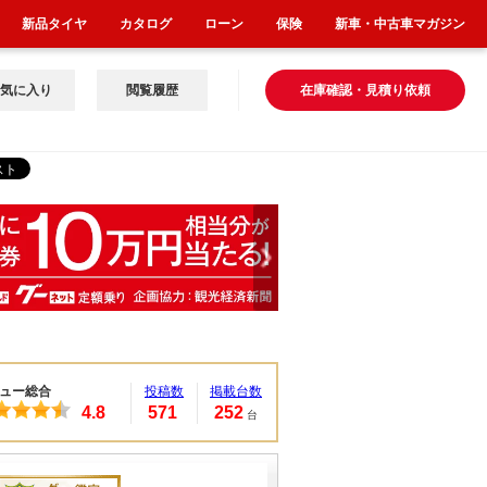
新品タイヤ
カタログ
ローン
保険
新車・中古車マガジン
気に入り
閲覧履歴
在庫確認・見積り依頼
ュー総合
投稿数
掲載台数
4.8
571
252
台