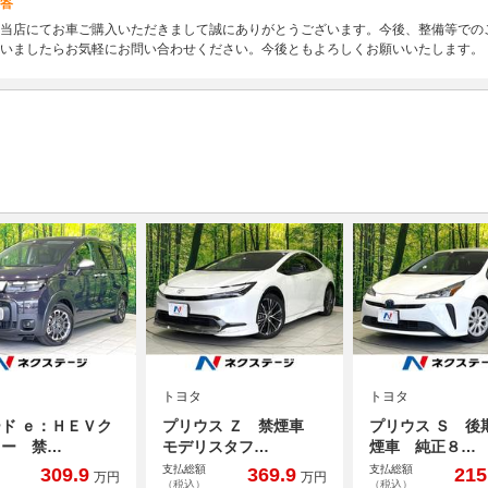
答
当店にてお車ご購入いただきまして誠にありがとうございます。今後、整備等での
いましたらお気軽にお問い合わせください。今後ともよろしくお願いいたします。
トヨタ
トヨタ
ド ｅ：ＨＥＶク
プリウス Ｚ 禁煙車
プリウス Ｓ 後
ター 禁…
モデリスタフ…
煙車 純正８…
支払総額
支払総額
309.9
369.9
215
万円
万円
（税込）
（税込）