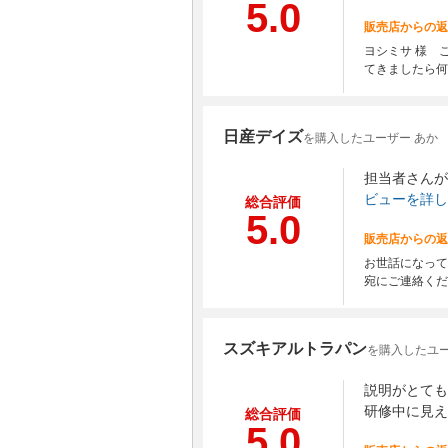
5.0
販売店からの返
ヨシミサ 様 
てきましたら何
日産デイズ
を購入したユーザー あか
担当者さんが
ビューを詳し
総合評価
5.0
販売店からの返
お世話になって
宛にご連絡くだ
スズキアルトラパン
を購入したユー
説明がとても
研修中に見え
総合評価
5.0