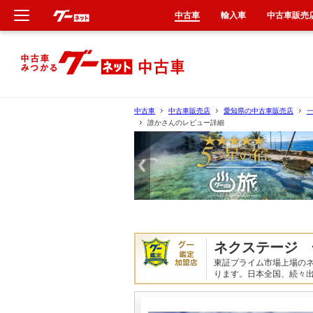
中古車
輸入車
中古車販売
新車
中古車
中古車
中古車販売店
愛知県の中古車販売店
誰かさんのレビュー詳細
輸入車
クルマ買取
カーリース
タイヤ交換
ネクステージ 
東証プライム市場上場の
整備工場
ります。日本全国、続々
車検