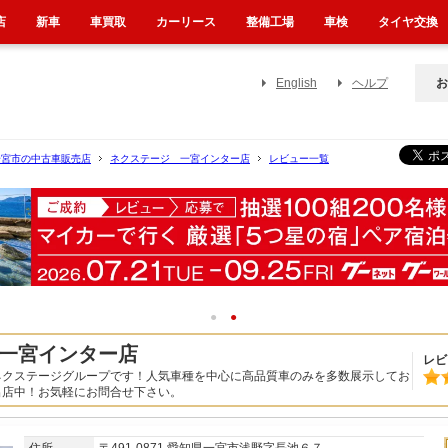
店
新車
車買取
カーリース
整備工場
車検
タイヤ交換
English
ヘルプ
お
一宮市の中古車販売店
ネクステージ 一宮インター店
レビュー一覧
1
2
一宮インター店
レビ
ネクステージグループです！人気車種を中心に高品質車のみを多数展示してお
出店中！お気軽にお問合せ下さい。