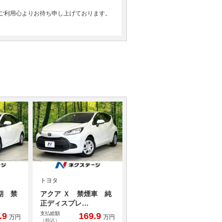
ご利用心よりお待ち申し上げております。
トヨタ
期 禁
アクア Ｘ 禁煙車 純
正ディスプレ…
支払総額
.9
169.9
万円
万円
（税込）