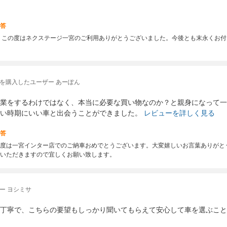
答
 この度はネクステージ一宮のご利用ありがとうございました。今後とも末永くお
を購入したユーザー あーぽん
業をするわけではなく、本当に必要な買い物なのか？と親身になって一
い時期にいい車と出会うことができました。
レビューを詳しく見る
答
度は一宮インター店でのご納車おめでとうございます。大変嬉しいお言葉ありがと
いただきますので宜しくお願い致します。
ー ヨシミサ
丁寧で、こちらの要望もしっかり聞いてもらえて安心して車を選ぶこと