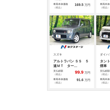
車両本体価格
169.5
車両本体
万円
（税込）
（税込）
スズキ
ダイハ
アルトラパン ＳＳ ５
タント
速ＭＴ ター…
煙車
支払総額
支払総額
99.9
万円
（税込）
（税込）
車両本体価格
91.6
車両本体
万円
（税込）
（税込）