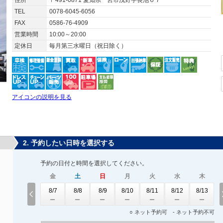
住所
〒491-0871 愛知県一宮市浅野字長池６７
TEL
0078-6045-6056
FAX
0586-76-4909
営業時間
10:00～20:00
定休日
毎月第三水曜日（祝日除く）
アイコンの説明を見る
2. 予約したい日時を選択する
予約の日付と時間を選択してください。
金
土
日
月
火
水
木
8/7
8/8
8/9
8/10
8/11
8/12
8/13
○ ネット予約可 - ネット予約不可