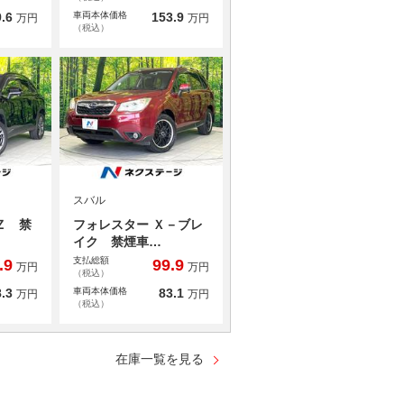
.6
車両本体価格
153.9
万円
万円
（税込）
スバル
Ｚ 禁
フォレスター Ｘ－ブレ
イク 禁煙車…
支払総額
.9
99.9
万円
万円
（税込）
.3
車両本体価格
83.1
万円
万円
（税込）
在庫一覧を見る