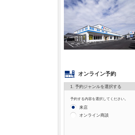
マガジン
車カタログ
自動車ローン
保険
レビュー
オンライン予約
1. 予約ジャンルを選択する
価格相場
予約する内容を選択してください。
教習所
来店
オンライン商談
用語集