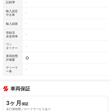
記録簿
-
輸入認定
-
中古車
輸入経路
-
登録済
-
未使用車
ワン
-
オーナー
車両状態
評価書
ディーラ
-
ー車
車両保証
3ヶ月
保証
走行無制限／ロードサービスあり