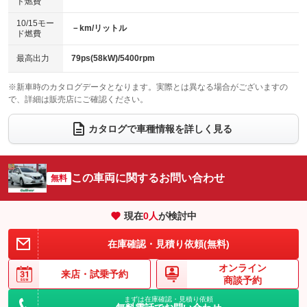
ド燃費
電動格納ミラー
：装備あり
パワーシート
3列シート
：装備なし
：装備なし
10/15モー
装備略号／用語解説
－km/リットル
ド燃費
ベンチシート
フルフラットシート
：装備なし
：装備あり
チップアップシート
オットマン
最高出力
79ps(58kW)/5400rpm
：装備なし
：装備なし
電動格納サードシート
シートヒーター
：装備なし
：装備なし
※新車時のカタログデータとなります。実際とは異なる場合がございますの
で、詳細は販売店にご確認ください。
ウォークスルー
後席モニター
：装備なし
：装備なし
カタログで車種情報を詳しく見る
電動リアゲート
フロントカメラ
：装備なし
：装備なし
シートエアコン
全周囲カメラ
：装備なし
：装備なし
この車両に関するお問い合わせ
サイドカメラ
無料
ルーフレール
：装備なし
：装備なし
エアサスペンション
ヘッドライトウォッシャー
：装備なし
：装備なし
現在
0
人
が検討中
装備略号／用語解説
在庫確認・見積り依頼(無料)
オンライン
来店・
試乗予約
商談予約
まずは在庫確認・見積り依頼