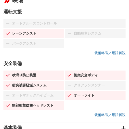
装備
運転支援
オートクルーズコントロール
：装備なし
レーンアシスト
自動駐車システム
：装備あり
：装備なし
パークアシスト
：装備なし
装備略号／用語解説
安全装備
横滑り防止装置
衝突安全ボディ
：装備あり
：装備あり
衝突被害軽減システム
クリアランスソナー
：装備あり
：装備なし
オートマチックハイビーム
オートライト
：装備なし
：装備あり
頸部衝撃緩和ヘッドレスト
：装備あり
装備略号／用語解説
基本装備