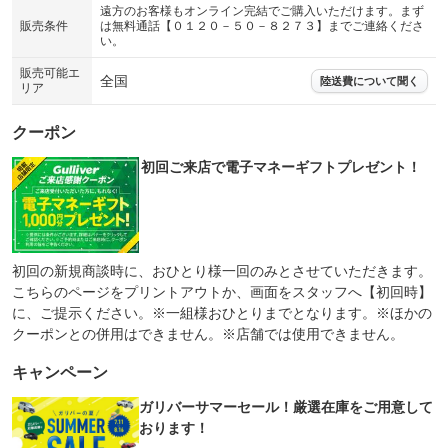
遠方のお客様もオンライン完結でご購入いただけます。まず
販売条件
は無料通話【０１２０－５０－８２７３】までご連絡くださ
い。
販売可能エ
全国
陸送費について聞く
リア
クーポン
初回ご来店で電子マネーギフトプレゼント！
初回の新規商談時に、おひとり様一回のみとさせていただきます。
こちらのページをプリントアウトか、画面をスタッフへ【初回時】
に、ご提示ください。※一組様おひとりまでとなります。※ほかの
クーポンとの併用はできません。※店舗では使用できません。
キャンペーン
ガリバーサマーセール！厳選在庫をご用意して
おります！