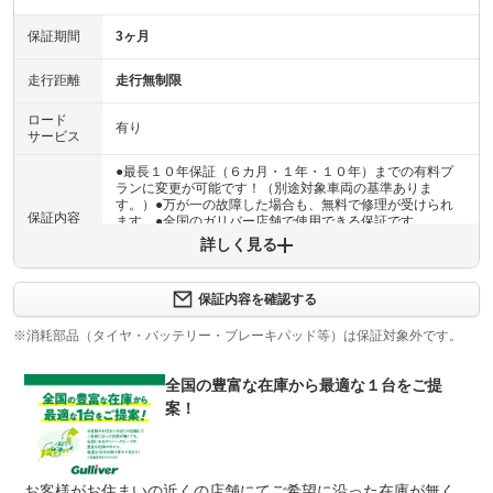
保証期間
3ヶ月
走行距離
走行無制限
ロード
有り
サービス
●最長１０年保証（６カ月・１年・１０年）までの有料プ
ランに変更が可能です！（別途対象車両の基準ありま
す。）●万が一の故障した場合も、無料で修理が受けられ
保証内容
ます。●全国のガリバー店舗で使用できる保証です。
詳しく見る
保証内容について問い合わせる
計11項目
保証内容を確認する
１エンジン機構 ２動力伝達機構 ３ブレーキ機構 ４ス
保証項目
テアリング機構 ５前後アクスル機構 ６電子制御機構
※消耗部品（タイヤ・バッテリー・ブレーキパッド等）は保証対象外です。
７エアコン機構 ８車外装備品 ９車内装備品 １０乗員
保護機構 １１ハイブリッド機構
全国の豊富な在庫から最適な１台をご提
修理回数
無制限
案！
車両本体価格
●期間内の修理回数に制限はありませんが、累積上限金額
上限金額
は車両価格の５０％が上限です●対象部品の詳細は、別途
お客様がお住まいの近くの店舗にてご希望に沿った在庫が無く