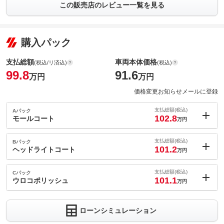
この販売店のレビュー一覧を見る
購入パック
支払総額
車両本体価格
(税込/リ済込)
(税込)
99.8
91.6
万円
万円
価格変更お知らせメールに登録
支払総額(税込)
Aパック
102.8
モールコート
万円
内：オプシ
3
ョン価格
支払総額(税込)
Bパック
万円
101.2
(税込)
ヘッドライトコート
万円
車両本体価
91.6
万円
内：オプシ
格
1.4
ョン価格
支払総額(税込)
Cパック
万円
101.1
(税込)
ウロコポリッシュ
万円
車両本体価
91.6
万円
内：オプシ
格
1.3
ョン価格
万円
ローンシミュレーション
(税込)
パック内容
車両本体価