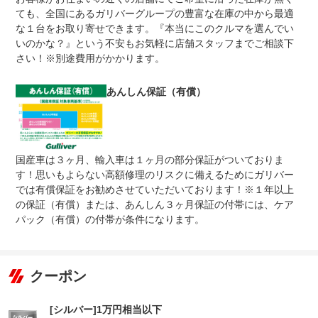
規約に定めるとおりとなります。
ても、全国にあるガリバーグループの豊富な在庫の中から最適
無し
な１台をお取り寄せできます。『本当にこのクルマを選んでい
●１年間までのプランには免責金はございません。●長期有
いのかな？』という不安もお気軽に店舗スタッフまでご相談下
免責金
料プランを選択された方は、２年目以降の修理１回に対し
て、１万円の免責金を申し受けます。●詳しくはスタッフ
さい！※別途費用がかかります。
までお問い合わせください。
●当店までご連絡ください。ご遠方の方は当店で受付後、
あんしん保証（有償）
保証修理
お近くのガリバー店舗または修理工場のご案内をいたしま
受付先
すので、お気軽にお申し付けください。
整備付 法定12ヶ月または法定24ヶ月点検整備付
法定整備
※車検なし・車検整備付の場合は法定24ヶ月点検整備付
※商用車は6ヶ月または12ヶ月点検整備付
国産車は３ヶ月、輸入車は１ヶ月の部分保証がついておりま
す！思いもよらない高額修理のリスクに備えるためにガリバー
１．契約後～納車までに法定点検整備を実施致します。
法定整備
２．支払総額に整備代金を含んでおります。３．点検記録
では有償保証をお勧めさせていただいております！※１年以上
について
簿が発行されます。※以上、３点は支払総額に含まれま
の保証（有償）または、あんしん３ヶ月保証の付帯には、ケア
す。
パック（有償）の付帯が条件になります。
クーポン
[シルバー]1万円相当以下