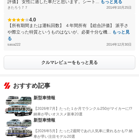
評価】 女性に適した車だと思います。シート...
もっと見る
きたろう７７
2014年10月25日
4.0
【所有期間または運転回数】 ４年間所有 【総合評価】 派手さ
や際立った特質というものはないが、必要十分な機...
もっと見
る
sasa222
2014年12月30日
クルマレビューをもっと見る
おすすめ記事
新型車情報
【2026年7月】たった１か月でランクル250がマイカーに!?
納車が早いオススメ新車20選
新型車情報
【2026年5月】たった2週間であの人気車に乗れるかも!? 納
車が早い注目モデル20選