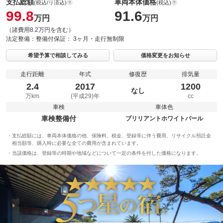
支払総額
車両本体価格
(税込/リ済込)
(税込)
99.8
91.6
万円
万円
（諸費用8.2万円を含む）
法定整備：
整備付
保証：
3ヶ月・走行無制限
希望予算で相談してみる
価格変更をお知らせ
走行距離
年式
修復歴
排気量
2.4
2017
1200
なし
万km
(平成29)年
cc
車検
車体色
車検整備付
ブリリアントホワイトパール
支払総額には、車両本体価格の他、保険料、税金、登録等に伴う費用、リサイクル預託金
相当額等、購入時に必要な全ての費用が含まれています。
当該価格は、登録等の時期や地域などについて一定の条件を付した価格になります。