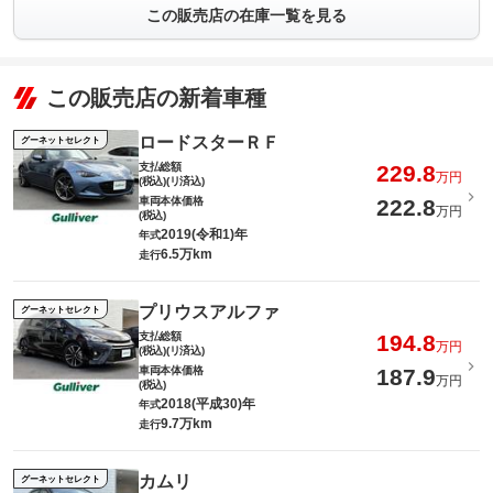
この販売店の在庫一覧を見る
この販売店の新着車種
ロードスターＲＦ
グーネットセレクト
支払総額
229.8
万円
(税込)(リ済込)
車両本体価格
222.8
万円
(税込)
2019(令和1)年
年式
6.5万km
走行
プリウスアルファ
グーネットセレクト
支払総額
194.8
万円
(税込)(リ済込)
車両本体価格
187.9
万円
(税込)
2018(平成30)年
年式
9.7万km
走行
カムリ
グーネットセレクト