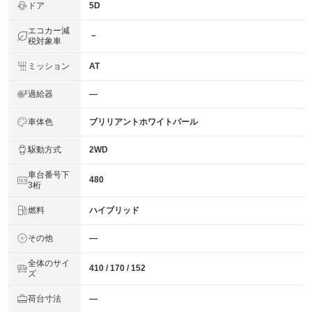
ドア
5D
エコカー減
－
税対象車
ミッション
AT
過給器
―
車体色
ブリリアントホワイトパール
駆動方式
2WD
車台番号下
480
3桁
燃料
ハイブリッド
その他
―
全体のサイ
410 / 170 / 152
ズ
荷台寸法
―