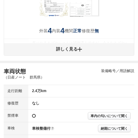
4
4
外装
内装
機関
修復歴
正常
無
気になるキズやヘコミは補修済みですが、小さなキズやヘ
外装
コミが残っています。
詳しく見る
(車両外装)
キズ・へこみについて問い合わせる
内装
気になる汚れ等が、部分的にあります。
(内装状態)
車両状態
装備略号／用語解説
（日産ノート 群馬県）
主要機関に不具合はありません。
機関
走行距離
2.4万km
詳細は鑑定書をご確認ください。
修復歴
修復歴
なし
※グー鑑定は保証サービスではございません。購入時は必ず現車をご確認
下さい。
禁煙車
車内の匂いについて聞く
※実際にお渡しするコンディションチェックシートにつきましては、形式
および表示項目が異なる場合がございます。
※グー鑑定の評価はあくまでも記載している鑑定日の鑑定結果となりま
車検
車検整備付
納期について聞く
?
す。車両情報等の詳細は各販売店へお問い合わせ下さい。