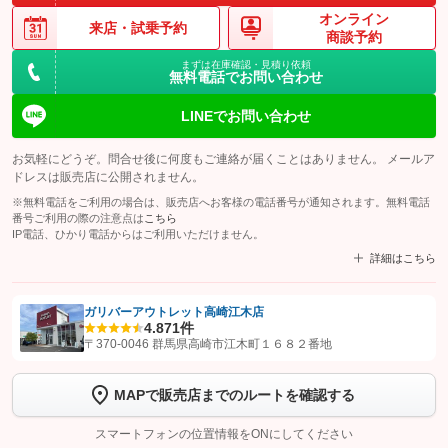
オンライン
来店・
試乗予約
商談予約
まずは在庫確認・見積り依頼
無料電話でお問い合わせ
LINEでお問い合わせ
お気軽にどうぞ。問合せ後に何度もご連絡が届くことはありません。 メールア
ドレスは販売店に公開されません。
※無料電話をご利用の場合は、販売店へお客様の電話番号が通知されます。無料電話
番号ご利用の際の注意点は
こちら
IP電話、ひかり電話からはご利用いただけません。
詳細はこちら
ガリバーアウトレット高崎江木店
4.8
71件
【STEP1】
認証画面でグーネットを友だち追加してから「許可する」ボタンを押
〒370-0046 群馬県高崎市江木町１６８２番地
します
MAPで販売店までのルートを確認する
【STEP2】
トーク画面で
ボタンをタップして問い合わせを
完了してください。
スマートフォンの位置情報をONにしてください