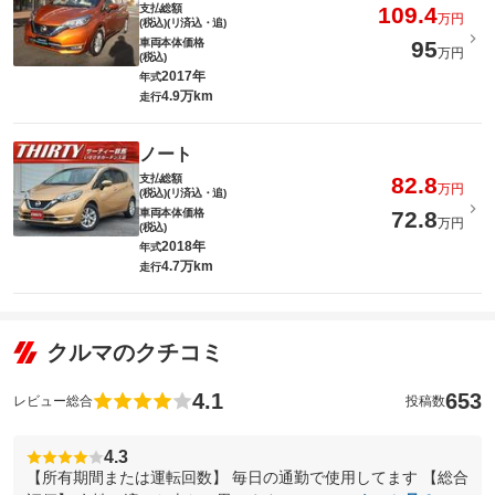
支払総額
109.4
万円
(税込)(リ済込・追)
車両本体価格
95
万円
(税込)
2017年
年式
4.9万km
走行
ノート
支払総額
82.8
万円
(税込)(リ済込・追)
車両本体価格
72.8
万円
(税込)
2018年
年式
4.7万km
走行
クルマのクチコミ
4.1
653
レビュー総合
投稿数
4.3
【所有期間または運転回数】 毎日の通勤で使用してます 【総合