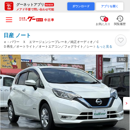
グーネットアプリ
RENEW
ダウンロード
アプリを開く
メアド不要で問い合わせ可能
0
お気に入り
閲覧履歴
日産 ノート
ｅ－パワー Ｘ エマージェンシーブレーキ／純正オーディオ／Ｃ
Ｄ再生／オートライト／オートエアコン／フォグライト／シートリ
もっと見る
フター／プッシュスタート／スマートキー／ＥＴＣ／車線逸脱警報
機能／電格ミラー／純正フロアマット／（群馬県）
1
/82