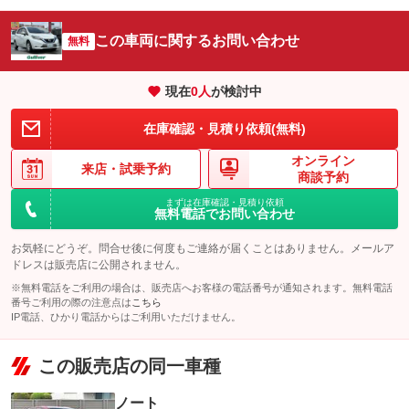
91.6
万円
劣化から守って光沢をキープする『モールコート』。樹脂パーツ
格
の劣化を防止し、ガラス被膜により、白化を予防するなど光り輝
パック内容
く色をキープするのに効果を発揮します。
この車両に関するお問い合わせ
無料
劣化から守って光沢をキープする『モールコート』。樹脂パーツ
ヘッドライト専用ガラスコーティング『ヘッドライトコート』は
の劣化を防止し、ガラス被膜により、白化を予防するなど光り輝
備考
ガラス被膜で黄ばみなどの表面劣化の予防や発止効果で汚れの付
く色をキープするのに効果を発揮します。
現在
0
人
が検討中
パック内容
着を抑制する効果が期待できます。
ヘッドライト専用ガラスコーティング『ヘッドライトコート』は
『ウロコポリッシュ』は専用の溶剤で研磨をし、気になるガラス
在庫確認・見積り依頼(無料)
ガラス被膜で黄ばみなどの表面劣化の予防や発止効果で汚れの付
備考
ウロコを除去します。頑固なウロコにも効果あり。お車の視界と
このパックの見積もり依頼（無料）
着を抑制する効果が期待できます。
美観をキープする為にお勧めしたい商品です。
オンライン
来店・
試乗予約
『ウロコポリッシュ』は専用の溶剤で研磨をし、気になるガラス
商談予約
ウロコを除去します。頑固なウロコにも効果あり。お車の視界と
備考
このパックの見積もり依頼（無料）
美観をキープする為にお勧めしたい商品です。
まずは在庫確認・見積り依頼
無料電話でお問い合わせ
お気軽にどうぞ。問合せ後に何度もご連絡が届くことはありません。メールア
このパックの見積もり依頼（無料）
ドレスは販売店に公開されません。
※無料電話をご利用の場合は、販売店へお客様の電話番号が通知されます。無料電話
番号ご利用の際の注意点は
こちら
IP電話、ひかり電話からはご利用いただけません。
この販売店の同一車種
ノート