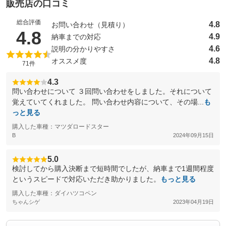
販売店の口コミ
総合評価
4.8
お問い合わせ（見積り）
（5点満点中）
4.8
4.9
納車までの対応
4.6
説明の分かりやすさ
4.8
オススメ度
71件
4.3
問い合わせについて ３回問い合わせをしました。それについて
覚えていてくれました。 問い合わせ内容について、その場...
も
っと見る
購入した車種：マツダロードスター
B
2024年09月15日
5.0
検討してから購入決断まで短時間でしたが、納車まで1週間程度
というスピードで対応いただき助かりました。
もっと見る
購入した車種：ダイハツコペン
ちゃんシゲ
2023年04月19日