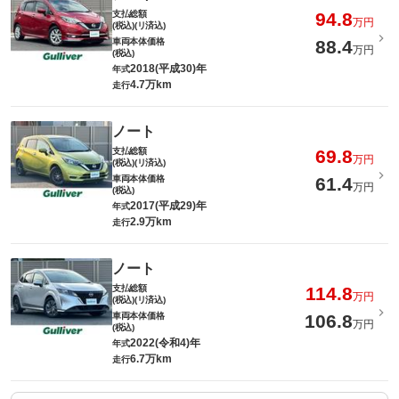
支払総額
94.8
万円
(税込)(リ済込)
車両本体価格
88.4
万円
(税込)
2018(平成30)年
年式
4.7万km
走行
ノート
支払総額
69.8
万円
(税込)(リ済込)
車両本体価格
61.4
万円
(税込)
2017(平成29)年
年式
2.9万km
走行
ノート
支払総額
114.8
万円
(税込)(リ済込)
車両本体価格
106.8
万円
(税込)
2022(令和4)年
年式
6.7万km
走行