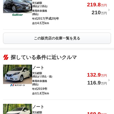
支払総額
219.8
万円
(税込)(リ済込)
車両本体価格
210
万円
(税込)
2017(平成29)年
年式
4.5万km
走行
この販売店の在庫一覧を見る
探している条件に近いクルマ
ノート
支払総額
132.9
万円
(税込)(リ済込・追)
車両本体価格
116.9
万円
(税込)
2019年
年式
1.8万km
走行
ノート
支払総額
169.9