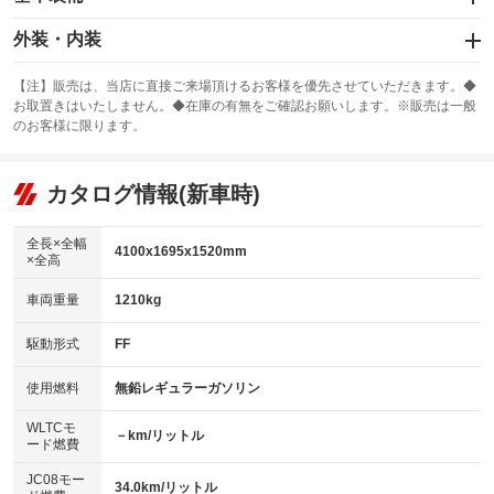
エアバッグ：運転席/助手席
外装・内装
：装備あり
スライドドア
カーナビ
：装備なし
：装備なし
【注】販売は、当店に直接ご来場頂けるお客様を優先させていただきます。◆
お取置きはいたしません。◆在庫の有無をご確認お願いします。※販売は一般
サンルーフ
ABS
TV
：装備なし
：装備あり
：装備なし
のお客様に限ります。
エアコン
Wエアコン
オーディオ：CDまたはCDチェンジャー／ミュージックプレイヤー接続
：装備あり
：装備なし
：装備あり
可
リフトアップ
パワーステアリング
カタログ情報(新車時)
：装備なし
：装備あり
ビジュアル
：装備なし
ダウンヒルアシストコントロール
：装備なし
アルミホイール
全長×全幅
：装備なし
4100x1695x1520mm
×全高
パワーウィンドウ
盗難防止システム
：装備あり
：装備あり
革シート
ハーフレザーシート
：装備なし
：装備なし
車両重量
1210kg
アイドリングストップ
ドライブレコーダー
：装備なし
：装備なし
キーレス
LEDヘッドランプ
：装備あり
：装備なし
USB入力端子
Bluetooth接続
駆動形式
FF
：装備なし
：装備なし
HID(キセノンライト)
ポータブルナビ
：装備なし
：装備なし
100V電源
クリーンディーゼル
使用燃料
無鉛レギュラーガソリン
：装備なし
：装備なし
バックカメラ
ETC
：装備なし
：装備なし
センターデフロック
：装備なし
WLTCモ
エアロ
スマートキー
－km/リットル
：装備なし
：装備あり
ード燃費
レンタカーアップ
展示・試乗車
：装備なし
：装備なし
ローダウン
ランフラットタイヤ
：装備なし
：装備なし
JC08モー
34.0km/リットル