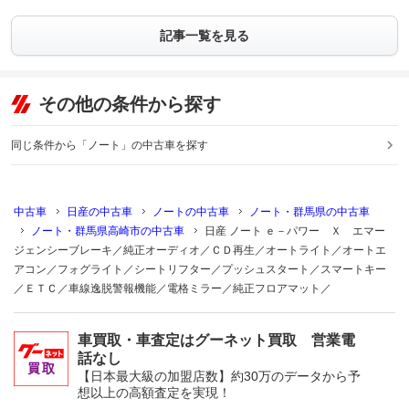
記事一覧を見る
その他の条件から探す
同じ条件から「ノート」の中古車を探す
中古車
日産の中古車
ノートの中古車
ノート・群馬県の中古車
ノート・群馬県高崎市の中古車
日産 ノート ｅ－パワー Ｘ エマー
ジェンシーブレーキ／純正オーディオ／ＣＤ再生／オートライト／オートエ
アコン／フォグライト／シートリフター／プッシュスタート／スマートキー
／ＥＴＣ／車線逸脱警報機能／電格ミラー／純正フロアマット／
車買取・車査定はグーネット買取 営業電
話なし
【日本最大級の加盟店数】約30万のデータから予
想以上の高額査定を実現！