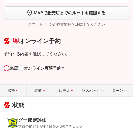
します
MAPで販売店までのルートを確認する
【STEP2】
トーク画面で
ボタンをタップして問い合わせを
完了してください。
スマートフォンの位置情報をONにしてください
こちら
オンライン予約
予約する内容を選択してください。
来店
オンライン商談予約
?
状態
装備
販売店
購入パック
ローン
状態
グー鑑定評価
プロの鑑定士が4項目を5段階でチェック