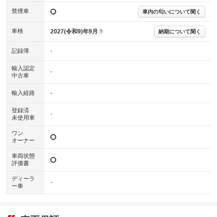
下さい。
禁煙車
車内の匂いについて聞く
※実際にお渡しするコンディションチェックシートにつきましては、形式
および表示項目が異なる場合がございます。
※グー鑑定の評価はあくまでも記載している鑑定日の鑑定結果となりま
車検
2027(令和9)年9月
納期について聞く
?
す。車両情報等の詳細は各販売店へお問い合わせ下さい。
記録簿
-
輸入認定
-
中古車
輸入経路
-
登録済
-
未使用車
ワン
オーナー
車両状態
評価書
ディーラ
-
ー車