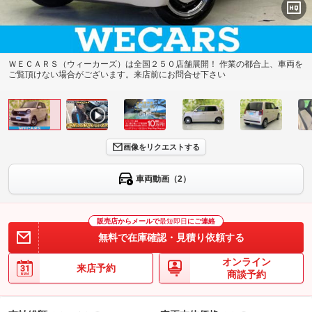
ＷＥＣＡＲＳ（ウィーカーズ）は全国２５０店舗展開！ 作業の都合上、車両を
ご覧頂けない場合がございます。来店前にお問合せ下さい
画像をリクエストする
車両動画（2）
販売店からメールで
最短即日
にご連絡
無料で在庫確認・見積り依頼する
オンライン
来店予約
商談予約