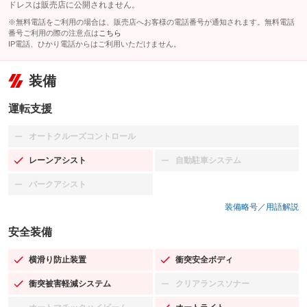
ドレスは販売店に公開されません。
※無料電話をご利用の場合は、販売店へお客様の電話番号が通知されます。無料電話
番号ご利用の際の注意点は
こちら
IP電話、ひかり電話からはご利用いただけません。
装備
運転支援
オートクルーズコントロール
：装備なし
レーンアシスト
自動駐車システム
：装備あり
：装備なし
パークアシスト
：装備なし
装備略号／用語解説
安全装備
横滑り防止装置
衝突安全ボディ
：装備あり
：装備あり
衝突被害軽減システム
クリアランスソナー
：装備あり
：装備なし