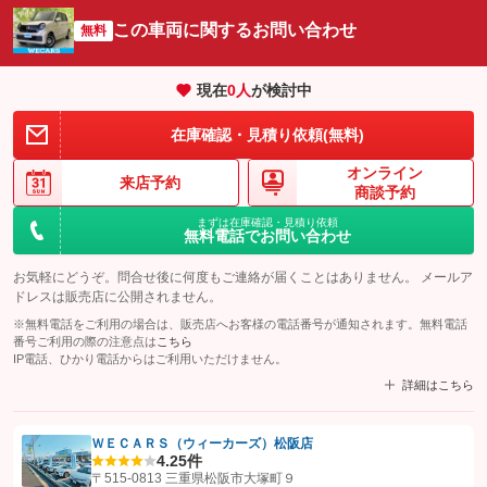
この車両に関するお問い合わせ
無料
現在
0
人
が検討中
在庫確認・見積り依頼(無料)
オンライン
来店予約
商談予約
まずは在庫確認・見積り依頼
無料電話でお問い合わせ
お気軽にどうぞ。問合せ後に何度もご連絡が届くことはありません。 メールア
ドレスは販売店に公開されません。
※無料電話をご利用の場合は、販売店へお客様の電話番号が通知されます。無料電話
番号ご利用の際の注意点は
こちら
IP電話、ひかり電話からはご利用いただけません。
詳細はこちら
ＷＥＣＡＲＳ（ウィーカーズ）松阪店
4.2
5件
【STEP1】
認証画面でグーネットを友だち追加してから「許可する」ボタンを押
〒515-0813 三重県松阪市大塚町９