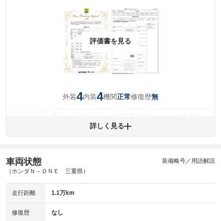
評価書を見る
4
4
外装
内装
機関
修復歴
正常
無
気になるキズやヘコミは補修済みですが、小さなキズやヘ
外装
コミが残っています。
詳しく見る
(車両外装)
キズ・へこみについて問い合わせる
内装
気になる汚れ等が、部分的にあります。
(内装状態)
車両状態
装備略号／用語解説
（ホンダＮ－ＯＮＥ 三重県）
主要機関に不具合はありません。
機関
走行距離
1.1万km
詳細は鑑定書をご確認ください。
修復歴
修復歴
なし
※グー鑑定は保証サービスではございません。購入時は必ず現車をご確認