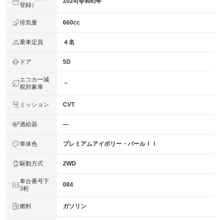
2024(令和6)年
登録）
排気量
660cc
乗車定員
４名
ドア
5D
エコカー減
－
税対象車
ミッション
CVT
過給器
―
車体色
プレミアムアイボリー・パールＩＩ
駆動方式
2WD
車台番号下
084
3桁
燃料
ガソリン