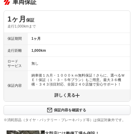
車両保証
1ヶ月
保証
走行1,000kmまで
保証期間
1ヶ月
走行距離
1,000km
ロード
無し
サービス
納車後１カ月・１０００ｋｍ無料保証！さらに、選べるＷ
Ｅ！保証（１・３・５年プラン）もご用意。最大３６機
構・３４３項目対応、全国２４０店舗で安心サポート！
保証内容
詳しく見る
保証内容について問い合わせる
納車後１ヶ月・１０００ｋｍ以内は３６機構・３４３項目
保証項目
を保証いたします。詳しくは販売店までお問い合わせ下さ
保証内容を確認する
い。
※消耗部品（タイヤ・バッテリー・ブレーキパッド等）は保証対象外です。
修理回数
無制限
大型店には整備工場を併設！