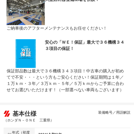
車両本体価格
上限金額
車両本体価格の５０％まで
免責金
無し
ご納車後のアフターメンテナンスもお任せください！
保証修理
全国のＷＥＣＡＲＳで修理受付可能です。詳細はスタッフ
受付先
までお気軽にお問い合わせ下さい。
整備付 法定12ヶ月または法定24ヶ月点検整備付
安心の「ＷＥ！保証」最大で３６機構３４
法定整備
※車検なし・車検整備付の場合は法定24ヶ月点検整備付
３項目の保証！
※商用車は6ヶ月または12ヶ月点検整備付
法定整備
ご契約からご納車までの間に法定点検を実施致します。支
について
払総額に整備代金が含まれ点検記録簿を発行致します。
保証部品数は最大で３６機構３４３項目！中古車の購入が初め
てで不安・・・という方もご安心ください！保証期間は１年／
１万ｋｍ・３年／３万ｋｍ・５年／５万ｋｍからご予算に合わ
せてお選びいただけます！（一部選べない車両もございます）
基本仕様
装備略号／用語解説
（ホンダＮ－ＯＮＥ 三重県）
年式（初度