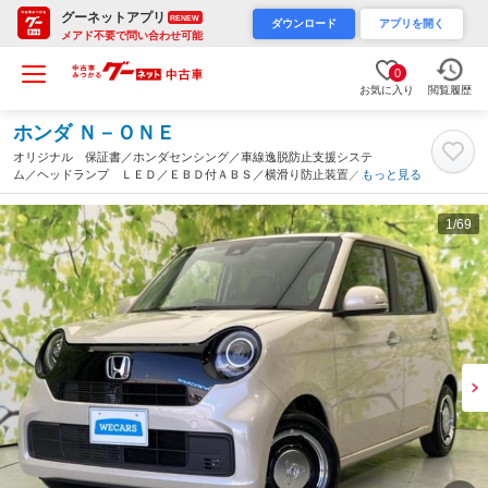
グーネットアプリ
RENEW
ダウンロード
アプリを開く
メアド不要で問い合わせ可能
0
お気に入り
閲覧履歴
ホンダ Ｎ－ＯＮＥ
オリジナル 保証書／ホンダセンシング／車線逸脱防止支援システ
ム／ヘッドランプ ＬＥＤ／ＥＢＤ付ＡＢＳ／横滑り防止装置／ア
もっと見る
イドリングストップ／禁煙車／エアバッグ 運転席／エアバッグ
助手席／衝突安全ボディ（三重県）
1
/69