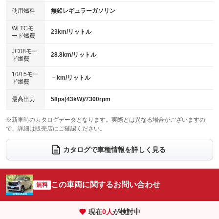
100V電源
クリーンディーゼル
バックカメラ
ETC
使用燃料
無鉛レギュラーガソリン
：装備なし
：装備なし
：装備なし
：装備なし
センターデフロック
エアロ
スマートキー
：装備なし
WLTCモ
：装備なし
：装備なし
23km/リットル
ード燃費
レンタカーアップ
展示・試乗車
ローダウン
ランフラットタイヤ
：装備なし
：装備なし
：装備なし
：装備なし
JC08モー
28.8km/リットル
ド燃費
電動格納ミラー
パワーシート
3列シート
：装備あり
：装備なし
：装備なし
10/15モー
装備略号／用語解説
－km/リットル
ベンチシート
フルフラットシート
ド燃費
：装備なし
：装備なし
チップアップシート
オットマン
：装備なし
：装備なし
最高出力
58ps(43kW)/7300rpm
電動格納サードシート
シートヒーター
：装備なし
：装備なし
※新車時のカタログデータとなります。実際とは異なる場合がございますの
で、詳細は販売店にご確認ください。
ウォークスルー
後席モニター
：装備なし
：装備なし
電動リアゲート
フロントカメラ
カタログで車種情報を詳しく見る
：装備なし
：装備なし
シートエアコン
全周囲カメラ
：装備なし
：装備なし
サイドカメラ
ルーフレール
この車両に関するお問い合わせ
：装備なし
無料
：装備なし
エアサスペンション
ヘッドライトウォッシャー
：装備なし
：装備なし
現在
0
人
が検討中
装備略号／用語解説