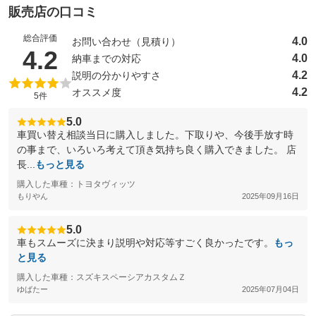
販売店の口コミ
総合評価
4.0
お問い合わせ（見積り）
（5点満点中）
4.2
4.0
納車までの対応
4.2
説明の分かりやすさ
4.2
オススメ度
5件
5.0
車買い替え相談当日に購入しました。下取りや、今後手放す時
の事まで、いろいろ考えて頂き気持ち良く購入できました。 店
長...
もっと見る
購入した車種：トヨタヴィッツ
もりやん
2025年09月16日
5.0
車もスムーズに決まり説明や対応等すごく良かったです。
もっ
と見る
購入した車種：スズキスペーシアカスタムＺ
ゆばたー
2025年07月04日