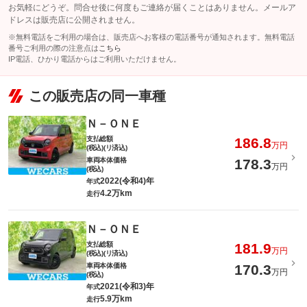
お気軽にどうぞ。問合せ後に何度もご連絡が届くことはありません。メールア
ドレスは販売店に公開されません。
※無料電話をご利用の場合は、販売店へお客様の電話番号が通知されます。無料電話
番号ご利用の際の注意点は
こちら
IP電話、ひかり電話からはご利用いただけません。
この販売店の同一車種
Ｎ－ＯＮＥ
支払総額
186.8
万円
(税込)(リ済込)
車両本体価格
178.3
万円
(税込)
2022(令和4)年
年式
4.2万km
走行
Ｎ－ＯＮＥ
支払総額
181.9
万円
(税込)(リ済込)
車両本体価格
170.3
万円
(税込)
2021(令和3)年
年式
5.9万km
走行