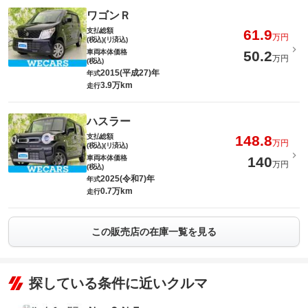
ワゴンＲ
支払総額
61.9
万円
(税込)(リ済込)
車両本体価格
50.2
万円
(税込)
2015(平成27)年
年式
3.9万km
走行
ハスラー
支払総額
148.8
万円
(税込)(リ済込)
車両本体価格
140
万円
(税込)
2025(令和7)年
年式
0.7万km
走行
この販売店の在庫一覧を見る
探している条件に近いクルマ