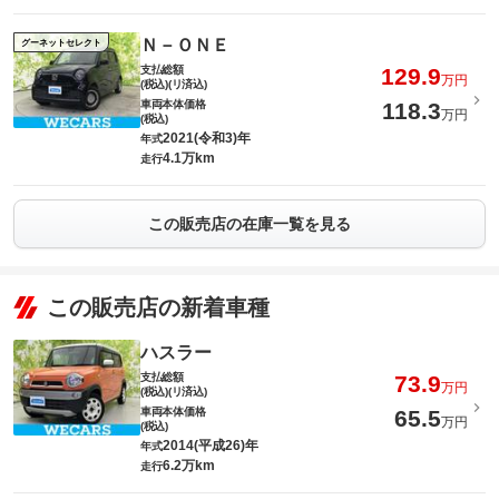
Ｎ－ＯＮＥ
グーネットセレクト
支払総額
129.9
万円
(税込)(リ済込)
車両本体価格
118.3
万円
(税込)
2021(令和3)年
年式
4.1万km
走行
この販売店の在庫一覧を見る
この販売店の新着車種
ハスラー
支払総額
73.9
万円
(税込)(リ済込)
車両本体価格
65.5
万円
(税込)
2014(平成26)年
年式
6.2万km
走行