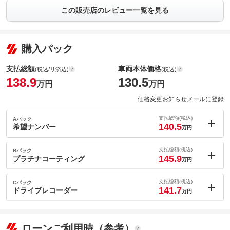
この販売店のレビュー一覧を見る
購入パック
支払総額
車両本体価格
(税込/リ済込)
(税込)
138.9
130.5
万円
万円
価格変更お知らせメールに登録
支払総額(税込)
Aパック
140.5
希望ナンバー
万円
内：オプシ
1.6
ョン価格
支払総額(税込)
Bパック
万円
145.9
(税込)
プラチナコーティング
万円
車両本体価
130.5
万円
内：オプシ
格
7
ョン価格
支払総額(税込)
Cパック
万円
141.7
(税込)
ドライブレコーダー
万円
車両本体価
130.5
万円
内：オプシ
格
2.8
ョン価格
万円
(税込)
パック内容
ローンご利用時（参考）