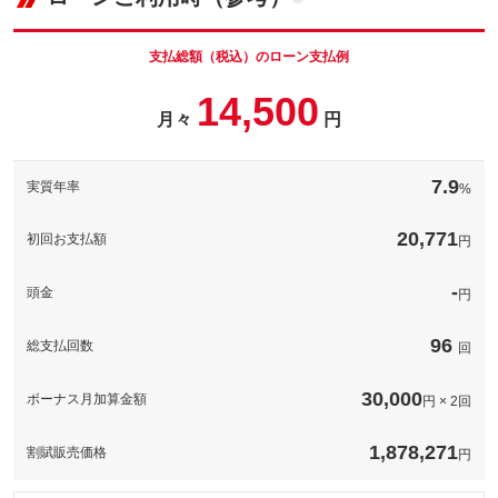
車両本体価
130.5
万円
ナンバープレートの番号を好きな番号に設定することができま
格
す！※一部取得出来ないナンバーもございます。※人気の数字等
は抽選になることがございます。
支払総額（税込）のローン支払例
パック内容
お車のボディーをガラス被膜でコーティングし高い撥水性と防汚
備考
－
14,500
性が持続！※表示価格は普通車ＬＬサイズの価格です。他サイズ
月々
円
パック内容
の価格については下記の通りです。軽自動車３９，９００円、普
通車５９，９００円
このパックの見積もり依頼（無料）
煽り運転などが心配な昨今、必須の装備となってきているドライ
ブレコーダー！工賃込みで表示の価格から装着可能です。※ご希
備考
－
7.9
実質年率
%
望の機種がある場合、追加費用がかかります。ご了承ください。
備考
－
20,771
このパックの見積もり依頼（無料）
初回お支払額
円
このパックの見積もり依頼（無料）
-
頭金
円
96
総支払回数
回
30,000
ボーナス月加算金額
円 × 2回
1,878,271
割賦販売価格
円