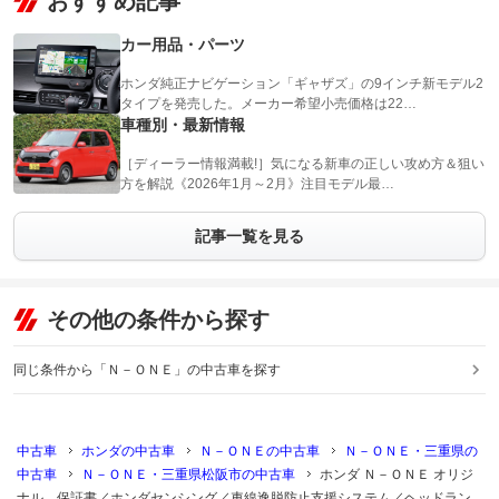
おすすめ記事
カー用品・パーツ
ホンダ純正ナビゲーション「ギャザズ」の9インチ新モデル2
タイプを発売した。メーカー希望小売価格は22…
車種別・最新情報
［ディーラー情報満載!］気になる新車の正しい攻め方＆狙い
方を解説《2026年1月～2月》注目モデル最…
記事一覧を見る
その他の条件から探す
同じ条件から「Ｎ－ＯＮＥ」の中古車を探す
中古車
ホンダの中古車
Ｎ－ＯＮＥの中古車
Ｎ－ＯＮＥ・三重県の
中古車
Ｎ－ＯＮＥ・三重県松阪市の中古車
ホンダ Ｎ－ＯＮＥ オリジ
ナル 保証書／ホンダセンシング／車線逸脱防止支援システム／ヘッドラン