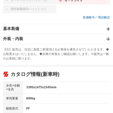
オートマチックハイビーム
オートライト
：装備なし
：装備あり
頸部衝撃緩和ヘッドレスト
：装備なし
装備略号／用語解説
基本装備
エアバッグ：運転席/助手席
外装・内装
：装備あり
スライドドア
カーナビ
：装備なし
：装備なし
【注】販売は、当店に直接ご来場頂けるお客様を優先させていただきます。◆
お取置きはいたしません。◆在庫の有無をご確認お願いします。※販売は一般
サンルーフ
ABS
TV
：装備なし
：装備あり
：装備なし
のお客様に限ります。
エアコン
Wエアコン
オーディオ
：装備あり
：装備なし
：装備なし
リフトアップ
パワーステアリング
カタログ情報(新車時)
ビジュアル
：装備なし
：装備なし
：装備なし
ダウンヒルアシストコントロール
アルミホイール
：装備なし
：装備なし
全長×全幅
3395x1475x1545mm
×全高
パワーウィンドウ
盗難防止システム
革シート
ハーフレザーシート
：装備あり
：装備なし
：装備なし
：装備なし
車両重量
840kg
アイドリングストップ
ドライブレコーダー
キーレス
LEDヘッドランプ
：装備あり
：装備なし
：装備あり
：装備あり
USB入力端子
Bluetooth接続
駆動形式
FF
HID(キセノンライト)
ポータブルナビ
：装備なし
：装備なし
：装備なし
：装備なし