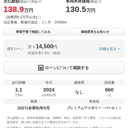
支払総額
車両本体価格
(税込/リ済込)
(税込)
138.9
130.5
万円
万円
（諸費用8.4万円を含む）
法定整備：
整備付
保証：
1ヶ月・1000km
希望予算で相談してみる
価格変更をお知らせ
14,500
月々
円
通常ローン
詳細を見る
実質年率7.9%・96回
ローンについて相談する
走行距離
年式
修復歴
排気量
1.1
2024
660
なし
万km
(令和6)年
cc
車検
車体色
2027(令和9)年9月
プレミアムアイボリー・パールＩＩ
支払総額には、車両本体価格の他、保険料、税金、登録等に伴う費用、リサイクル預託金
相当額等、購入時に必要な全ての費用が含まれています。
当該価格は、登録等の時期や地域などについて一定の条件を付した価格になります。