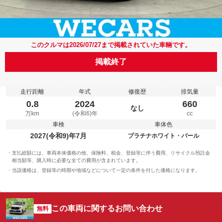
このクルマは2026/07/27まで掲載されていた車輛です。
掲載終了
走行距離
年式
修復歴
排気量
0.8
2024
660
なし
万km
(令和6)年
cc
車検
車体色
2027(令和9)年7月
プラチナホワイト・パール
支払総額には、車両本体価格の他、保険料、税金、登録等に伴う費用、リサイクル預託金
相当額等、購入時に必要な全ての費用が含まれています。
当該価格は、登録等の時期や地域などについて一定の条件を付した価格になります。
この車両に関するお問い合わせ
無料