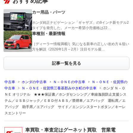
おすすめ記事
カー用品・パーツ
ホンダ純正ナビゲーション「ギャザズ」の9インチ新モデル2
タイプを発売した。メーカー希望小売価格は22…
車種別・最新情報
［ディーラー情報満載!］気になる新車の正しい攻め方＆狙い
方を解説《2026年1月～2月》注目モデル最…
記事一覧を見る
中古車
ホンダの中古車
Ｎ－ＯＮＥの中古車
Ｎ－ＯＮＥ・佐賀県の
中古車
Ｎ－ＯＮＥ・佐賀県三養基郡みやき町の中古車
ホンダ Ｎ－Ｏ
ＮＥ オリジナル ★★★保証書／ホンダセンシング／車線逸脱防止支援シス
テム／ＵＳＢジャック／ＥＢＤ付ＡＢＳ／禁煙車／エアバッグ 運転席／エ
アバッグ 助手席／エアバッグ サイド／エンジンスタートボタン／キーレ
スエントリー
車買取・車査定はグーネット買取 営業電