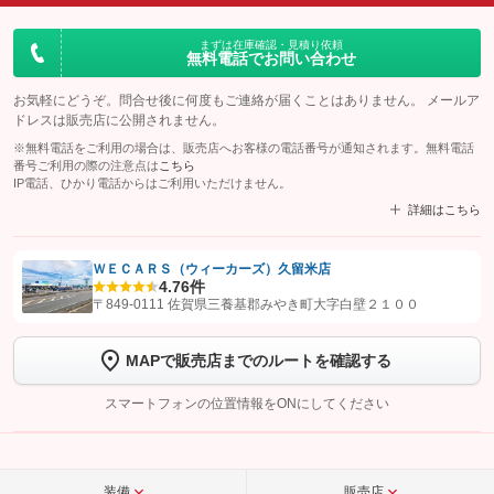
まずは在庫確認・見積り依頼
無料電話でお問い合わせ
お気軽にどうぞ。問合せ後に何度もご連絡が届くことはありません。 メールア
ドレスは販売店に公開されません。
※無料電話をご利用の場合は、販売店へお客様の電話番号が通知されます。無料電話
番号ご利用の際の注意点は
こちら
IP電話、ひかり電話からはご利用いただけません。
詳細はこちら
ＷＥＣＡＲＳ（ウィーカーズ）久留米店
4.7
6件
【STEP1】
認証画面でグーネットを友だち追加してから「許可する」ボタンを押
〒849-0111 佐賀県三養基郡みやき町大字白壁２１００
します
MAPで販売店までのルートを確認する
【STEP2】
トーク画面で
ボタンをタップして問い合わせを
完了してください。
スマートフォンの位置情報をONにしてください
こちら
装備
販売店