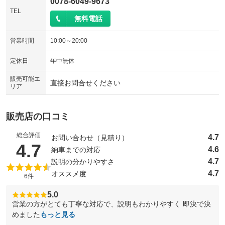
0078-6049-9673
TEL
無料電話
営業時間
10:00～20:00
定休日
年中無休
販売可能エ
直接お問合せください
リア
販売店の口コミ
総合評価
4.7
お問い合わせ（見積り）
（5点満点中）
4.7
4.6
納車までの対応
4.7
説明の分かりやすさ
4.7
オススメ度
6件
5.0
営業の方がとても丁寧な対応で、説明もわかりやすく 即決で決
めました
もっと見る