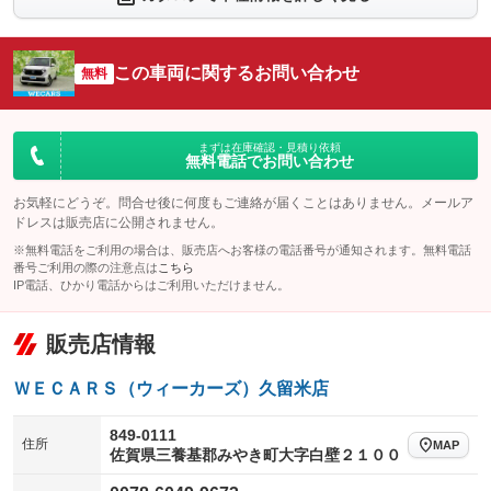
シートエアコン
全周囲カメラ
：装備なし
：装備なし
サイドカメラ
ルーフレール
この車両に関するお問い合わせ
：装備なし
無料
：装備なし
エアサスペンション
ヘッドライトウォッシャー
：装備なし
：装備なし
装備略号／用語解説
まずは在庫確認・見積り依頼
無料電話でお問い合わせ
お気軽にどうぞ。問合せ後に何度もご連絡が届くことはありません。メールア
ドレスは販売店に公開されません。
※無料電話をご利用の場合は、販売店へお客様の電話番号が通知されます。無料電話
番号ご利用の際の注意点は
こちら
IP電話、ひかり電話からはご利用いただけません。
販売店情報
ＷＥＣＡＲＳ（ウィーカーズ）久留米店
849-0111
住所
MAP
佐賀県三養基郡みやき町大字白壁２１００