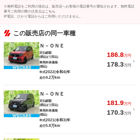
※無料電話をご利用の場合は、販売店へお客様の電話番号が通知されます。無料電話
番号ご利用の際の注意点は
こちら
IP電話、ひかり電話からはご利用いただけません。
この販売店の同一車種
Ｎ－ＯＮＥ
支払総額
186.8
万円
(税込)(リ済込)
車両本体価格
178.3
万円
(税込)
2022(令和4)年
年式
4.2万km
走行
Ｎ－ＯＮＥ
支払総額
181.9
万円
(税込)(リ済込)
車両本体価格
170.3
万円
(税込)
2021(令和3)年
年式
5.9万km
走行