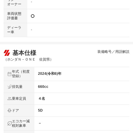
-
オーナー
車両状態
評価書
ディーラ
-
ー車
基本仕様
装備略号／用語解説
（ホンダＮ－ＯＮＥ 佐賀県）
年式（初度
2024(令和6)年
登録）
排気量
660cc
乗車定員
４名
ドア
5D
エコカー減
－
税対象車