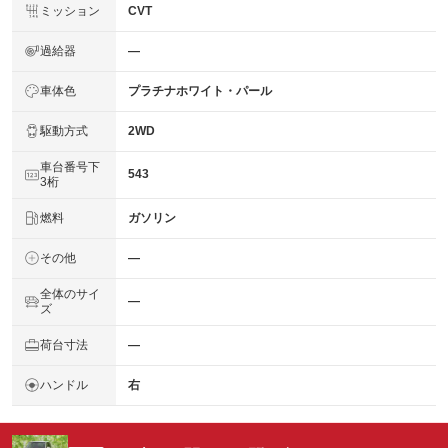
ミッション
CVT
過給器
―
車体色
プラチナホワイト・パール
駆動方式
2WD
車台番号下
543
3桁
燃料
ガソリン
その他
―
全体のサイ
―
ズ
荷台寸法
―
ハンドル
右