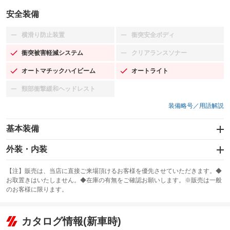
安全装備
横滑り防止装置
衝突安全ボディ
：装備なし
：装備なし
衝突被害軽減システム
クリアランスソナー
：装備あり
：装備なし
オートマチックハイビーム
オートライト
：装備あり
：装備あり
頸部衝撃緩和ヘッドレスト
：装備なし
装備略号／用語解説
基本装備
エアバッグ：運転席/助手席/サイド
外装・内装
：装備あり
スライドドア
カーナビ
：装備なし
：装備なし
【注】販売は、当店に直接ご来場頂けるお客様を優先させていただきます。◆
お取置きはいたしません。◆在庫の有無をご確認お願いします。※販売は一般
サンルーフ
ABS
TV
：装備なし
：装備あり
：装備なし
のお客様に限ります。
エアコン
Wエアコン
オーディオ
：装備あり
：装備なし
：装備なし
リフトアップ
パワーステアリング
カタログ情報(新車時)
ビジュアル
：装備なし
：装備なし
：装備なし