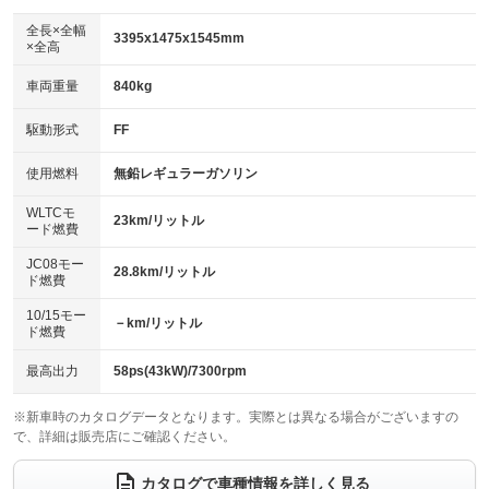
ダウンヒルアシストコントロール
アルミホイール
：装備なし
：装備なし
全長×全幅
3395x1475x1545mm
×全高
パワーウィンドウ
盗難防止システム
革シート
ハーフレザーシート
：装備なし
：装備なし
：装備なし
：装備なし
車両重量
840kg
アイドリングストップ
ドライブレコーダー
キーレス
LEDヘッドランプ
：装備なし
：装備なし
：装備あり
：装備なし
USB入力端子
Bluetooth接続
駆動形式
FF
HID(キセノンライト)
ポータブルナビ
：装備なし
：装備なし
：装備なし
：装備なし
100V電源
クリーンディーゼル
バックカメラ
ETC
使用燃料
無鉛レギュラーガソリン
：装備なし
：装備なし
：装備なし
：装備なし
センターデフロック
エアロ
スマートキー
：装備なし
WLTCモ
：装備なし
：装備なし
23km/リットル
ード燃費
レンタカーアップ
展示・試乗車
ローダウン
ランフラットタイヤ
：装備なし
：装備なし
：装備なし
：装備なし
JC08モー
28.8km/リットル
ド燃費
電動格納ミラー
パワーシート
3列シート
：装備あり
：装備なし
：装備なし
10/15モー
装備略号／用語解説
－km/リットル
ベンチシート
フルフラットシート
ド燃費
：装備なし
：装備なし
チップアップシート
オットマン
：装備なし
：装備なし
最高出力
58ps(43kW)/7300rpm
電動格納サードシート
シートヒーター
：装備なし
：装備なし
※新車時のカタログデータとなります。実際とは異なる場合がございますの
で、詳細は販売店にご確認ください。
ウォークスルー
後席モニター
：装備なし
：装備なし
電動リアゲート
フロントカメラ
カタログで車種情報を詳しく見る
：装備なし
：装備なし