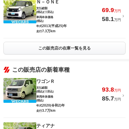
Ｎ－ＯＮＥ
支払総額
69.9
万円
(税込)(リ済込)
車両本体価格
58.1
万円
(税込)
2013(平成25)年
年式
7.3万km
走行
この販売店の在庫一覧を見る
この販売店の新着車種
ワゴンＲ
支払総額
93.8
万円
(税込)(リ済込)
車両本体価格
85.7
万円
(税込)
2020(令和2)年
年式
3.7万km
走行
ティアナ