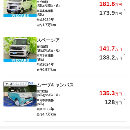
支払総額
181.8
万円
(税込)(リ済込・追)
車両本体価格
173.9
万円
(税込)
2024年
年式
1.7万km
走行
スペーシア
支払総額
141.7
万円
(税込)(リ済込・追)
車両本体価格
133.2
万円
(税込)
2024年
年式
0.9万km
走行
ムーヴキャンバス
グーネットセレクト
支払総額
135.3
万円
(税込)(リ済込・追)
車両本体価格
128
万円
(税込)
2022年
年式
4.7万km
走行