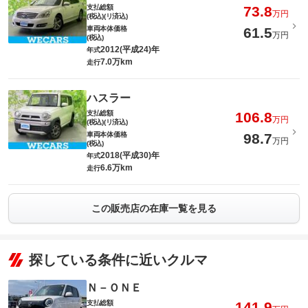
支払総額
73.8
万円
(税込)(リ済込)
車両本体価格
61.5
万円
(税込)
2012(平成24)年
年式
7.0万km
走行
ハスラー
支払総額
106.8
万円
(税込)(リ済込)
車両本体価格
98.7
万円
(税込)
2018(平成30)年
年式
6.6万km
走行
この販売店の在庫一覧を見る
探している条件に近いクルマ
Ｎ－ＯＮＥ
支払総額
141.9