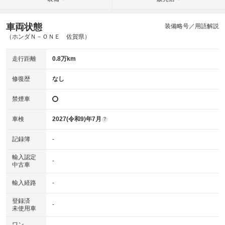
車両状態
装備略号／用語解説
（ホンダＮ－ＯＮＥ 佐賀県）
走行距離
0.8万km
修復歴
なし
禁煙車
車検
2027(令和9)年7月
?
記録簿
-
輸入認定
-
中古車
輸入経路
-
登録済
-
未使用車
ワン