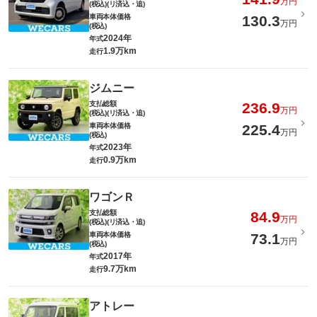
万円
(税込)(リ済込・追)
車両本体価格
130.3
万円
(税込)
2024年
年式
1.9万km
走行
ジムニー
支払総額
236.9
万円
(税込)(リ済込・追)
車両本体価格
225.4
万円
(税込)
2023年
年式
0.9万km
走行
ワゴンＲ
支払総額
84.9
万円
(税込)(リ済込・追)
車両本体価格
73.1
万円
(税込)
2017年
年式
9.7万km
走行
アトレー