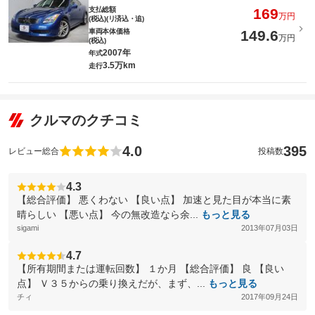
支払総額
169
万円
(税込)(リ済込・追)
車両本体価格
149.6
万円
(税込)
2007年
年式
3.5万km
走行
クルマのクチコミ
4.0
395
レビュー総合
投稿数
4.3
【総合評価】 悪くわない 【良い点】 加速と見た目が本当に素
晴らしい 【悪い点】 今の無改造なら余...
もっと見る
sigami
2013年07月03日
4.7
【所有期間または運転回数】 １か月 【総合評価】 良 【良い
点】 Ｖ３５からの乗り換えだが、まず、...
もっと見る
チィ
2017年09月24日