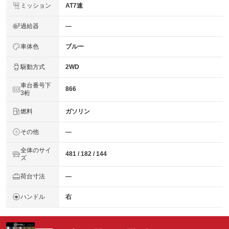
ミッション
AT7速
過給器
―
車体色
ブルー
駆動方式
2WD
車台番号下
866
3桁
燃料
ガソリン
その他
―
全体のサイ
481 / 182 / 144
ズ
荷台寸法
―
ハンドル
右