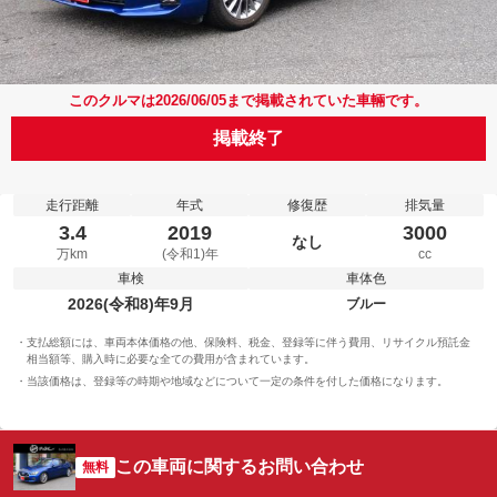
このクルマは2026/06/05まで掲載されていた車輛です。
掲載終了
走行距離
年式
修復歴
排気量
3.4
2019
3000
なし
万km
(令和1)年
cc
車検
車体色
2026(令和8)年9月
ブルー
支払総額には、車両本体価格の他、保険料、税金、登録等に伴う費用、リサイクル預託金
相当額等、購入時に必要な全ての費用が含まれています。
当該価格は、登録等の時期や地域などについて一定の条件を付した価格になります。
この車両に関するお問い合わせ
無料