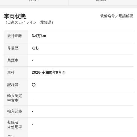
車両状態
装備略号／用語解説
（日産スカイライン 愛知県）
走行距離
3.4万km
修復歴
なし
禁煙車
-
車検
2026(令和8)年9月
?
記録簿
輸入認定
-
中古車
輸入経路
-
登録済
-
未使用車
ワン