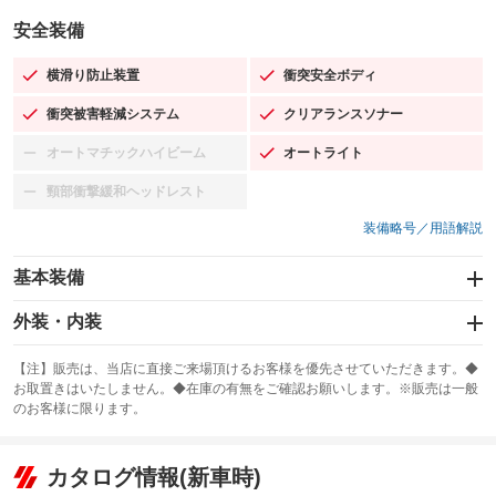
安全装備
横滑り防止装置
衝突安全ボディ
：装備あり
：装備あり
衝突被害軽減システム
クリアランスソナー
：装備あり
：装備あり
オートマチックハイビーム
オートライト
：装備なし
：装備あり
頸部衝撃緩和ヘッドレスト
：装備なし
装備略号／用語解説
基本装備
エアバッグ：運転席/助手席/サイド
外装・内装
：装備あり
スライドドア
カーナビ：メモリーナビ他
：装備なし
：装備あり
【注】販売は、当店に直接ご来場頂けるお客様を優先させていただきます。◆
お取置きはいたしません。◆在庫の有無をご確認お願いします。※販売は一般
サンルーフ
ABS
TV：フルセグ
：装備なし
：装備あり
：装備あり
のお客様に限ります。
エアコン
Wエアコン
オーディオ：CDまたはCDチェンジャー
：装備あり
：装備なし
：装備あり
リフトアップ
パワーステアリング
カタログ情報(新車時)
ビジュアル：-／DVD再生
：装備なし
：装備あり
：装備あり