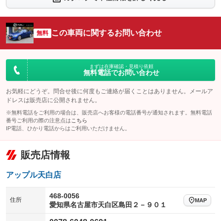
シートエアコン
全周囲カメラ
：装備なし
：装備あり
サイドカメラ
ルーフレール
この車両に関するお問い合わせ
：装備あり
無料
：装備なし
エアサスペンション
ヘッドライトウォッシャー
：装備なし
：装備なし
装備略号／用語解説
まずは在庫確認・見積り依頼
無料電話でお問い合わせ
お気軽にどうぞ。問合せ後に何度もご連絡が届くことはありません。メールア
ドレスは販売店に公開されません。
※無料電話をご利用の場合は、販売店へお客様の電話番号が通知されます。無料電話
番号ご利用の際の注意点は
こちら
IP電話、ひかり電話からはご利用いただけません。
販売店情報
アップル天白店
468-0056
住所
MAP
愛知県名古屋市天白区島田２－９０１