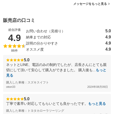
メッセージをもっと見る
販売店の口コミ
総合評価
5.0
お問い合わせ（見積り）
（5点満点中）
4.9
4.9
納車までの対応
4.9
説明の分かりやすさ
4.9
オススメ度
86件
5.0
ネットとLINE、電話のみの制約でしたが、店長さんにとても親
切にして頂いて安心して購入ができました。 購入後も...
もっと
見る
購入した車種：スズキスイフト
otton33
2024年08月09日
5.0
丁寧で素早い対応してもらいとても良かったです。
もっと見る
購入した車種：トヨタカローラツーリング