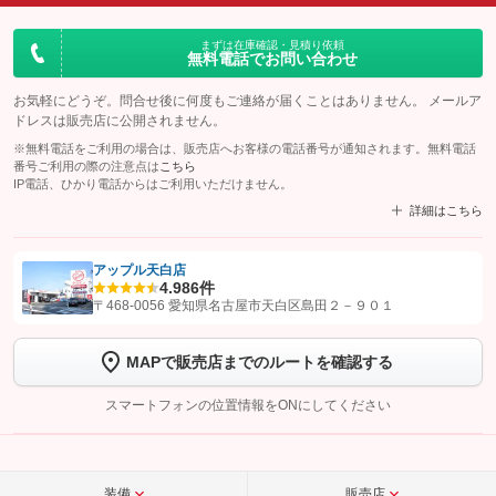
まずは在庫確認・見積り依頼
無料電話でお問い合わせ
お気軽にどうぞ。問合せ後に何度もご連絡が届くことはありません。 メールア
ドレスは販売店に公開されません。
※無料電話をご利用の場合は、販売店へお客様の電話番号が通知されます。無料電話
番号ご利用の際の注意点は
こちら
IP電話、ひかり電話からはご利用いただけません。
詳細はこちら
アップル天白店
4.9
86件
【STEP1】
認証画面でグーネットを友だち追加してから「許可する」ボタンを押
〒468-0056 愛知県名古屋市天白区島田２－９０１
します
MAPで販売店までのルートを確認する
【STEP2】
トーク画面で
ボタンをタップして問い合わせを
完了してください。
スマートフォンの位置情報をONにしてください
こちら
装備
販売店