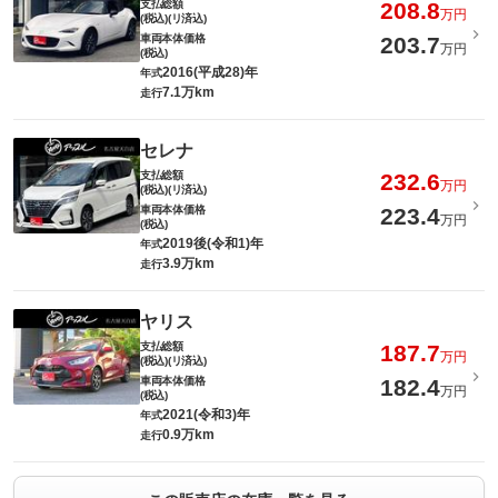
支払総額
208.8
万円
(税込)(リ済込)
車両本体価格
203.7
万円
(税込)
2016(平成28)年
年式
7.1万km
走行
セレナ
支払総額
232.6
万円
(税込)(リ済込)
車両本体価格
223.4
万円
(税込)
2019後(令和1)年
年式
3.9万km
走行
ヤリス
支払総額
187.7
万円
(税込)(リ済込)
車両本体価格
182.4
万円
(税込)
2021(令和3)年
年式
0.9万km
走行