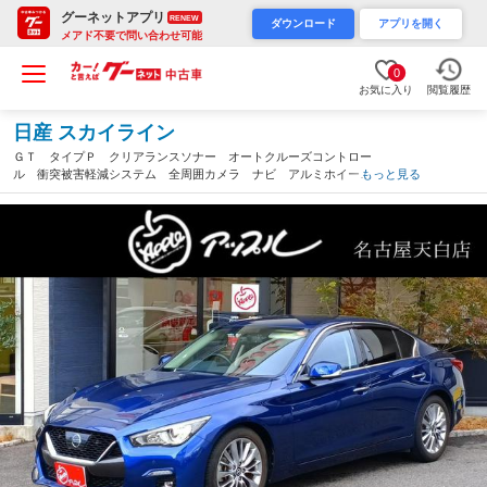
グーネットアプリ
RENEW
ダウンロード
アプリを開く
メアド不要で問い合わせ可能
0
お気に入り
閲覧履歴
日産 スカイライン
ＧＴ タイプＰ クリアランスソナー オートクルーズコントロー
ル 衝突被害軽減システム 全周囲カメラ ナビ アルミホイー
もっと見る
ル オートライト ＬＥＤヘッドランプ ＡＴ シートヒーター
スマートキー 電動格納ミラー（愛知県）