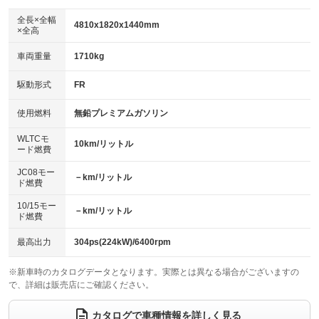
ダウンヒルアシストコントロール
アルミホイール：アルミホイール
：装備なし
：装備あり
全長×全幅
4810x1820x1440mm
×全高
パワーウィンドウ
盗難防止システム
革シート
ハーフレザーシート
：装備あり
：装備あり
：装備あり
：装備なし
車両重量
1710kg
アイドリングストップ
ドライブレコーダー
キーレス
LEDヘッドランプ
：装備なし
：装備あり
：装備あり
：装備あり
USB入力端子
Bluetooth接続
駆動形式
FR
HID(キセノンライト)
ポータブルナビ
：装備あり
：装備あり
：装備なし
：装備なし
100V電源
クリーンディーゼル
バックカメラ
ETC2.0
使用燃料
無鉛プレミアムガソリン
：装備なし
：装備なし
：装備あり
：装備あり
センターデフロック
エアロ
スマートキー
：装備なし
WLTCモ
：装備なし
：装備あり
10km/リットル
ード燃費
レンタカーアップ
展示・試乗車
ローダウン
ランフラットタイヤ
：装備なし
：装備なし
：装備なし
：装備なし
JC08モー
－km/リットル
ド燃費
電動格納ミラー
パワーシート
3列シート
：装備あり
：装備あり
：装備なし
10/15モー
装備略号／用語解説
－km/リットル
ベンチシート
フルフラットシート
ド燃費
：装備なし
：装備なし
チップアップシート
オットマン
：装備なし
：装備なし
最高出力
304ps(224kW)/6400rpm
電動格納サードシート
シートヒーター
：装備なし
：装備あり
※新車時のカタログデータとなります。実際とは異なる場合がございますの
で、詳細は販売店にご確認ください。
ウォークスルー
後席モニター
：装備なし
：装備なし
電動リアゲート
フロントカメラ
カタログで車種情報を詳しく見る
：装備なし
：装備あり