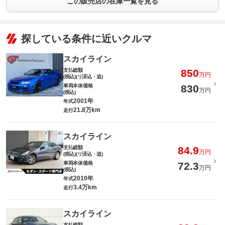
この販売店の在庫一覧を見る
探している条件に近いクルマ
スカイライン
支払総額
850
万円
(税込)(リ済込・追)
車両本体価格
830
万円
(税込)
2001年
年式
21.8万km
走行
スカイライン
支払総額
84.9
万円
(税込)(リ済込・追)
車両本体価格
72.3
万円
(税込)
2010年
年式
3.4万km
走行
スカイライン
支払総額