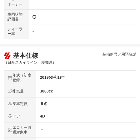
-
オーナー
車両状態
評価書
ディーラ
-
ー車
基本仕様
装備略号／用語解説
（日産スカイライン 愛知県）
年式（初度
2019(令和1)年
登録）
排気量
3000cc
乗車定員
５名
ドア
4D
エコカー減
－
税対象車