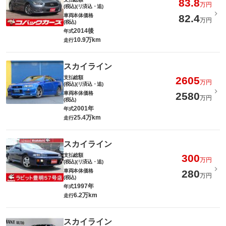
83.8
万円
(税込)(リ済込・追)
車両本体価格
82.4
万円
(税込)
2014後
年式
10.9万km
走行
スカイライン
支払総額
2605
万円
(税込)(リ済込・追)
車両本体価格
2580
万円
(税込)
2001年
年式
25.4万km
走行
スカイライン
支払総額
300
万円
(税込)(リ済込・追)
車両本体価格
280
万円
(税込)
1997年
年式
6.2万km
走行
スカイライン