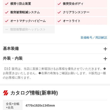
横滑り防止装置
衝突安全ボディ
：装備あり
：装備あり
衝突被害軽減システム
クリアランスソナー
：装備あり
：装備あり
オートマチックハイビーム
オートライト
：装備あり
：装備あり
頸部衝撃緩和ヘッドレスト
：装備なし
装備略号／用語解説
基本装備
エアバッグ：運転席/助手席/サイド
外装・内装
：装備あり
スライドドア
カーナビ：メモリーナビ他
：装備なし
：装備あり
【注】販売は、当店に直接ご来場頂けるお客様を優先させていただきます。◆
お取置きはいたしません。◆在庫の有無をご確認お願いします。※販売は一般
サンルーフ
ABS
TV：フルセグ
：装備なし
：装備あり
：装備あり
のお客様に限ります。
エアコン
Wエアコン
オーディオ：CDまたはCDチェンジャー
：装備あり
：装備なし
：装備あり
リフトアップ
パワーステアリング
カタログ情報(新車時)
ビジュアル
：装備なし
：装備あり
：装備なし
ダウンヒルアシストコントロール
アルミホイール：アルミホイール
：装備なし
：装備あり
全長×全幅
4770x1920x1345mm
×全高
パワーウィンドウ
盗難防止システム