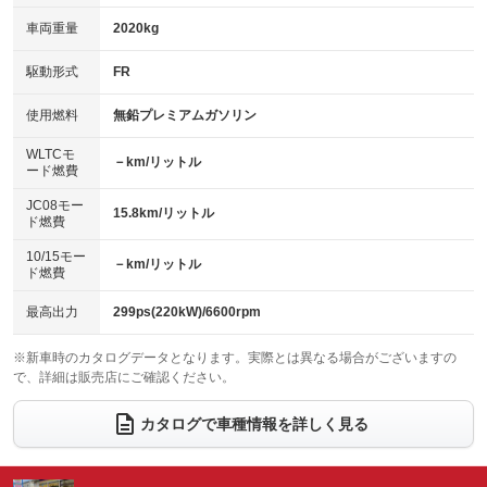
革シート
ハーフレザーシート
：装備あり
：装備あり
：装備あり
：装備なし
車両重量
2020kg
アイドリングストップ
ドライブレコーダー
キーレス
LEDヘッドランプ
：装備あり
：装備あり
：装備あり
：装備あり
USB入力端子
Bluetooth接続
駆動形式
FR
HID(キセノンライト)
ポータブルナビ
：装備あり
：装備あり
：装備なし
：装備なし
100V電源
クリーンディーゼル
バックカメラ
ETC
使用燃料
無鉛プレミアムガソリン
：装備なし
：装備なし
：装備あり
：装備なし
センターデフロック
エアロ
スマートキー
：装備なし
WLTCモ
：装備なし
：装備あり
－km/リットル
ード燃費
レンタカーアップ
展示・試乗車
ローダウン
ランフラットタイヤ
：装備なし
：装備なし
：装備なし
：装備なし
JC08モー
15.8km/リットル
ド燃費
電動格納ミラー
パワーシート
3列シート
：装備あり
：装備あり
：装備なし
10/15モー
装備略号／用語解説
－km/リットル
ベンチシート
フルフラットシート
ド燃費
：装備なし
：装備なし
チップアップシート
オットマン
：装備なし
：装備なし
最高出力
299ps(220kW)/6600rpm
電動格納サードシート
シートヒーター
：装備なし
：装備あり
※新車時のカタログデータとなります。実際とは異なる場合がございますの
で、詳細は販売店にご確認ください。
ウォークスルー
後席モニター
：装備なし
：装備なし
電動リアゲート
フロントカメラ
カタログで車種情報を詳しく見る
：装備なし
：装備なし
シートエアコン
全周囲カメラ
：装備あり
：装備なし