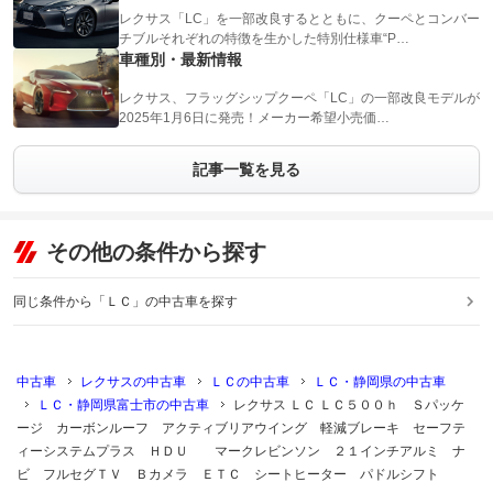
レクサス「LC」を一部改良するとともに、クーペとコンバー
チブルそれぞれの特徴を生かした特別仕様車“P…
車種別・最新情報
レクサス、フラッグシップクーペ「LC」の一部改良モデルが
2025年1月6日に発売！メーカー希望小売価…
記事一覧を見る
その他の条件から探す
同じ条件から「ＬＣ」の中古車を探す
中古車
レクサスの中古車
ＬＣの中古車
ＬＣ・静岡県の中古車
ＬＣ・静岡県富士市の中古車
レクサス ＬＣ ＬＣ５００ｈ Ｓパッケ
ージ カーボンルーフ アクティブリアウイング 軽減ブレーキ セーフテ
ィーシステムプラス ＨＤＵ マークレビンソン ２１インチアルミ ナ
ビ フルセグＴＶ Ｂカメラ ＥＴＣ シートヒーター パドルシフト