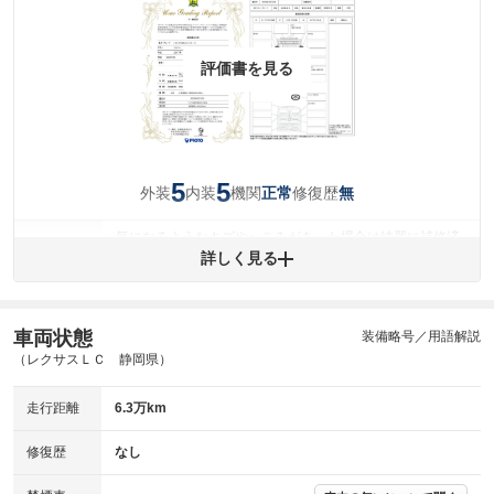
評価書を見る
5
5
外装
内装
機関
修復歴
正常
無
気になるようなキズやへこみがあった場合は綺麗に補修済
みですが、 小さなキズやヘコミが残っている場合もありま
詳しく見る
外装
す。
(車両外装)
キズ・へこみについて問い合わせる
内装
車両状態
装備略号／用語解説
気になる汚れ等がない綺麗な室内を保っています。
(内装状態)
（レクサスＬＣ 静岡県）
主要機関に不具合はありません。
機関
走行距離
6.3万km
詳細は鑑定書をご確認ください。
修復歴
修復歴
なし
※グー鑑定は保証サービスではございません。購入時は必ず現車をご確認