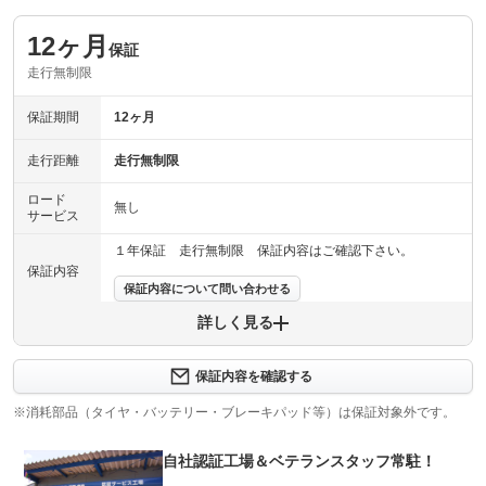
12ヶ月
保証
走行無制限
保証期間
12ヶ月
走行距離
走行無制限
ロード
無し
サービス
１年保証 走行無制限 保証内容はご確認下さい。
保証内容
保証内容について問い合わせる
詳しく見る
保証項目
-
修理回数
-
保証内容を確認する
※消耗部品（タイヤ・バッテリー・ブレーキパッド等）は保証対象外です。
上限金額
-
自社認証工場＆ベテランスタッフ常駐！
免責金
無し