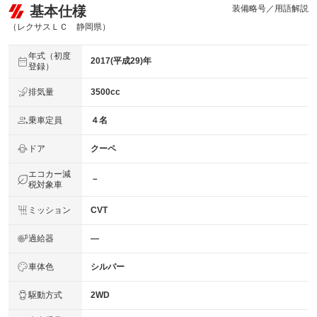
基本仕様
装備略号／用語解説
（レクサスＬＣ 静岡県）
年式（初度
2017(平成29)年
登録）
排気量
3500cc
乗車定員
４名
ドア
クーペ
エコカー減
－
税対象車
ミッション
CVT
過給器
―
車体色
シルバー
駆動方式
2WD