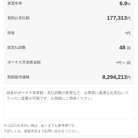
6.9
実質年率
%
177,313
初回お支払額
円
-
頭金
円
48
総支払回数
回
-
ボーナス月加算金額
円 × -回
8,294,213
割賦販売価格
円
頭金やボーナス加算額・支払回数の変更など、お客様に最適なお支払いプ
ランのご提案が可能です。お気軽にご用命ください。
※上記のお支払い例は、あくまでも参考例です。
※詳しくは、各販売店までお問い合わせください。