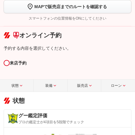
MAPで販売店までのルートを確認する
【STEP2】
トーク画面で
ボタンをタップして問い合わせを
完了してください。
スマートフォンの位置情報をONにしてください
こちら
オンライン予約
予約する内容を選択してください。
来店予約
状態
装備
販売店
ローン
状態
グー鑑定評価
プロの鑑定士が4項目を5段階でチェック