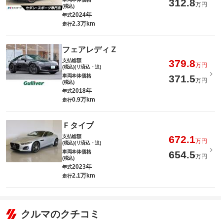
312.8
万円
(税込)
2024年
年式
2.3万km
走行
フェアレディＺ
支払総額
379.8
万円
(税込)(リ済込・追)
車両本体価格
371.5
万円
(税込)
2018年
年式
0.9万km
走行
Ｆタイプ
支払総額
672.1
万円
(税込)(リ済込・追)
車両本体価格
654.5
万円
(税込)
2023年
年式
2.1万km
走行
クルマのクチコミ