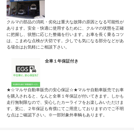
保証修理
-
受付先
整備付 法定12ヶ月または法定24ヶ月点検整備付
クルマの部品の消耗・劣化は重大な故障の原因となる可能性が
法定整備
※車検なし・車検整備付の場合は法定24ヶ月点検整備付
※商用車は6ヶ月または12ヶ月点検整備付
あります。安全・快適に使用するために、クルマの状態を正確
に把握し、状態に応じた整備を行います。お車を長く乗るコツ
認証工場完備で納車時には車両に応じてオイル・エレメン
は、こまめな点検が大切です。少しでも気になる部分などがあ
法定整備
ト・ワイパーゴムは新品交換します、その他の消耗部品も
について
点検し交換時期なら交換します。車検も承っております。
る場合はお気軽にご相談下さい。
どんな些細なことでもご相談ください。
全車１年保証付き
★☆マルサ自動車販売の安心保証☆★マルサ自動車販売でお車
を購入されると、なんと全車１年保証が付いてきます。しかも
走行無制限なので、安心したカーライフをお楽しみいただけま
す。更に、２年保証も有償にてご用意しておりますのでご不明
な点はご確認下さい。※一部対象外車輌もあります。