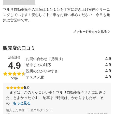
マルサ自動車販売の車輌は１台１台を丁寧に磨き上げ室内クリーニ
ングしています！安心して中古車をお買い求めください！今日も元
気に営業中です。
メッセージをもっと見る
販売店の口コミ
総合評価
4.9
お問い合わせ（見積り）
（5点満点中）
4.9
4.9
納車までの対応
4.9
説明の分かりやすさ
4.9
オススメ度
53件
5.0
まずは、このカッコいい車とマルサ自動車販売さんに出逢え
たことよかったです。 納車まで時間は、かかりましたが、そ
の...
もっと見る
購入した車種：日産エルグランド