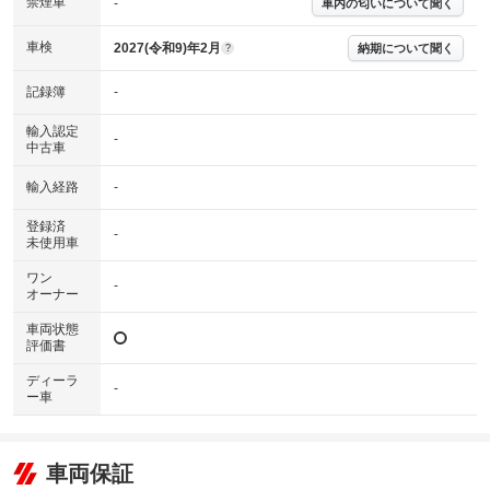
禁煙車
下さい。
-
車内の匂いについて聞く
※実際にお渡しするコンディションチェックシートにつきましては、形式
および表示項目が異なる場合がございます。
車検
2027(令和9)年2月
納期について聞く
?
※グー鑑定の評価はあくまでも記載している鑑定日の鑑定結果となりま
す。車両情報等の詳細は各販売店へお問い合わせ下さい。
記録簿
-
輸入認定
-
中古車
輸入経路
-
登録済
-
未使用車
ワン
-
オーナー
車両状態
評価書
ディーラ
-
ー車
車両保証