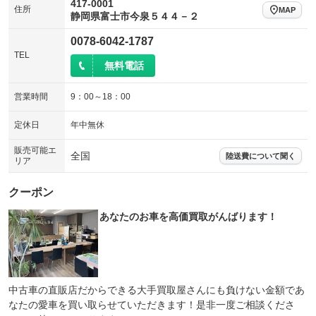
417-0001
住所
MAP
静岡県富士市今泉５４４－２
0078-6042-1787
TEL
無料電話
営業時間
9：00～18：00
定休日
年中無休
販売可能エ
全国
陸送費について聞く
リア
クーポン
あなたのお車を高価買取がんばります！
中古車の直販店だからできる大手買取屋さんにも負けない金額であ
なたの愛車を買い取らせていただきます！是非一度ご相談くださ