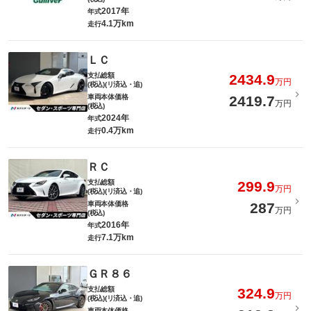
2017年
年式
4.1万km
走行
ＬＣ
支払総額
2434.9
万円
(税込)(リ済込・追)
車両本体価格
2419.7
万円
(税込)
2024年
年式
0.4万km
走行
ＲＣ
支払総額
299.9
万円
(税込)(リ済込・追)
車両本体価格
287
万円
(税込)
2016年
年式
7.1万km
走行
ＧＲ８６
支払総額
324.9
万円
(税込)(リ済込・追)
車両本体価格