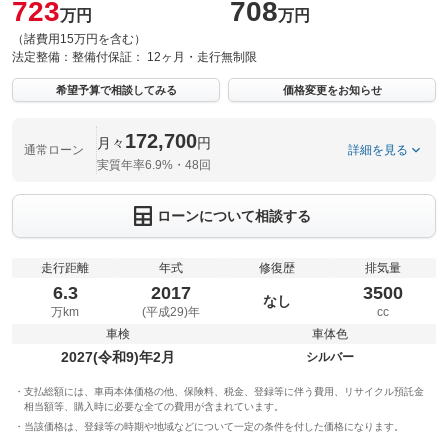
723
708
万円
万円
（諸費用15万円を含む）
法定整備：
整備付
保証：
12ヶ月・走行無制限
希望予算で相談してみる
価格変更をお知らせ
172,700
月々
円
通常ローン
詳細を見る
実質年率6.9%・48回
ローンについて相談する
走行距離
年式
修復歴
排気量
6.3
2017
3500
なし
万km
(平成29)年
cc
車検
車体色
2027(令和9)年2月
シルバー
支払総額には、車両本体価格の他、保険料、税金、登録等に伴う費用、リサイクル預託金
相当額等、購入時に必要な全ての費用が含まれています。
当該価格は、登録等の時期や地域などについて一定の条件を付した価格になります。