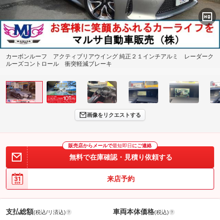
カーボンルーフ アクティブリアウイング 純正２１インチアルミ レーダーク
ルーズコントロール 衝突軽減ブレーキ
画像をリクエストする
販売店からメールで
最短即日
にご連絡
無料で在庫確認・見積り依頼する
来店予約
支払総額
車両本体価格
(税込/リ済込)
(税込)