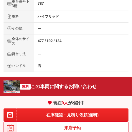
車台番号下
787
3桁
燃料
ハイブリッド
その他
―
全体のサイ
477 / 192 / 134
ズ
荷台寸法
―
ハンドル
右
この車両に関するお問い合わせ
無料
現在
0
人
が検討中
在庫確認・見積り依頼(無料)
来店予約