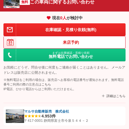
この車両に関するお問い合わせ
無料
現在
0
人
が検討中
在庫確認・見積り依頼(無料)
来店予約
まずは在庫確認・見積り依頼
無料電話でお問い合わせ
お気軽にどうぞ。問合せ後に何度もご連絡が届くことはありません。 メールア
ドレスは販売店に公開されません。
※無料電話をご利用の場合は、販売店へお客様の電話番号が通知されます。無料電話
番号ご利用の際の注意点は
こちら
IP電話、ひかり電話からはご利用いただけません。
詳細はこちら
マルサ自動車販売 株式会社
4.9
53件
【STEP1】
認証画面でグーネットを友だち追加してから「許可する」ボタンを押
〒417-0001 静岡県富士市今泉５４４－２
します