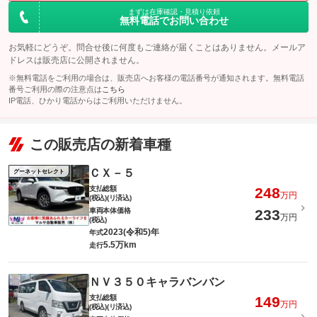
まずは在庫確認・見積り依頼
無料電話でお問い合わせ
お気軽にどうぞ。問合せ後に何度もご連絡が届くことはありません。メールア
ドレスは販売店に公開されません。
※無料電話をご利用の場合は、販売店へお客様の電話番号が通知されます。無料電話
番号ご利用の際の注意点は
こちら
IP電話、ひかり電話からはご利用いただけません。
この販売店の新着車種
ＣＸ－５
グーネットセレクト
支払総額
248
万円
(税込)(リ済込)
車両本体価格
233
万円
(税込)
2023(令和5)年
年式
5.5万km
走行
ＮＶ３５０キャラバンバン
支払総額
149
万円
(税込)(リ済込)