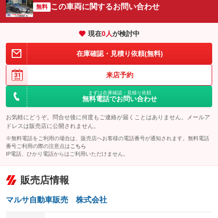
サイドカメラ
ルーフレール
この車両に関するお問い合わせ
：装備なし
無料
：装備なし
エアサスペンション
ヘッドライトウォッシャー
：装備なし
：装備なし
現在
0
人
が検討中
装備略号／用語解説
在庫確認・見積り依頼(無料)
来店予約
まずは在庫確認・見積り依頼
無料電話でお問い合わせ
お気軽にどうぞ。問合せ後に何度もご連絡が届くことはありません。メールア
ドレスは販売店に公開されません。
※無料電話をご利用の場合は、販売店へお客様の電話番号が通知されます。無料電話
番号ご利用の際の注意点は
こちら
IP電話、ひかり電話からはご利用いただけません。
販売店情報
マルサ自動車販売 株式会社