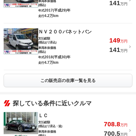
車両本体価格
141
万円
(税込)
2017(平成29)年
年式
4.2万km
走行
ＮＶ２００バネットバン
支払総額
149
万円
(税込)(リ済込)
車両本体価格
141
万円
(税込)
2018(平成30)年
年式
4.7万km
走行
この販売店の在庫一覧を見る
探している条件に近いクルマ
ＬＣ
支払総額
708.8
万円
(税込)(リ済込・追)
車両本体価格
700.5
万円
(税込)