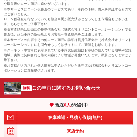
や取り扱いローン商品に違いがございます。
※本サービスはローン仮審査のサービスであり、車両の予約、購入を保証するもので
はございません。
ローン仮審査を行なっていても該当車両が販売済みとなってしまう場合もございま
す。あらかじめご了承下さい。
※仮審査結果は販売店の提携信販会社（株式会社オリエントコーポレーション）で仮
審査後、該当車両の販売店よりお客様へ審査結果をご連絡します。
※本サービスの内容やその他ローン商品の詳細は提携信販会社（株式会社オリエント
コーポレーション）にお問合せもしくはサイトにてご確認をお願いします。
※グーネット中古車に表示されている車両支払総額はお客様の住んでいる地域や登録
地域、実際に契約される際の内容により増減が発生いたします。概算となりますご了
承下さい。
※お客様が入力された個人情報は申込いただいた販売店及び株式会社オリエントコー
ポレーションに直接提供されます。
この車両に関するお問い合わせ
無料
現在
0
人
が検討中
在庫確認・見積り依頼(無料)
来店予約