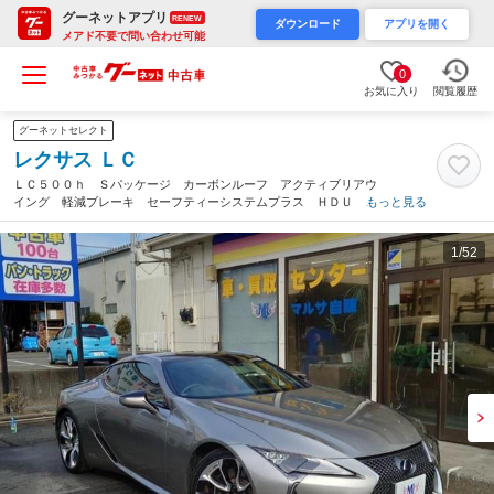
グーネットアプリ
RENEW
ダウンロード
アプリを開く
メアド不要で問い合わせ可能
0
お気に入り
閲覧履歴
グーネットセレクト
レクサス ＬＣ
ＬＣ５００ｈ Ｓパッケージ カーボンルーフ アクティブリアウ
イング 軽減ブレーキ セーフティーシステムプラス ＨＤＵ
もっと見る
マークレビンソン ２１インチアルミ ナビ フルセグＴＶ Ｂカ
メラ ＥＴＣ シートヒーター パドルシフト（静岡県）
1
/52