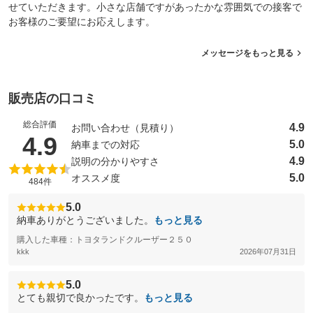
せていただきます。小さな店舗ですがあったかな雰囲気での接客で
お客様のご要望にお応えします。
メッセージをもっと見る
販売店の口コミ
総合評価
4.9
お問い合わせ（見積り）
（5点満点中）
4.9
5.0
納車までの対応
4.9
説明の分かりやすさ
5.0
オススメ度
484件
5.0
納車ありがとうございました。
もっと見る
購入した車種：トヨタランドクルーザー２５０
kkk
2026年07月31日
5.0
とても親切で良かったです。
もっと見る