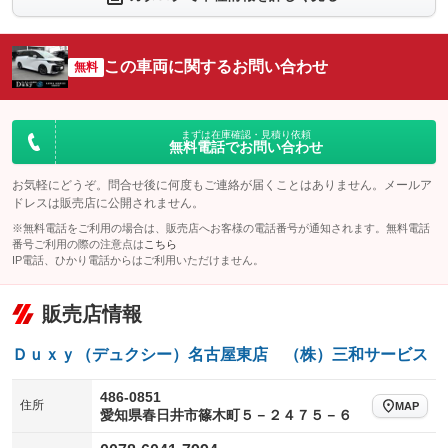
シートエアコン
全周囲カメラ
：装備あり
：装備あり
サイドカメラ
ルーフレール
この車両に関するお問い合わせ
：装備あり
無料
：装備なし
エアサスペンション
ヘッドライトウォッシャー
：装備なし
：装備あり
装備略号／用語解説
まずは在庫確認・見積り依頼
無料電話でお問い合わせ
お気軽にどうぞ。問合せ後に何度もご連絡が届くことはありません。メールア
ドレスは販売店に公開されません。
※無料電話をご利用の場合は、販売店へお客様の電話番号が通知されます。無料電話
番号ご利用の際の注意点は
こちら
IP電話、ひかり電話からはご利用いただけません。
販売店情報
Ｄｕｘｙ（デュクシー）名古屋東店 （株）三和サービス
486-0851
住所
MAP
愛知県春日井市篠木町５－２４７５－６