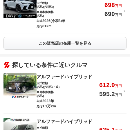
支払総額
698
万円
(税込)(リ済込)
車両本体価格
690
万円
(税込)
2026(令和8)年
年式
81km
走行
この販売店の在庫一覧を見る
探している条件に近いクルマ
アルファードハイブリッド
支払総額
612.9
万円
(税込)(リ済込・追)
車両本体価格
595.2
万円
(税込)
2023年
年式
1.1万km
走行
アルファードハイブリッド
支払総額
625.1