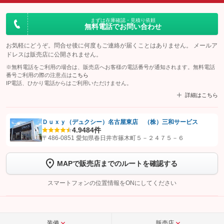
まずは在庫確認・見積り依頼
無料電話でお問い合わせ
お気軽にどうぞ。問合せ後に何度もご連絡が届くことはありません。 メールア
ドレスは販売店に公開されません。
※無料電話をご利用の場合は、販売店へお客様の電話番号が通知されます。無料電話
番号ご利用の際の注意点は
こちら
IP電話、ひかり電話からはご利用いただけません。
詳細はこちら
Ｄｕｘｙ（デュクシー）名古屋東店 （株）三和サービス
4.9
484件
【STEP1】
認証画面でグーネットを友だち追加してから「許可する」ボタンを押
〒486-0851 愛知県春日井市篠木町５－２４７５－６
します
MAPで販売店までのルートを確認する
【STEP2】
トーク画面で
ボタンをタップして問い合わせを
完了してください。
スマートフォンの位置情報をONにしてください
こちら
装備
販売店