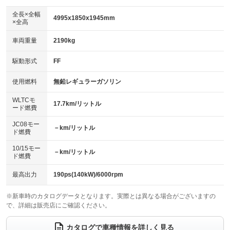
ダウンヒルアシストコントロール
アルミホイール：19インチ
：装備なし
：装備あり
全長×全幅
4995x1850x1945mm
×全高
パワーウィンドウ
盗難防止システム
革シート
ハーフレザーシート
：装備あり
：装備あり
：装備あり
：装備なし
車両重量
2190kg
アイドリングストップ
ドライブレコーダー
キーレス
LEDヘッドランプ
：装備あり
：装備あり
：装備あり
：装備あり
USB入力端子
Bluetooth接続
駆動形式
FF
HID(キセノンライト)
ポータブルナビ
：装備あり
：装備あり
：装備なし
：装備なし
100V電源
クリーンディーゼル
バックカメラ
ETC2.0
使用燃料
無鉛レギュラーガソリン
：装備あり
：装備なし
：装備あり
：装備あり
センターデフロック
エアロ
スマートキー
：装備なし
WLTCモ
：装備なし
：装備あり
17.7km/リットル
ード燃費
レンタカーアップ
展示・試乗車
ローダウン
ランフラットタイヤ
：装備なし
：装備なし
：装備なし
：装備なし
JC08モー
－km/リットル
ド燃費
電動格納ミラー
パワーシート
3列シート
：装備あり
：装備あり
：装備あり
10/15モー
装備略号／用語解説
－km/リットル
ベンチシート
フルフラットシート
ド燃費
：装備なし
：装備あり
チップアップシート
オットマン
：装備あり
：装備あり
最高出力
190ps(140kW)/6000rpm
電動格納サードシート
シートヒーター
：装備なし
：装備あり
※新車時のカタログデータとなります。実際とは異なる場合がございますの
で、詳細は販売店にご確認ください。
ウォークスルー
後席モニター
：装備あり
：装備なし
電動リアゲート
フロントカメラ
カタログで車種情報を詳しく見る
：装備あり
：装備あり