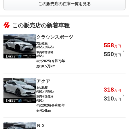
この販売店の在庫一覧を見る
この販売店の新着車種
クラウンスポーツ
支払総額
558
万円
(税込)(リ済込)
車両本体価格
550
万円
(税込)
2025(令和7)年
年式
0.5万km
走行
アクア
支払総額
318
万円
(税込)(リ済込)
車両本体価格
310
万円
(税込)
2026(令和8)年
年式
14km
走行
ＮＸ