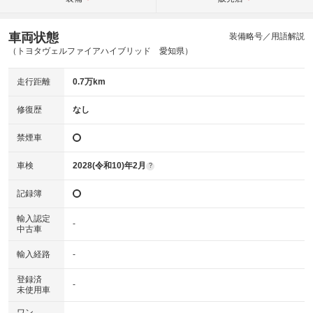
車両状態
装備略号／用語解説
（トヨタヴェルファイアハイブリッド 愛知県）
走行距離
0.7万km
修復歴
なし
禁煙車
車検
2028(令和10)年2月
?
記録簿
輸入認定
-
中古車
輸入経路
-
登録済
-
未使用車
ワン