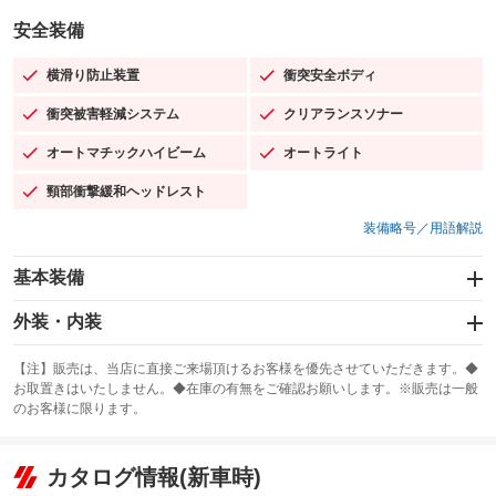
安全装備
横滑り防止装置
衝突安全ボディ
：装備あり
：装備あり
衝突被害軽減システム
クリアランスソナー
：装備あり
：装備あり
オートマチックハイビーム
オートライト
：装備あり
：装備あり
頸部衝撃緩和ヘッドレスト
：装備あり
装備略号／用語解説
基本装備
エアバッグ：運転席/助手席/サイド
外装・内装
：装備あり
スライドドア：両面電動
カーナビ：メモリーナビ他
：装備あり
：装備あり
【注】販売は、当店に直接ご来場頂けるお客様を優先させていただきます。◆
お取置きはいたしません。◆在庫の有無をご確認お願いします。※販売は一般
サンルーフ
ABS
TV：フルセグ
：装備あり
：装備あり
：装備あり
のお客様に限ります。
エアコン
Wエアコン
オーディオ：ミュージックプレイヤー接続可
：装備あり
：装備あり
：装備あり
リフトアップ
パワーステアリング
カタログ情報(新車時)
ビジュアル
：装備なし
：装備あり
：装備なし