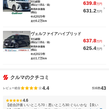
支払総額
639.8
万円
(税込)(リ済込・追)
車両本体価格
631.2
万円
(税込)
2025年
年式
0.2万km
走行
ヴェルファイアハイブリッド
支払総額
637.8
万円
(税込)(リ済込・追)
車両本体価格
625.4
万円
(税込)
2023年
年式
1.7万km
走行
クルマのクチコミ
4.4
43
レビュー総合
投稿数
4.6
【総合評価 いいところ70：悪いところ30:ぐらいかな 【良い