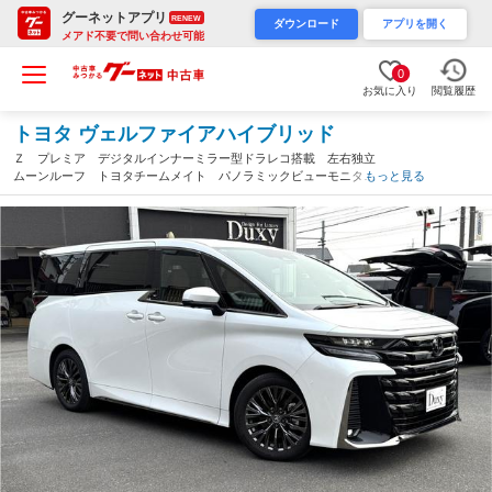
グーネットアプリ
RENEW
ダウンロード
アプリを開く
メアド不要で問い合わせ可能
0
お気に入り
閲覧履歴
トヨタ ヴェルファイアハイブリッド
Ｚ プレミア デジタルインナーミラー型ドラレコ搭載 左右独立
ムーンルーフ トヨタチームメイト パノラミックビューモニタ
もっと見る
ー アドバンストパーク ヘッドアップカラーディスプレイ フル
セグＴＶ ２．９％（愛知県）