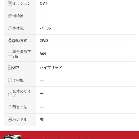
ミッション
CVT
過給器
―
車体色
パール
駆動方式
2WD
車台番号下
869
3桁
燃料
ハイブリッド
その他
―
全体のサイ
―
ズ
荷台寸法
―
ハンドル
右