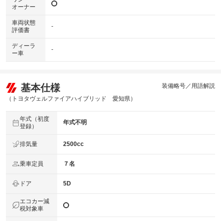
オーナー
車両状態
-
評価書
ディーラ
-
ー車
基本仕様
装備略号／用語解説
（トヨタヴェルファイアハイブリッド 愛知県）
年式（初度
年式不明
登録）
排気量
2500cc
乗車定員
７名
ドア
5D
エコカー減
税対象車