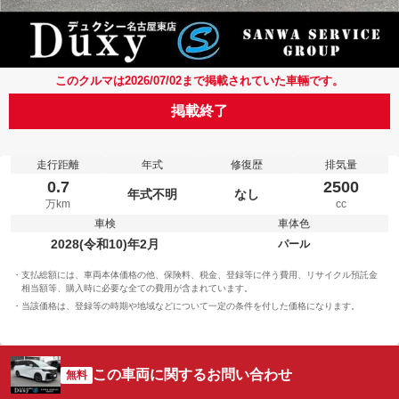
このクルマは2026/07/02まで掲載されていた車輛です。
掲載終了
走行距離
年式
修復歴
排気量
0.7
2500
年式不明
なし
万km
cc
車検
車体色
2028(令和10)年2月
パール
支払総額には、車両本体価格の他、保険料、税金、登録等に伴う費用、リサイクル預託金
相当額等、購入時に必要な全ての費用が含まれています。
当該価格は、登録等の時期や地域などについて一定の条件を付した価格になります。
この車両に関するお問い合わせ
無料