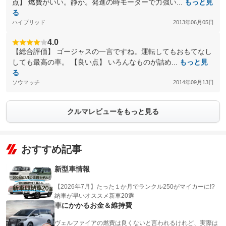
点】 燃費がいい。静か。発進の時モーターで力強い...
もっと見
る
ハイブリッド
2013年06月05日
4.0
【総合評価】 ゴージャスの一言ですね。運転してもおもてなし
しても最高の車。 【良い点】 いろんなものが詰め...
もっと見
る
ソウマッチ
2014年09月13日
クルマレビューをもっと見る
おすすめ記事
新型車情報
【2026年7月】たった１か月でランクル250がマイカーに!?
納車が早いオススメ新車20選
車にかかるお金＆維持費
ヴェルファイアの燃費は良くないと言われるけれど、実際は