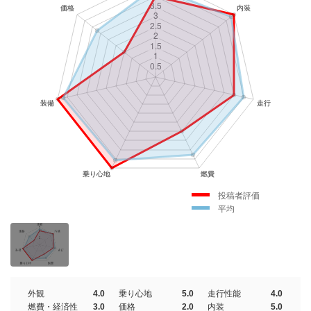
投稿者評価
平均
外観
4.0
乗り心地
5.0
走行性能
4.0
燃費・経済性
3.0
価格
2.0
内装
5.0