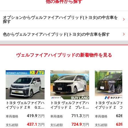
他の条件から探す
オプションからヴェルファイアハイブリッド(トヨタ)の中古車を
探す
色からヴェルファイアハイブリッド(トヨタ)の中古車を探す
ヴェルファイアハイブリッドの新着物件を見る
トヨタ ヴェルファイアハ
トヨタ ヴェルファイアハ
トヨタ ヴェルファイ
イブリッド ＺＲ Ｇエデ
イブリッド Ｚ プレミ
イブリッド Ｚ プレ
ィション 禁煙／トヨタ
ア １４型ディスプレイ
ア 禁煙車 ツイン
419.9
711.3
626.5
万円
万円
セーフティセンス／４Ｗ
車両価格
オーディオ １３．２型
車両価格
フ １４インチディ
車両価格
Ｄ／サンルーフ／ヒータ
有機ＥＬ後席ディスプレ
レイオーディオ 全
437.1
724.9
639.4
万円
万円
支払総額
支払総額
支払総額
ー付き黒革シート／フル
イ 全周囲カメラ 左右
カメラ 後席モニ