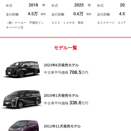
エアロ／両側電動スライ
独立ムーンルーフ ユニ
デジタルインナーミ
2018
2025
2024
年
年
年式
年式
年式
ドドア／９．２インチＳ
バーサルステップ セー
ー 両側パワースラ
Ｄナビ／フルセグＴＶ／
フティセンス トヨタチ
ド ＬＥＤヘッド 
4.5万
0.6万
4.5万
km
km
走行距離
走行距離
走行距離
１３．２インチ後席モニ
ームメイト 三眼ＬＥＤ
１９インチアルミ 
ター／電動リアゲート／
ヘッド 茶革シート
ーバックドア
（株）ケーユー 宇都宮イン
ＳＵＶ ＬＡＮＤ 熊本
ネクステージ ４１号小
スペアキー
ターパーク店
モデル一覧
2023年6月発売モデル
706.5
中古車平均価格
万円
2015年1月発売モデル
336.6
中古車平均価格
万円
2011年11月発売モデル