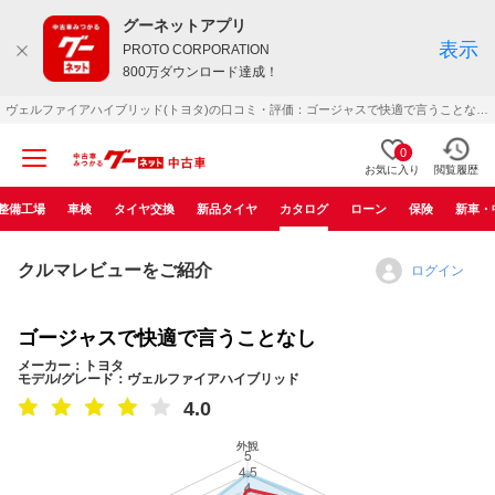
グーネットアプリ
表示
PROTO CORPORATION
800万ダウンロード達成！
ヴェルファイアハイブリッド(トヨタ)の口コミ・評価：ゴージャスで快適で言うことなし（2012年09月）
0
お気に入り
閲覧履歴
整備工場
車検
タイヤ交換
新品タイヤ
カタログ
ローン
保険
新車・
クルマレビューをご紹介
ログイン
ゴージャスで快適で言うことなし
メーカー：トヨタ
モデル/グレード：ヴェルファイアハイブリッド
4.0