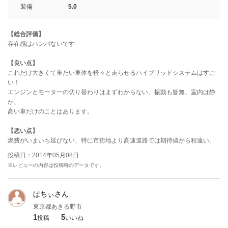
装備
5.0
【総合評価】
存在感はハンパないです
【良い点】
これだけ大きくて重たい車体を軽々と走らせるハイブリッドシステムはすご
い！
エンジンとモーターの切り替わりはまずわからない、振動も皆無、室内は静
か、
高い車だけのことはあります。
【悪い点】
燃費がいまいち延びない、特に市街地より高速道路では期待値から程遠い。
投稿日：2014年05月08日
※レビューの内容は投稿時のデータです。
ぱちぃさん
東京都あきる野市
1
5
投稿
いいね