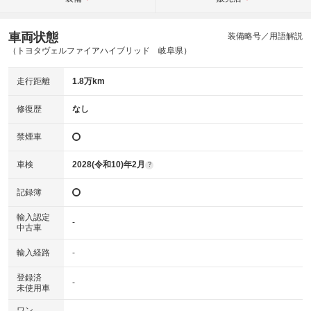
車両状態
装備略号／用語解説
（トヨタヴェルファイアハイブリッド 岐阜県）
走行距離
1.8万km
修復歴
なし
禁煙車
車検
2028(令和10)年2月
?
記録簿
輸入認定
-
中古車
輸入経路
-
登録済
-
未使用車
ワン