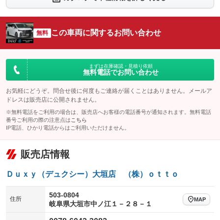
シートエアコン
全周囲カメラ
：装備あり
：装備あり
サイドカメラ
ルーフレール
この車両に関するお問い合わせ
：装備あり
無料
：装備なし
エアサスペンション
ヘッドライトウォッシャー
：装備なし
：装備なし
装備略号／用語解説
まずは在庫確認・見積り依頼
無料電話でお問い合わせ
お気軽にどうぞ。問合せ後に何度もご連絡が届くことはありません。メールア
ドレスは販売店に公開されません。
※無料電話をご利用の場合は、販売店へお客様の電話番号が通知されます。無料電話
番号ご利用の際の注意点は
こちら
IP電話、ひかり電話からはご利用いただけません。
販売店情報
Ｄｕｘｙ（デュクシー）大垣店 （株）ｏｔｔｏ
503-0804
住所
MAP
岐阜県大垣市中ノ江１－２８－１