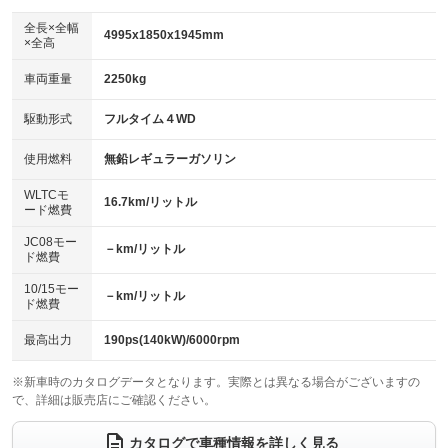
ダウンヒルアシストコントロール
アルミホイール：19インチ
：装備なし
：装備あり
全長×全幅
4995x1850x1945mm
×全高
パワーウィンドウ
盗難防止システム
革シート
ハーフレザーシート
：装備あり
：装備あり
：装備あり
：装備なし
車両重量
2250kg
アイドリングストップ
ドライブレコーダー
キーレス
LEDヘッドランプ
：装備あり
：装備なし
：装備あり
：装備あり
USB入力端子
Bluetooth接続
駆動形式
フルタイム４WD
HID(キセノンライト)
ポータブルナビ
：装備あり
：装備あり
：装備なし
：装備なし
100V電源
クリーンディーゼル
バックカメラ
ETC2.0
使用燃料
無鉛レギュラーガソリン
：装備あり
：装備なし
：装備あり
：装備あり
センターデフロック
エアロ
スマートキー
：装備なし
WLTCモ
：装備なし
：装備あり
16.7km/リットル
ード燃費
レンタカーアップ
展示・試乗車
ローダウン
ランフラットタイヤ
：装備なし
：装備なし
：装備あり
：装備なし
JC08モー
－km/リットル
ド燃費
電動格納ミラー
パワーシート
3列シート
：装備あり
：装備あり
：装備あり
10/15モー
装備略号／用語解説
－km/リットル
ベンチシート
フルフラットシート
ド燃費
：装備なし
：装備あり
チップアップシート
オットマン
：装備あり
：装備あり
最高出力
190ps(140kW)/6000rpm
電動格納サードシート
シートヒーター
：装備なし
：装備あり
※新車時のカタログデータとなります。実際とは異なる場合がございますの
で、詳細は販売店にご確認ください。
ウォークスルー
後席モニター
：装備あり
：装備あり
電動リアゲート
フロントカメラ
カタログで車種情報を詳しく見る
：装備あり
：装備あり