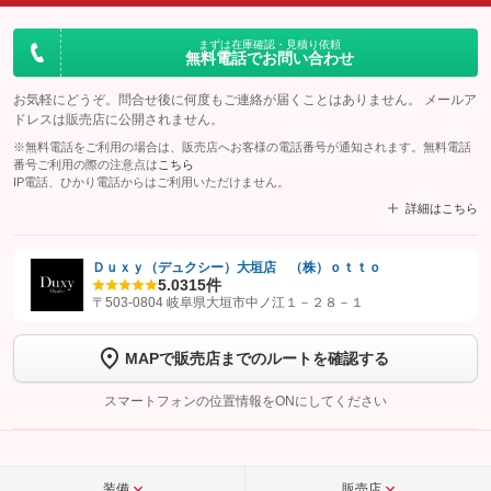
まずは在庫確認・見積り依頼
無料電話でお問い合わせ
お気軽にどうぞ。問合せ後に何度もご連絡が届くことはありません。 メールア
ドレスは販売店に公開されません。
※無料電話をご利用の場合は、販売店へお客様の電話番号が通知されます。無料電話
番号ご利用の際の注意点は
こちら
IP電話、ひかり電話からはご利用いただけません。
詳細はこちら
Ｄｕｘｙ（デュクシー）大垣店 （株）ｏｔｔｏ
5.0
315件
【STEP1】
認証画面でグーネットを友だち追加してから「許可する」ボタンを押
〒503-0804 岐阜県大垣市中ノ江１－２８－１
します
MAPで販売店までのルートを確認する
【STEP2】
トーク画面で
ボタンをタップして問い合わせを
完了してください。
スマートフォンの位置情報をONにしてください
こちら
装備
販売店