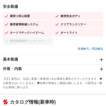
安全装備
横滑り防止装置
衝突安全ボディ
：装備あり
：装備あり
衝突被害軽減システム
クリアランスソナー
：装備あり
：装備あり
オートマチックハイビーム
オートライト
：装備あり
：装備あり
頸部衝撃緩和ヘッドレスト
：装備なし
装備略号／用語解説
基本装備
エアバッグ：運転席/助手席/サイド
外装・内装
：装備あり
スライドドア：両面電動
カーナビ：メモリーナビ他
：装備あり
：装備あり
【注】販売は、当店に直接ご来場頂けるお客様を優先させていただきます。◆
お取置きはいたしません。◆在庫の有無をご確認お願いします。※販売は一般
サンルーフ
ABS
TV：フルセグ
：装備あり
：装備あり
：装備あり
のお客様に限ります。
エアコン
Wエアコン
オーディオ：ミュージックプレイヤー接続可
：装備あり
：装備あり
：装備あり
リフトアップ
パワーステアリング
カタログ情報(新車時)
ビジュアル
：装備なし
：装備あり
：装備なし