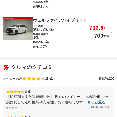
2025年
年式
0.6万km
走行
ヴェルファイアハイブリッド
支払総額
713.6
万円
(税込)(リ済込・追)
車両本体価格
700
万円
(税込)
2023年
年式
1.1万km
走行
クルマのクチコミ
4.4
43
レビュー総合
投稿数
4.4
【所有期間または運転回数】 現在のマイカー 【総合評価】 予
想に反して走行性能や安定性が良く運転しやす...
もっと見る
goo-goo
2015年04月15日