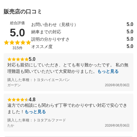
販売店の口コミ
総合評価
5.0
お問い合わせ（見積り）
（5点満点中）
5.0
5.0
納車までの対応
5.0
説明の分かりやすさ
5.0
オススメ度
315件
5.0
対応も親切にしていただき、とても有り難かったです。 私の無
理難題も聞いていただいて大変助かりました。
もっと見る
購入した車種：トヨタハイエースバン
ガーデン
2026年08月06日
4.8
遠方での相談にも関わらず丁寧でわかりやすい対応で安心でき
ました！
もっと見る
購入した車種：トヨタアルファード
たか
2026年08月06日