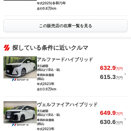
2025(令和7)年
年式
0.8万km
走行
この販売店の在庫一覧を見る
探している条件に近いクルマ
アルファードハイブリッド
支払総額
632.9
万円
(税込)(リ済込・追)
車両本体価格
615.3
万円
(税込)
2023年
年式
3.9万km
走行
ヴェルファイアハイブリッド
支払総額
649.9
万円
(税込)(リ済込・追)
車両本体価格
630.6
万円
(税込)
2023年
年式