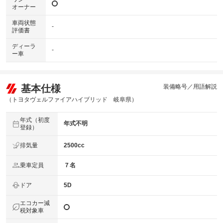
オーナー
車両状態
-
評価書
ディーラ
-
ー車
基本仕様
装備略号／用語解説
（トヨタヴェルファイアハイブリッド 岐阜県）
年式（初度
年式不明
登録）
排気量
2500cc
乗車定員
７名
ドア
5D
エコカー減
税対象車