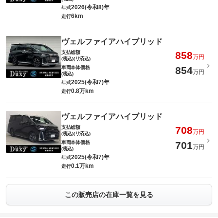
2026(令和8)年
年式
6km
走行
ヴェルファイアハイブリッド
支払総額
858
万円
(税込)(リ済込)
車両本体価格
854
万円
(税込)
2025(令和7)年
年式
0.8万km
走行
ヴェルファイアハイブリッド
支払総額
708
万円
(税込)(リ済込)
車両本体価格
701
万円
(税込)
2025(令和7)年
年式
0.1万km
走行
この販売店の在庫一覧を見る