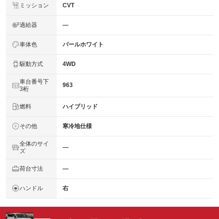
ミッション
CVT
過給器
―
車体色
パールホワイト
駆動方式
4WD
車台番号下
963
3桁
燃料
ハイブリッド
その他
寒冷地仕様
全体のサイ
―
ズ
荷台寸法
―
ハンドル
右