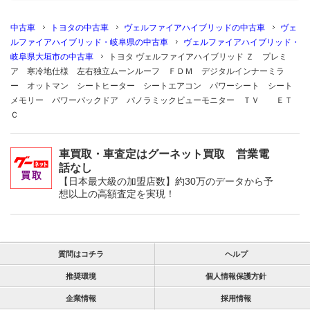
中古車
トヨタの中古車
ヴェルファイアハイブリッドの中古車
ヴェ
ルファイアハイブリッド・岐阜県の中古車
ヴェルファイアハイブリッド・
岐阜県大垣市の中古車
トヨタ ヴェルファイアハイブリッド Ｚ プレミ
ア 寒冷地仕様 左右独立ムーンルーフ ＦＤＭ デジタルインナーミラ
ー オットマン シートヒーター シートエアコン パワーシート シート
メモリー パワーバックドア パノラミックビューモニター ＴＶ ＥＴ
Ｃ
車買取・車査定はグーネット買取 営業電
話なし
【日本最大級の加盟店数】約30万のデータから予
想以上の高額査定を実現！
質問はコチラ
ヘルプ
推奨環境
個人情報保護方針
企業情報
採用情報