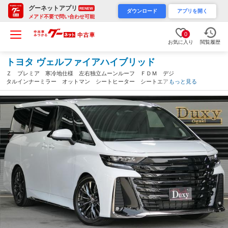
グーネットアプリ
RENEW
ダウンロード
アプリを開く
メアド不要で問い合わせ可能
0
お気に入り
閲覧履歴
トヨタ ヴェルファイアハイブリッド
Ｚ プレミア 寒冷地仕様 左右独立ムーンルーフ ＦＤＭ デジ
タルインナーミラー オットマン シートヒーター シートエアコ
もっと見る
ン パワーシート シートメモリー パワーバックドア パノラミ
ックビューモニター ＴＶ ＥＴＣ（岐阜県）