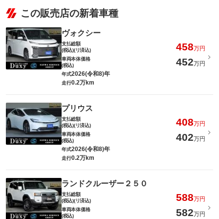
この販売店の新着車種
ヴォクシー
支払総額
458
万円
(税込)(リ済込)
車両本体価格
452
万円
(税込)
2026(令和8)年
年式
0.2万km
走行
プリウス
支払総額
408
万円
(税込)(リ済込)
車両本体価格
402
万円
(税込)
2026(令和8)年
年式
0.2万km
走行
ランドクルーザー２５０
支払総額
588
万円
(税込)(リ済込)
車両本体価格
582
万円
(税込)