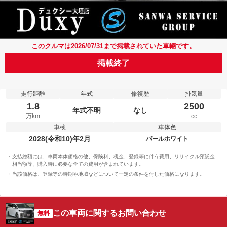
このクルマは2026/07/31まで掲載されていた車輛です。
掲載終了
走行距離
年式
修復歴
排気量
1.8
2500
年式不明
なし
万km
cc
車検
車体色
2028(令和10)年2月
パールホワイト
支払総額には、車両本体価格の他、保険料、税金、登録等に伴う費用、リサイクル預託金
相当額等、購入時に必要な全ての費用が含まれています。
当該価格は、登録等の時期や地域などについて一定の条件を付した価格になります。
この車両に関するお問い合わせ
無料