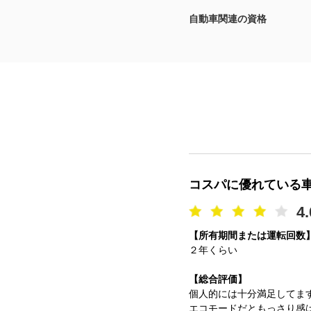
自動車関連の資格
マガジン
車カタログ
自動車ローン
保険
レビュー
コスパに優れている
価格相場
4.
【所有期間または運転回数
教習所
２年くらい
用語集
【総合評価】
個人的には十分満足してま
エコモードだともっさり感