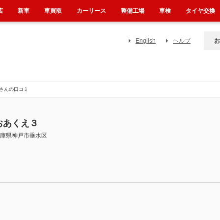
店
新車
車買取
カーリース
整備工場
車検
タイヤ交換
English
ヘルプ
お
さんの口コミ
おあくえ３
庫県神戸市垂水区