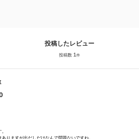
投稿したレビュー
1
投稿数
件
車
0
】
す。
はありますが出だしだけなんで問題ないですね。