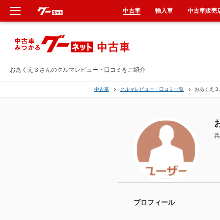
中古車
輸入車
中古車販売
新車
中古車
おあくえ３さんのクルマレビュー・口コミをご紹介
中古車
クルマレビュー・口コミ一覧
おあくえ３
輸入車
クルマ買取
兵
カーリース
タイヤ交換
整備工場
プロフィール
車検