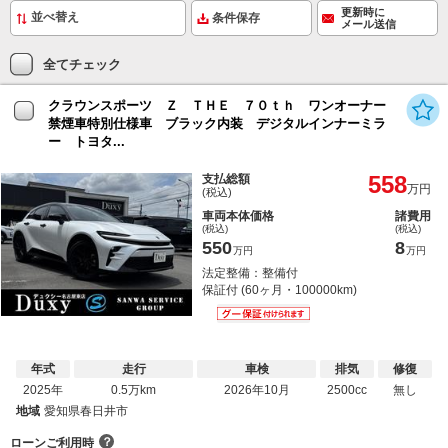
更新時に
条件保存
メール送信
全てチェック
クラウンスポーツ Ｚ ＴＨＥ ７０ｔｈ ワンオーナー
禁煙車特別仕様車 ブラック内装 デジタルインナーミラ
ー トヨタ...
558
支払総額
万円
(税込)
車両本体価格
諸費用
(税込)
(税込)
550
8
万円
万円
法定整備：整備付
保証付 (60ヶ月・100000km)
年式
走行
車検
排気
修復
2025年
0.5万km
2026年10月
2500cc
無し
地域
愛知県春日井市
？
ローンご利用時