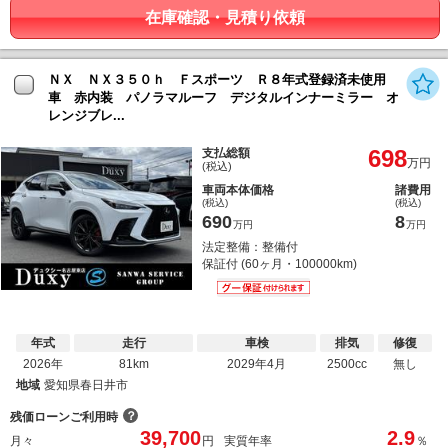
在庫確認・見積り依頼
ＮＸ ＮＸ３５０ｈ Ｆスポーツ Ｒ８年式登録済未使用
車 赤内装 パノラマルーフ デジタルインナーミラー オ
レンジブレ...
698
支払総額
万円
(税込)
車両本体価格
諸費用
(税込)
(税込)
690
8
万円
万円
法定整備：整備付
保証付 (60ヶ月・100000km)
年式
走行
車検
排気
修復
2026年
81km
2029年4月
2500cc
無し
地域
愛知県春日井市
？
残価ローンご利用時
39,700
2.9
月々
円
実質年率
％