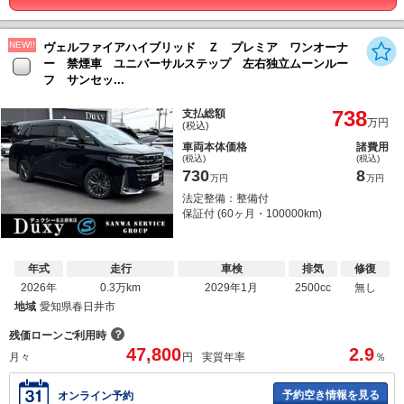
NEW!!
ヴェルファイアハイブリッド Ｚ プレミア ワンオーナ
ー 禁煙車 ユニバーサルステップ 左右独立ムーンルー
フ サンセッ...
738
支払総額
万円
(税込)
車両本体価格
諸費用
(税込)
(税込)
730
8
万円
万円
法定整備：整備付
保証付 (60ヶ月・100000km)
年式
走行
車検
排気
修復
2026年
0.3万km
2029年1月
2500cc
無し
地域
愛知県春日井市
？
残価ローンご利用時
47,800
2.9
月々
円
実質年率
％
予約空き情報を見る
オンライン予約