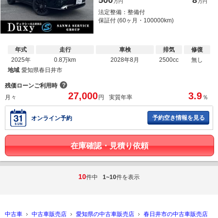
500
8
万円
万円
法定整備：整備付
保証付 (60ヶ月・100000km)
年式
走行
車検
排気
修復
2025年
0.8万km
2028年8月
2500cc
無し
地域
愛知県春日井市
？
残価ローンご利用時
27,000
3.9
月々
円
実質年率
％
予約空き情報を見る
オンライン予約
在庫確認・見積り依頼
10
件中
1~10
件を表示
中古車
中古車販売店
愛知県の中古車販売店
春日井市の中古車販売店