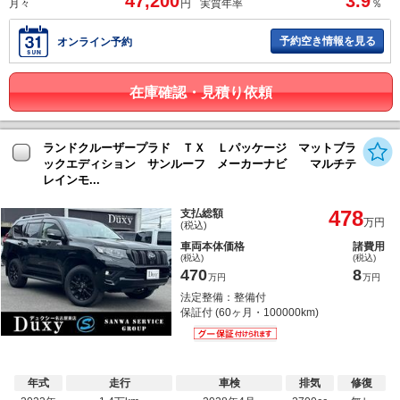
47,200
3.9
月々
円
実質年率
％
予約空き情報を見る
オンライン予約
在庫確認・見積り依頼
ランドクルーザープラド ＴＸ Ｌパッケージ マットブラ
ックエディション サンルーフ メーカーナビ マルチテ
レインモ...
478
支払総額
万円
(税込)
車両本体価格
諸費用
(税込)
(税込)
470
8
万円
万円
法定整備：整備付
保証付 (60ヶ月・100000km)
年式
走行
車検
排気
修復