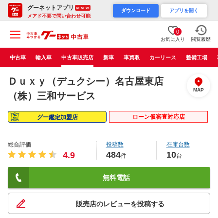
グーネットアプリ
RENEW
ダウンロード
アプリを開く
メアド不要で問い合わせ可能
0
お気に入り
閲覧履歴
中古車
輸入車
中古車販売店
新車
車買取
カーリース
整備工場
Ｄｕｘｙ（デュクシー）名古屋東店
MAP
（株）三和サービス
ローン仮審査対応店
グー鑑定加盟店
総合評価
投稿数
在庫台数
484
10
4.9
件
台
無料電話
販売店のレビューを投稿する