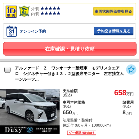
外装
内装
予約空き情報を見る
オンライン予約
在庫確認・見積り依頼
アルファード Ｚ ワンオーナー禁煙車 モデリスタエア
ロ シグネチャー付き１３．２型後席モニター 左右独立ム
ーンルーフ...
658
支払総額
万円
(税込)
車両本体価格
諸費用
(税込)
(税込)
650
8
万円
万円
法定整備：整備付
保証付 (60ヶ月・100000km)