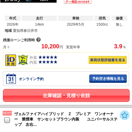
年式
走行
車検
排気
修復
2026年
14km
2029年5月
1500cc
無し
地域
愛知県春日井市
？
残価ローンご利用時
10,200
3.9
月々
円
実質年率
％
外装
内装
予約空き情報を見る
オンライン予約
在庫確認・見積り依頼
NEW!!
ヴェルファイアハイブリッド Ｚ プレミア ワンオーナ
ー 禁煙車 サンセットブラウン内装 ユニバーサルステ
ップ 左右...