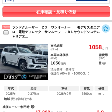
在庫確認・見積り依頼
NEW!!
ランドクルーザー ＺＸ ワンオーナー モデリスタエア
ロ 電動デフロック サンルーフ ＪＢＬサウンドシステム
＋リアエ...
1058
支払総額
万円
(税込)
車両本体価格
諸費用
(税込)
(税込)
1050
8
万円
万円
法定整備：整備付
保証付 (60ヶ月・100000km)
年式
走行
車検
排気
修復
2025年
0.3万km
2028年9月
3500cc
無し
地域
愛知県春日井市
？
残価ローンご利用時