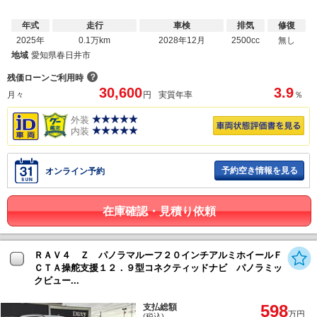
年式
走行
車検
排気
修復
2025年
0.1万km
2028年12月
2500cc
無し
地域
愛知県春日井市
？
残価ローンご利用時
30,600
3.9
月々
円
実質年率
％
外装
内装
予約空き情報を見る
オンライン予約
在庫確認・見積り依頼
ＲＡＶ４ Ｚ パノラマルーフ２０インチアルミホイールＦ
ＣＴＡ操舵支援１２．９型コネクティッドナビ パノラミッ
クビュー...
598
支払総額
万円
(税込)