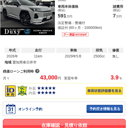
車両本体価格
諸費用
(税込)
(税込)
591
7
万円
万円
法定整備：整備付
保証付 (60ヶ月・100000km)
年式
走行
車検
排気
修復
2026年
11km
2029年5月
2500cc
無し
地域
愛知県春日井市
？
残価ローンご利用時
43,000
3.9
月々
円
実質年率
％
外装
内装
予約空き情報を見る
オンライン予約
在庫確認・見積り依頼