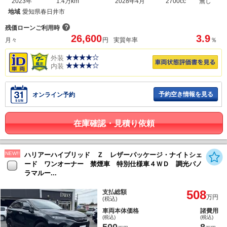
2023年
1.4万km
2028年4月
2700cc
無し
地域
愛知県春日井市
？
残価ローンご利用時
26,600
3.9
月々
円
実質年率
％
外装
内装
予約空き情報を見る
オンライン予約
在庫確認・見積り依頼
NEW!!
ハリアーハイブリッド Ｚ レザーパッケージ・ナイトシェ
ード ワンオーナー 禁煙車 特別仕様車４ＷＤ 調光パノ
ラマルー...
508
支払総額
万円
(税込)
車両本体価格
諸費用
(税込)
(税込)