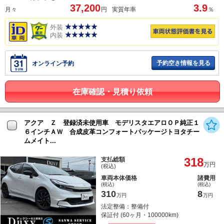
37,200
3.9
月々
円
実質年率
％
外装
内装
予約空き情報を見る
オンライン予約
在庫確認・見積り依頼
アクア Ｚ 登録済未使用車 モデリスタエアロＯＰ純正１
６インチＡＷ 合成皮革コンフォートパッケージトヨタチー
ムメイト...
318
支払総額
万円
(税込)
車両本体価格
諸費用
(税込)
(税込)
310
8
万円
万円
法定整備：整備付
保証付 (60ヶ月・100000km)