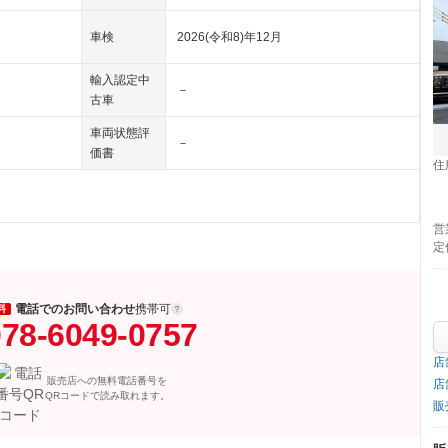
車検
2026(令和8)年12月
輸入認定中
－
古車
車両状態評
－
価書
住
営
定
電話でのお問い合わせ
携帯可
料
78-6049-0757
店
販売店への無料電話番号を
店
QRコードで読み取れます。
販