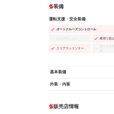
装備
運転支援・安全装備
オートクルーズコントロール
パークアシスト
横滑り防
－
オートマ
クリアランスソナー
－
ム
基本装備
外装・内装
エアバッグ：運転席/助手席
ABS
エアコン
カーナビ
－
ダウンヒルアシストコントロール
－
販売店情報
オーディオ：CDまたはCDチェンジャー
盗難防止システム
アイドリ