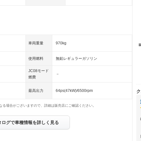
車両重量
970kg
使用燃料
無鉛レギュラーガソリン
JC08モード
－
燃費
最高出力
64ps(47kW)/6500rpm
ク
なる場合がございますので、詳細は販売店にご確認ください。
タログで車種情報を詳しく見る