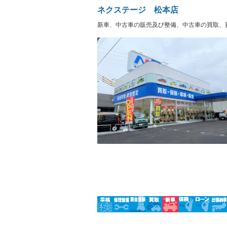
ヘッドライトウォッシャ
革シート
－
－
ネクステージ 松本店
ー
Bluetooth接続
100V電源
－
－
新車、中古車の販売及び整備、中古車の買取、
LEDヘッドランプ
HID(キ
－
レンタカーアップ
展示・試
－
－
ETC
エアロ
－
－
ランフラットタイヤ
パワーシ
－
－
フルフラットシート
チップア
－
シートヒーター
ウォーク
－
－
フロントカメラ
シートエ
－
－
ルーフレール
エアサス
－
－