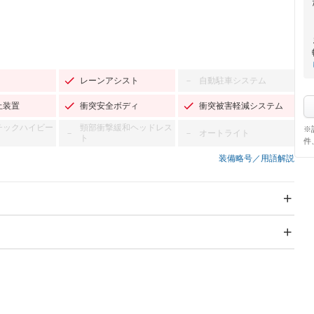
レーンアシスト
自動駐車システム
－
止装置
衝突安全ボディ
衝突被害軽減システム
チックハイビー
頸部衝撃緩和ヘッドレス
※
オートライト
－
－
ト
件
装備略号／用語解説
スライドドア
サンルーフ
－
－
Wエアコン
リフトアップ
－
－
TV
－
パワーステアリング
パワーウィンドウ
アルミホイール：15イ
－ビジュアル
－
ンチ
ングストップ
ドライブレコーダー
USB入力端子
－
－