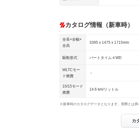
カタログ情報（新車時）
全長×全幅×
3395 x 1475 x 1715mm
全高
駆動形式
パートタイム４WD
WLTCモー
－
ド燃費
10/15モード
14.6 km/リットル
燃費
※新車時のカタログデータとなります。実際とは異
カ