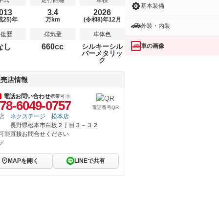
年式
走行距離
車検
基本装備
013
3.4
2026
成25)年
万km
(令和8)年12月
外装・内装
修復歴
排気量
車体色
車の画像
なし
660cc
シルキーシル
バーメタリッ
ク
販売店情報
電話お問い合わせ
携帯可
78-6049-0757
電話番号QR
店
ネクステージ 松本店
長野県松本市白板２丁目３－３２
可能
直接お問合せください
ア
MAPを開く
LINEで共有