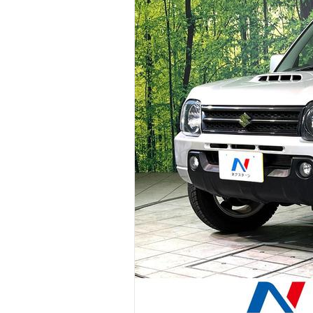
マガジン
車カタログ
自動車ローン
保険
レビュー
価格相場
教習所
用語集