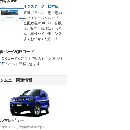
売店のHP
ネクステージ 松本店
東証プライム市場上場の
ネクステージグループ！
全国総在庫30，000台以
上。販売・買取はもちろ
ん、車検やメンテナンス
までお任せください！
両ページQRコード
QRコードをスマホで読み込むと車両詳
細ページに遷移できます
ジムニー関連情報
ルマレビュー
「普通=3.0」が評価軸の基準です）