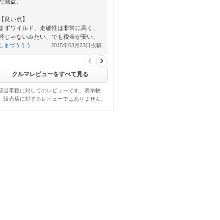
だ減益。
【良い点】
まずワイルド、走破性は非常に高く、
軽じゃないみたい、でも税金が安い、
軽だから。
しまづううう
2015年03月23日投稿
軽自動車…
クルマレビューをすべて見る
該当車種に対してのレビューです。表示物
、販売店に対するレビューではありません。