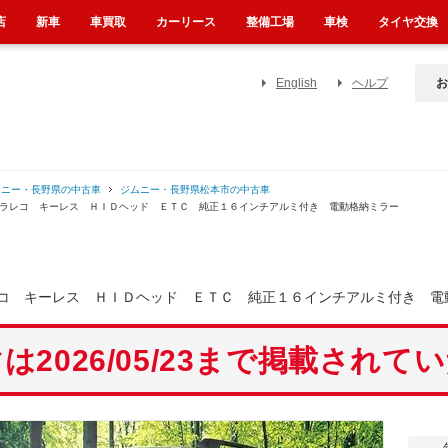
店
新車
車買取
カーリース
整備工場
車検
タイヤ交換
English
ヘルプ
お
ムニー・長野県の中古車
ジムニー・長野県松本市の中古車
ドラレコ キーレス ＨＩＤヘッド ＥＴＣ 純正１６インチアルミ付き 電動格納ミラー
コ キーレス ＨＩＤヘッド ＥＴＣ 純正１６インチアルミ付き 電
は2026/05/23まで掲載されて