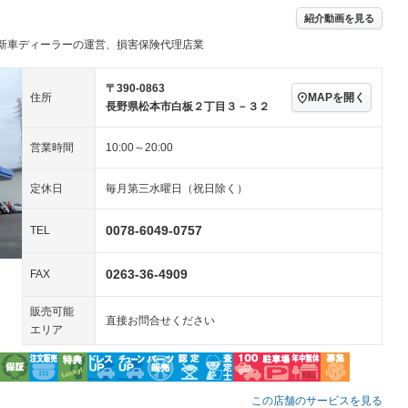
ハーフレザーシート
キーレス
－
紹介動画を見る
クリーンディーゼル
センターデフロック
－
－
新車ディーラーの運営、損害保険代理店業
セノンライト)
ポータブルナビ
バックカメラ
－
－
乗車
電動格納ミラー
スマートキー
ローダウン
－
〒390-0863
MAPを開く
住所
装備略号／用語解説
長野県松本市白板２丁目３－３２
ート
3列シート
ベンチシート
－
－
営業時間
10:00～20:00
ップシート
オットマン
電動格納サードシート
－
－
スルー
後席モニター
電動リアゲート
－
－
定休日
毎月第三水曜日（祝日除く）
アコン
全周囲カメラ
サイドカメラ
－
－
0078-6049-0757
TEL
ペンション
0263-36-4909
FAX
装備略号／用語解説
販売可能
直接お問合せください
エリア
この店舗のサービスを見る