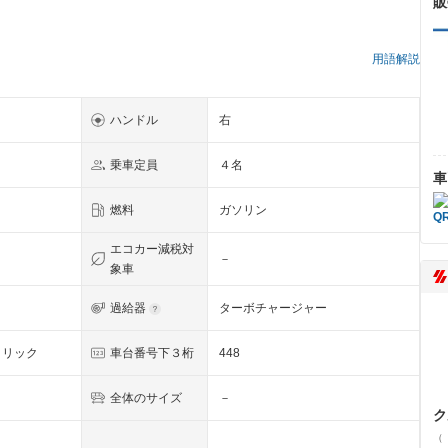
販
）
用語解説
ハンドル
右
乗車定員
４名
車
燃料
ガソリン
エコカー減税対
－
象車
過給器
ターボチャージャー
タリック
車台番号下３桁
448
全体のサイズ
－
ク
（