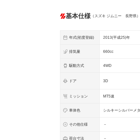
基本仕様
（スズキ ジムニー 長野県
年式(初度登録)
2013(平成25)年
排気量
660cc
駆動方式
4WD
ドア
3D
ミッション
MT5速
車体色
シルキーシルバーメ
その他仕様
－
荷台寸法
－