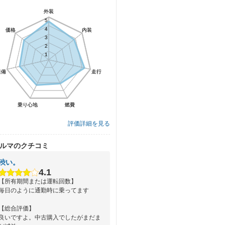
外装
外装
5
5
4
4
価格
価格
内装
内装
3
3
2
2
1
1
装備
装備
走行
走行
乗り心地
乗り心地
燃費
燃費
評価詳細を見る
ルマのクチコミ
渋い。
4.1
【所有期間または運転回数】
毎日のように通勤時に乗ってます
【総合評価】
良いですよ。中古購入でしたがまだま