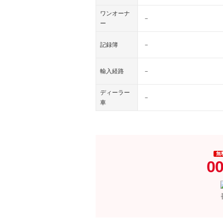
ワンオーナ
－
ー
記録簿
－
輸入経路
－
ディーラー
－
車
無
00