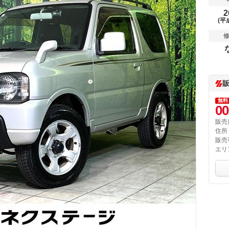
2
(平
無料
00
販売
住所
販売
エリ