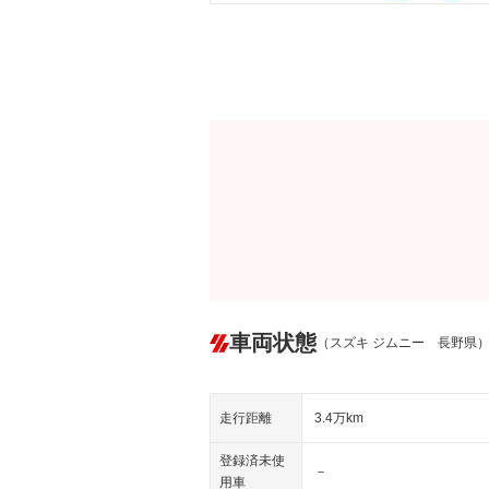
車両状態
（スズキ ジムニー 長野県
走行距離
3.4万km
登録済未使
－
用車