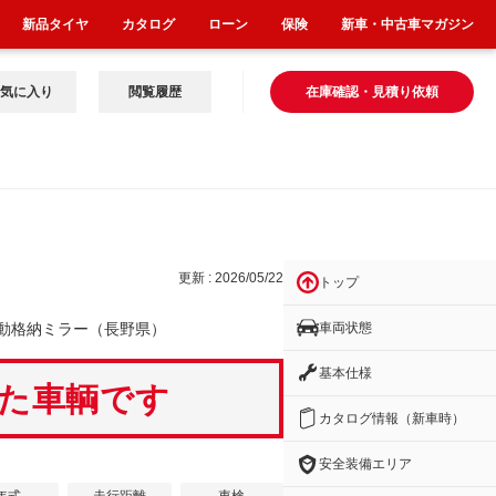
新品タイヤ
カタログ
ローン
保険
新車・中古車マガジン
気に入り
閲覧履歴
在庫確認・見積り依頼
更新 : 2026/05/22
トップ
車両状態
動格納ミラー（長野県）
基本仕様
いた車輌です
カタログ情報（新車時）
安全装備エリア