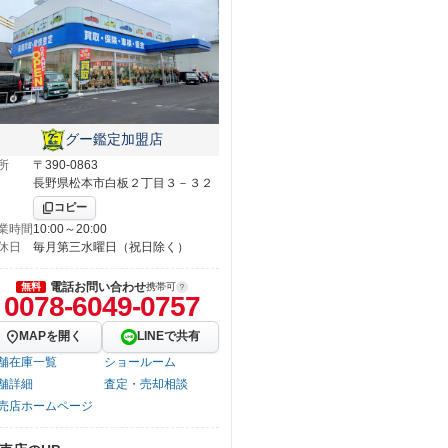
グー鑑定加盟店
所
〒390-0863
長野県松本市白板２丁目３－３２
コピー
業時間
10:00～20:00
休日
毎月第三水曜日（祝日除く）
電話お問い合わせ
無料
携帯可
0078-6049-0757
MAPを開く
LINEで共有
舗在庫一覧
ショールーム
舗詳細
査定・売却相談
売店ホームページ