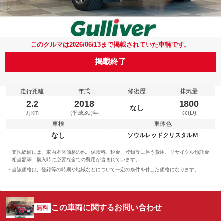
このクルマは2026/06/13まで掲載されていた車輛です。
掲載終了
走行距離
年式
修復歴
排気量
2.2
2018
1800
なし
万km
(平成30)年
cc(D)
車検
車体色
なし
ソウルレッドクリスタルＭ
支払総額には、車両本体価格の他、保険料、税金、登録等に伴う費用、リサイクル預託金
相当額等、購入時に必要な全ての費用が含まれています。
当該価格は、登録等の時期や地域などについて一定の条件を付した価格になります。
この車両に関するお問い合わせ
無料