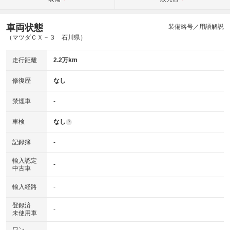
車両状態
装備略号／用語解説
（マツダＣＸ－３ 石川県）
走行距離
2.2万km
修復歴
なし
禁煙車
-
車検
なし
?
記録簿
-
輸入認定
-
中古車
輸入経路
-
登録済
-
未使用車
ワン