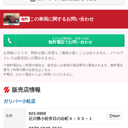
シートエアコン
全周囲カメラ
：装備なし
：装備あり
サイドカメラ
ルーフレール
この車両に関するお問い合わせ
：装備あり
無料
：装備なし
エアサスペンション
ヘッドライトウォッシャー
：装備なし
：装備なし
装備略号／用語解説
まずは在庫確認・見積り依頼
無料電話でお問い合わせ
お気軽にどうぞ。問合せ後に何度もご連絡が届くことはありません。メールア
ドレスは販売店に公開されません。
※無料電話をご利用の場合は、販売店へお客様の電話番号が通知されます。無料電話
番号ご利用の際の注意点は
こちら
IP電話、ひかり電話からはご利用いただけません。
販売店情報
ガリバー小松店
923-0868
住所
MAP
石川県小松市日の出町４－５３－１