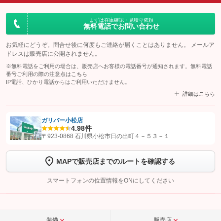
まずは在庫確認・見積り依頼
無料電話でお問い合わせ
お気軽にどうぞ。問合せ後に何度もご連絡が届くことはありません。 メールア
ドレスは販売店に公開されません。
※無料電話をご利用の場合は、販売店へお客様の電話番号が通知されます。無料電話
番号ご利用の際の注意点は
こちら
IP電話、ひかり電話からはご利用いただけません。
詳細はこちら
ガリバー小松店
4.9
8件
【STEP1】
認証画面でグーネットを友だち追加してから「許可する」ボタンを押
〒923-0868 石川県小松市日の出町４－５３－１
します
MAPで販売店までのルートを確認する
【STEP2】
トーク画面で
ボタンをタップして問い合わせを
完了してください。
スマートフォンの位置情報をONにしてください
こちら
装備
販売店