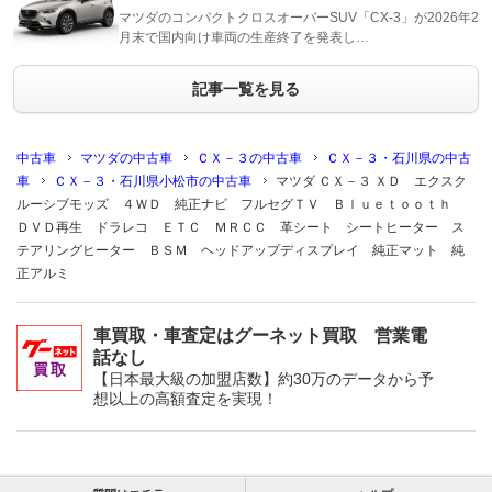
マツダのコンパクトクロスオーバーSUV「CX-3」が2026年2
月末で国内向け車両の生産終了を発表し…
記事一覧を見る
中古車
マツダの中古車
ＣＸ－３の中古車
ＣＸ－３・石川県の中古
車
ＣＸ－３・石川県小松市の中古車
マツダ ＣＸ－３ ＸＤ エクスク
ルーシブモッズ ４ＷＤ 純正ナビ フルセグＴＶ Ｂｌｕｅｔｏｏｔｈ
ＤＶＤ再生 ドラレコ ＥＴＣ ＭＲＣＣ 革シート シートヒーター ス
テアリングヒーター ＢＳＭ ヘッドアップディスプレイ 純正マット 純
正アルミ
車買取・車査定はグーネット買取 営業電
話なし
【日本最大級の加盟店数】約30万のデータから予
想以上の高額査定を実現！