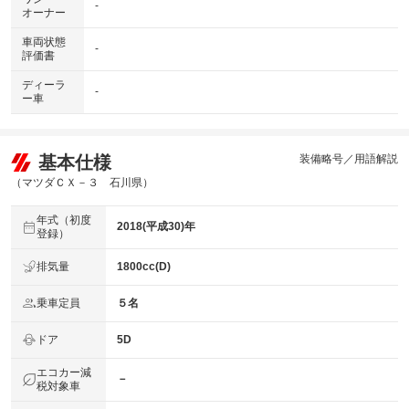
-
オーナー
車両状態
-
評価書
ディーラ
-
ー車
基本仕様
装備略号／用語解説
（マツダＣＸ－３ 石川県）
年式（初度
2018(平成30)年
登録）
排気量
1800cc(D)
乗車定員
５名
ドア
5D
エコカー減
－
税対象車