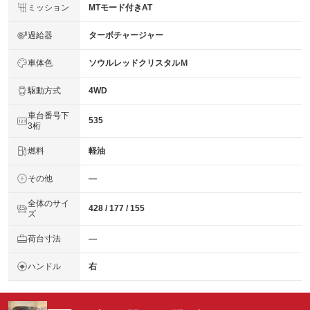
ミッション
MTモード付きAT
過給器
ターボチャージャー
車体色
ソウルレッドクリスタルＭ
駆動方式
4WD
車台番号下
535
3桁
燃料
軽油
その他
―
全体のサイ
428 / 177 / 155
ズ
荷台寸法
―
ハンドル
右