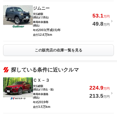
ジムニー
支払総額
53.1
万円
(税込)(リ済込)
車両本体価格
49.8
万円
(税込)
2003(平成15)年
年式
12.6万km
走行
この販売店の在庫一覧を見る
探している条件に近いクルマ
ＣＸ－３
支払総額
224.9
万円
(税込)(リ済込・追)
車両本体価格
213.5
万円
(税込)
2019年
年式
3.5万km
走行