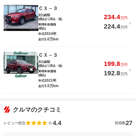
ＣＸ－３
支払総額
234.4
万円
(税込)(リ済込・追)
車両本体価格
224.4
万円
(税込)
2024年
年式
2.0万km
走行
ＣＸ－３
支払総額
199.8
万円
(税込)(リ済込・追)
車両本体価格
192.8
万円
(税込)
2021年
年式
3.5万km
走行
クルマのクチコミ
4.4
27
レビュー総合
投稿数