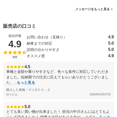
メッセージをもっと見る
販売店の口コミ
総合評価
4.9
お問い合わせ（見積り）
（5点満点中）
4.9
5.0
納車までの対応
5.0
説明の分かりやすさ
4.9
オススメ度
8件
4.5
車種と金額や乗りやすさなど、色々な条件に対応していただき
ました。短納期での注文に応えてもらいありがとうございまし
た。...
もっと見る
購入した車種：マツダＣＸ－３
ゆうたん
2026年03月07日
5.0
とても良い買い物が出来ました！ 担当の中川さんにはとてもよ