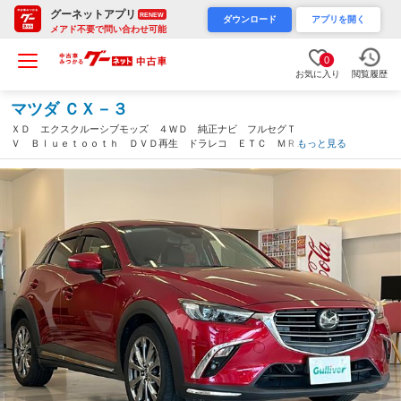
グーネットアプリ
RENEW
ダウンロード
アプリを開く
メアド不要で問い合わせ可能
0
お気に入り
閲覧履歴
マツダ ＣＸ－３
ＸＤ エクスクルーシブモッズ ４ＷＤ 純正ナビ フルセグＴ
Ｖ Ｂｌｕｅｔｏｏｔｈ ＤＶＤ再生 ドラレコ ＥＴＣ ＭＲＣ
もっと見る
Ｃ 革シート シートヒーター ステアリングヒーター ＢＳＭ
ヘッドアップディスプレイ 純正マット 純正アルミ（石川県）