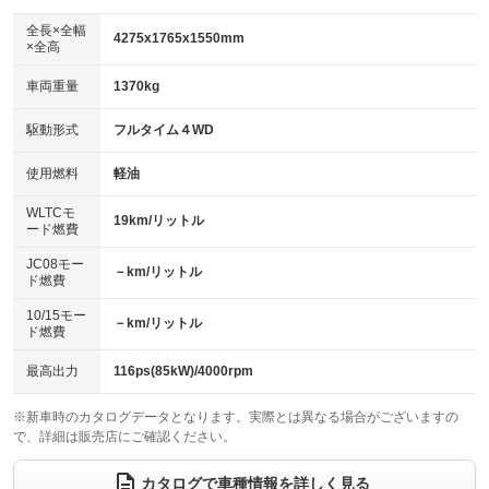
ダウンヒルアシストコントロール
アルミホイール：18インチ
：装備なし
：装備あり
全長×全幅
4275x1765x1550mm
×全高
パワーウィンドウ
盗難防止システム
革シート
ハーフレザーシート
：装備あり
：装備あり
：装備なし
：装備なし
車両重量
1370kg
アイドリングストップ
ドライブレコーダー
キーレス
LEDヘッドランプ
：装備あり
：装備あり
：装備あり
：装備あり
USB入力端子
Bluetooth接続
駆動形式
フルタイム４WD
HID(キセノンライト)
ポータブルナビ
：装備あり
：装備あり
：装備なし
：装備なし
100V電源
クリーンディーゼル
バックカメラ
ETC
使用燃料
軽油
：装備なし
：装備なし
：装備あり
：装備あり
センターデフロック
エアロ
スマートキー
：装備なし
WLTCモ
：装備あり
：装備あり
19km/リットル
ード燃費
レンタカーアップ
展示・試乗車
ローダウン
ランフラットタイヤ
：装備なし
：装備なし
：装備なし
：装備なし
JC08モー
－km/リットル
ド燃費
電動格納ミラー
パワーシート
3列シート
：装備なし
：装備あり
：装備なし
10/15モー
装備略号／用語解説
－km/リットル
ベンチシート
フルフラットシート
ド燃費
：装備なし
：装備なし
チップアップシート
オットマン
：装備なし
：装備なし
最高出力
116ps(85kW)/4000rpm
電動格納サードシート
シートヒーター
：装備なし
：装備なし
※新車時のカタログデータとなります。実際とは異なる場合がございますの
で、詳細は販売店にご確認ください。
ウォークスルー
後席モニター
：装備なし
：装備なし
電動リアゲート
フロントカメラ
カタログで車種情報を詳しく見る
：装備なし
：装備あり