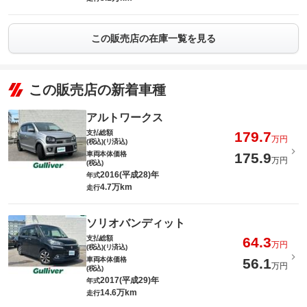
この販売店の在庫一覧を見る
この販売店の新着車種
アルトワークス
支払総額
179.7
万円
(税込)(リ済込)
車両本体価格
175.9
万円
(税込)
2016(平成28)年
年式
4.7万km
走行
ソリオバンディット
支払総額
64.3
万円
(税込)(リ済込)
車両本体価格
56.1
万円
(税込)
2017(平成29)年
年式
14.6万km
走行