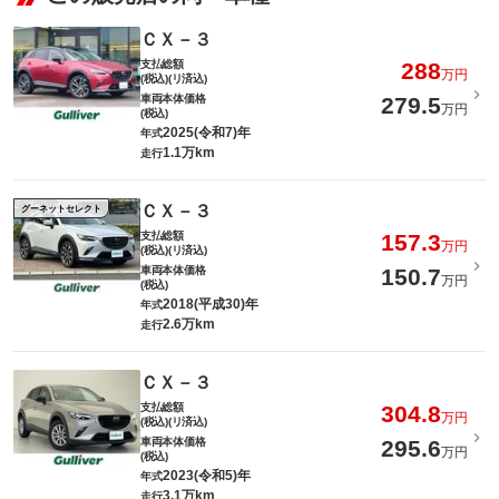
ＣＸ－３
支払総額
288
万円
(税込)(リ済込)
車両本体価格
279.5
万円
(税込)
2025(令和7)年
年式
1.1万km
走行
ＣＸ－３
グーネットセレクト
支払総額
157.3
万円
(税込)(リ済込)
車両本体価格
150.7
万円
(税込)
2018(平成30)年
年式
2.6万km
走行
ＣＸ－３
支払総額
304.8
万円
(税込)(リ済込)
車両本体価格
295.6
万円
(税込)
2023(令和5)年
年式
3.1万km
走行