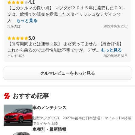
4.1
【このクルマの良い点】 マツダが２０１５年に発売したＣＸ－
３は、欧州での販売を意識したスタイリッシュなデザインで
人...
もっと見る
たかのぼ
2022年02月20日
5.0
【所有期間または運転回数】 まだ乗ってません 【総合評価】
これから乗るので走行性能は不明ですが、デザ...
もっと見る
ヒロキ1626
2020年05月31日
クルマレビューをもっと見る
おすすめ記事
車のメンテナンス
新型マツダCX-3、2027年後半に日本登場！ マイルドHV搭載
でタイから上陸
車種別・最新情報