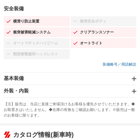
安全装備
横滑り防止装置
衝突安全ボディ
：装備あり
：装備なし
衝突被害軽減システム
クリアランスソナー
：装備あり
：装備あり
オートマチックハイビーム
オートライト
：装備なし
：装備あり
頸部衝撃緩和ヘッドレスト
：装備なし
装備略号／用語解説
基本装備
エアバッグ：運転席/助手席/サイド
外装・内装
：装備あり
スライドドア
カーナビ：SDナビ
：装備なし
：装備あり
【注】販売は、当店に直接ご来場頂けるお客様を優先させていただきます。◆
お取置きはいたしません。◆在庫の有無をご確認お願いします。※販売は一般
サンルーフ
ABS
TV：フルセグ
：装備なし
：装備あり
：装備あり
のお客様に限ります。
エアコン
Wエアコン
オーディオ：CDまたはCDチェンジャー
：装備あり
：装備なし
：装備あり
リフトアップ
パワーステアリング
カタログ情報(新車時)
ビジュアル：-／DVD再生
：装備なし
：装備あり
：装備あり