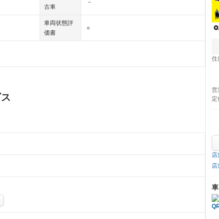
－
古車
車両状態評
○
価書
住
営
ビス
定
店
店
車