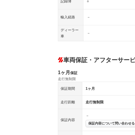
記録簿
○
輸入経路
－
ディーラー
－
車
車両保証・アフターサー
1ヶ月
保証
走行無制限
保証期間
1ヶ月
走行距離
走行無制限
－
保証内容
保証内容について問い合わせる