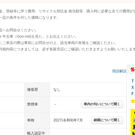
金、登録等に伴う費用、リサイクル預託金 相当額等、購入時に必要な全ての費用が
一定の条件を付した価格になります。
店へお問合せください。
古車（Goo-net)を見た」とお伝えください。
にご来店の際は事前にお問合せの上、該当車両の有無をご確認ください。
詳細内容につきましては、必ず各販売店にご確認いただきますようお願いいたしま
）
用語解説
Ｔ
Ｘ
修復歴
なし
Ｆ
禁煙車
－
車内の匂いについて聞く
車検
2027(令和9)年7月
納期について聞く
輸入認定中