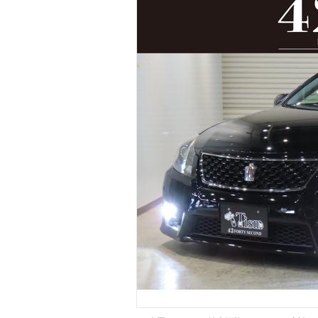
マガジン
車カタログ
自動車ローン
保険
レビュー
価格相場
教習所
用語集