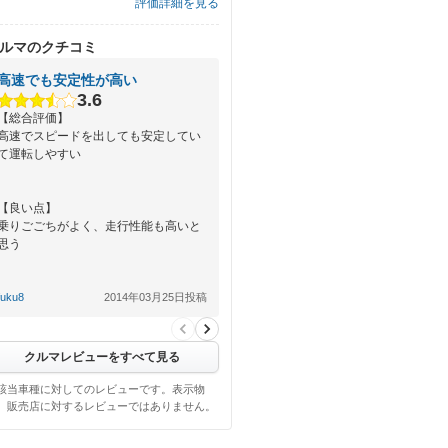
評価詳細を見る
ルマのクチコミ
高速でも安定性が高い
3.6
【総合評価】
高速でスピードを出しても安定してい
て運転しやすい
【良い点】
乗りごごちがよく、走行性能も高いと
思う
【悪い点】
fuku8
2014年03月25日投稿
デザインがいまいちかな。それと燃費
が悪い
クルマレビューをすべて見る
該当車種に対してのレビューです。表示物
、販売店に対するレビューではありません。