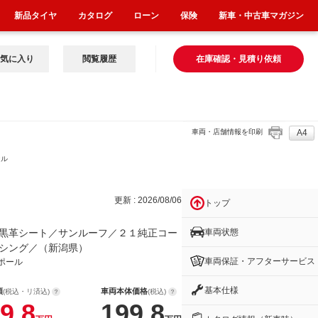
新品タイヤ
カタログ
ローン
保険
新車・中古車マガジン
気に入り
閲覧履歴
在庫確認・見積り依頼
車両・店舗情報を印刷
A4
ンル
更新 : 2026/08/06
トップ
車両状態
黒革シート／サンルーフ／２１純正コー
シング／（新潟県）
車両保証・アフターサービス
ポール
基本仕様
額
車両本体価格
(税込・リ済込)
(税込)
9.8
199.8