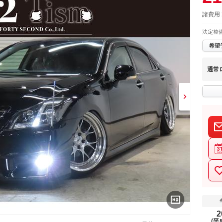
諸費用
法定整
希望
通常
2
(平