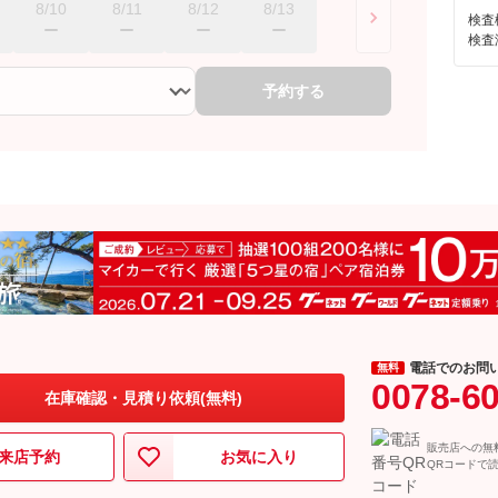
8/10
8/11
8/12
8/13
検査
検査
予約する
電話でのお問
無料
0078-6
在庫確認・見積り依頼(無料)
販売店への無
来店予約
お気に入り
QRコードで