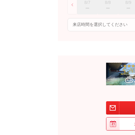
8/7
8/8
8/9