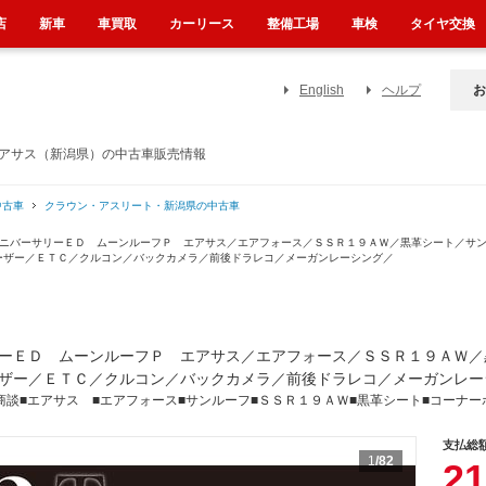
店
新車
車買取
カーリース
整備工場
車検
タイヤ交換
English
ヘルプ
お
エアサス（新潟県）の中古車販売情報
中古車
クラウン・アスリート・新潟県の中古車
アニバーサリーＥＤ ムーンルーフＰ エアサス／エアフォース／ＳＳＲ１９ＡＷ／黒革シート／サ
ーザー／ＥＴＣ／クルコン／バックカメラ／前後ドラレコ／メーガンレーシング／
ーＥＤ ムーンルーフＰ エアサス／エアフォース／ＳＳＲ１９ＡＷ／
ザー／ＥＴＣ／クルコン／バックカメラ／前後ドラレコ／メーガンレー
商談■エアサス ■エアフォース■サンルーフ■ＳＳＲ１９ＡＷ■黒革シート■コーナー
支払総
1
/82
21