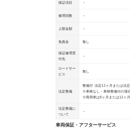
保証項目
－
修理回数
－
上限金額
－
免責金
無し
保証修理受
－
付先
ロードサー
無し
ビス
整備付 法定12ヶ月または法定
法定整備
※車検なし・車検整備付の場合
※商用車は6ヶ月または12ヶ
法定整備に
－
ついて
車両保証・アフターサービス