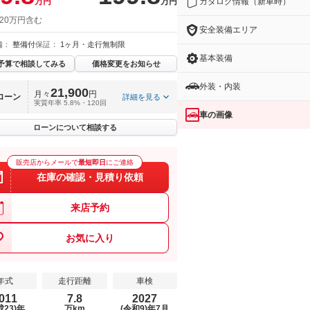
カタログ情報（新車時）
万円
万円
 20万円含む
安全装備エリア
備：
整備付
保証：
1ヶ月・走行無制限
基本装備
予算で相談してみる
価格変更をお知らせ
外装・内装
21,900
月々
円
ローン
詳細を見る
実質年率 5.8%・120回
車の画像
ローンについて相談する
販売店からメールで
最短即日
にご連絡
在庫の確認・見積り依頼
来店予約
お気に入り
年式
走行距離
車検
011
7.8
2027
成23)年
万km
(令和9)年7月