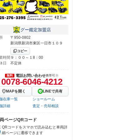
グー鑑定加盟店
所
〒950-0802
新潟県新潟市東区一日市１０９
コピー
業時間
９：００～１8：00
休日
不定休
電話お問い合わせ
無料
携帯可
0078-6046-4212
MAPを開く
LINEで共有
舗在庫一覧
ショールーム
舗詳細
査定・売却相談
両ページQRコード
QRコードをスマホで読み込むと車両詳
細ページに遷移できます