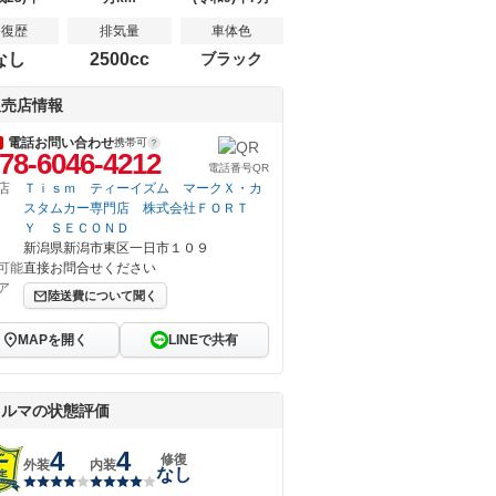
修復歴
排気量
車体色
なし
2500cc
ブラック
販売店情報
電話お問い合わせ
携帯可
78-6046-4212
電話番号QR
店
Ｔｉｓｍ ティーイズム マークＸ・カ
スタムカー専門店 株式会社ＦＯＲＴ
Ｙ ＳＥＣＯＮＤ
新潟県新潟市東区一日市１０９
可能
直接お問合せください
ア
陸送費について聞く
MAPを開く
LINEで共有
クルマの状態評価
4
4
修復
外装
内装
なし