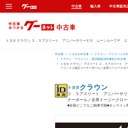
中古車
輸入車
中古車販売
新車
中古車
トヨタ クラウン ２．５アスリート アニバーサリーＥＤ ムーンルーフＰ 
輸入車
中古車
トヨタの中古車
クラウン・アスリートの
クラウン・アスリート・新潟県新潟市東区の中古車
トヨタ クラウン・アスリート ２．５アスリート 
クルマ買取
ーフ／２１純正コーナーポール／全席イージークロ
カーリース
クラウン
トヨタ
２．５アスリート アニバーサリ
タイヤ交換
ナーポール／全席イージークロー
■全国どこでもご納車可能■オンライン
整備工場
車検