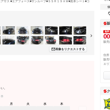
アサス ■エアフォース■サンルーフ■ＳＳＲ１９ＡＷ■黒革シート■コ
無料
00
販売
画像をリクエストする
住所
販売
エリ
さい。
約
月
火
水
木