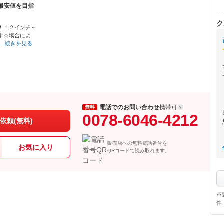
最安値を目指
ク
！１２インチ～
す☆場合によ
…続きを見る
電話でのお問い合わせ
携帯可
無料
0078-6046-4212
依頼(無料)
販売店への無料電話番号を
お気に入り
QRコードで読み取れます。
※
件