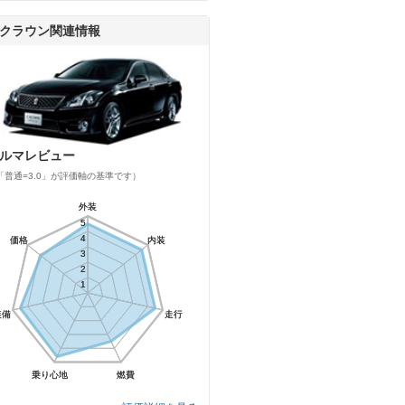
クラウン関連情報
ルマレビュー
「普通=3.0」が評価軸の基準です）
外装
外装
5
5
4
4
価格
価格
内装
内装
3
3
2
2
1
1
装備
装備
走行
走行
乗り心地
乗り心地
燃費
燃費