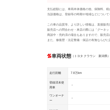
支払総額には、車両本体価格の他、保険料、税
当該価格は、登録等の時期や地域などについて
この車の品質等、より詳しい情報は、直接販売
販売店への問合わせ・来店の際には「グーネット中
商談中・売約済の場合もありますので、販売店
また、修復歴・法定整備・保証の有無ならびに
車両状態
（トヨタ クラウン 新潟県
走行距離
7.8万km
登録済未使
－
用車
ワンオーナ
－
ー