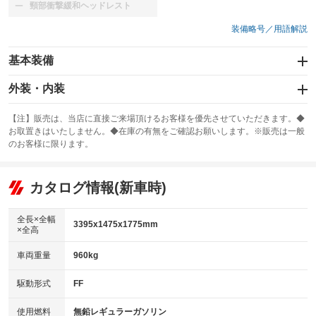
頸部衝撃緩和ヘッドレスト
：装備なし
装備略号／用語解説
基本装備
エアバッグ：運転席/助手席
外装・内装
：装備あり
スライドドア：両面電動
カーナビ：SDナビ
：装備あり
：装備あり
【注】販売は、当店に直接ご来場頂けるお客様を優先させていただきます。◆
お取置きはいたしません。◆在庫の有無をご確認お願いします。※販売は一般
サンルーフ
ABS
TV：フルセグ
：装備なし
：装備あり
：装備あり
のお客様に限ります。
エアコン
Wエアコン
オーディオ：CDまたはCDチェンジャー
：装備あり
：装備なし
：装備あり
リフトアップ
パワーステアリング
カタログ情報(新車時)
ビジュアル
：装備なし
：装備あり
：装備なし
ダウンヒルアシストコントロール
アルミホイール：アルミホイール
：装備なし
：装備あり
全長×全幅
3395x1475x1775mm
×全高
パワーウィンドウ
盗難防止システム
革シート
ハーフレザーシート
：装備あり
：装備あり
：装備なし
：装備なし
車両重量
960kg
アイドリングストップ
ドライブレコーダー
キーレス
LEDヘッドランプ
：装備なし
：装備なし
：装備あり
：装備なし
USB入力端子
Bluetooth接続
駆動形式
FF
HID(キセノンライト)
ポータブルナビ
：装備なし
：装備あり
：装備あり
：装備なし
100V電源
クリーンディーゼル
バックカメラ
ETC
使用燃料
無鉛レギュラーガソリン
：装備なし
：装備なし
：装備あり
：装備あり