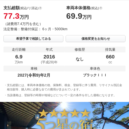
支払総額
車両本体価格
(税込/リ済込)
(税込)
77.3
69.9
万円
万円
（諸費用7.4万円を含む）
法定整備：
整備付
保証：
6ヶ月・5000km
希望予算で相談してみる
価格変更をお知らせ
走行距離
年式
修復歴
排気量
6.9
2016
660
なし
万km
(平成28)年
cc
車検
車体色
2027(令和9)年2月
ブラックＩＩＩ
支払総額には、車両本体価格の他、保険料、税金、登録等に伴う費用、リサイクル預託金
相当額等、購入時に必要な全ての費用が含まれています。
当該価格は、登録等の時期や地域などについて一定の条件を付した価格になります。