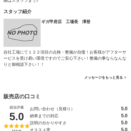
細はスタッフまで♪
スタッフ紹介
ギガ甲府店 工場長 澤登
自社工場にて１２２項目の点検・整備が自慢！お客様がアフターサ
ービスを受け易い環境ですのでご安心下さい！整備の事ならなんな
りと御相談下さい！！
メッセージをもっと見る
販売店の口コミ
総合評価
5.0
お問い合わせ（見積り）
（5点満点中）
5.0
5.0
納車までの対応
5.0
説明の分かりやすさ
5.0
オススメ度