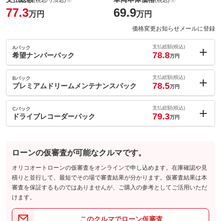
77.3
69.9
万円
万円
価格変更お知らせメールに登録
支払総額(税込)
Aパック
78.8
希望ナンバーパック
万円
内：オプシ
1.5
ョン価格
支払総額(税込)
Bパック
万円
78.5
(税込)
プレミアムドリームメンテナンスパック
万円
車両本体価
69.9
万円
内：オプシ
格
1.2
ョン価格
支払総額(税込)
Cパック
万円
79.3
(税込)
ドライブレコーダーパック
万円
車両本体価
69.9
万円
内：オプシ
格
2
ョン価格
万円
(税込)
パック内容
ローンの仮審査が可能なクルマです。
車両本体価
69.9
万円
今話題！希望ナンバーパック！お好きな数字を選んでいただけれ
格
オリコオートローンの仮審査をオンラインで申し込めます。在庫確認や見
ば、その数字で登録させていただきます！記念日など１ケタから
積りと並行して、最短でその場で審査結果が分かります。仮審査結果は本
４ケタのお好きな数字で結構です！是非記念にお好きな数字で登
パック内容
審査を保証するものではありませんが、ご購入の参考としてご活用いただ
録しましょう！
お車を安心して快適にお乗り頂けるお得なメンテナンスパック！
けます。
３ヶ月毎の安全点検＆オイル交換、法定点検など維持費が軽減さ
備考
－
パック内容
れ、さらに万一、交換や修理が発生した際も工賃が割安になり、
負担が軽減されます！
このクルマでローン仮審査