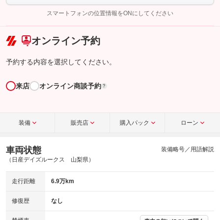
スマートフォンの位置情報をONにしてください
こちら
オンライン予約
予約する内容を選択してください。
来店
オンライン商談予約
?
装備
販売店
購入パック
ローン
車両状態
装備略号／用語解説
（日産デイズルークス 山梨県）
走行距離
6.9万km
修復歴
なし