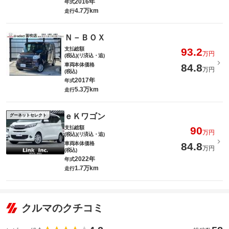
2016年
年式
4.7万km
走行
Ｎ－ＢＯＸ
支払総額
93.2
万円
(税込)(リ済込・追)
車両本体価格
84.8
万円
(税込)
2017年
年式
5.3万km
走行
ｅＫワゴン
グーネットセレクト
支払総額
90
万円
(税込)(リ済込・追)
車両本体価格
84.8
万円
(税込)
2022年
年式
1.7万km
走行
クルマのクチコミ