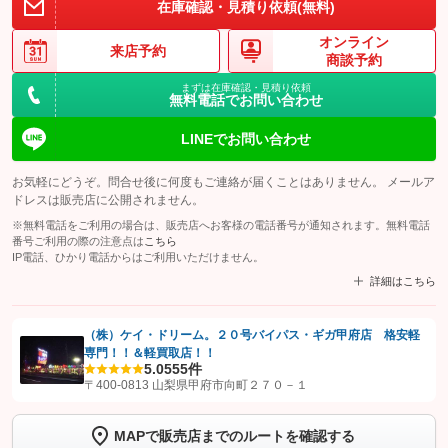
在庫確認・見積り依頼(無料)
オンライン
来店予約
商談予約
まずは在庫確認・見積り依頼
無料電話でお問い合わせ
LINEでお問い合わせ
お気軽にどうぞ。問合せ後に何度もご連絡が届くことはありません。 メールア
ドレスは販売店に公開されません。
※無料電話をご利用の場合は、販売店へお客様の電話番号が通知されます。無料電話
番号ご利用の際の注意点は
こちら
IP電話、ひかり電話からはご利用いただけません。
詳細はこちら
（株）ケイ・ドリーム。２０号バイパス・ギガ甲府店 格安軽
専門！！＆軽買取店！！
【STEP1】
認証画面でグーネットを友だち追加してから「許可する」ボタンを押
5.0
555件
します
〒400-0813 山梨県甲府市向町２７０－１
【STEP2】
トーク画面で
ボタンをタップして問い合わせを
MAPで販売店までのルートを確認する
完了してください。