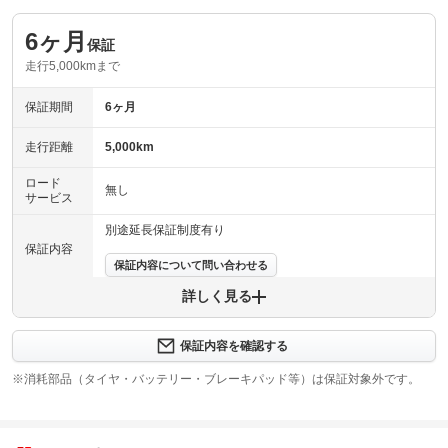
6ヶ月
保証
走行5,000kmまで
保証期間
6ヶ月
走行距離
5,000km
ロード
無し
サービス
別途延長保証制度有り
保証内容
保証内容について問い合わせる
詳しく見る
保証項目
-
修理回数
無制限
保証内容を確認する
※消耗部品（タイヤ・バッテリー・ブレーキパッド等）は保証対象外です。
上限金額
車両本体価格
無し
免責金
車輛本体価格