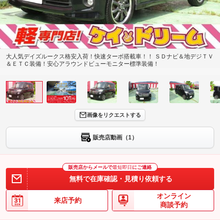
大人気デイズルークス格安入荷！快速ターボ搭載車！！ ＳＤナビ＆地デジＴＶ
＆ＥＴＣ装備！安心アラウンドビューモニター標準装備！
画像をリクエストする
販売店動画（1）
販売店からメールで
最短即日
にご連絡
無料で在庫確認・見積り依頼する
オンライン
来店予約
商談予約