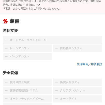
※無料電話をご利用の場合は、販売店へお客様の電話番号が通知されます。無料電話
番号ご利用の際の注意点は
こちら
IP電話、ひかり電話からはご利用いただけません。
装備
運転支援
オートクルーズコントロール
：装備なし
レーンアシスト
自動駐車システム
：装備なし
：装備なし
パークアシスト
：装備なし
装備略号／用語解説
安全装備
横滑り防止装置
衝突安全ボディ
：装備なし
：装備なし
衝突被害軽減システム
クリアランスソナー
：装備なし
：装備なし
オートマチックハイビーム
オートライト
：装備なし
：装備なし