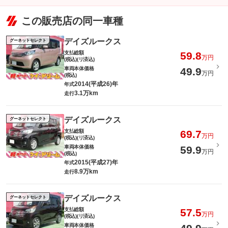
この販売店の同一車種
デイズルークス
グーネットセレクト
支払総額
59.8
万円
(税込)(リ済込)
車両本体価格
49.9
万円
(税込)
2014(平成26)年
年式
3.1万km
走行
デイズルークス
グーネットセレクト
支払総額
69.7
万円
(税込)(リ済込)
車両本体価格
59.9
万円
(税込)
2015(平成27)年
年式
8.9万km
走行
デイズルークス
グーネットセレクト
支払総額
57.5
万円
(税込)(リ済込)
車両本体価格