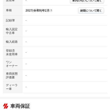
禁煙車
-
車内の匂いについて聞く
車検
2027(令和9)年2月
納期について聞く
?
記録簿
-
輸入認定
-
中古車
輸入経路
-
登録済
-
未使用車
ワン
-
オーナー
車両状態
-
評価書
ディーラ
-
ー車
車両保証