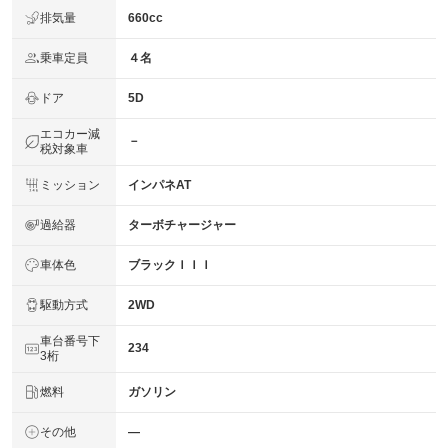
排気量
660cc
乗車定員
４名
ドア
5D
エコカー減
－
税対象車
ミッション
インパネAT
過給器
ターボチャージャー
車体色
ブラックＩＩＩ
駆動方式
2WD
車台番号下
234
3桁
燃料
ガソリン
その他
―