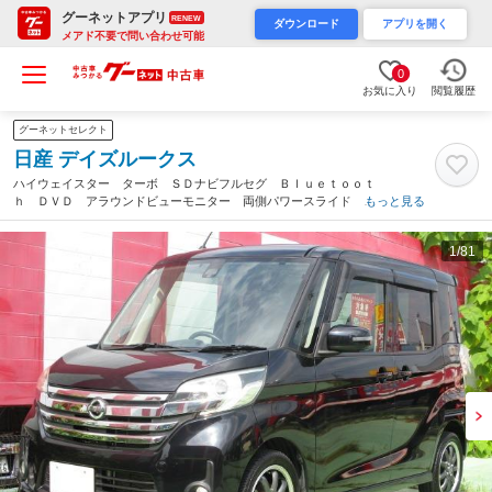
グーネットアプリ
RENEW
ダウンロード
アプリを開く
メアド不要で問い合わせ可能
0
お気に入り
閲覧履歴
グーネットセレクト
日産 デイズルークス
ハイウェイスター ターボ ＳＤナビフルセグ Ｂｌｕｅｔｏｏｔ
ｈ ＤＶＤ アラウンドビューモニター 両側パワースライド 社
もっと見る
外アルミ ＥＴＣ キセノンライト アイドリングストップ スマ
ートキー エマージェンシーブレーキ Ｗエアコン（山梨県）
1
/81