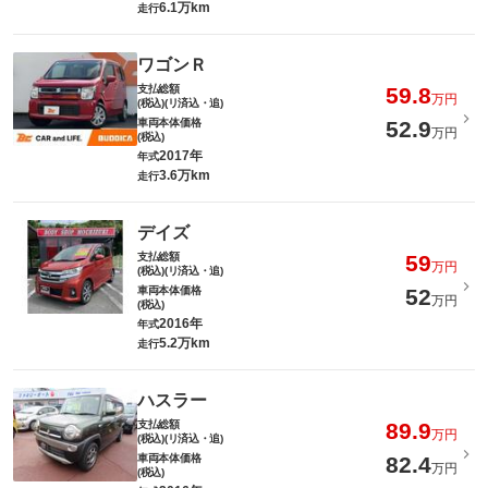
6.1万km
走行
ワゴンＲ
支払総額
59.8
万円
(税込)(リ済込・追)
車両本体価格
52.9
万円
(税込)
2017年
年式
3.6万km
走行
デイズ
支払総額
59
万円
(税込)(リ済込・追)
車両本体価格
52
万円
(税込)
2016年
年式
5.2万km
走行
ハスラー
支払総額
89.9
万円
(税込)(リ済込・追)
車両本体価格
82.4
万円
(税込)