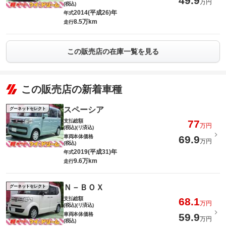
49.9
万円
(税込)
2014(平成26)年
年式
8.5万km
走行
この販売店の在庫一覧を見る
この販売店の新着車種
スペーシア
グーネットセレクト
支払総額
77
万円
(税込)(リ済込)
車両本体価格
69.9
万円
(税込)
2019(平成31)年
年式
9.6万km
走行
Ｎ－ＢＯＸ
グーネットセレクト
支払総額
68.1
万円
(税込)(リ済込)
車両本体価格
59.9
万円
(税込)