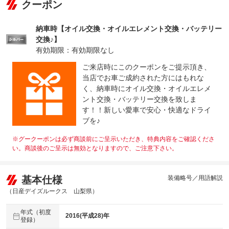
クーポン
保証修理
-
受付先
納車時【オイル交換・オイルエレメント交換・バッテリー
整備付 法定12ヶ月または法定24ヶ月点検整備付
交換♪】
法定整備
※車検なし・車検整備付の場合は法定24ヶ月点検整備付
有効期限：有効期限なし
※商用車は6ヶ月または12ヶ月点検整備付
自社国家認証工場にて法定点検整備を実施します！１２２
ご来店時にこのクーポンをご提示頂き、
法定整備
項目の充実した安心の点検整備を実施します！気になる箇
当店でお車ご成約された方にはもれな
について
所などご要望整備なども承ります！維持費軽減とお得な特
く、納車時にオイル交換・オイルエレメ
典付きの安心メンテナンスパックもご用意。
ント交換・バッテリー交換を致しま
す！！新しい愛車で安心・快適なドライ
ブを♪
※グークーポンは必ず商談前にご呈示いただき、特典内容をご確認くださ
い。商談後のご呈示は無効となりますので、ご注意下さい。
基本仕様
装備略号／用語解説
（日産デイズルークス 山梨県）
年式（初度
2016(平成28)年
登録）