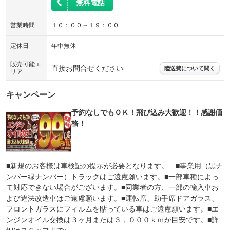
無料電話
営業時間
１０：００～１９：００
定休日
年中無休
販売可能エ
直接お問合せください
陸送費について聞く
リア
キャンペーン
予約なしでもＯＫ！飛び込み大歓迎！！感謝価
格！
■新規のお客様は車検証の提示が必要となります。 ■事業用（黒ナ
ンバー緑ナンバー）トラックはご遠慮願います。■一部車種によっ
て対応できない場合がございます。■同業者の方、一部の輸入車お
よび違法改造車はご遠慮願います。■運転席、助手席ドアガラス、
フロントガラスにフィルムを貼っている車はご遠慮願います。■エ
ンジンオイル交換は３ヶ月または３，０００ｋｍが目安です。■詳