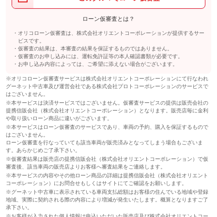
保証
保証無
オススメ！今話題沸騰中のドライブレコーダーの格安パック！取
付工賃込、１９９００円でのご案内です！お車購入時だけではな
備考
－
ローン仮審査とは？
く、飛び込みでのお取付けも承ります！是非是非ご相談下さい！
保証項目
-
保証
基本支払総額と同じ
オリコローン仮審査は、株式会社オリエントコーポレーションが提供するサー
備考
－
修理回数・
-
ビスです。
上限金額
仮審査の結果は、本審査の結果を保証するものではありません。
保証項目
-
保証
基本支払総額と同じ
仮審査のお申し込みには、運転免許証等の本人確認書類が必要です。
免責金
無し
お申し込み内容によっては、ご希望に添えない場合がございます。
修理回数・
-
保証項目
-
上限金額
保証修理受
※オリコローン仮審査サービスは株式会社オリエントコーポレーションにて行なわれ
-
付先
グーネット中古車及び運営会社である株式会社プロトコーポレーションのサービスで
修理回数・
免責金
-
-
はございません。
ロードサー
上限金額
無し
ビスの有無
※本サービスは決済サービスではございません。仮審査サービスの提供は販売会社の
保証修理受
-
提携信販会社（株式会社オリエントコーポレーション）となります。販売店毎に金利
免責金
-
付先
や取り扱いローン商品に違いがございます。
このパックの見積もり依頼（無料）
ロードサー
※本サービスはローン仮審査のサービスであり、車両の予約、購入を保証するもので
保証修理受
-
-
ビスの有無
はございません。
付先
ローン仮審査を行なっていても該当車両が販売済みとなってしまう場合もございま
ロードサー
す。あらかじめご了承下さい。
-
ビスの有無
このパックの見積もり依頼（無料）
※仮審査結果は販売店の提携信販会社（株式会社オリエントコーポレーション）で仮
審査後、該当車両の販売店よりお客様へ審査結果をご連絡します。
※本サービスの内容やその他ローン商品の詳細は提携信販会社（株式会社オリエント
このパックの見積もり依頼（無料）
コーポレーション）にお問合せもしくはサイトにてご確認をお願いします。
※グーネット中古車に表示されている車両支払総額はお客様の住んでいる地域や登録
地域、実際に契約される際の内容により増減が発生いたします。概算となりますご了
承下さい。
※お客様が入力された個人情報は申込いただいた販売店及び株式会社オリエントコー