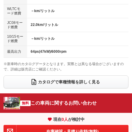
センターデフロック
エアロ
スマートキー
：装備なし
WLTCモ
：装備あり
：装備あり
－km/リットル
ード燃費
レンタカーアップ
展示・試乗車
ローダウン
ランフラットタイヤ
：装備なし
：装備なし
：装備なし
：装備なし
JC08モー
22.0km/リットル
ド燃費
電動格納ミラー
パワーシート
3列シート
：装備あり
：装備なし
：装備なし
10/15モー
装備略号／用語解説
－km/リットル
ベンチシート
フルフラットシート
ド燃費
：装備あり
：装備あり
チップアップシート
オットマン
：装備なし
：装備なし
最高出力
64ps(47kW)/6000rpm
電動格納サードシート
シートヒーター
：装備なし
：装備なし
※新車時のカタログデータとなります。実際とは異なる場合がございますの
で、詳細は販売店にご確認ください。
ウォークスルー
後席モニター
：装備なし
：装備なし
電動リアゲート
フロントカメラ
カタログで車種情報を詳しく見る
：装備なし
：装備なし
シートエアコン
全周囲カメラ
：装備なし
：装備あり
サイドカメラ
ルーフレール
この車両に関するお問い合わせ
：装備なし
無料
：装備なし
エアサスペンション
ヘッドライトウォッシャー
：装備なし
：装備なし
現在
0
人
が検討中
装備略号／用語解説
在庫確認・見積り依頼(無料)