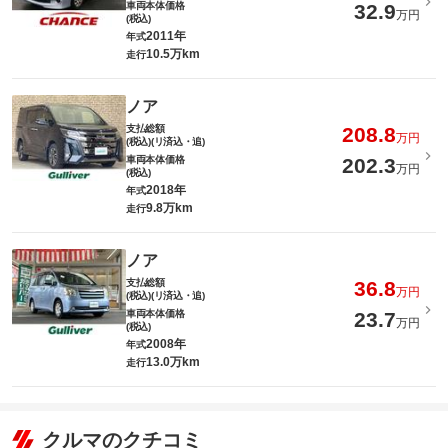
車両本体価格
32.9
万円
(税込)
2011年
年式
10.5万km
走行
ノア
支払総額
208.8
万円
(税込)(リ済込・追)
車両本体価格
202.3
万円
(税込)
2018年
年式
9.8万km
走行
ノア
支払総額
36.8
万円
(税込)(リ済込・追)
車両本体価格
23.7
万円
(税込)
2008年
年式
13.0万km
走行
クルマのクチコミ