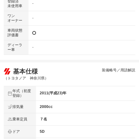
登録済
-
未使用車
ワン
-
オーナー
車両状態
評価書
ディーラ
-
ー車
基本仕様
装備略号／用語解説
（トヨタノア 神奈川県）
年式（初度
2011(平成23)年
登録）
排気量
2000cc
乗車定員
７名
ドア
5D