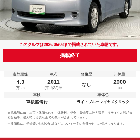
このクルマは2026/06/08まで掲載されていた車輛です。
掲載終了
走行距離
年式
修復歴
排気量
4.3
2011
2000
なし
万km
(平成23)年
cc
車検
車体色
車検整備付
ライトブルーマイカメタリック
支払総額には、車両本体価格の他、保険料、税金、登録等に伴う費用、リサイクル預託金
相当額等、購入時に必要な全ての費用が含まれています。
当該価格は、登録等の時期や地域などについて一定の条件を付した価格になります。