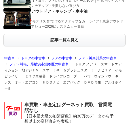
【トヨタ】ノアのおすすめホイール10選｜年式別サイズ・イ
ンチアップ・失敗しない選び方
アウトドア・キャンプ・車中泊
“モデリスタ”で作るアクティブなカーライフ！東京アウトド
アショー2026にカスタムカー集結
記事一覧を見る
中古車
トヨタの中古車
ノアの中古車
ノア・神奈川県の中古車
ノア・神奈川県横浜市瀬谷区の中古車
トヨタ ノア Ｘ スマートエデ
ィション 地デジＴＶ スマートキー＆プッシュスタート ナビＴＶ イモ
ビライザー ＥＴＣ車載器 ドライブレコーダー パワーウィンドウ キー
レス オートエアコン ＨＤＤナビ エアバッグ ＤＶＤ再生 アルミホイ
ール
車買取・車査定はグーネット買取 営業電
話なし
【日本最大級の加盟店数】約30万のデータから予
想以上の高額査定を実現！