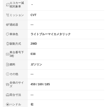
エコカー減
－
税対象車
ミッション
CVT
過給器
―
車体色
ライトブルーマイカメタリック
駆動方式
2WD
車台番号下
038
3桁
燃料
ガソリン
その他
―
全体のサイ
459 / 169 / 185
ズ
荷台寸法
―
ハンドル
右