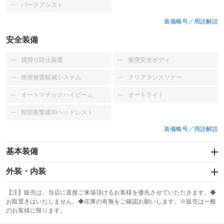
パークアシスト
：装備なし
装備略号／用語解説
安全装備
横滑り防止装置
衝突安全ボディ
：装備なし
：装備なし
衝突被害軽減システム
クリアランスソナー
：装備なし
：装備なし
オートマチックハイビーム
オートライト
：装備なし
：装備なし
頸部衝撃緩和ヘッドレスト
：装備なし
装備略号／用語解説
基本装備
エアバッグ：運転席/助手席
外装・内装
：装備あり
スライドドア：両面電動
カーナビ：HDDナビ
：装備あり
：装備あり
【注】販売は、当店に直接ご来場頂けるお客様を優先させていただきます。◆
お取置きはいたしません。◆在庫の有無をご確認お願いします。※販売は一般
サンルーフ
ABS
TV：フルセグ
：装備なし
：装備あり
：装備あり
のお客様に限ります。
エアコン
Wエアコン