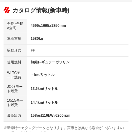
オーディオ：CDまたはCDチェンジャー
：装備あり
：装備なし
：装備あり
リフトアップ
パワーステアリング
カタログ情報(新車時)
ビジュアル：-／DVD再生
：装備なし
：装備あり
：装備あり
ダウンヒルアシストコントロール
アルミホイール：アルミホイール
：装備なし
：装備あり
全長×全幅
4595x1695x1850mm
×全高
パワーウィンドウ
盗難防止システム
革シート
ハーフレザーシート
：装備あり
：装備あり
：装備なし
：装備なし
車両重量
1580kg
アイドリングストップ
ドライブレコーダー
キーレス
LEDヘッドランプ
：装備なし
：装備あり
：装備あり
：装備なし
USB入力端子
Bluetooth接続
駆動形式
FF
HID(キセノンライト)
ポータブルナビ
：装備なし
：装備なし
：装備あり
：装備なし
100V電源
クリーンディーゼル
バックカメラ
ETC
使用燃料
無鉛レギュラーガソリン
：装備なし
：装備なし
：装備あり
：装備あり
センターデフロック
エアロ
スマートキー
：装備なし
WLTCモ
：装備なし
：装備あり
－km/リットル
ード燃費
レンタカーアップ
展示・試乗車
ローダウン
ランフラットタイヤ
：装備なし
：装備なし
：装備なし
：装備なし
JC08モー
13.6km/リットル
ド燃費
電動格納ミラー
パワーシート
3列シート
：装備なし
：装備なし
：装備あり
10/15モー
装備略号／用語解説
14.4km/リットル
ベンチシート
フルフラットシート
ド燃費
：装備なし
：装備なし
チップアップシート
オットマン
：装備なし
：装備なし
最高出力
158ps(116kW)/6200rpm
電動格納サードシート
シートヒーター
：装備なし
：装備なし
※新車時のカタログデータとなります。実際とは異なる場合がございますの