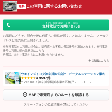
この車両に関するお問い合わせ
無料
まずは在庫確認・見積り依頼
無料電話でお問い合わせ
お気軽にどうぞ。問合せ後に何度もご連絡が届くことはありません。 メールア
ドレスは販売店に公開されません。
※無料電話をご利用の場合は、販売店へお客様の電話番号が通知されます。無料電話
番号ご利用の際の注意点は
こちら
IP電話、ひかり電話からはご利用いただけません。
詳細はこちら
ウエインズトヨタ神奈川株式会社 ビークルステーション瀬谷
4.9
597件
【STEP1】
認証画面でグーネットを友だち追加してから「許可する」ボタンを押
〒246-0037 神奈川県横浜市瀬谷区橋戸２－３１－２
します
MAPで販売店までのルートを確認する
【STEP2】
トーク画面で
ボタンをタップして問い合わせを
完了してください。
スマートフォンの位置情報をONにしてください
こちら