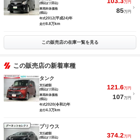
103.3
万円
(税込)(リ済込)
車両本体価格
85
万円
(税込)
2012(平成24)年
年式
8.8万km
走行
この販売店の在庫一覧を見る
この販売店の新着車種
タンク
支払総額
121.6
万円
(税込)(リ済込)
車両本体価格
107
万円
(税込)
2020(令和2)年
年式
4.3万km
走行
プリウス
グーネットセレクト
支払総額
374.2
万円
(税込)(リ済込)