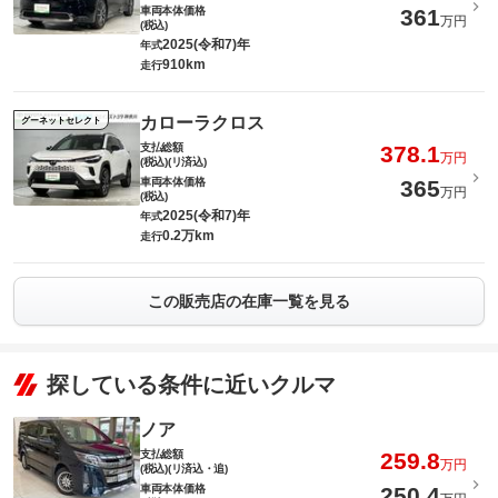
車両本体価格
361
万円
(税込)
2025(令和7)年
年式
910km
走行
カローラクロス
グーネットセレクト
支払総額
378.1
万円
(税込)(リ済込)
車両本体価格
365
万円
(税込)
2025(令和7)年
年式
0.2万km
走行
この販売店の在庫一覧を見る
探している条件に近いクルマ
ノア
支払総額
259.8
万円
(税込)(リ済込・追)
車両本体価格
250.4