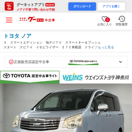
グーネットアプリ
RENEW
ダウンロード
アプリを開く
メアド不要で問い合わせ可能
0
お気に入り
閲覧履歴
トヨタ ノア
Ｘ スマートエディション 地デジＴＶ スマートキー＆プッシュ
スタート ナビＴＶ イモビライザー ＥＴＣ車載器 ドライブレ
もっと見る
コーダー パワーウィンドウ キーレス オートエアコン ＨＤＤ
ナビ エアバッグ ＤＶＤ再生 アルミホイール（神奈川県）
正規販売店認定中古車