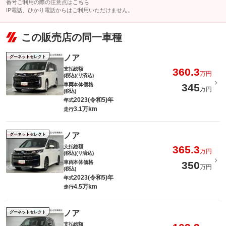
番号ご利用の際の注意点は
こちら
IP電話、ひかり電話からはご利用いただけません。
この販売店の同一車種
ノア
グーネットセレクト
支払総額
360.3
万円
(税込)(リ済込)
車両本体価格
345
万円
(税込)
2023(令和5)年
年式
3.1万km
走行
ノア
グーネットセレクト
支払総額
365.3
万円
(税込)(リ済込)
車両本体価格
350
万円
(税込)
2023(令和5)年
年式
4.5万km
走行
ノア
グーネットセレクト
支払総額