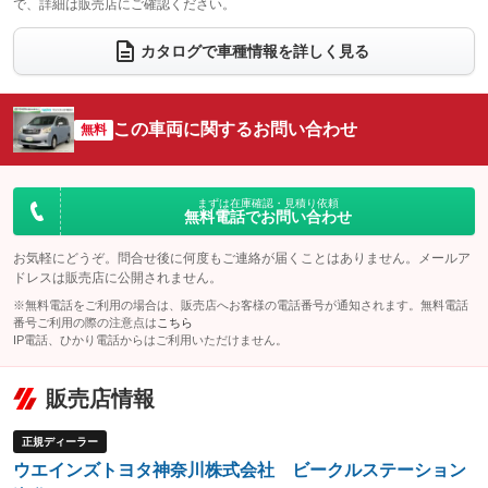
で、詳細は販売店にご確認ください。
ウォークスルー
後席モニター
：装備あり
：装備あり
電動リアゲート
フロントカメラ
カタログで車種情報を詳しく見る
：装備なし
：装備なし
シートエアコン
全周囲カメラ
：装備なし
：装備なし
サイドカメラ
ルーフレール
この車両に関するお問い合わせ
：装備なし
無料
：装備なし
エアサスペンション
ヘッドライトウォッシャー
：装備なし
：装備なし
装備略号／用語解説
まずは在庫確認・見積り依頼
無料電話でお問い合わせ
お気軽にどうぞ。問合せ後に何度もご連絡が届くことはありません。メールア
ドレスは販売店に公開されません。
※無料電話をご利用の場合は、販売店へお客様の電話番号が通知されます。無料電話
番号ご利用の際の注意点は
こちら
IP電話、ひかり電話からはご利用いただけません。
販売店情報
正規ディーラー
ウエインズトヨタ神奈川株式会社 ビークルステーション