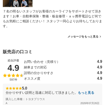
７名の明るいスタッフがお客様のカーライフをサポートさせて頂き
ます！お車・自動車保険・整備・板金修理・ａｕ携帯電話など何で
もお気軽にご相談ください！ スタッフ一同心よりお待ちしておりま
す。
メッセージをもっと見る
販売店の口コミ
総合評価
4.9
お問い合わせ（見積り）
（5点満点中）
4.9
4.9
納車までの対応
4.9
説明の分かりやすさ
4.9
オススメ度
597件
5.0
分かりやすい説明と迅速に対応して頂きました。
もっと見る
購入した車種：トヨタプリウス
A
2026年07月26日