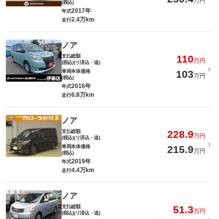
万円
(税込)
2017年
年式
2.4万km
走行
ノア
支払総額
110
万円
(税込)(リ済込・追)
車両本体価格
103
万円
(税込)
2016年
年式
6.8万km
走行
ノア
支払総額
228.9
万円
(税込)(リ済込・追)
車両本体価格
215.9
万円
(税込)
2019年
年式
4.4万km
走行
ノア
支払総額
51.3
万円
(税込)(リ済込・追)