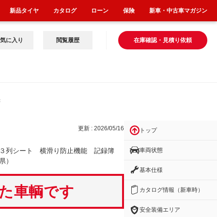
新品タイヤ
カタログ
ローン
保険
新車・中古車マガジン
気に入り
閲覧履歴
在庫確認・見積り依頼
録
更新 : 2026/05/16
トップ
車両状態
 ３列シート 横滑り防止機能 記録簿
県）
基本仕様
いた車輌です
カタログ情報（新車時）
安全装備エリア