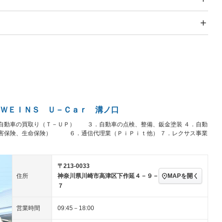
スライドドア：両面電動
サンルーフ
－
Wエアコン
リフトアップ
－
－
TV：フルセグ
パワーステアリング
パワーウィンドウ
／ミュージック
ビジュアル：-／DVD再
アルミホイール：アルミ
生
ホイール
ングストップ
ドライブレコーダー
USB入力端子
－
－
ハーフレザーシート
キーレス
－
クリーンディーゼル
センターデフロック
－
－
セノンライト)
ポータブルナビ
バックカメラ
－
ＷＥＩＮＳ Ｕ－Ｃａｒ 溝ノ口
乗車
電動格納ミラー
－
動車の買取り（Ｔ－ＵＰ） ３．自動車の点検、整備、鈑金塗装 ４．自動
スマートキー
ローダウン
－
保険、生命保険） ６．通信代理業（ＰｉＰｉｔ他） ７．レクサス事業
装備略号／用語解説
ート
3列シート
ベンチシート
－
ップシート
オットマン
電動格納サードシート
－
－
〒213-0033
MAPを開く
住所
神奈川県川崎市高津区下作延４－９－
スルー
後席モニター
電動リアゲート
－
７
アコン
全周囲カメラ
サイドカメラ
－
－
営業時間
09:45－18:00
ペンション