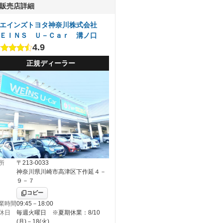
販売店詳細
エインズトヨタ神奈川株式会社
ＥＩＮＳ Ｕ－Ｃａｒ 溝ノ口
4.9
正規ディーラー
所
〒213-0033
神奈川県川崎市高津区下作延４－
９－７
コピー
業時間
09:45－18:00
休日
毎週火曜日 ※夏期休業：8/10
(月)－18(火)