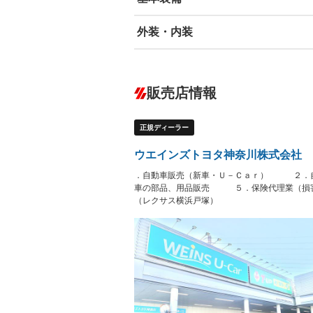
外装・内装
エアバッグ：運転席/助手席/サイド
ABS
エアコン
カーナビ：メモリーナビ他
ダウンヒルアシストコントロール
－
販売店情報
オーディオ：CDまたはCDチェンジャー
プレイヤー接続可
盗難防止システム
アイドリ
－
ヘッドライトウォッシャ
革シート
－
－
正規ディーラー
ー
Bluetooth接続
100V電源
－
LEDヘッドランプ
HID(キ
－
ウエインズトヨタ神奈川株式会社 
レンタカーアップ
展示・試
－
－
．自動車販売（新車・Ｕ－Ｃａｒ） ２．自
ETC
エアロ
－
車の部品、用品販売 ５．保険代理業（損害
（レクサス横浜戸塚）
ランフラットタイヤ
パワーシ
－
－
フルフラットシート
チップア
－
－
シートヒーター
ウォーク
－
－
フロントカメラ
シートエ
－
－
ルーフレール
エアサス
－
－