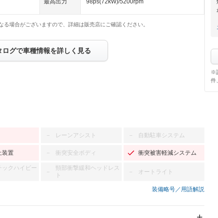
最高出力
98ps(72kW)/5200rpm
なる場合がございますので、詳細は販売店にご確認ください。
タログで車種情報を詳しく見る
※
件
レーンアシスト
自動駐車システム
－
－
止装置
衝突安全ボディ
衝突被害軽減システム
－
チックハイビー
頸部衝撃緩和ヘッドレス
オートライト
－
－
ト
装備略号／用語解説