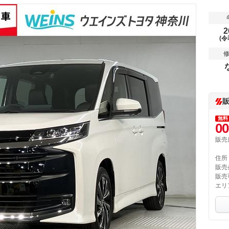
2
(令
無料
00
販売
住所
販売
販売
エリ