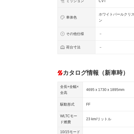
ミッション
CVT
ホワイトパールクリ
車体色
ン
その他仕様
－
荷台寸法
－
カタログ情報（新車時）
全長×全幅×
4695 x 1730 x 1895mm
全高
駆動形式
FF
WLTCモー
23 km/リットル
ド燃費
10/15モード