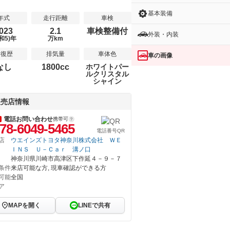
基本装備
年式
走行距離
車検
023
2.1
車検整備付
外装・内装
和5)年
万km
修復歴
排気量
車体色
車の画像
なし
1800cc
ホワイトパー
ルクリスタル
シャイン
販売店情報
電話お問い合わせ
携帯可
78-6049-5465
電話番号QR
店
ウエインズトヨタ神奈川株式会社 ＷＥ
ＩＮＳ Ｕ－Ｃａｒ 溝ノ口
神奈川県川崎市高津区下作延４－９－７
条件
来店可能な方, 現車確認ができる方
可能
全国
ア
MAPを開く
LINEで共有