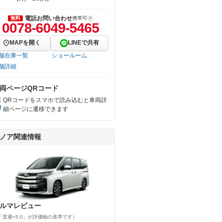
電話お問い合わせ
無料
携帯可
0078-6049-5465
MAPを開く
LINEで共有
舗在庫一覧
ショールーム
舗詳細
両ページQRコード
QRコードをスマホで読み込むと車両詳
細ページに遷移できます
ノア関連情報
ルマレビュー
「普通=3.0」が評価軸の基準です）