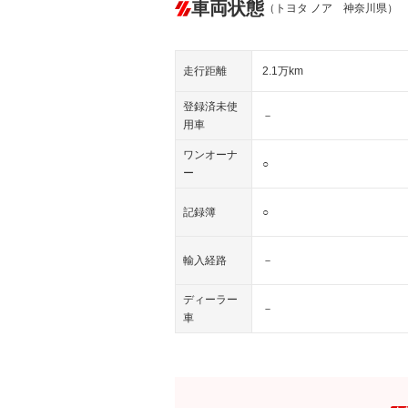
車両状態
（トヨタ ノア 神奈川県）
走行距離
2.1万km
登録済未使
－
用車
ワンオーナ
○
ー
記録簿
○
輸入経路
－
ディーラー
－
車