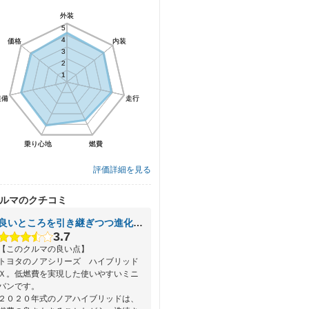
外装
外装
5
5
4
4
価格
価格
内装
内装
3
3
2
2
1
1
装備
装備
走行
走行
乗り心地
乗り心地
燃費
燃費
評価詳細を見る
ルマのクチコミ
良いところを引き継ぎつつ進化しているトヨタのノア
3.7
【このクルマの良い点】
トヨタのノアシリーズ ハイブリッド
Ｘ。低燃費を実現した使いやすいミニ
バンです。
２０２０年式のノアハイブリッドは、