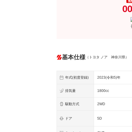
無
00
基本仕様
（トヨタ ノア 神奈川県）
年式(初度登録)
2023(令和5)年
排気量
1800cc
駆動方式
2WD
ドア
5D