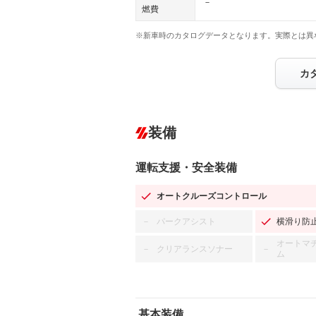
－
燃費
※新車時のカタログデータとなります。実際とは異
カ
装備
運転支援・安全装備
オートクルーズコントロール
パークアシスト
横滑り防
－
オートマ
クリアランスソナー
－
－
ム
基本装備