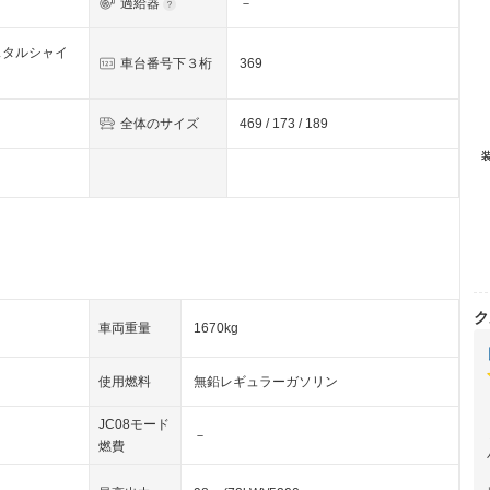
過給器
－
スタルシャイ
車台番号下３桁
369
全体のサイズ
469 / 173 / 189
ク
車両重量
1670kg
使用燃料
無鉛レギュラーガソリン
JC08モード
－
燃費