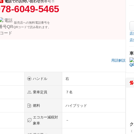
電話でのお問い合わせ
携帯可
料
78-6049-5465
販売店への無料電話番号を
QRコードで読み取れます。
店
店
車
用語解説
ハンドル
右
乗車定員
７名
燃料
ハイブリッド
エコカー減税対
－
象車
ク
（