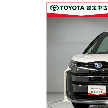
マガジン
車カタログ
自動車ローン
保険
レビュー
価格相場
教習所
用語集