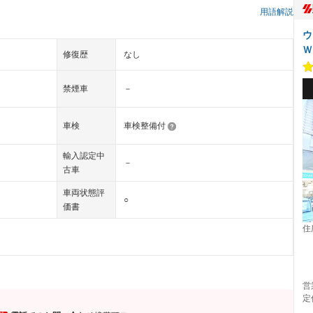
用語解説
ウ
Ｗ
修復歴
なし
禁煙車
－
車検
車検整備付
輸入認定中
－
古車
車両状態評
○
価書
住
営
定