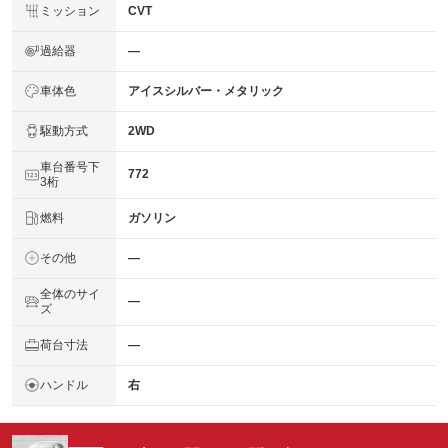
ミッション
CVT
過給器
―
車体色
アイスシルバー・メタリック
駆動方式
2WD
車台番号下
772
3桁
燃料
ガソリン
その他
―
全体のサイ
―
ズ
荷台寸法
―
ハンドル
右