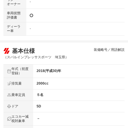
-
オーナー
車両状態
評価書
ディーラ
-
ー車
基本仕様
装備略号／用語解説
（スバルインプレッサスポーツ 埼玉県）
年式（初度
2018(平成30)年
登録）
排気量
2000cc
乗車定員
５名
ドア
5D
エコカー減
－
税対象車