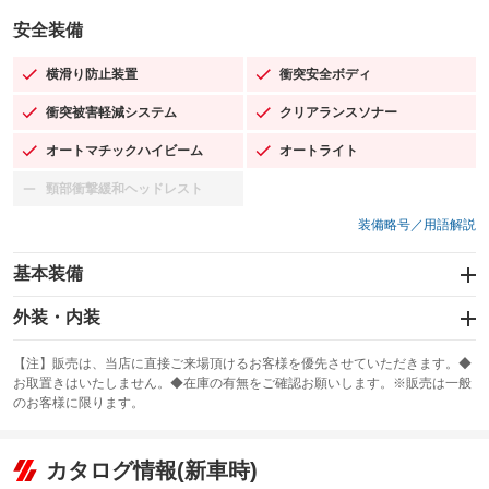
安全装備
横滑り防止装置
衝突安全ボディ
：装備あり
：装備あり
衝突被害軽減システム
クリアランスソナー
：装備あり
：装備あり
オートマチックハイビーム
オートライト
：装備あり
：装備あり
頸部衝撃緩和ヘッドレスト
：装備なし
装備略号／用語解説
基本装備
エアバッグ：運転席/助手席/サイド
外装・内装
：装備あり
スライドドア
カーナビ：SDナビ
：装備なし
：装備あり
【注】販売は、当店に直接ご来場頂けるお客様を優先させていただきます。◆
お取置きはいたしません。◆在庫の有無をご確認お願いします。※販売は一般
サンルーフ
ABS
TV：フルセグ
：装備なし
：装備あり
：装備あり
のお客様に限ります。
エアコン
Wエアコン
オーディオ：CDまたはCDチェンジャー／ミュージックサーバー
：装備あり
：装備なし
：装備あり
リフトアップ
パワーステアリング
カタログ情報(新車時)
ビジュアル：-／DVD再生
：装備なし
：装備あり
：装備あり