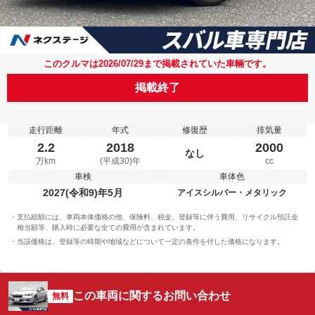
このクルマは2026/07/29まで掲載されていた車輛です。
掲載終了
走行距離
年式
修復歴
排気量
2.2
2018
2000
なし
万km
(平成30)年
cc
車検
車体色
2027(令和9)年5月
アイスシルバー・メタリック
支払総額には、車両本体価格の他、保険料、税金、登録等に伴う費用、リサイクル預託金
相当額等、購入時に必要な全ての費用が含まれています。
当該価格は、登録等の時期や地域などについて一定の条件を付した価格になります。
この車両に関するお問い合わせ
無料