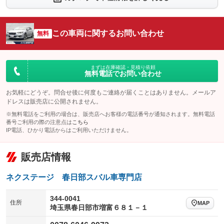
シートエアコン
全周囲カメラ
：装備なし
：装備なし
サイドカメラ
ルーフレール
この車両に関するお問い合わせ
：装備なし
無料
：装備なし
エアサスペンション
ヘッドライトウォッシャー
：装備なし
：装備あり
装備略号／用語解説
まずは在庫確認・見積り依頼
無料電話でお問い合わせ
お気軽にどうぞ。問合せ後に何度もご連絡が届くことはありません。メールア
ドレスは販売店に公開されません。
※無料電話をご利用の場合は、販売店へお客様の電話番号が通知されます。無料電話
番号ご利用の際の注意点は
こちら
IP電話、ひかり電話からはご利用いただけません。
販売店情報
ネクステージ 春日部スバル車専門店
344-0041
住所
MAP
埼玉県春日部市増富６８１－１