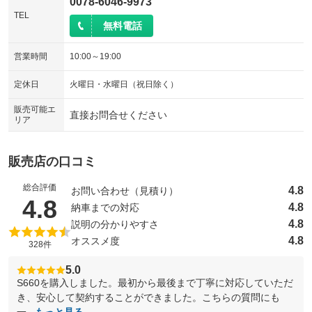
0078-6046-9973
TEL
無料電話
営業時間
10:00～19:00
定休日
火曜日・水曜日（祝日除く）
販売可能エ
直接お問合せください
リア
販売店の口コミ
総合評価
4.8
お問い合わせ（見積り）
（5点満点中）
4.8
4.8
納車までの対応
4.8
説明の分かりやすさ
4.8
オススメ度
328件
5.0
S660を購入しました。最初から最後まで丁寧に対応していただ
き、安心して契約することができました。こちらの質問にも