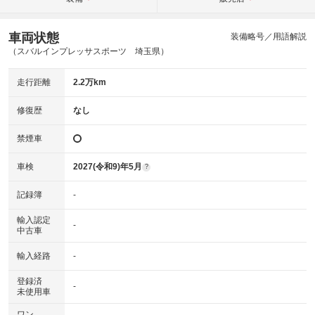
車両状態
装備略号／用語解説
（スバルインプレッサスポーツ 埼玉県）
走行距離
2.2万km
修復歴
なし
禁煙車
車検
2027(令和9)年5月
?
記録簿
-
輸入認定
-
中古車
輸入経路
-
登録済
-
未使用車
ワン