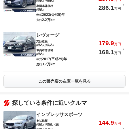
(税込)(リ済込)
車両本体価格
286.1
万円
(税込)
2023(令和5)年
年式
2.2万km
走行
レヴォーグ
支払総額
179.9
万円
(税込)(リ済込)
車両本体価格
168.1
万円
(税込)
2017(平成29)年
年式
3.7万km
走行
この販売店の在庫一覧を見る
探している条件に近いクルマ
インプレッサスポーツ
支払総額
144.9
万円
(税込)(リ済込・追)