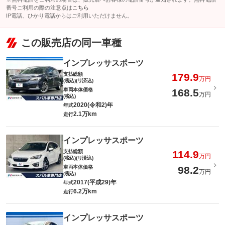
番号ご利用の際の注意点は
こちら
IP電話、ひかり電話からはご利用いただけません。
この販売店の同一車種
インプレッサスポーツ
支払総額
179.9
万円
(税込)(リ済込)
車両本体価格
168.5
万円
(税込)
2020(令和2)年
年式
2.1万km
走行
インプレッサスポーツ
支払総額
114.9
万円
(税込)(リ済込)
車両本体価格
98.2
万円
(税込)
2017(平成29)年
年式
6.2万km
走行
インプレッサスポーツ