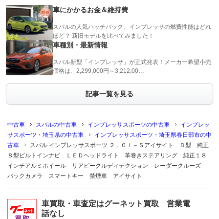
車にかかるお金＆維持費
スバルの人気ハッチバック、インプレッサの燃費性能はどれ
ほど？ 新旧モデルを比べてみました！
車種別・最新情報
スバル新型「インプレッサ」が正式発表！メーカー希望小売
価格は、2,299,000円～3,212,00…
記事一覧を見る
中古車
スバルの中古車
インプレッサスポーツの中古車
インプレッ
サスポーツ・埼玉県の中古車
インプレッサスポーツ・埼玉県春日部市の中
古車
スバル インプレッサスポーツ ２．０ｉ－Ｓアイサイト Ｂ型 純正
８型ビルトインナビ ＬＥＤヘッドライト 革巻きステアリング 純正１８
インチアルミホイール リアビークルディテクション レーダークルーズ
バックカメラ スマートキー 禁煙車 アイサイト
車買取・車査定はグーネット買取 営業電
話なし