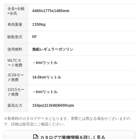
ダウンヒルアシストコントロール
アルミホイール：18インチ
：装備なし
：装備あり
全長×全幅
4460x1775x1480mm
×全高
パワーウィンドウ
盗難防止システム
革シート
ハーフレザーシート
：装備あり
：装備あり
：装備なし
：装備なし
車両重量
1350kg
アイドリングストップ
ドライブレコーダー
キーレス
LEDヘッドランプ
：装備あり
：装備あり
：装備あり
：装備あり
USB入力端子
Bluetooth接続
駆動形式
FF
HID(キセノンライト)
ポータブルナビ
：装備あり
：装備あり
：装備なし
：装備なし
100V電源
クリーンディーゼル
バックカメラ
ETC
使用燃料
無鉛レギュラーガソリン
：装備なし
：装備なし
：装備あり
：装備あり
センターデフロック
エアロ
スマートキー
：装備なし
WLTCモ
：装備なし
：装備あり
－km/リットル
ード燃費
レンタカーアップ
展示・試乗車
ローダウン
ランフラットタイヤ
：装備なし
：装備なし
：装備なし
：装備なし
JC08モー
16.0km/リットル
ド燃費
電動格納ミラー
パワーシート
3列シート
：装備あり
：装備あり
：装備なし
10/15モー
装備略号／用語解説
－km/リットル
ベンチシート
フルフラットシート
ド燃費
：装備なし
：装備なし
チップアップシート
オットマン
：装備なし
：装備なし
最高出力
154ps(113kW)/6000rpm
電動格納サードシート
シートヒーター
：装備なし
：装備なし
※新車時のカタログデータとなります。実際とは異なる場合がございますの
で、詳細は販売店にご確認ください。
ウォークスルー
後席モニター
：装備なし
：装備なし
電動リアゲート
フロントカメラ
カタログで車種情報を詳しく見る
：装備なし
：装備なし