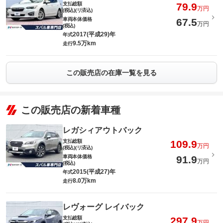
支払総額
79.9
万円
(税込)(リ済込)
車両本体価格
67.5
万円
(税込)
2017(平成29)年
年式
9.5万km
走行
この販売店の在庫一覧を見る
この販売店の新着車種
レガシィアウトバック
支払総額
109.9
万円
(税込)(リ済込)
車両本体価格
91.9
万円
(税込)
2015(平成27)年
年式
8.0万km
走行
レヴォーグ レイバック
支払総額
297.9
万円