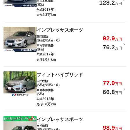
車両本体価格
128.2
万円
(税込)
2017年
年式
4.3万km
走行
インプレッサスポーツ
支払総額
92.9
万円
(税込)(リ済込・追)
車両本体価格
76.2
万円
(税込)
2017年
年式
9.0万km
走行
フィットハイブリッド
支払総額
77.9
万円
(税込)(リ済込・追)
車両本体価格
66.8
万円
(税込)
2013年
年式
6.8万km
走行
インプレッサスポーツ
支払総額
98.9
万円
(税込)(リ済込・追)