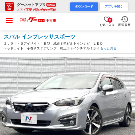
グーネットアプリ
RENEW
ダウンロード
アプリを開く
メアド不要で問い合わせ可能
0
お気に入り
閲覧履歴
スバル インプレッサスポーツ
２．０ｉ－Ｓアイサイト Ｂ型 純正８型ビルトインナビ ＬＥＤ
ヘッドライト 革巻きステアリング 純正１８インチアルミホイー
もっと見る
ル リアビークルディテクション レーダークルーズ バックカメ
ラ スマートキー 禁煙車 アイサイト（埼玉県）