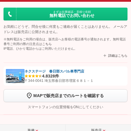
まずは在庫確認・見積り依頼
無料電話でお問い合わせ
お気軽にどうぞ。問合せ後に何度もご連絡が届くことはありません。 メールア
ドレスは販売店に公開されません。
※無料電話をご利用の場合は、販売店へお客様の電話番号が通知されます。無料電話
番号ご利用の際の注意点は
こちら
IP電話、ひかり電話からはご利用いただけません。
詳細はこちら
ネクステージ 春日部スバル車専門店
4.8
328件
【STEP1】
認証画面でグーネットを友だち追加してから「許可する」ボタンを押
〒344-0041 埼玉県春日部市増富６８１－１
します
MAPで販売店までのルートを確認する
【STEP2】
トーク画面で
ボタンをタップして問い合わせを
完了してください。
スマートフォンの位置情報をONにしてください
こちら
装備
販売店