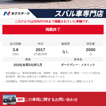
このクルマは2026/07/26まで掲載されていた車輛です。
掲載終了
走行距離
年式
修復歴
排気量
3.6
2017
2000
なし
万km
(平成29)年
cc
車検
車体色
2028(令和10)年1月
ダークグレー・メタリック
支払総額には、車両本体価格の他、保険料、税金、登録等に伴う費用、リサイクル預託金
相当額等、購入時に必要な全ての費用が含まれています。
当該価格は、登録等の時期や地域などについて一定の条件を付した価格になります。
この車両に関するお問い合わせ
無料