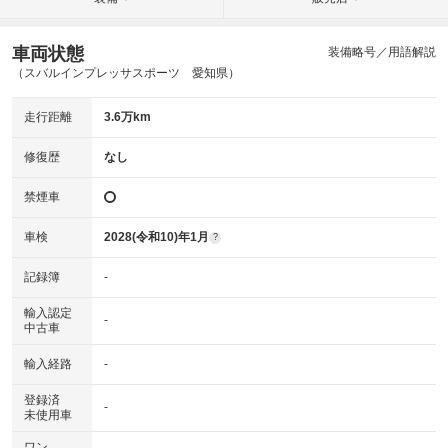
車両状態
装備略号／用語解説
（スバルインプレッサスポーツ 愛知県）
走行距離
3.6万km
修復歴
なし
禁煙車
車検
2028(令和10)年1月
?
記録簿
-
輸入認定
-
中古車
輸入経路
-
登録済
-
未使用車
ワン