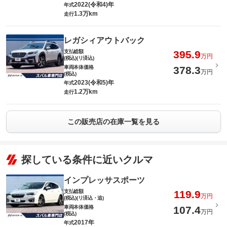
2022(令和4)年
年式
1.3万km
走行
レガシィアウトバック
支払総額
395.9
万円
(税込)(リ済込)
車両本体価格
378.3
万円
(税込)
2023(令和5)年
年式
1.2万km
走行
この販売店の在庫一覧を見る
探している条件に近いクルマ
インプレッサスポーツ
支払総額
119.9
万円
(税込)(リ済込・追)
車両本体価格
107.4
万円
(税込)
2017年
年式