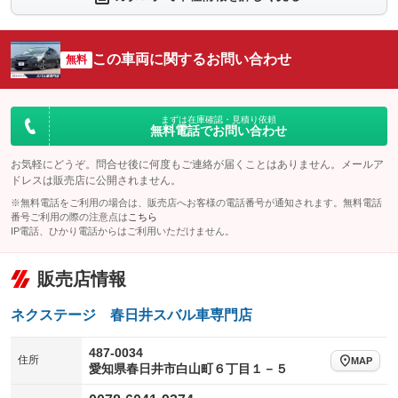
：装備なし
：装備なし
シートエアコン
全周囲カメラ
：装備なし
：装備なし
この車両に関するお問い合わせ
サイドカメラ
無料
ルーフレール
：装備なし
：装備なし
エアサスペンション
ヘッドライトウォッシャー
：装備なし
：装備あり
装備略号／用語解説
まずは在庫確認・見積り依頼
無料電話でお問い合わせ
お気軽にどうぞ。問合せ後に何度もご連絡が届くことはありません。メールア
ドレスは販売店に公開されません。
※無料電話をご利用の場合は、販売店へお客様の電話番号が通知されます。無料電話
番号ご利用の際の注意点は
こちら
IP電話、ひかり電話からはご利用いただけません。
販売店情報
ネクステージ 春日井スバル車専門店
487-0034
住所
MAP
愛知県春日井市白山町６丁目１－５