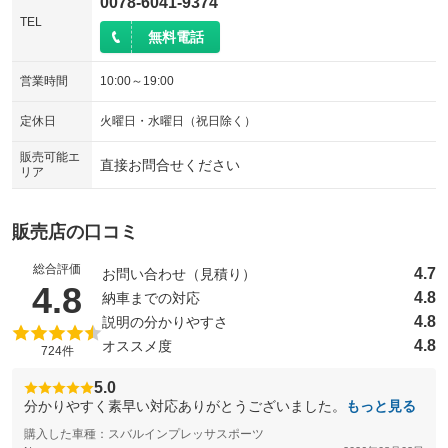
0078-6041-9374
TEL
無料電話
営業時間
10:00～19:00
定休日
火曜日・水曜日（祝日除く）
販売可能エ
直接お問合せください
リア
販売店の口コミ
総合評価
4.7
お問い合わせ（見積り）
（5点満点中）
4.8
4.8
納車までの対応
4.8
説明の分かりやすさ
4.8
オススメ度
724件
5.0
分かりやすく素早い対応ありがとうございました。
もっと見る
購入した車種：スバルインプレッサスポーツ