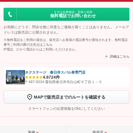
まずは在庫確認・見積り依頼
無料電話でお問い合わせ
お気軽にどうぞ。問合せ後に何度もご連絡が届くことはありません。 メールア
ドレスは販売店に公開されません。
※無料電話をご利用の場合は、販売店へお客様の電話番号が通知されます。無料電話
番号ご利用の際の注意点は
こちら
IP電話、ひかり電話からはご利用いただけません。
詳細はこちら
ネクステージ 春日井スバル車専門店
4.8
724件
【STEP1】
認証画面でグーネットを友だち追加してから「許可する」ボタンを押
〒487-0034 愛知県春日井市白山町６丁目１－５
します
MAPで販売店までのルートを確認する
【STEP2】
トーク画面で
ボタンをタップして問い合わせを
完了してください。
スマートフォンの位置情報をONにしてください
こちら
装備
販売店