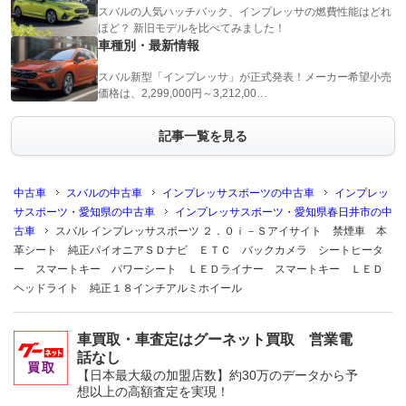
スバルの人気ハッチバック、インプレッサの燃費性能はどれ
ほど？ 新旧モデルを比べてみました！
車種別・最新情報
スバル新型「インプレッサ」が正式発表！メーカー希望小売
価格は、2,299,000円～3,212,00…
記事一覧を見る
中古車
スバルの中古車
インプレッサスポーツの中古車
インプレッ
サスポーツ・愛知県の中古車
インプレッサスポーツ・愛知県春日井市の中
古車
スバル インプレッサスポーツ ２．０ｉ－Ｓアイサイト 禁煙車 本
革シート 純正パイオニアＳＤナビ ＥＴＣ バックカメラ シートヒータ
ー スマートキー パワーシート ＬＥＤライナー スマートキー ＬＥＤ
ヘッドライト 純正１８インチアルミホイール
車買取・車査定はグーネット買取 営業電
話なし
【日本最大級の加盟店数】約30万のデータから予
想以上の高額査定を実現！