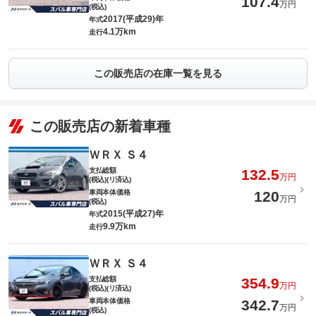
107.4
万円
(税込)
2017(平成29)年
年式
4.1万km
走行
この販売店の在庫一覧を見る
この販売店の新着車種
ＷＲＸ Ｓ４
支払総額
132.5
万円
(税込)(リ済込)
車両本体価格
120
万円
(税込)
2015(平成27)年
年式
9.9万km
走行
ＷＲＸ Ｓ４
支払総額
354.9
万円
(税込)(リ済込)
車両本体価格
342.7
万円
(税込)