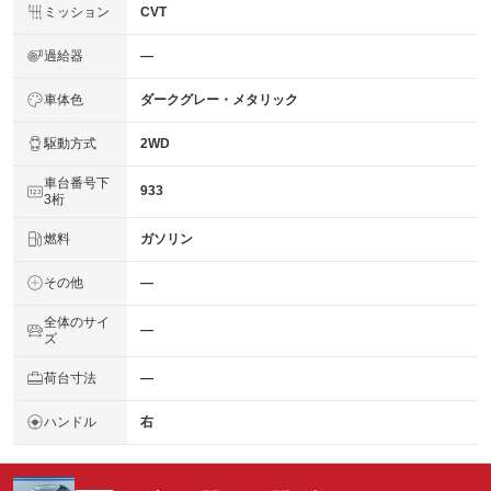
ミッション
CVT
過給器
―
車体色
ダークグレー・メタリック
駆動方式
2WD
車台番号下
933
3桁
燃料
ガソリン
その他
―
全体のサイ
―
ズ
荷台寸法
―
ハンドル
右