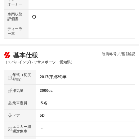
-
オーナー
車両状態
評価書
ディーラ
-
ー車
基本仕様
装備略号／用語解説
（スバルインプレッサスポーツ 愛知県）
年式（初度
2017(平成29)年
登録）
排気量
2000cc
乗車定員
５名
ドア
5D
エコカー減
－
税対象車