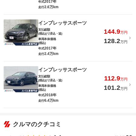
2017年
年式
2.6万km
走行
インプレッサスポーツ
支払総額
144.9
万円
(税込)(リ済込・追)
車両本体価格
128.2
万円
(税込)
2017年
年式
2.4万km
走行
インプレッサスポーツ
支払総額
112.9
万円
(税込)(リ済込・追)
車両本体価格
101.2
万円
(税込)
2018年
年式
6.4万km
走行
クルマのクチコミ