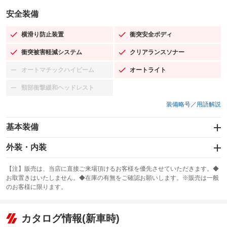
安全装備
横滑り防止装置
衝突安全ボディ
：装備あり
：装備あり
衝突被害軽減システム
クリアランスソナー
：装備あり
：装備あり
オートマチックハイビーム
オートライト
：装備なし
：装備あり
頸部衝撃緩和ヘッドレスト
：装備なし
装備略号／用語解説
基本装備
エアバッグ：運転席/助手席/サイド
外装・内装
：装備あり
スライドドア
カーナビ：SDナビ
：装備なし
：装備あり
【注】販売は、当店に直接ご来場頂けるお客様を優先させていただきます。◆
お取置きはいたしません。◆在庫の有無をご確認お願いします。※販売は一般
サンルーフ
ABS
TV
：装備なし
：装備あり
：装備なし
のお客様に限ります。
エアコン
Wエアコン
オーディオ：CDまたはCDチェンジャー／ミュージックプレイヤー接続
：装備あり
：装備なし
：装備あり
可／ミュージックサーバー
リフトアップ
パワーステアリング
カタログ情報(新車時)
：装備なし
：装備あり
ビジュアル：-／DVD再生
：装備あり