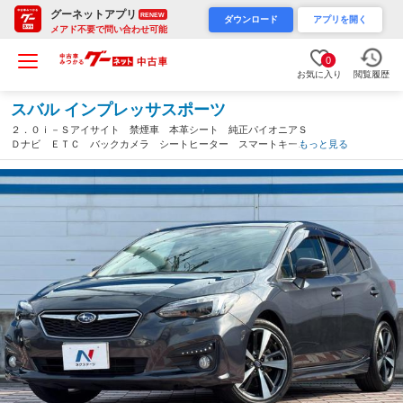
グーネットアプリ
RENEW
ダウンロード
アプリを開く
メアド不要で問い合わせ可能
0
お気に入り
閲覧履歴
スバル インプレッサスポーツ
２．０ｉ－Ｓアイサイト 禁煙車 本革シート 純正パイオニアＳ
Ｄナビ ＥＴＣ バックカメラ シートヒーター スマートキー
もっと見る
パワーシート ＬＥＤライナー スマートキー ＬＥＤヘッドライ
ト 純正１８インチアルミホイール（愛知県）