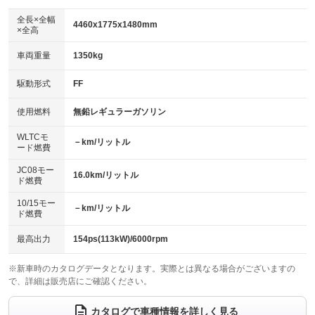
ダウンヒルアシストコントロール
：装備なし
アルミホイール：18インチ
全長×全幅
：装備あり
4460x1775x1480mm
×全高
パワーウィンドウ
盗難防止システム
：装備あり
：装備あり
革シート
ハーフレザーシート
：装備あり
：装備なし
車両重量
1350kg
アイドリングストップ
ドライブレコーダー
：装備あり
：装備なし
キーレス
LEDヘッドランプ
：装備あり
：装備あり
USB入力端子
Bluetooth接続
駆動形式
FF
：装備あり
：装備あり
HID(キセノンライト)
ポータブルナビ
：装備なし
：装備なし
100V電源
クリーンディーゼル
使用燃料
無鉛レギュラーガソリン
：装備なし
：装備なし
バックカメラ
ETC
：装備あり
：装備あり
センターデフロック
：装備なし
WLTCモ
エアロ
スマートキー
－km/リットル
：装備なし
：装備あり
ード燃費
レンタカーアップ
展示・試乗車
：装備なし
：装備なし
ローダウン
ランフラットタイヤ
：装備なし
：装備なし
JC08モー
16.0km/リットル
ド燃費
電動格納ミラー
：装備あり
パワーシート
3列シート
：装備あり
：装備なし
10/15モー
装備略号／用語解説
－km/リットル
ド燃費
ベンチシート
フルフラットシート
：装備なし
：装備なし
チップアップシート
オットマン
最高出力
154ps(113kW)/6000rpm
：装備なし
：装備なし
電動格納サードシート
シートヒーター
：装備なし
：装備あり
※新車時のカタログデータとなります。実際とは異なる場合がございますの
で、詳細は販売店にご確認ください。
ウォークスルー
後席モニター
：装備なし
：装備なし
カタログで車種情報を詳しく見る
電動リアゲート
フロントカメラ