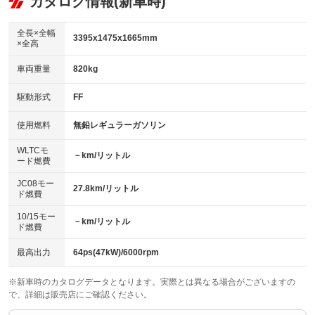
カタログ情報(新車時)
ビジュアル：-／DVD再生
：装備なし
：装備あり
：装備あり
ダウンヒルアシストコントロール
アルミホイール：15インチ
：装備なし
：装備あり
全長×全幅
3395x1475x1665mm
×全高
パワーウィンドウ
盗難防止システム
革シート
ハーフレザーシート
：装備あり
：装備あり
：装備なし
：装備あり
車両重量
820kg
アイドリングストップ
ドライブレコーダー
キーレス
LEDヘッドランプ
：装備あり
：装備あり
：装備あり
：装備なし
USB入力端子
Bluetooth接続
駆動形式
FF
HID(キセノンライト)
ポータブルナビ
：装備あり
：装備あり
：装備あり
：装備なし
100V電源
クリーンディーゼル
バックカメラ
ETC
使用燃料
無鉛レギュラーガソリン
：装備なし
：装備なし
：装備あり
：装備あり
センターデフロック
エアロ
スマートキー
：装備なし
WLTCモ
：装備なし
：装備あり
－km/リットル
ード燃費
レンタカーアップ
展示・試乗車
ローダウン
ランフラットタイヤ
：装備なし
：装備なし
：装備なし
：装備なし
JC08モー
27.8km/リットル
ド燃費
電動格納ミラー
パワーシート
3列シート
：装備あり
：装備なし
：装備なし
10/15モー
装備略号／用語解説
－km/リットル
ベンチシート
フルフラットシート
ド燃費
：装備なし
：装備なし
チップアップシート
オットマン
：装備なし
：装備なし
最高出力
64ps(47kW)/6000rpm
電動格納サードシート
シートヒーター
：装備なし
：装備あり
※新車時のカタログデータとなります。実際とは異なる場合がございますの
で、詳細は販売店にご確認ください。
ウォークスルー
後席モニター
：装備なし
：装備なし