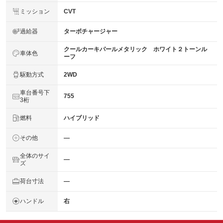
ミッション
CVT
過給器
ターボチャージャー
クールカーキパールメタリック ホワイト２トーンル
車体色
ーフ
駆動方式
2WD
車台番号下
755
3桁
燃料
ハイブリッド
その他
―
全体のサイ
―
ズ
荷台寸法
―
ハンドル
右