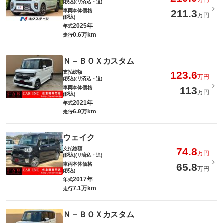
万円
(税込)(リ済込・追)
車両本体価格
211.3
万円
(税込)
2025年
年式
0.6万km
走行
Ｎ－ＢＯＸカスタム
支払総額
123.6
万円
(税込)(リ済込・追)
車両本体価格
113
万円
(税込)
2021年
年式
6.9万km
走行
ウェイク
支払総額
74.8
万円
(税込)(リ済込・追)
車両本体価格
65.8
万円
(税込)
2017年
年式
7.1万km
走行
Ｎ－ＢＯＸカスタム