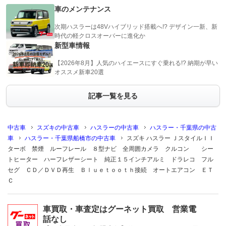
車のメンテナンス
次期ハスラーは48Vハイブリッド搭載へ!? デザイン一新、新
時代の軽クロスオーバーに進化か
新型車情報
【2026年8月】人気のハイエースにすぐ乗れる!? 納期が早い
オススメ新車20選
記事一覧を見る
中古車
スズキの中古車
ハスラーの中古車
ハスラー・千葉県の中古
車
ハスラー・千葉県船橋市の中古車
スズキ ハスラー ＪスタイルＩＩ
ターボ 禁煙 ルーフレール ８型ナビ 全周囲カメラ クルコン シー
トヒーター ハーフレザーシート 純正１５インチアルミ ドラレコ フル
セグ ＣＤ／ＤＶＤ再生 Ｂｌｕｅｔｏｏｔｈ接続 オートエアコン ＥＴ
Ｃ
車買取・車査定はグーネット買取 営業電
話なし