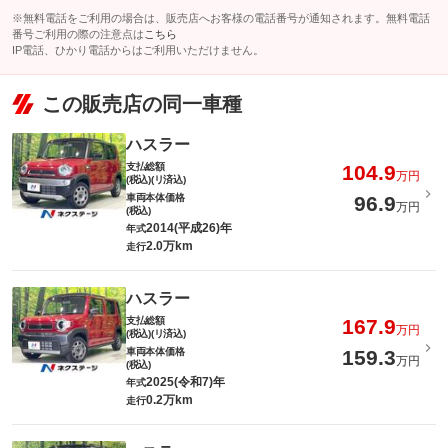
※無料電話をご利用の場合は、販売店へお客様の電話番号が通知されます。無料電話
番号ご利用の際の注意点は
こちら
IP電話、ひかり電話からはご利用いただけません。
この販売店の同一車種
ハスラー
支払総額
104.9
万円
(税込)(リ済込)
車両本体価格
96.9
万円
(税込)
2014(平成26)年
年式
2.0万km
走行
ハスラー
支払総額
167.9
万円
(税込)(リ済込)
車両本体価格
159.3
万円
(税込)
2025(令和7)年
年式
0.2万km
走行