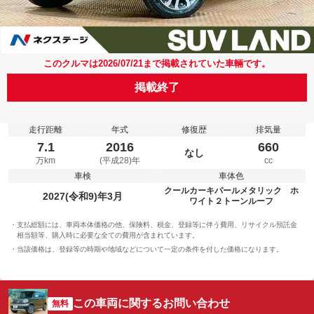
このクルマは2026/07/21まで掲載されていた車輛です。
掲載終了
走行距離
年式
修復歴
排気量
7.1
2016
660
なし
万km
(平成28)年
cc
車検
車体色
クールカーキパールメタリック ホ
2027(令和9)年3月
ワイト２トーンルーフ
支払総額には、車両本体価格の他、保険料、税金、登録等に伴う費用、リサイクル預託金
相当額等、購入時に必要な全ての費用が含まれています。
当該価格は、登録等の時期や地域などについて一定の条件を付した価格になります。
この車両に関するお問い合わせ
無料