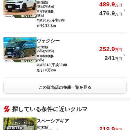
支払総額
489.9
万円
(税込)(リ済込)
車両本体価格
476.9
万円
(税込)
2026(令和8)年
年式
0.3万km
走行
ヴォクシー
支払総額
252.9
万円
(税込)(リ済込)
車両本体価格
241
万円
(税込)
2018(平成30)年
年式
3.0万km
走行
この販売店の在庫一覧を見る
探している条件に近いクルマ
スペーシアギア
支払総額
219.9