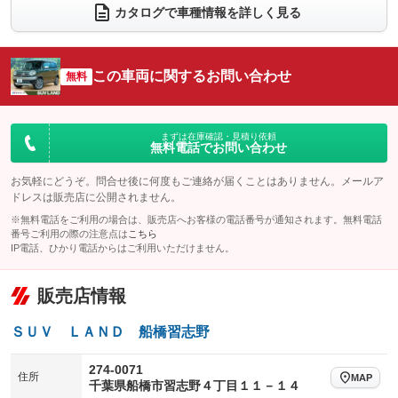
電動リアゲート
フロントカメラ
カタログで車種情報を詳しく見る
：装備なし
：装備あり
シートエアコン
全周囲カメラ
：装備なし
：装備あり
サイドカメラ
ルーフレール
この車両に関するお問い合わせ
：装備あり
無料
：装備あり
エアサスペンション
ヘッドライトウォッシャー
：装備なし
：装備なし
装備略号／用語解説
まずは在庫確認・見積り依頼
無料電話でお問い合わせ
お気軽にどうぞ。問合せ後に何度もご連絡が届くことはありません。メールア
ドレスは販売店に公開されません。
※無料電話をご利用の場合は、販売店へお客様の電話番号が通知されます。無料電話
番号ご利用の際の注意点は
こちら
IP電話、ひかり電話からはご利用いただけません。
販売店情報
ＳＵＶ ＬＡＮＤ 船橋習志野
274-0071
住所
MAP
千葉県船橋市習志野４丁目１１－１４