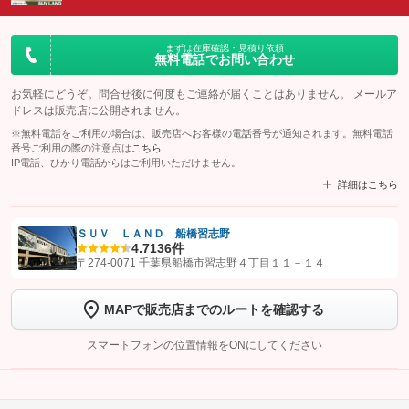
まずは在庫確認・見積り依頼
無料電話でお問い合わせ
お気軽にどうぞ。問合せ後に何度もご連絡が届くことはありません。 メールア
ドレスは販売店に公開されません。
※無料電話をご利用の場合は、販売店へお客様の電話番号が通知されます。無料電話
番号ご利用の際の注意点は
こちら
IP電話、ひかり電話からはご利用いただけません。
詳細はこちら
ＳＵＶ ＬＡＮＤ 船橋習志野
4.7
136件
【STEP1】
認証画面でグーネットを友だち追加してから「許可する」ボタンを押
〒274-0071 千葉県船橋市習志野４丁目１１－１４
します
MAPで販売店までのルートを確認する
【STEP2】
トーク画面で
ボタンをタップして問い合わせを
完了してください。
スマートフォンの位置情報をONにしてください
こちら