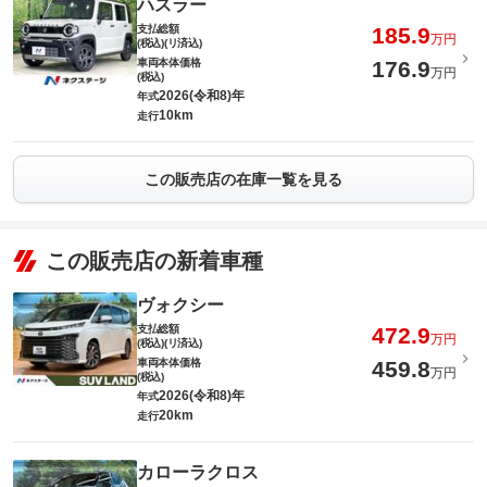
ハスラー
支払総額
185.9
万円
(税込)(リ済込)
車両本体価格
176.9
万円
(税込)
2026(令和8)年
年式
10km
走行
この販売店の在庫一覧を見る
この販売店の新着車種
ヴォクシー
支払総額
472.9
万円
(税込)(リ済込)
車両本体価格
459.8
万円
(税込)
2026(令和8)年
年式
20km
走行
カローラクロス