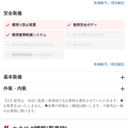
装備略号／用語解説
安全装備
横滑り防止装置
衝突安全ボディ
：装備あり
：装備あり
衝突被害軽減システム
クリアランスソナー
：装備あり
：装備なし
オートマチックハイビーム
オートライト
：装備なし
：装備なし
頸部衝撃緩和ヘッドレスト
：装備なし
装備略号／用語解説
基本装備
エアバッグ：運転席/助手席
外装・内装
：装備あり
スライドドア
カーナビ：メモリーナビ他
：装備なし
：装備あり
【注】販売は、当店に直接ご来場頂けるお客様を優先させていただきます。◆
お取置きはいたしません。◆在庫の有無をご確認お願いします。※販売は一般
サンルーフ
ABS
TV：フルセグ
：装備なし
：装備あり
：装備あり
のお客様に限ります。
エアコン
Wエアコン
オーディオ：CDまたはCDチェンジャー
：装備あり
：装備なし
：装備あり
リフトアップ
パワーステアリング