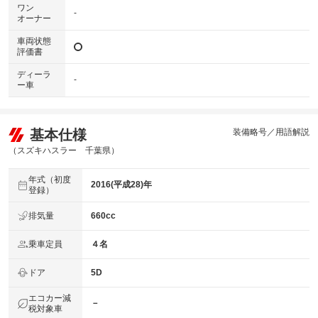
ワン
-
オーナー
車両状態
評価書
ディーラ
-
ー車
基本仕様
装備略号／用語解説
（スズキハスラー 千葉県）
年式（初度
2016(平成28)年
登録）
排気量
660cc
乗車定員
４名
ドア
5D
エコカー減
－
税対象車