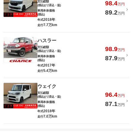
支払総額
98.4
万円
(税込)(リ済込・追)
車両本体価格
89.2
万円
(税込)
2018年
年式
7.7万km
走行
ハスラー
支払総額
98.9
万円
(税込)(リ済込・追)
車両本体価格
87.9
万円
(税込)
2017年
年式
5.4万km
走行
ウェイク
支払総額
96.4
万円
(税込)(リ済込・追)
車両本体価格
87.1
万円
(税込)
2018年
年式
7.0万km
走行