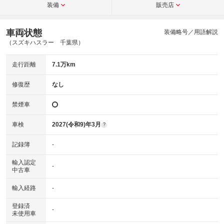
装備
販売店
車両状態
装備略号／用語解説
（スズキハスラー 千葉県）
走行距離
7.1万km
修復歴
なし
禁煙車
車検
2027(令和9)年3月
?
記録簿
-
輸入認定
-
中古車
輸入経路
-
登録済
-
未使用車