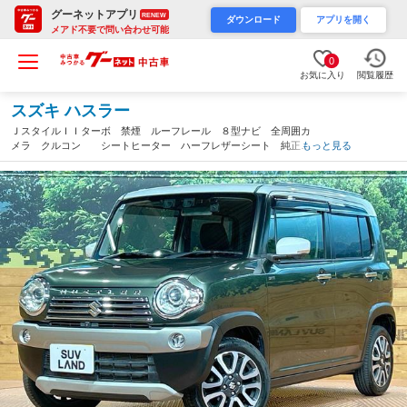
グーネットアプリ
RENEW
ダウンロード
アプリを開く
メアド不要で問い合わせ可能
0
お気に入り
閲覧履歴
スズキ ハスラー
ＪスタイルＩＩターボ 禁煙 ルーフレール ８型ナビ 全周囲カ
メラ クルコン シートヒーター ハーフレザーシート 純正１
もっと見る
５インチアルミ ドラレコ フルセグ ＣＤ／ＤＶＤ再生 Ｂｌｕ
ｅｔｏｏｔｈ接続 オートエアコン ＥＴＣ（千葉県）