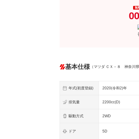
無
00
基本仕様
（マツダ ＣＸ－８ 神奈川
年式(初度登録)
2020(令和2)年
排気量
2200cc(D)
駆動方式
2WD
ドア
5D