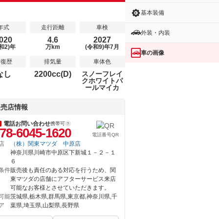
基本装備
年式
走行距離
車検
外装・内装
020
4.6
2027
和2)年
万km
(令和9)年7月
車の画像
修復歴
排気量
車体色
なし
2200cc(D)
スノーフレイ
クホワイトパ
ールマイカ
販売店情報
電話お問い合わせ
携帯可
78-6045-1620
電話番号QR
店
（株）関東マツダ 中原店
神奈川県川崎市中原区下新城１－２－１
６
条件
販売後も責任のある対応を行うため、関
東マツダの店舗にアフターサービス来店
可能なお客様とさせていただきます。
可能
茨城県,栃木県,群馬県,東京都,神奈川県,千
ア
葉県,埼玉県,山梨県,長野県