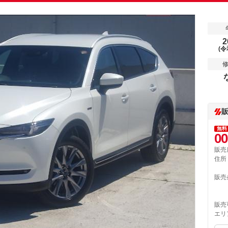
2
(令
無料
00
販売
住所
販売
販売
エリ