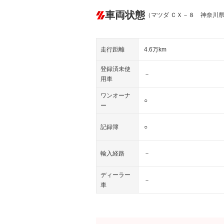
車両状態
（マツダ ＣＸ－８ 神奈川
走行距離
4.6万km
登録済未使
－
用車
ワンオーナ
○
ー
記録簿
○
輸入経路
－
ディーラー
－
車