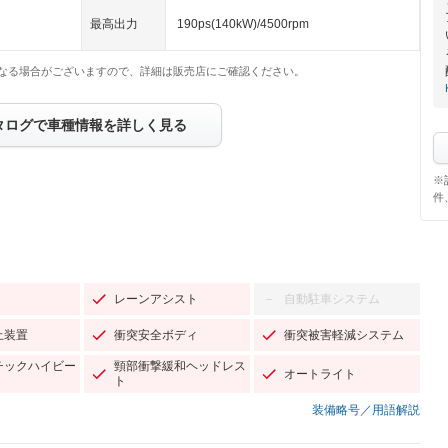
最高出力
190ps(140kW)/4500rpm
なる場合がございますので、詳細は販売店にご確認ください。
タログで車種情報を詳しく見る
※
件
レーンアシスト
自動駐車システム
－
止装置
衝突安全ボディ
衝突被害軽減システム
チックハイビー
頸部衝撃緩和ヘッドレス
オートライト
ト
装備略号／用語解説