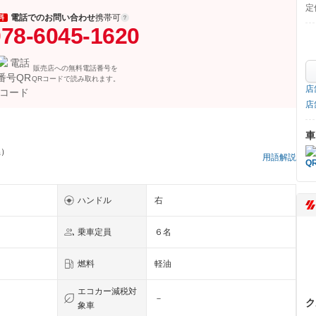
定
電話でのお問い合わせ
携帯可
料
78-6045-1620
販売店への無料電話番号を
QRコードで読み取れます。
店
店
車
県）
用語解説
ハンドル
右
乗車定員
６名
燃料
軽油
エコカー減税対
－
ク
象車