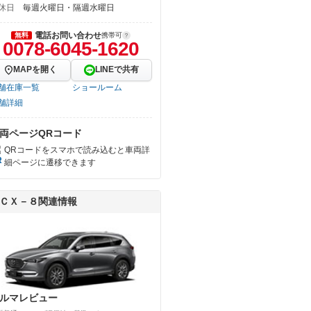
休日
毎週火曜日・隔週水曜日
電話お問い合わせ
無料
携帯可
0078-6045-1620
MAPを開く
LINEで共有
舗在庫一覧
ショールーム
舗詳細
両ページQRコード
QRコードをスマホで読み込むと車両詳
細ページに遷移できます
ＣＸ－８関連情報
ルマレビュー