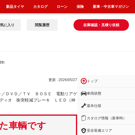
新品タイヤ
カタログ
ローン
保険
新車・中古車マガジン
気に入り
閲覧履歴
在庫確認・見積り依頼
電動
更新 : 2026/05/27
トップ
車両状態
Ｄ／ＤＶＤ／ＴＶ ＢＯＳＥ 電動リアゲ
ディオ 衝突軽減ブレーキ ＬＥＤ（神
基本仕様
カタログ情報（新車時）
いた車輌です
安全装備エリア