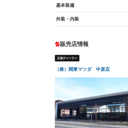
基本装備
外装・内装
エアバッグ：運転席/助手席/サイド
ABS
エアコン
－
カーナビ
－
ダウンヒルアシストコントロール
－
販売店情報
オーディオ：CDまたはCDチェンジャー
プレイヤー接続可
盗難防止システム
アイドリ
ヘッドライトウォッシャ
革シート
－
正規ディーラー
ー
Bluetooth接続
100V電源
－
LEDヘッドランプ
HID(キ
－
（株）関東マツダ 中原店
レンタカーアップ
展示・試
－
－
ETC
エアロ
－
ランフラットタイヤ
パワーシ
－
フルフラットシート
チップア
－
－
シートヒーター
ウォーク
－
フロントカメラ
シートエ
－