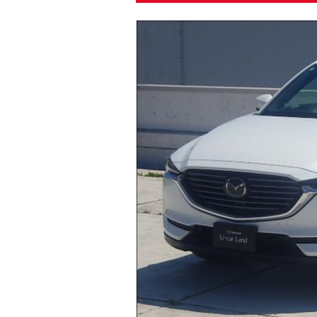
マガジン
車カタログ
自動車ローン
保険
レビュー
価格相場
教習所
用語集