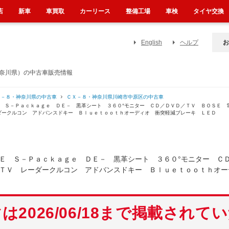
店
新車
車買取
カーリース
整備工場
車検
タイヤ交換
English
ヘルプ
お
神奈川県）の中古車販売情報
Ｘ－８・神奈川県の中古車
ＣＸ－８・神奈川県川崎市中原区の中古車
Ｅ Ｓ－Ｐａｃｋａｇｅ ＤＥ－ 黒革シート ３６０°モニター ＣＤ／ＤＶＤ／ＴＶ ＢＯＳＥ 
ダークルコン アドバンスドキー Ｂｌｕｅｔｏｏｔｈオーディオ 衝突軽減ブレーキ ＬＥＤ
Ｅ Ｓ－Ｐａｃｋａｇｅ ＤＥ－ 黒革シート ３６０°モニター Ｃ
ＴＶ レーダークルコン アドバンスドキー Ｂｌｕｅｔｏｏｔｈオー
は2026/06/18まで掲載されて