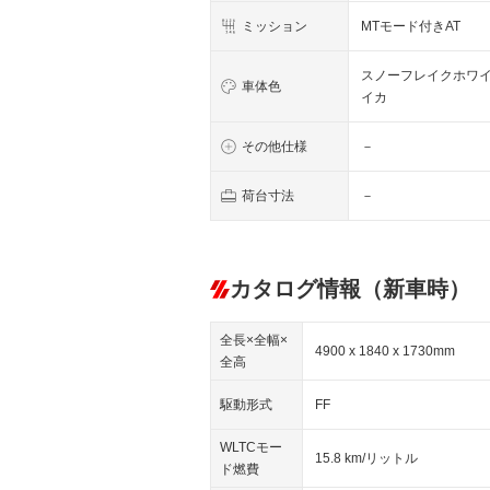
ミッション
MTモード付きAT
スノーフレイクホワ
車体色
イカ
その他仕様
－
荷台寸法
－
カタログ情報（新車時）
全長×全幅×
4900 x 1840 x 1730mm
全高
駆動形式
FF
WLTCモー
15.8 km/リットル
ド燃費