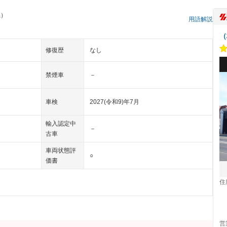
県）
用語解説
（
修復歴
なし
禁煙車
－
車検
2027(令和9)年7月
輸入認定中
－
古車
車両状態評
○
価書
住
営