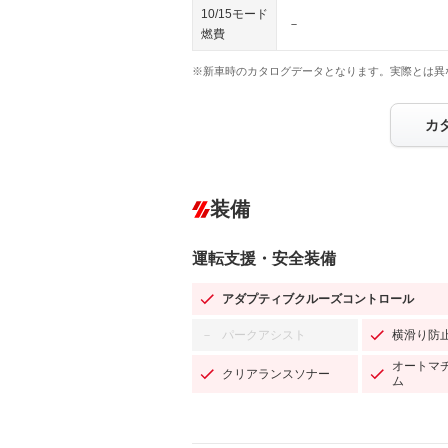
10/15モード
－
燃費
※新車時のカタログデータとなります。実際とは異
カ
装備
運転支援・安全装備
アダプティブクルーズコントロール
パークアシスト
横滑り防
－
オートマ
クリアランスソナー
ム