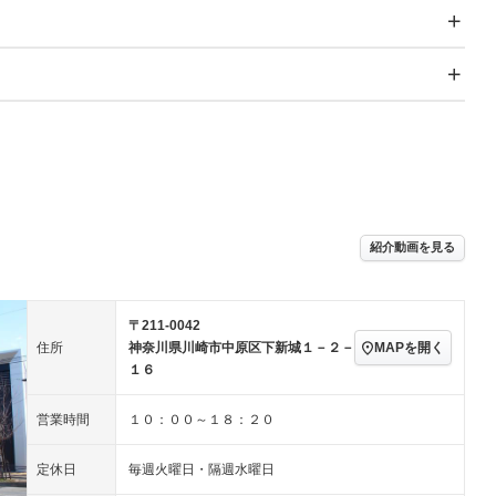
スライドドア
サンルーフ
－
－
Wエアコン
リフトアップ
－
TV：フルセグ
パワーステアリング
パワーウィンドウ
／ミュージック
ビジュアル：-／DVD再
アルミホイール：19イ
生
ンチ
ングストップ
ドライブレコーダー
USB入力端子
ハーフレザーシート
キーレス
－
クリーンディーゼル
センターデフロック
－
－
紹介動画を見る
セノンライト)
ポータブルナビ
バックカメラ
－
乗車
電動格納ミラー
－
スマートキー
ローダウン
－
〒211-0042
装備略号／用語解説
ート
3列シート
ベンチシート
－
MAPを開く
住所
神奈川県川崎市中原区下新城１－２－
１６
ップシート
オットマン
電動格納サードシート
－
－
営業時間
１０：００～１８：２０
スルー
後席モニター
電動リアゲート
－
アコン
全周囲カメラ
サイドカメラ
定休日
毎週火曜日・隔週水曜日