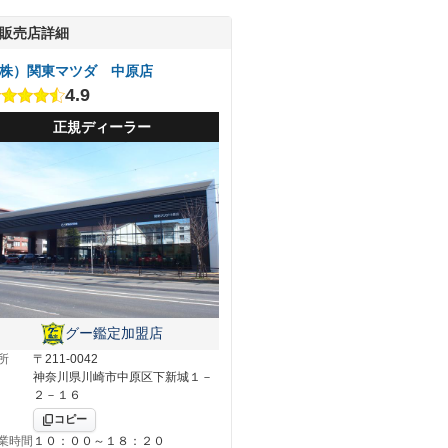
販売店詳細
株）関東マツダ 中原店
4.9
正規ディーラー
グー鑑定加盟店
所
〒211-0042
神奈川県川崎市中原区下新城１－
２－１６
コピー
業時間
１０：００～１８：２０