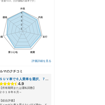
「普通=3.0」が評価軸の基準です）
外装
外装
5
5
4
4
価格
価格
内装
内装
3
3
2
2
1
1
装備
装備
走行
走行
乗り心地
乗り心地
燃費
燃費
評価詳細を見る
ルマのクチコミ
ＳＵＶ車で６人乗車を選択、７人乗りではできないことがある
4.9
【所有期間または運転回数】
２０１８年６月～
【総合評価】
ディーゼル車と思えないほど静か。ド