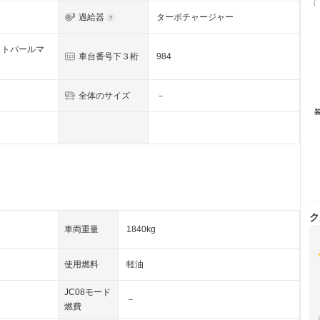
（
過給器
ターボチャージャー
イトパールマ
車台番号下３桁
984
全体のサイズ
－
ク
車両重量
1840kg
使用燃料
軽油
JC08モード
－
燃費