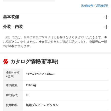
装備略号／用語解説
基本装備
エアバッグ：運転席/助手席
外装・内装
：装備あり
スライドドア
カーナビ：ナビ
：装備なし
：装備あり
【注】販売は、当店に直接ご来場頂けるお客様を優先させていただきます。◆
お取置きはいたしません。◆在庫の有無をご確認お願いします。※販売は一般
サンルーフ
ABS
TV
：装備あり
：装備あり
：装備なし
のお客様に限ります。
エアコン
Wエアコン
オーディオ
：装備あり
：装備なし
：装備なし
リフトアップ
パワーステアリング
カタログ情報(新車時)
ビジュアル
：装備なし
：装備あり
：装備なし
ダウンヒルアシストコントロール
アルミホイール：アルミホイール
：装備なし
：装備あり
全長×全幅
3975x1740x1470mm
×全高
パワーウィンドウ
盗難防止システム
革シート
ハーフレザーシート
：装備あり
：装備あり
：装備なし
：装備なし
車両重量
1160kg
アイドリングストップ
ドライブレコーダー
キーレス
LEDヘッドランプ
：装備なし
：装備あり
：装備あり
：装備なし
USB入力端子
Bluetooth接続
駆動形式
FF
HID(キセノンライト)
ポータブルナビ
：装備あり
：装備あり
：装備なし
：装備なし
100V電源
クリーンディーゼル
バックカメラ
ETC
使用燃料
無鉛プレミアムガソリン
：装備なし
：装備なし
：装備あり
：装備あり