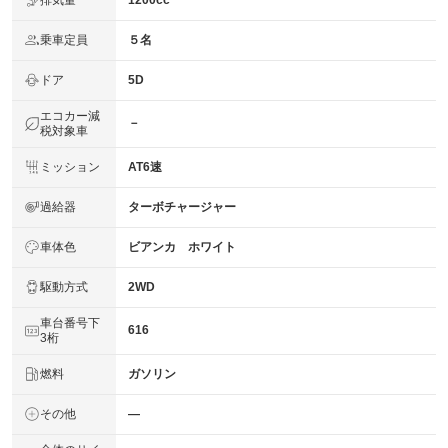
1200cc
乗車定員
５名
ドア
5D
エコカー減
－
税対象車
ミッション
AT6速
過給器
ターボチャージャー
車体色
ビアンカ ホワイト
駆動方式
2WD
車台番号下
616
3桁
燃料
ガソリン
その他
―