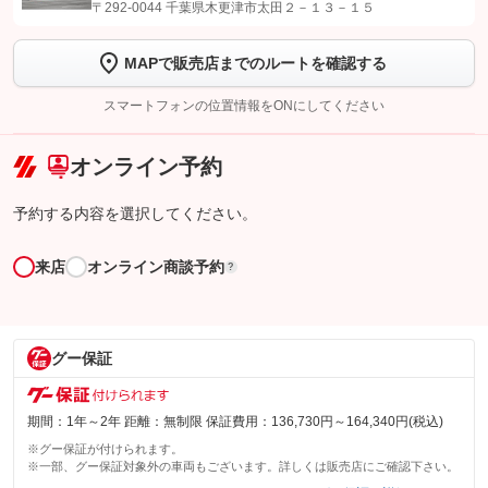
【STEP1】
認証画面でグーネットを友だち追加してから「許可する」ボタンを押
〒292-0044 千葉県木更津市太田２－１３－１５
します
MAPで販売店までのルートを確認する
【STEP2】
トーク画面で
ボタンをタップして問い合わせを
完了してください。
スマートフォンの位置情報をONにしてください
こちら
オンライン予約
予約する内容を選択してください。
来店
オンライン商談予約
?
グー保証
期間：1年～2年 距離：無制限 保証費用：136,730円～164,340円(税込)
※グー保証が付けられます。
※一部、グー保証対象外の車両もございます。詳しくは販売店にご確認下さい。