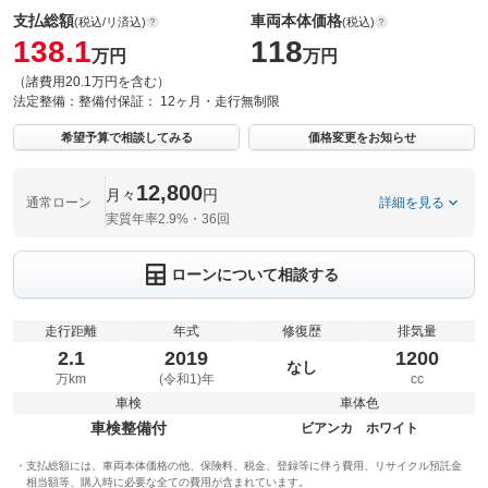
支払総額
車両本体価格
(税込/リ済込)
(税込)
138.1
118
万円
万円
（諸費用20.1万円を含む）
法定整備：
整備付
保証：
12ヶ月・走行無制限
希望予算で相談してみる
価格変更をお知らせ
12,800
月々
円
通常ローン
詳細を見る
実質年率2.9%・36回
ローンについて相談する
走行距離
年式
修復歴
排気量
2.1
2019
1200
なし
万km
(令和1)年
cc
車検
車体色
車検整備付
ビアンカ ホワイト
支払総額には、車両本体価格の他、保険料、税金、登録等に伴う費用、リサイクル預託金
相当額等、購入時に必要な全ての費用が含まれています。