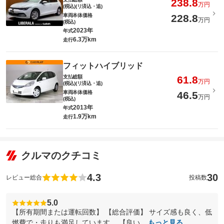
238.8
万円
(税込)(リ済込・追)
車両本体価格
228.8
万円
(税込)
2023年
年式
6.3万km
走行
フィットハイブリッド
支払総額
61.8
万円
(税込)(リ済込・追)
車両本体価格
46.5
万円
(税込)
2013年
年式
1.9万km
走行
クルマのクチコミ
4.3
30
レビュー総合
投稿数
5.0
【所有期間または運転回数】 【総合評価】 サイズ感も良く、低
燃費で・走りも満足しています。 【良い...
もっと見る