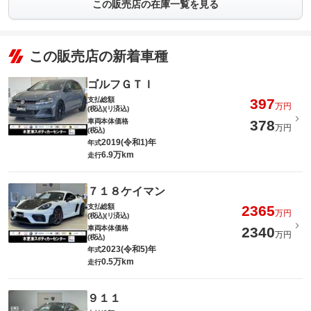
この販売店の在庫一覧を見る
この販売店の新着車種
ゴルフＧＴＩ
支払総額
397
万円
(税込)(リ済込)
車両本体価格
378
万円
(税込)
2019(令和1)年
年式
6.9万km
走行
７１８ケイマン
支払総額
2365
万円
(税込)(リ済込)
車両本体価格
2340
万円
(税込)
2023(令和5)年
年式
0.5万km
走行
９１１