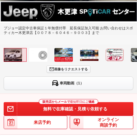
プジョー認定中古車保証１年無償付帯 延長保証加入可能 お問い合わせはスポ
ティカー木更津店【００７８－６０４６－９００３】まで
画像をリクエストする
車両動画（1）
販売店からメールで
最短即日
にご連絡
無料で在庫確認・見積り依頼する
オンライン
来店予約
商談予約