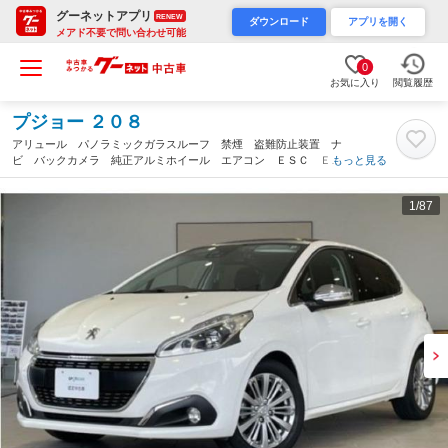
グーネットアプリ
RENEW
ダウンロード
アプリを開く
メアド不要で問い合わせ可能
0
お気に入り
閲覧履歴
プジョー ２０８
アリュール パノラミックガラスルーフ 禁煙 盗難防止装置 ナ
ビ バックカメラ 純正アルミホイール エアコン ＥＳＣ ＥＴ
もっと見る
Ｃ ＡＢＳ ターボ 記録簿 エアバッグ パワーステアリング
パワーウィンドウ（千葉県）
1
/87