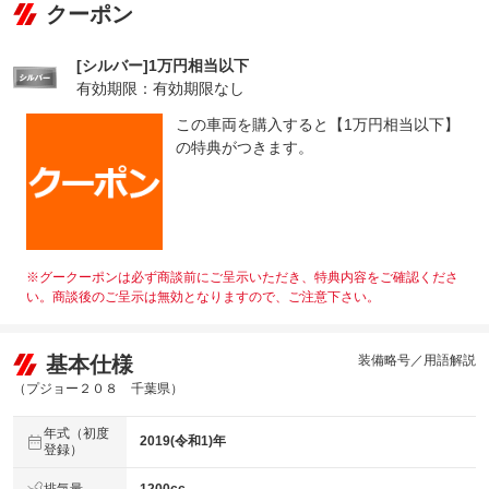
クーポン
[シルバー]1万円相当以下
有効期限：有効期限なし
この車両を購入すると【1万円相当以下】
の特典がつきます。
※グークーポンは必ず商談前にご呈示いただき、特典内容をご確認くださ
い。商談後のご呈示は無効となりますので、ご注意下さい。
基本仕様
装備略号／用語解説
（プジョー２０８ 千葉県）
年式（初度
2019(令和1)年
登録）
排気量