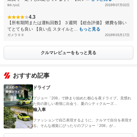
tkk.ryu1
2018年07月02日
4.3
【所有期間または運転回数】 ３週間 【総合評価】 燃費を除い
てとても良い 【良い点 スタイルと...
もっと見る
ガメラ９９
2018年03月17日
クルマレビューをもっと見る
おすすめ記事
ドライブ
プジョー「208」で静まり始めた都心を夜ドライブ。見慣れ
た街の新しい表情に出会う、夏のシティクルーズ…
輸入車
ファッションで自己表現するように、クルマで自分を表現す
る。そんな感覚にぴったりのプジョー「208」が…