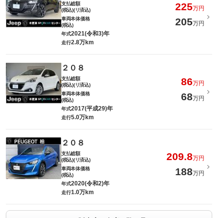
支払総額
225
万円
(税込)(リ済込)
車両本体価格
205
万円
(税込)
2021(令和3)年
年式
2.8万km
走行
２０８
支払総額
86
万円
(税込)(リ済込)
車両本体価格
68
万円
(税込)
2017(平成29)年
年式
5.0万km
走行
２０８
支払総額
209.8
万円
(税込)(リ済込)
車両本体価格
188
万円
(税込)
2020(令和2)年
年式
1.0万km
走行