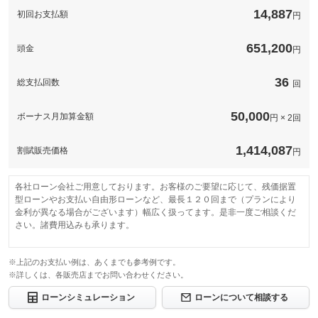
備考
だけます。
このパックの見積もり依頼（無料）
14,887
初回お支払額
円
このパックの見積もり依頼（無料）
651,200
頭金
円
36
総支払回数
回
50,000
ボーナス月加算金額
円 × 2回
1,414,087
割賦販売価格
円
各社ローン会社ご用意しております。お客様のご要望に応じて、残価据置
型ローンやお支払い自由形ローンなど、最長１２０回まで（プランにより
金利が異なる場合がございます）幅広く扱ってます。是非一度ご相談くだ
さい。諸費用込みも承ります。
※上記のお支払い例は、あくまでも参考例です。
※詳しくは、各販売店までお問い合わせください。
ローンシミュレーション
ローンについて相談する