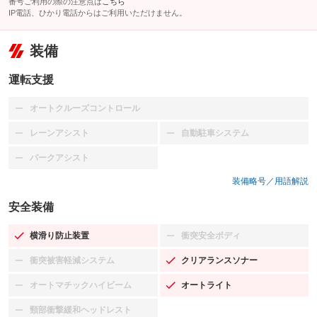
番号ご利用の際の注意点は
こちら
IP電話、ひかり電話からはご利用いただけません。
装備
運転支援
オートクルーズコントロール
：装備なし
レーンアシスト
自動駐車システム
：装備なし
：装備なし
パークアシスト
：装備なし
装備略号／用語解説
安全装備
横滑り防止装置
衝突安全ボディ
：装備あり
：装備なし
衝突被害軽減システム
クリアランスソナー
：装備なし
：装備あり
オートマチックハイビーム
オートライト
：装備なし
：装備あり
頸部衝撃緩和ヘッドレスト
：装備なし