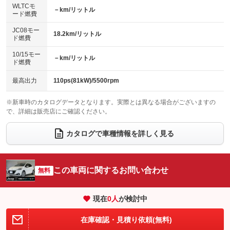
センターデフロック
エアロ
スマートキー
：装備なし
WLTCモ
：装備なし
：装備なし
－km/リットル
ード燃費
レンタカーアップ
展示・試乗車
ローダウン
ランフラットタイヤ
：装備なし
：装備なし
：装備なし
：装備なし
JC08モー
18.2km/リットル
ド燃費
電動格納ミラー
パワーシート
3列シート
：装備なし
：装備なし
：装備なし
10/15モー
装備略号／用語解説
－km/リットル
ベンチシート
フルフラットシート
ド燃費
：装備なし
：装備なし
チップアップシート
オットマン
：装備なし
：装備なし
最高出力
110ps(81kW)/5500rpm
電動格納サードシート
シートヒーター
：装備なし
：装備なし
※新車時のカタログデータとなります。実際とは異なる場合がございますの
で、詳細は販売店にご確認ください。
ウォークスルー
後席モニター
：装備なし
：装備なし
電動リアゲート
フロントカメラ
カタログで車種情報を詳しく見る
：装備なし
：装備なし
シートエアコン
全周囲カメラ
：装備なし
：装備なし
サイドカメラ
ルーフレール
この車両に関するお問い合わせ
：装備なし
無料
：装備なし
エアサスペンション
ヘッドライトウォッシャー
：装備なし
：装備なし
現在
0
人
が検討中
装備略号／用語解説
在庫確認・見積り依頼(無料)