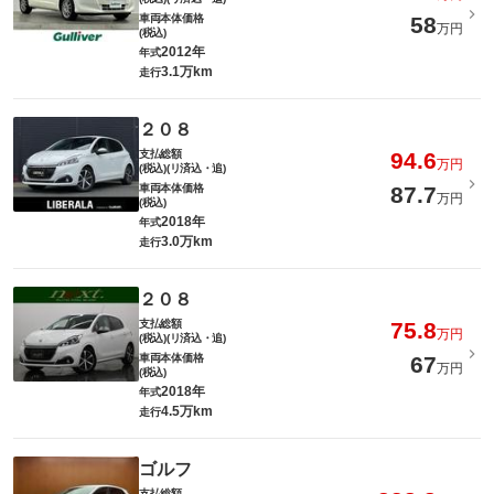
車両本体価格
58
万円
(税込)
2012年
年式
3.1万km
走行
２０８
支払総額
94.6
万円
(税込)(リ済込・追)
車両本体価格
87.7
万円
(税込)
2018年
年式
3.0万km
走行
２０８
支払総額
75.8
万円
(税込)(リ済込・追)
車両本体価格
67
万円
(税込)
2018年
年式
4.5万km
走行
ゴルフ
支払総額