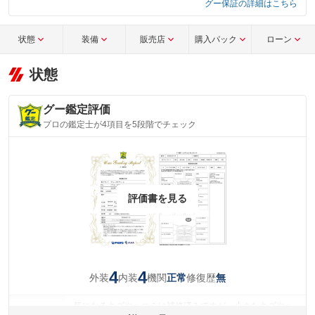
グー保証の詳細はこちら
状態
装備
販売店
購入パック
ローン
状態
グー鑑定評価
プロの鑑定士が4項目を5段階でチェック
評価書を見る
4
4
外装
内装
機関
修復歴
正常
無
気になるキズやヘコミは補修済みですが、小さなキズやヘ