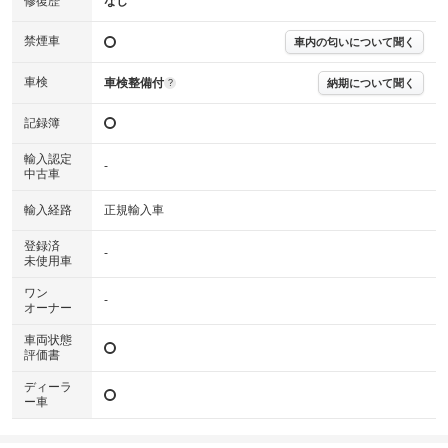
修復歴
なし
※購入時は必ず現車をご確認下さい。
※整備記録簿はあくまでも記載している整備日の結果となります。車両情報等の
詳細は各販売店へお問い合わせ下さい。
禁煙車
車内の匂いについて聞く
車検
車検整備付
納期について聞く
?
記録簿
輸入認定
-
中古車
輸入経路
正規輸入車
登録済
-
未使用車
ワン
-
オーナー
車両状態
評価書
ディーラ
ー車