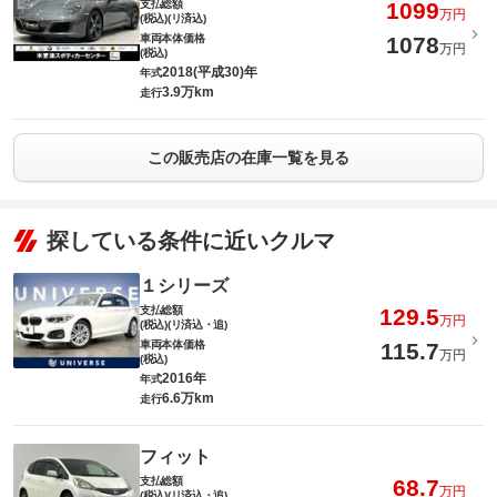
支払総額
1099
万円
(税込)(リ済込)
車両本体価格
1078
万円
(税込)
2018(平成30)年
年式
3.9万km
走行
この販売店の在庫一覧を見る
探している条件に近いクルマ
１シリーズ
支払総額
129.5
万円
(税込)(リ済込・追)
車両本体価格
115.7
万円
(税込)
2016年
年式
6.6万km
走行
フィット
支払総額
68.7
万円
(税込)(リ済込・追)