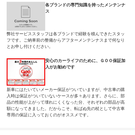
各ブランドの専門知識を持ったメンテンナ
免責金
無し
ス
保証修理
-
受付先
整備付 法定12ヶ月または法定24ヶ月点検整備付
弊社サービススタッフは各ブランドで経験を積んできたスタッ
法定整備
※車検なし・車検整備付の場合は法定24ヶ月点検整備付
※商用車は6ヶ月または12ヶ月点検整備付
フです。ご納車前の整備からアフターメンテンナスまで何なり
とお申し付けください。
法定整備
-
について
安心のカーライフのために、ＧＯＯ保証加
入がお勧めです
新車にはたいていメーカー保証がついていますが、中古車の購
入時は保証がついていないケースが多々あります。さらに、部
品の性能が上がって壊れにくくなった分、それぞれの部品が高
額になってきました。だからこそ、転ばぬ先の杖として中古車
専用の保証に入っておくのがオススメです。