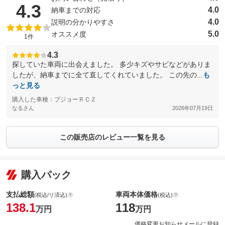
（5点満点中）
4.3
4.0
納車までの対応
4.0
説明の分かりやすさ
5.0
オススメ度
1件
4.3
探していた車両に出会えました。 多少キズやサビなどがありま
したが、納車までに全て直してくれていました。 この先の...
も
っと見る
購入した車種：プジョーＲＣＺ
なるさん
2026年07月19日
この販売店のレビュー一覧を見る
購入パック
支払総額
車両本体価格
(税込/リ済込)
(税込)
138.1
118
万円
万円
価格変更お知らせメールに登録