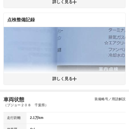
外装
コミが残っています。
詳しく見る
(車両外装)
キズ・へこみについて問い合わせる
内装
気になる汚れ等が、部分的にあります。
点検整備記録
(内装状態)
主要機関に不具合はありません。
機関
詳細は鑑定書をご確認ください。
修復歴
※グー鑑定は保証サービスではございません。購入時は必ず現車をご確認
下さい。
※実際にお渡しするコンディションチェックシートにつきましては、形式
および表示項目が異なる場合がございます。
※グー鑑定の評価はあくまでも記載している鑑定日の鑑定結果となりま
詳しく見る
す。車両情報等の詳細は各販売店へお問い合わせ下さい。
車両状態
装備略号／用語解説
拡大
1
/
3
（プジョー２０８ 千葉県）
走行距離
2.1万km