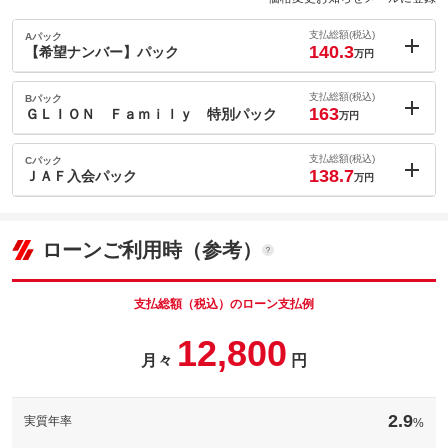
支払総額(税込)
Aパック
140.3
【希望ナンバー】パック
万円
内：オプシ
2.2
ョン価格
支払総額(税込)
Bパック
万円
163
(税込)
ＧＬＩＯＮ Ｆａｍｉｌｙ 特別パック
万円
車両本体価
118
万円
内：オプシ
格
24.9
ョン価格
支払総額(税込)
Cパック
万円
138.7
(税込)
ＪＡＦ入会パック
万円
車両本体価
118
万円
内：オプシ
格
0.6
ョン価格
万円
(税込)
ローンご利用時（参考）
パック内容
車両本体価
118
万円
希望ナンバーを取得するパックです。お好きな数字・思い出の数
格
字をお客様の愛車にも！※一部取得出来ないナンバーもございま
パック内容
す。※人気の数字等は、抽選になることがございます。ご了承く
支払総額（税込）のローン支払例
ださい。
ＧＬＩＯＮがお勧めする５パッケージ商品です。ガラスコート、
12,800
希望ナンバーを取得するパックです。お好きな数字・思い出の数
ウインドウガード、抗菌チタニア、ウインドウコート、ルームク
パック内容
字をお客様の愛車にも！※一部取得出来ないナンバーもございま
月々
円
リアーコートです。購入時にお勧めのセットです。
備考
す。※人気の数字等は、抽選になることがございます。ご了承く
ださい。
レッカーなどの２４Ｈロードサービスをご負担も少なく加入いた
備考
－
だけます。
2.9
実質年率
%
レッカーなどの２４Ｈロードサービスをご負担も少なく加入いた
このパックの見積もり依頼（無料）