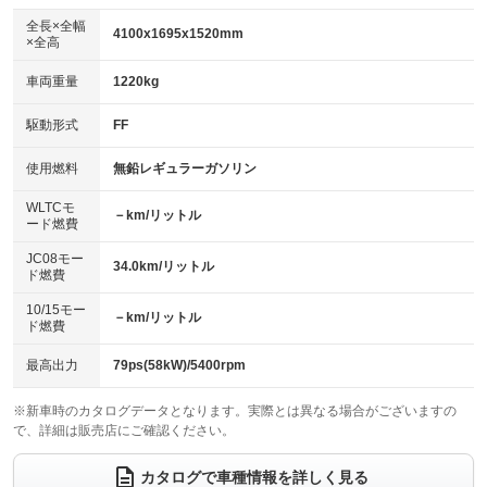
ダウンヒルアシストコントロール
アルミホイール：アルミホイール
：装備なし
：装備あり
全長×全幅
4100x1695x1520mm
×全高
パワーウィンドウ
盗難防止システム
革シート
ハーフレザーシート
：装備あり
：装備あり
：装備なし
：装備なし
車両重量
1220kg
アイドリングストップ
ドライブレコーダー
キーレス
LEDヘッドランプ
：装備あり
：装備あり
：装備あり
：装備あり
USB入力端子
Bluetooth接続
駆動形式
FF
HID(キセノンライト)
ポータブルナビ
：装備なし
：装備なし
：装備なし
：装備なし
100V電源
クリーンディーゼル
バックカメラ
ETC
使用燃料
無鉛レギュラーガソリン
：装備なし
：装備なし
：装備あり
：装備あり
センターデフロック
エアロ
スマートキー
：装備なし
WLTCモ
：装備なし
：装備あり
－km/リットル
ード燃費
レンタカーアップ
展示・試乗車
ローダウン
ランフラットタイヤ
：装備なし
：装備なし
：装備なし
：装備なし
JC08モー
34.0km/リットル
ド燃費
電動格納ミラー
パワーシート
3列シート
：装備なし
：装備なし
：装備なし
10/15モー
装備略号／用語解説
－km/リットル
ベンチシート
フルフラットシート
ド燃費
：装備なし
：装備なし
チップアップシート
オットマン
：装備なし
：装備なし
最高出力
79ps(58kW)/5400rpm
電動格納サードシート
シートヒーター
：装備なし
：装備なし
※新車時のカタログデータとなります。実際とは異なる場合がございますの
で、詳細は販売店にご確認ください。
ウォークスルー
後席モニター
：装備なし
：装備なし
電動リアゲート
フロントカメラ
カタログで車種情報を詳しく見る
：装備なし
：装備なし