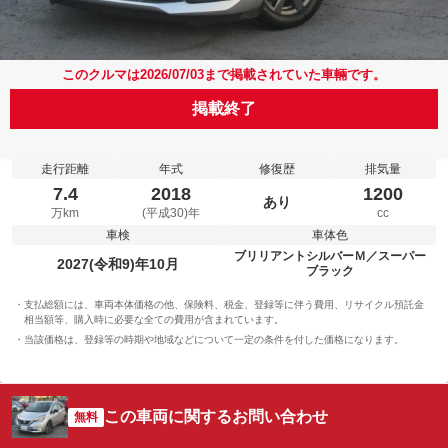
このクルマは2026/07/03まで掲載されていた車輛です。
掲載終了
走行距離
年式
修復歴
排気量
7.4
2018
1200
あり
万km
(平成30)年
cc
車検
車体色
ブリリアントシルバーＭ／スーパー
2027(令和9)年10月
ブラック
支払総額には、車両本体価格の他、保険料、税金、登録等に伴う費用、リサイクル預託金
相当額等、購入時に必要な全ての費用が含まれています。
当該価格は、登録等の時期や地域などについて一定の条件を付した価格になります。
この車両に関するお問い合わせ
無料