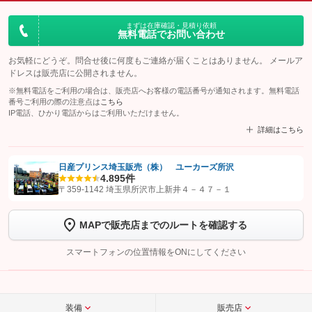
まずは在庫確認・見積り依頼
無料電話でお問い合わせ
お気軽にどうぞ。問合せ後に何度もご連絡が届くことはありません。 メールア
ドレスは販売店に公開されません。
※無料電話をご利用の場合は、販売店へお客様の電話番号が通知されます。無料電話
番号ご利用の際の注意点は
こちら
IP電話、ひかり電話からはご利用いただけません。
詳細はこちら
日産プリンス埼玉販売（株） ユーカーズ所沢
4.8
95件
【STEP1】
認証画面でグーネットを友だち追加してから「許可する」ボタンを押
〒359-1142 埼玉県所沢市上新井４－４７－１
します
MAPで販売店までのルートを確認する
【STEP2】
トーク画面で
ボタンをタップして問い合わせを
完了してください。
スマートフォンの位置情報をONにしてください
こちら
装備
販売店