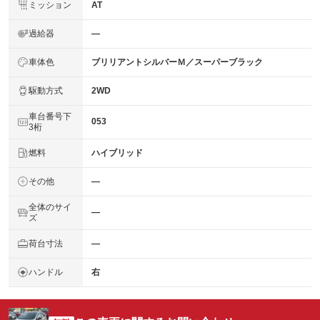
ミッション
AT
過給器
―
車体色
ブリリアントシルバーＭ／スーパーブラック
駆動方式
2WD
車台番号下
053
3桁
燃料
ハイブリッド
その他
―
全体のサイ
―
ズ
荷台寸法
―
ハンドル
右