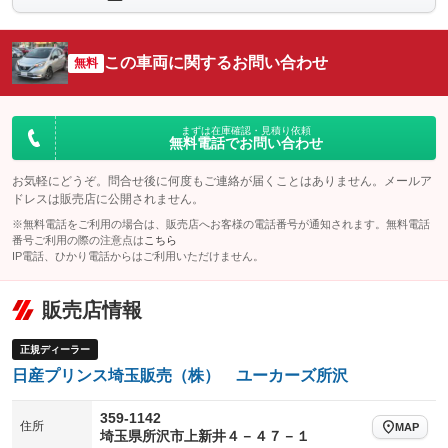
シートエアコン
全周囲カメラ
：装備なし
：装備あり
サイドカメラ
ルーフレール
この車両に関するお問い合わせ
：装備あり
無料
：装備なし
エアサスペンション
ヘッドライトウォッシャー
：装備なし
：装備なし
装備略号／用語解説
まずは在庫確認・見積り依頼
無料電話でお問い合わせ
お気軽にどうぞ。問合せ後に何度もご連絡が届くことはありません。メールア
ドレスは販売店に公開されません。
※無料電話をご利用の場合は、販売店へお客様の電話番号が通知されます。無料電話
番号ご利用の際の注意点は
こちら
IP電話、ひかり電話からはご利用いただけません。
販売店情報
正規ディーラー
日産プリンス埼玉販売（株） ユーカーズ所沢
359-1142
住所
MAP
埼玉県所沢市上新井４－４７－１