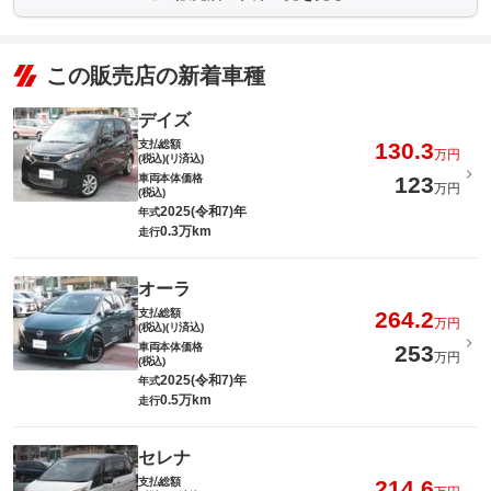
この販売店の新着車種
デイズ
支払総額
130.3
万円
(税込)(リ済込)
車両本体価格
123
万円
(税込)
2025(令和7)年
年式
0.3万km
走行
オーラ
支払総額
264.2
万円
(税込)(リ済込)
車両本体価格
253
万円
(税込)
2025(令和7)年
年式
0.5万km
走行
セレナ
支払総額
214.6