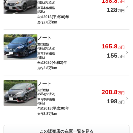
138.8
万円
(税込)(リ済込)
車両本体価格
128
万円
(税込)
2018(平成30)年
年式
2.0万km
走行
ノート
支払総額
165.8
万円
(税込)(リ済込)
車両本体価格
155
万円
(税込)
2020(令和2)年
年式
2.8万km
走行
ノート
支払総額
208.8
万円
(税込)(リ済込)
車両本体価格
198
万円
(税込)
2018(平成30)年
年式
3.8万km
走行
この販売店の在庫一覧を見る