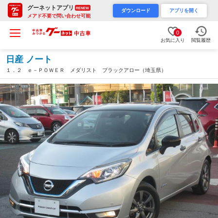
グーネットアプリ
RENEW
ダウンロード
アプリを開く
メアド不要で問い合わせ可能
0
お気に入り
閲覧履歴
日産 ノート
１．２ ｅ－ＰＯＷＥＲ メダリスト ブラックアロー（埼玉県）