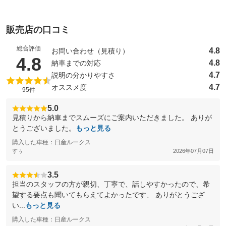
販売店の口コミ
総合評価
4.8
お問い合わせ（見積り）
（5点満点中）
4.8
4.8
納車までの対応
4.7
説明の分かりやすさ
4.7
オススメ度
95件
5.0
見積りから納車までスムーズにご案内いただきました。 ありが
とうございました。
もっと見る
購入した車種：日産ルークス
すぅ
2026年07月07日
3.5
担当のスタッフの方が親切、丁寧で、話しやすかったので、希
望する要点も聞いてもらえてよかったです、 ありがとうござ
い...
もっと見る
購入した車種：日産ルークス