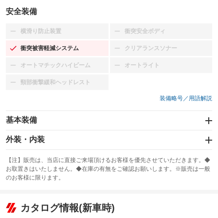
安全装備
横滑り防止装置
衝突安全ボディ
：装備なし
：装備なし
衝突被害軽減システム
クリアランスソナー
：装備あり
：装備なし
オートマチックハイビーム
オートライト
：装備なし
：装備なし
頸部衝撃緩和ヘッドレスト
：装備なし
装備略号／用語解説
基本装備
エアバッグ：運転席/助手席
外装・内装
：装備あり
スライドドア
カーナビ：メモリーナビ他
：装備なし
：装備あり
【注】販売は、当店に直接ご来場頂けるお客様を優先させていただきます。◆
お取置きはいたしません。◆在庫の有無をご確認お願いします。※販売は一般
サンルーフ
ABS
TV：フルセグ
：装備なし
：装備あり
：装備あり
のお客様に限ります。
エアコン
Wエアコン
オーディオ：CDまたはCDチェンジャー
：装備あり
：装備なし
：装備あり
リフトアップ
パワーステアリング
カタログ情報(新車時)
ビジュアル
：装備なし
：装備あり
：装備なし