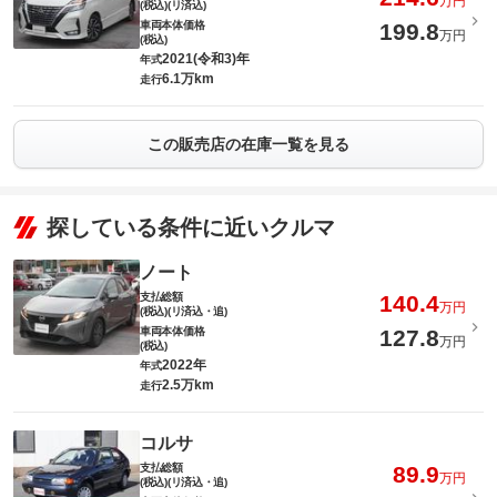
万円
(税込)(リ済込)
車両本体価格
199.8
万円
(税込)
2021(令和3)年
年式
6.1万km
走行
この販売店の在庫一覧を見る
探している条件に近いクルマ
ノート
支払総額
140.4
万円
(税込)(リ済込・追)
車両本体価格
127.8
万円
(税込)
2022年
年式
2.5万km
走行
コルサ
支払総額
89.9
万円
(税込)(リ済込・追)