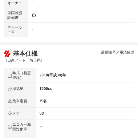
-
オーナー
車両状態
評価書
ディーラ
-
ー車
基本仕様
装備略号／用語解説
（日産ノート 埼玉県）
年式（初度
2018(平成30)年
登録）
排気量
1200cc
乗車定員
５名
ドア
5D
エコカー減
－
税対象車