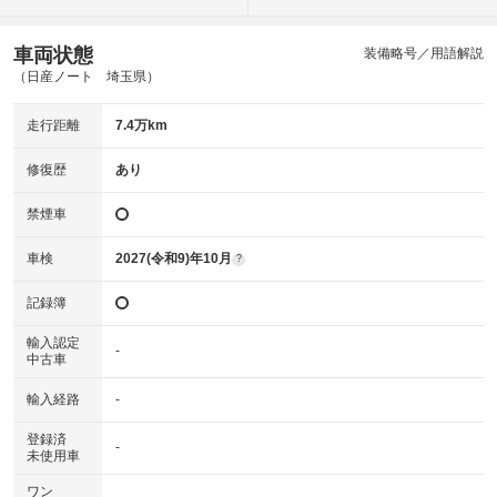
車両状態
装備略号／用語解説
（日産ノート 埼玉県）
走行距離
7.4万km
修復歴
あり
禁煙車
車検
2027(令和9)年10月
?
記録簿
輸入認定
-
中古車
輸入経路
-
登録済
-
未使用車
ワン