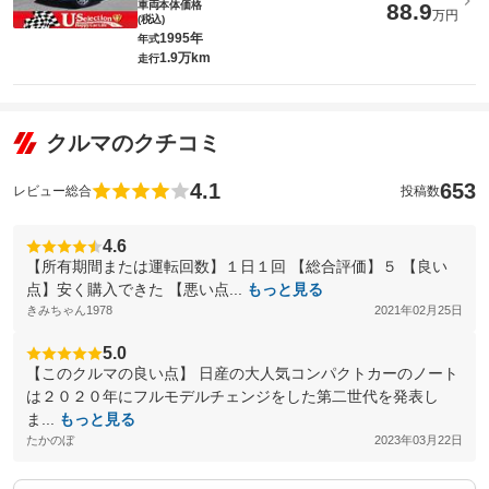
車両本体価格
88.9
万円
(税込)
1995年
年式
1.9万km
走行
クルマのクチコミ
4.1
653
レビュー総合
投稿数
4.6
【所有期間または運転回数】１日１回 【総合評価】５ 【良い
点】安く購入できた 【悪い点...
もっと見る
きみちゃん1978
2021年02月25日
5.0
【このクルマの良い点】 日産の大人気コンパクトカーのノート
は２０２０年にフルモデルチェンジをした第二世代を発表し
ま...
もっと見る
たかのぼ
2023年03月22日